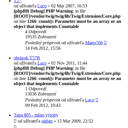
T27
od užívateľa
Laco
» 02 Mar 2007, 16:53
[phpBB Debug] PHP Warning
: in file
[ROOT]/vendor/twig/twig/lib/Twig/Extension/Core.php
on line
1266
:
count(): Parameter must be an array or an
object that implements Countable
4
Odpovedí
19535
Zobrazení
Posledný príspevok
od užívateľa
Mates706
14 Feb 2012, 15:56
obrázok T57B
od užívateľa
Laco
» 02 Nov 2011, 11:44
[phpBB Debug] PHP Warning
: in file
[ROOT]/vendor/twig/twig/lib/Twig/Extension/Core.php
on line
1266
:
count(): Parameter must be an array or an
object that implements Countable
1
Odpovedí
13036
Zobrazení
Posledný príspevok
od užívateľa
Laco
09 Feb 2012, 10:43
Tatra 805 - místo výroby
od užívateľa
oldjan
» 15 Mar 2009, 22:52