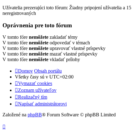
Užívatelia prezerajúci toto fórum: Žiadny pripojení užívatelia a 15
neregistrovaných
Oprávnenia pre toto fórum
V tomto fóre
nemôžete
zakladať témy
V tomto fóre
nemôžete
odpovedať v témach
V tomto fóre
nemôžete
upravovať vlastné príspevky
V tomto fóre
nemôžete
mazať vlastné príspevky
V tomto fóre
nemôžete
vkladať prílohy
Domov
Obsah portálu
Všetky časy sú v
UTC+02:00
Vymazať cookies
Zoznam užívateľov
Realizačný tím
Napísať administrátorovi
Založené na
phpBB
® Forum Software © phpBB Limited