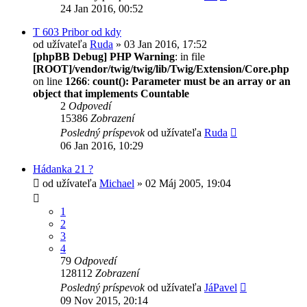
24 Jan 2016, 00:52
T 603 Pribor od kdy
od užívateľa
Ruda
» 03 Jan 2016, 17:52
[phpBB Debug] PHP Warning
: in file
[ROOT]/vendor/twig/twig/lib/Twig/Extension/Core.php
on line
1266
:
count(): Parameter must be an array or an
object that implements Countable
2
Odpovedí
15386
Zobrazení
Posledný príspevok
od užívateľa
Ruda
06 Jan 2016, 10:29
Hádanka 21 ?
od užívateľa
Michael
» 02 Máj 2005, 19:04
1
2
3
4
79
Odpovedí
128112
Zobrazení
Posledný príspevok
od užívateľa
JáPavel
09 Nov 2015, 20:14