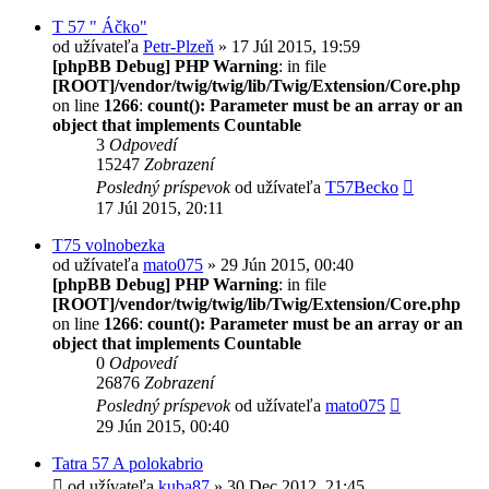
T 57 " Áčko"
od užívateľa
Petr-Plzeň
» 17 Júl 2015, 19:59
[phpBB Debug] PHP Warning
: in file
[ROOT]/vendor/twig/twig/lib/Twig/Extension/Core.php
on line
1266
:
count(): Parameter must be an array or an
object that implements Countable
3
Odpovedí
15247
Zobrazení
Posledný príspevok
od užívateľa
T57Becko
17 Júl 2015, 20:11
T75 volnobezka
od užívateľa
mato075
» 29 Jún 2015, 00:40
[phpBB Debug] PHP Warning
: in file
[ROOT]/vendor/twig/twig/lib/Twig/Extension/Core.php
on line
1266
:
count(): Parameter must be an array or an
object that implements Countable
0
Odpovedí
26876
Zobrazení
Posledný príspevok
od užívateľa
mato075
29 Jún 2015, 00:40
Tatra 57 A polokabrio
od užívateľa
kuba87
» 30 Dec 2012, 21:45