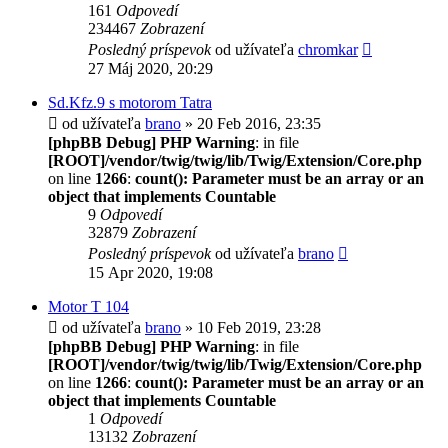
161
Odpovedí
234467
Zobrazení
Posledný príspevok
od užívateľa
chromkar
27 Máj 2020, 20:29
Sd.Kfz.9 s motorom Tatra
od užívateľa
brano
» 20 Feb 2016, 23:35
[phpBB Debug] PHP Warning
: in file
[ROOT]/vendor/twig/twig/lib/Twig/Extension/Core.php
on line
1266
:
count(): Parameter must be an array or an
object that implements Countable
9
Odpovedí
32879
Zobrazení
Posledný príspevok
od užívateľa
brano
15 Apr 2020, 19:08
Motor T 104
od užívateľa
brano
» 10 Feb 2019, 23:28
[phpBB Debug] PHP Warning
: in file
[ROOT]/vendor/twig/twig/lib/Twig/Extension/Core.php
on line
1266
:
count(): Parameter must be an array or an
object that implements Countable
1
Odpovedí
13132
Zobrazení