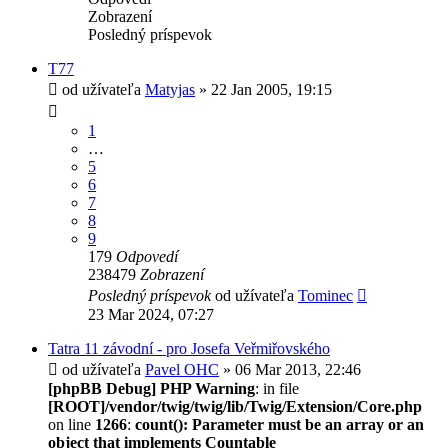
Zobrazení
Posledný príspevok
T77
od užívateľa
Matyjas
» 22 Jan 2005, 19:15
1
…
5
6
7
8
9
179
Odpovedí
238479
Zobrazení
Posledný príspevok
od užívateľa
Tominec
23 Mar 2024, 07:27
Tatra 11 závodní - pro Josefa Veřmiřovského
od užívateľa
Pavel OHC
» 06 Mar 2013, 22:46
[phpBB Debug] PHP Warning
: in file
[ROOT]/vendor/twig/twig/lib/Twig/Extension/Core.php
on line
1266
:
count(): Parameter must be an array or an
object that implements Countable