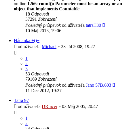
on line
1266
:
count(): Parameter must be an array or an
object that implements Countable
18
Odpovedí
37291
Zobrazení
Posledný príspevok
od užívateľa
tatraT30
10 Máj 2013, 19:06
Hádanka +()+
od užívateľa
Michael
» 23 Júl 2008, 19:27
1
2
3
53
Odpovedí
79169
Zobrazení
Posledný príspevok
od užívateľa
Jano 57B,603
11 Dec 2012, 19:27
Tatra 97
od užívateľa
DRracer
» 03 Máj 2005, 20:47
1
2
24
Odpovedí