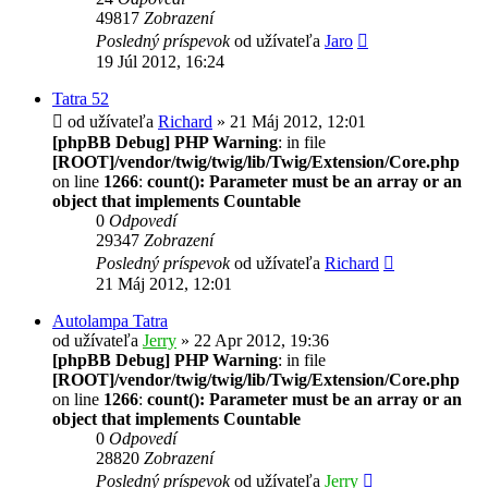
49817
Zobrazení
Posledný príspevok
od užívateľa
Jaro
19 Júl 2012, 16:24
Tatra 52
od užívateľa
Richard
» 21 Máj 2012, 12:01
[phpBB Debug] PHP Warning
: in file
[ROOT]/vendor/twig/twig/lib/Twig/Extension/Core.php
on line
1266
:
count(): Parameter must be an array or an
object that implements Countable
0
Odpovedí
29347
Zobrazení
Posledný príspevok
od užívateľa
Richard
21 Máj 2012, 12:01
Autolampa Tatra
od užívateľa
Jerry
» 22 Apr 2012, 19:36
[phpBB Debug] PHP Warning
: in file
[ROOT]/vendor/twig/twig/lib/Twig/Extension/Core.php
on line
1266
:
count(): Parameter must be an array or an
object that implements Countable
0
Odpovedí
28820
Zobrazení
Posledný príspevok
od užívateľa
Jerry