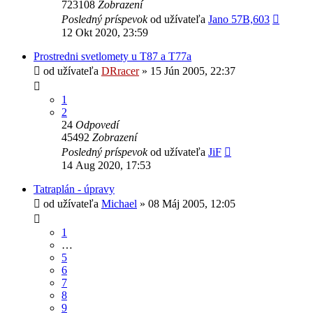
723108
Zobrazení
Posledný príspevok
od užívateľa
Jano 57B,603
12 Okt 2020, 23:59
Prostredni svetlomety u T87 a T77a
od užívateľa
DRracer
» 15 Jún 2005, 22:37
1
2
24
Odpovedí
45492
Zobrazení
Posledný príspevok
od užívateľa
JiF
14 Aug 2020, 17:53
Tatraplán - úpravy
od užívateľa
Michael
» 08 Máj 2005, 12:05
1
…
5
6
7
8
9