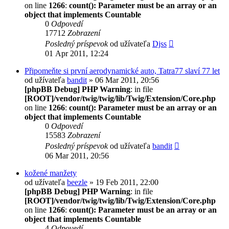
on line
1266
:
count(): Parameter must be an array or an
object that implements Countable
0
Odpovedí
17712
Zobrazení
Posledný príspevok
od užívateľa
Djss
01 Apr 2011, 12:24
Připomeňte si první aerodynamické auto, Tatra77 slaví 77 let
od užívateľa
bandit
» 06 Mar 2011, 20:56
[phpBB Debug] PHP Warning
: in file
[ROOT]/vendor/twig/twig/lib/Twig/Extension/Core.php
on line
1266
:
count(): Parameter must be an array or an
object that implements Countable
0
Odpovedí
15583
Zobrazení
Posledný príspevok
od užívateľa
bandit
06 Mar 2011, 20:56
kožené manžety
od užívateľa
beezle
» 19 Feb 2011, 22:00
[phpBB Debug] PHP Warning
: in file
[ROOT]/vendor/twig/twig/lib/Twig/Extension/Core.php
on line
1266
:
count(): Parameter must be an array or an
object that implements Countable
4
Odpovedí