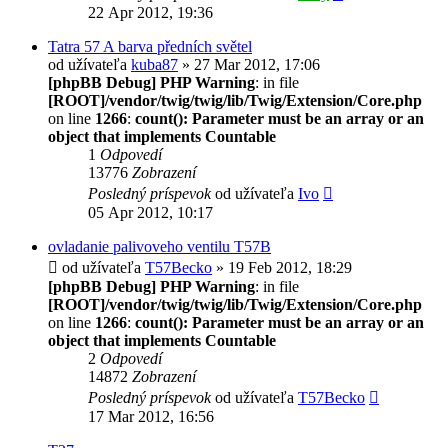
22 Apr 2012, 19:36
Tatra 57 A barva předních světel
od užívateľa
kuba87
» 27 Mar 2012, 17:06
[phpBB Debug] PHP Warning
: in file
[ROOT]/vendor/twig/twig/lib/Twig/Extension/Core.php
on line
1266
:
count(): Parameter must be an array or an
object that implements Countable
1
Odpovedí
13776
Zobrazení
Posledný príspevok
od užívateľa
Ivo
05 Apr 2012, 10:17
ovladanie palivoveho ventilu T57B
od užívateľa
T57Becko
» 19 Feb 2012, 18:29
[phpBB Debug] PHP Warning
: in file
[ROOT]/vendor/twig/twig/lib/Twig/Extension/Core.php
on line
1266
:
count(): Parameter must be an array or an
object that implements Countable
2
Odpovedí
14872
Zobrazení
Posledný príspevok
od užívateľa
T57Becko
17 Mar 2012, 16:56