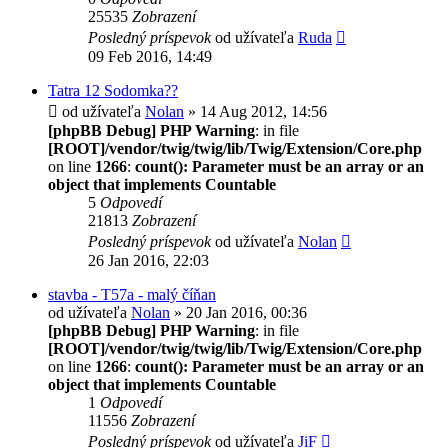
25535
Zobrazení
Posledný príspevok
od užívateľa
Ruda
09 Feb 2016, 14:49
Tatra 12 Sodomka??
od užívateľa
Nolan
» 14 Aug 2012, 14:56
[phpBB Debug] PHP Warning
: in file
[ROOT]/vendor/twig/twig/lib/Twig/Extension/Core.php
on line
1266
:
count(): Parameter must be an array or an
object that implements Countable
5
Odpovedí
21813
Zobrazení
Posledný príspevok
od užívateľa
Nolan
26 Jan 2016, 22:03
stavba - T57a - malý číňan
od užívateľa
Nolan
» 20 Jan 2016, 00:36
[phpBB Debug] PHP Warning
: in file
[ROOT]/vendor/twig/twig/lib/Twig/Extension/Core.php
on line
1266
:
count(): Parameter must be an array or an
object that implements Countable
1
Odpovedí
11556
Zobrazení
Posledný príspevok
od užívateľa
JiF