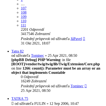
…
107
108
109
110
111
2201
Odpovedí
3417546
Zobrazení
Posledný príspevok
od užívateľa
JáPavel
31 Okt 2021, 18:07
Tatra 82
od užívateľa
Tominec
» 25 Apr 2021, 08:50
[phpBB Debug] PHP Warning
: in file
[ROOT]/vendor/twig/twig/lib/Twig/Extension/Core.php
on line
1266
:
count(): Parameter must be an array or an
object that implements Countable
0
Odpovedí
16249
Zobrazení
Posledný príspevok
od užívateľa
Tominec
25 Apr 2021, 08:50
TATRA 75
od užívateľa
FULIN
» 12 Sep 2006, 10:47