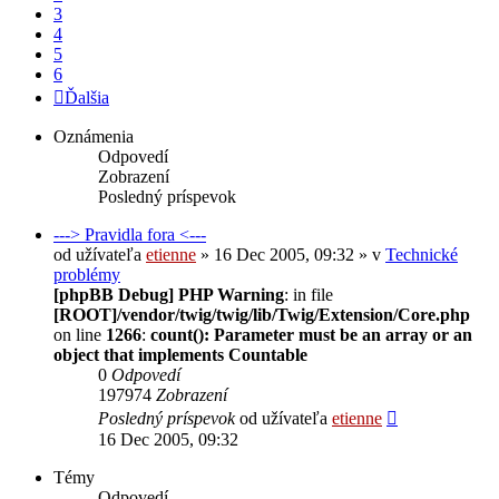
3
4
5
6
Ďalšia
Oznámenia
Odpovedí
Zobrazení
Posledný príspevok
---> Pravidla fora <---
od užívateľa
etienne
» 16 Dec 2005, 09:32 » v
Technické
problémy
[phpBB Debug] PHP Warning
: in file
[ROOT]/vendor/twig/twig/lib/Twig/Extension/Core.php
on line
1266
:
count(): Parameter must be an array or an
object that implements Countable
0
Odpovedí
197974
Zobrazení
Posledný príspevok
od užívateľa
etienne
16 Dec 2005, 09:32
Témy
Odpovedí