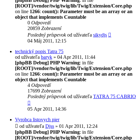
[phpBB Debug] PHP Warning
: in file
[ROOT]/vendor/twig/twig/lib/Twig/Extension/Core.php
on line
1266
:
count(): Parameter must be an array or an
object that implements Countable
0
Odpovedí
20859
Zobrazení
Posledný príspevok
od užívateľa
sikydjs
04 Máj 2011, 12:15
technický popis Tatra 75
od užívateľa
baryk
» 04 Apr 2011, 11:44
[phpBB Debug] PHP Warning
: in file
[ROOT]/vendor/twig/twig/lib/Twig/Extension/Core.php
on line
1266
:
count(): Parameter must be an array or an
object that implements Countable
4
Odpovedí
17699
Zobrazení
Posledný príspevok
od užívateľa
TATRA 75 CABRIO
05 Apr 2011, 14:36
Vyrobca listovych pier
od užívateľa
Djss
» 01 Apr 2011, 12:24
[phpBB Debug] PHP Warning
: in file
[ROOT]/vendor/twig/twig/lib/Twig/Extension/Core.php