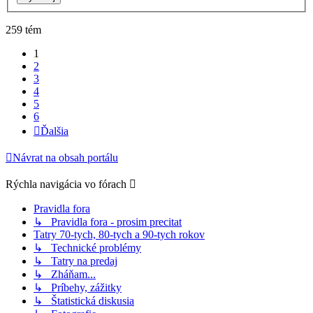
259 tém
1
2
3
4
5
6
Ďalšia
Návrat na obsah portálu
Rýchla navigácia vo fórach
Pravidla fora
↳ Pravidla fora - prosim precitat
Tatry 70-tych, 80-tych a 90-tych rokov
↳ Technické problémy
↳ Tatry na predaj
↳ Zháňam...
↳ Príbehy, zážitky
↳ Štatistická diskusia