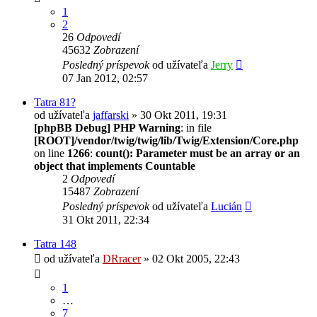
1
2
26
Odpovedí
45632
Zobrazení
Posledný príspevok
od užívateľa
Jerry
07 Jan 2012, 02:57
Tatra 81?
od užívateľa
jaffarski
» 30 Okt 2011, 19:31
[phpBB Debug] PHP Warning
: in file
[ROOT]/vendor/twig/twig/lib/Twig/Extension/Core.php
on line
1266
:
count(): Parameter must be an array or an
object that implements Countable
2
Odpovedí
15487
Zobrazení
Posledný príspevok
od užívateľa
Lucián
31 Okt 2011, 22:34
Tatra 148
od užívateľa
DRracer
» 02 Okt 2005, 22:43
1
…
7