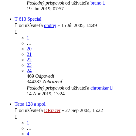
Posledný príspevok
od užívateľa
brano
19 Jún 2019, 07:57
T 613 Special
od užívateľa
ondrej
» 15 Júl 2005, 14:49
1
…
20
21
22
23
24
469
Odpovedí
344287
Zobrazení
Posledný príspevok
od užívateľa
chromkar
14 Apr 2019, 13:24
Tatra 128 a spol.
od užívateľa
DRracer
» 27 Sep 2004, 15:22
1
…
4