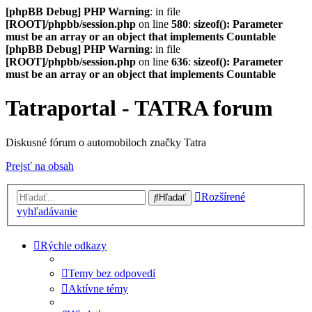
[phpBB Debug] PHP Warning
: in file
[ROOT]/phpbb/session.php
on line
580
:
sizeof(): Parameter
must be an array or an object that implements Countable
[phpBB Debug] PHP Warning
: in file
[ROOT]/phpbb/session.php
on line
636
:
sizeof(): Parameter
must be an array or an object that implements Countable
Tatraportal - TATRA forum
Diskusné fórum o automobiloch značky Tatra
Prejsť na obsah
Rozšírené
Hľadať
vyhľadávanie
Rýchle odkazy
Temy bez odpovedí
Aktívne témy