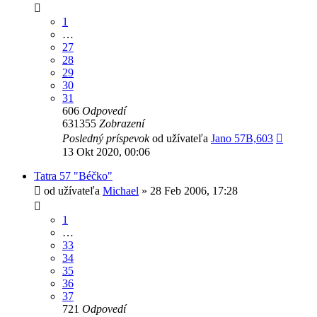
1
…
27
28
29
30
31
606
Odpovedí
631355
Zobrazení
Posledný príspevok
od užívateľa
Jano 57B,603
13 Okt 2020, 00:06
Tatra 57 "Béčko"
od užívateľa
Michael
» 28 Feb 2006, 17:28
1
…
33
34
35
36
37
721
Odpovedí