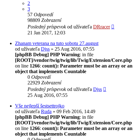
2
3
57
Odpovedí
98809
Zobrazení
Posledný príspevok
od užívateľa
DRracer
21 Jan 2017, 12:03
Zhanam veterana na tuto sobotu 27.august
od užívateľa
Djss
» 25 Aug 2016, 07:55
[phpBB Debug] PHP Warning
: in file
[ROOT]/vendor/twig/twig/lib/Twig/Extension/Core.php
on line
1266
:
count(): Parameter must be an array or an
object that implements Countable
0
Odpovedí
22929
Zobrazení
Posledný príspevok
od užívateľa
Djss
25 Aug 2016, 07:55
Vše nejlepší šestsettrojko
od užívateľa
Ruda
» 09 Feb 2016, 14:49
[phpBB Debug] PHP Warning
: in file
[ROOT]/vendor/twig/twig/lib/Twig/Extension/Core.php
on line
1266
:
count(): Parameter must be an array or an
object that implements Countable
0
Odpovedí