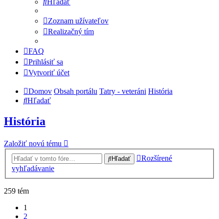
Hľadať
Zoznam užívateľov
Realizačný tím
FAQ
Prihlásiť sa
Vytvoriť účet
Domov
Obsah portálu
Tatry - veteráni
História
Hľadať
História
Založiť novú tému
Rozšírené
Hľadať
vyhľadávanie
259 tém
1
2