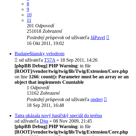
8
9
10
11
201
Odpovedí
251018
Zobrazení
Posledný príspevok
od užívateľa
JáPavel
16 Okt 2011, 19:02
Budapeštiansky velodrom
od užívateľa
T57A
» 18 Sep 2011, 14:26
[phpBB Debug] PHP Warning
: in file
[ROOT]/vendor/twig/twig/lib/Twig/Extension/Core.php
on line
1266
:
count(): Parameter must be an array or an
object that implements Countable
1
Odpovedí
13162
Zobrazení
Posledný príspevok
od užívateľa
ondrej
18 Sep 2011, 16:48
Tatra ukázala nový hasičský speciál do terénu
od užívateľa
Djss
» 08 Nov 2009, 21:45
[phpBB Debug] PHP Warning
: in file
[ROOT]/vendor/twig/twig/lib/Twig/Extension/Core.php