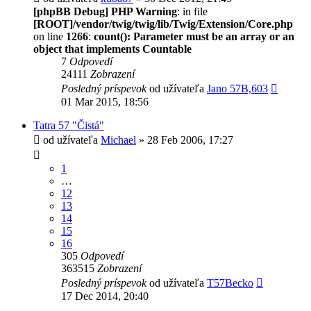
[phpBB Debug] PHP Warning
: in file
[ROOT]/vendor/twig/twig/lib/Twig/Extension/Core.php
on line
1266
:
count(): Parameter must be an array or an
object that implements Countable
7
Odpovedí
24111
Zobrazení
Posledný príspevok
od užívateľa
Jano 57B,603
01 Mar 2015, 18:56
Tatra 57 "Čistá"
od užívateľa
Michael
» 28 Feb 2006, 17:27
1
…
12
13
14
15
16
305
Odpovedí
363515
Zobrazení
Posledný príspevok
od užívateľa
T57Becko
17 Dec 2014, 20:40