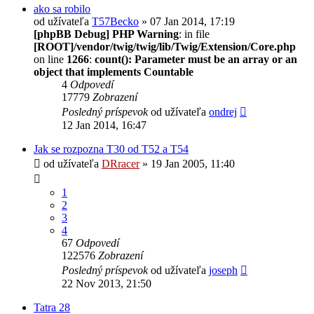
ako sa robilo
od užívateľa
T57Becko
» 07 Jan 2014, 17:19
[phpBB Debug] PHP Warning
: in file
[ROOT]/vendor/twig/twig/lib/Twig/Extension/Core.php
on line
1266
:
count(): Parameter must be an array or an
object that implements Countable
4
Odpovedí
17779
Zobrazení
Posledný príspevok
od užívateľa
ondrej
12 Jan 2014, 16:47
Jak se rozpozna T30 od T52 a T54
od užívateľa
DRracer
» 19 Jan 2005, 11:40
1
2
3
4
67
Odpovedí
122576
Zobrazení
Posledný príspevok
od užívateľa
joseph
22 Nov 2013, 21:50
Tatra 28