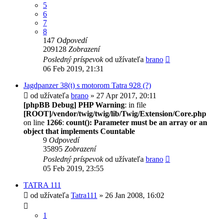
5
6
7
8
147
Odpovedí
209128
Zobrazení
Posledný príspevok
od užívateľa
brano
06 Feb 2019, 21:31
Jagdpanzer 38(t) s motorom Tatra 928 (?)
od užívateľa
brano
» 27 Apr 2017, 20:11
[phpBB Debug] PHP Warning
: in file
[ROOT]/vendor/twig/twig/lib/Twig/Extension/Core.php
on line
1266
:
count(): Parameter must be an array or an
object that implements Countable
9
Odpovedí
35895
Zobrazení
Posledný príspevok
od užívateľa
brano
05 Feb 2019, 23:55
TATRA 111
od užívateľa
Tatra111
» 26 Jan 2008, 16:02
1