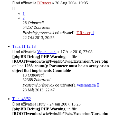
od užívateľa
DRracer
» 30 Aug 2004, 19:05
1
2
26
Odpovedí
54257
Zobrazení
Posledný príspevok
od užívateľa
DRracer
22 Okt 2013, 20:55
Tatra 11,12,13
od užívateľa
Veterantatra
» 17 Apr 2010, 23:08
[phpBB Debug] PHP Warning
: in file
[ROOT]/vendor/twig/twig/lib/Twig/Extension/Core.php
on line
1266
:
count(): Parameter must be an array or an
object that implements Countable
13
Odpovedí
32368
Zobrazení
Posledný príspevok
od užívateľa
Veterantatra
23 Máj 2013, 22:47
Tatra 43/52
od užívateľa
Huty
» 24 Jan 2007, 13:23
[phpBB Debug] PHP Warning
: in file
[ROOT]/vendor/twig/twig/lib/Twig/Extension/Core.php