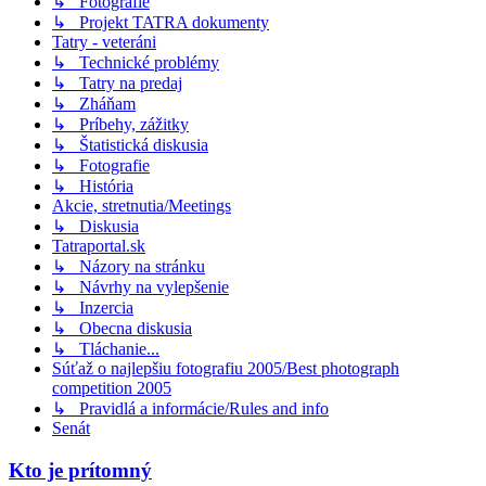
↳ Fotografie
↳ Projekt TATRA dokumenty
Tatry - veteráni
↳ Technické problémy
↳ Tatry na predaj
↳ Zháňam
↳ Príbehy, zážitky
↳ Štatistická diskusia
↳ Fotografie
↳ História
Akcie, stretnutia/Meetings
↳ Diskusia
Tatraportal.sk
↳ Názory na stránku
↳ Návrhy na vylepšenie
↳ Inzercia
↳ Obecna diskusia
↳ Tláchanie...
Súťaž o najlepšiu fotografiu 2005/Best photograph
competition 2005
↳ Pravidlá a informácie/Rules and info
Senát
Kto je prítomný