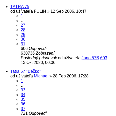
TATRA 75
od užívateľa
FULIN
» 12 Sep 2006, 10:47
1
…
27
28
29
30
31
606
Odpovedí
630736
Zobrazení
Posledný príspevok
od užívateľa
Jano 57B,603
13 Okt 2020, 00:06
Tatra 57 "Béčko"
od užívateľa
Michael
» 28 Feb 2006, 17:28
1
…
33
34
35
36
37
721
Odpovedí