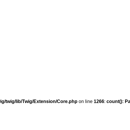
g/twig/lib/Twig/Extension/Core.php
on line
1266
:
count(): P