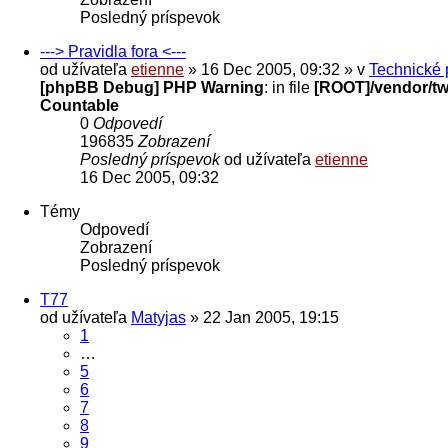
Posledný príspevok
---> Pravidla fora <---
od užívateľa
etienne
» 16 Dec 2005, 09:32 » v
Technické 
[phpBB Debug] PHP Warning
: in file
[ROOT]/vendor/twi
Countable
0
Odpovedí
196835
Zobrazení
Posledný príspevok
od užívateľa
etienne
16 Dec 2005, 09:32
Témy
Odpovedí
Zobrazení
Posledný príspevok
T77
od užívateľa
Matyjas
» 22 Jan 2005, 19:15
1
…
5
6
7
8
9