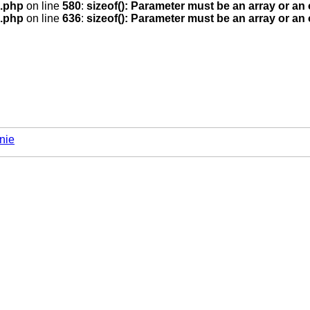
.php
on line
580
:
sizeof(): Parameter must be an array or an
.php
on line
636
:
sizeof(): Parameter must be an array or an
nie