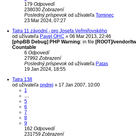
179
Odpovedí
238030
Zobrazení
Posledný príspevok
od užívateľa
Tominec
23 Mar 2024, 07:27
Tatra 11 závodní - pro Josefa Veřmiřovského
od užívateľa
Pavel OHC
» 06 Mar 2013, 22:46
[phpBB Debug] PHP Warning
: in file
[ROOT]/vendor/twi
Countable
6
Odpovedí
27992
Zobrazení
Posledný príspevok
od užívateľa
Patas
19 Jan 2024, 18:55
Tatra 138
od užívateľa
ondrej
» 17 Jan 2007, 10:00
1
…
5
6
7
8
9
162
Odpovedí
231759
Zobrazení