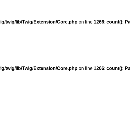
g/twig/lib/Twig/Extension/Core.php
on line
1266
:
count(): P
g/twig/lib/Twig/Extension/Core.php
on line
1266
:
count(): P