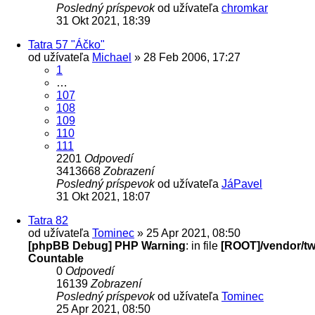
Posledný príspevok
od užívateľa
chromkar
31 Okt 2021, 18:39
Tatra 57 "Áčko"
od užívateľa
Michael
» 28 Feb 2006, 17:27
1
…
107
108
109
110
111
2201
Odpovedí
3413668
Zobrazení
Posledný príspevok
od užívateľa
JáPavel
31 Okt 2021, 18:07
Tatra 82
od užívateľa
Tominec
» 25 Apr 2021, 08:50
[phpBB Debug] PHP Warning
: in file
[ROOT]/vendor/twi
Countable
0
Odpovedí
16139
Zobrazení
Posledný príspevok
od užívateľa
Tominec
25 Apr 2021, 08:50