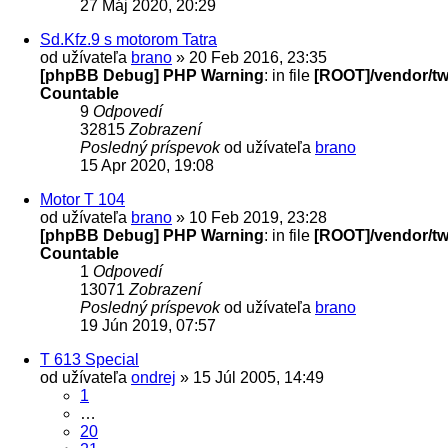
27 Máj 2020, 20:29
Sd.Kfz.9 s motorom Tatra
od užívateľa
brano
» 20 Feb 2016, 23:35
[phpBB Debug] PHP Warning
: in file
[ROOT]/vendor/twi
Countable
9
Odpovedí
32815
Zobrazení
Posledný príspevok
od užívateľa
brano
15 Apr 2020, 19:08
Motor T 104
od užívateľa
brano
» 10 Feb 2019, 23:28
[phpBB Debug] PHP Warning
: in file
[ROOT]/vendor/twi
Countable
1
Odpovedí
13071
Zobrazení
Posledný príspevok
od užívateľa
brano
19 Jún 2019, 07:57
T 613 Special
od užívateľa
ondrej
» 15 Júl 2005, 14:49
1
…
20