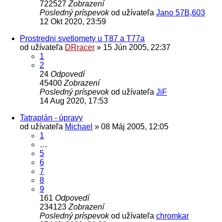
722527
Zobrazení
Posledný príspevok
od užívateľa
Jano 57B,603
12 Okt 2020, 23:59
Prostredni svetlomety u T87 a T77a
od užívateľa
DRracer
» 15 Jún 2005, 22:37
1
2
24
Odpovedí
45400
Zobrazení
Posledný príspevok
od užívateľa
JiF
14 Aug 2020, 17:53
Tatraplán - úpravy
od užívateľa
Michael
» 08 Máj 2005, 12:05
1
…
5
6
7
8
9
161
Odpovedí
234123
Zobrazení
Posledný príspevok
od užívateľa
chromkar