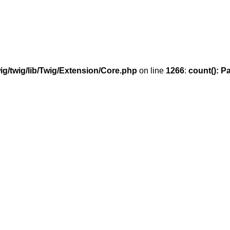
g/twig/lib/Twig/Extension/Core.php
on line
1266
:
count(): P