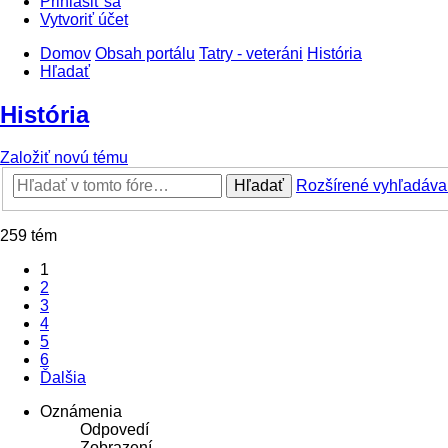
Prihlásiť sa
Vytvoriť účet
Domov
Obsah portálu
Tatry - veteráni
História
Hľadať
História
Založiť novú tému
Hľadať
Rozšírené vyhľadáva
259 tém
1
2
3
4
5
6
Ďalšia
Oznámenia
Odpovedí
Zobrazení