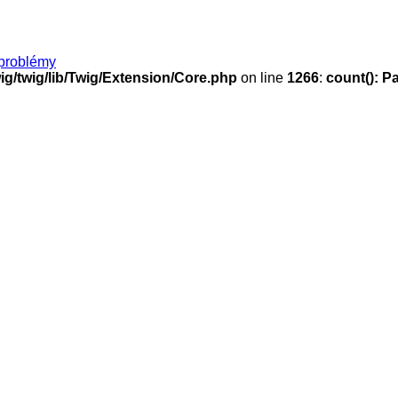
problémy
g/twig/lib/Twig/Extension/Core.php
on line
1266
:
count(): P