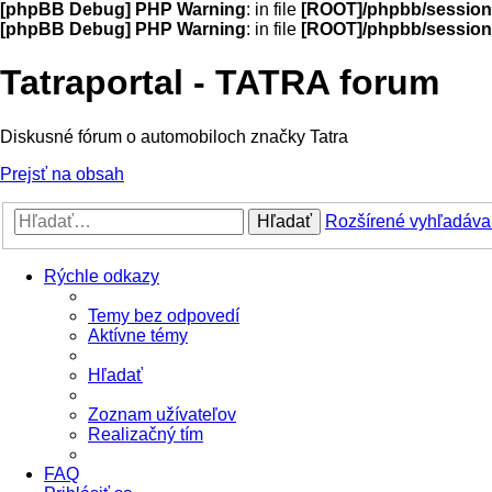
[phpBB Debug] PHP Warning
: in file
[ROOT]/phpbb/session
[phpBB Debug] PHP Warning
: in file
[ROOT]/phpbb/session
Tatraportal - TATRA forum
Diskusné fórum o automobiloch značky Tatra
Prejsť na obsah
Hľadať
Rozšírené vyhľadáva
Rýchle odkazy
Temy bez odpovedí
Aktívne témy
Hľadať
Zoznam užívateľov
Realizačný tím
FAQ