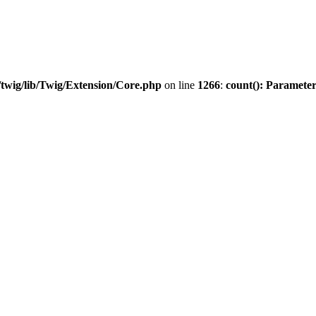
twig/lib/Twig/Extension/Core.php
on line
1266
:
count(): Parameter