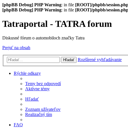
[phpBB Debug] PHP Warning
: in file
[ROOT]/phpbb/session.ph
[phpBB Debug] PHP Warning
: in file
[ROOT]/phpbb/session.ph
Tatraportal - TATRA forum
Diskusné fórum o automobiloch značky Tatra
Prejsť na obsah
Rozšírené vyhľadávanie
Hľadať
Rýchle odkazy
Temy bez odpovedí
Aktívne témy
Hľadať
Zoznam užívateľov
Realizačný tím
FAQ