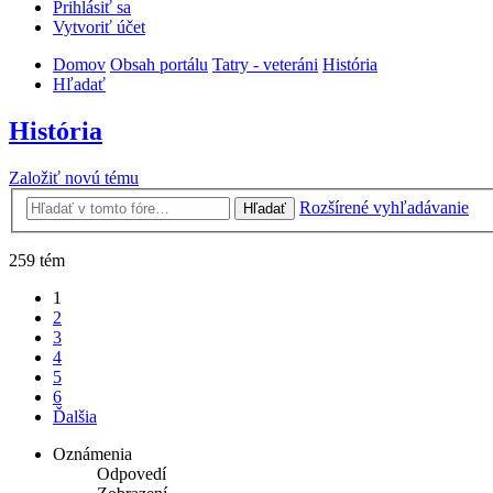
Prihlásiť sa
Vytvoriť účet
Domov
Obsah portálu
Tatry - veteráni
História
Hľadať
História
Založiť novú tému
Rozšírené vyhľadávanie
Hľadať
259 tém
1
2
3
4
5
6
Ďalšia
Oznámenia
Odpovedí