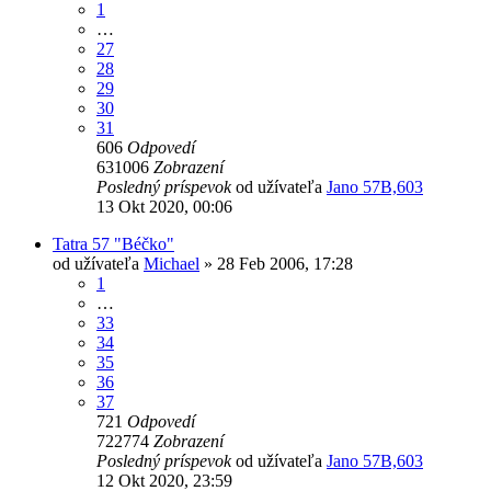
1
…
27
28
29
30
31
606
Odpovedí
631006
Zobrazení
Posledný príspevok
od užívateľa
Jano 57B,603
13 Okt 2020, 00:06
Tatra 57 "Béčko"
od užívateľa
Michael
» 28 Feb 2006, 17:28
1
…
33
34
35
36
37
721
Odpovedí
722774
Zobrazení
Posledný príspevok
od užívateľa
Jano 57B,603
12 Okt 2020, 23:59