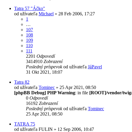
Tatra 57 "Áčko"
od užívateľa
Michael
» 28 Feb 2006, 17:27
1
…
107
108
109
110
111
2201
Odpovedí
3414910
Zobrazení
Posledný príspevok
od užívateľa
JáPavel
31 Okt 2021, 18:07
Tatra 82
od užívateľa
Tominec
» 25 Apr 2021, 08:50
[phpBB Debug] PHP Warning
: in file
[ROOT]/vendor/twig/
0
Odpovedí
16192
Zobrazení
Posledný príspevok
od užívateľa
Tominec
25 Apr 2021, 08:50
TATRA 75
od užívateľa
FULIN
» 12 Sep 2006, 10:47