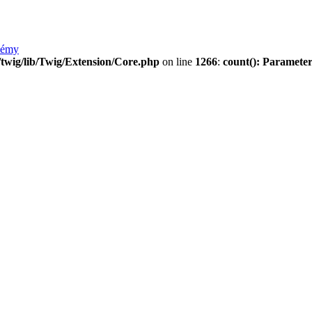
lémy
twig/lib/Twig/Extension/Core.php
on line
1266
:
count(): Parameter