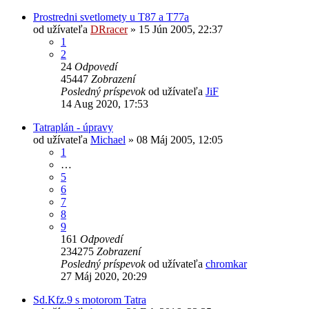
Prostredni svetlomety u T87 a T77a
od užívateľa
DRracer
» 15 Jún 2005, 22:37
1
2
24
Odpovedí
45447
Zobrazení
Posledný príspevok
od užívateľa
JiF
14 Aug 2020, 17:53
Tatraplán - úpravy
od užívateľa
Michael
» 08 Máj 2005, 12:05
1
…
5
6
7
8
9
161
Odpovedí
234275
Zobrazení
Posledný príspevok
od užívateľa
chromkar
27 Máj 2020, 20:29
Sd.Kfz.9 s motorom Tatra