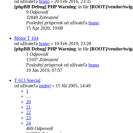
od užívateľa
brano
» 20 Feb 2016, 23:35
[phpBB Debug] PHP Warning
: in file
[ROOT]/vendor/twig/
9
Odpovedí
32849
Zobrazení
Posledný príspevok
od užívateľa
brano
15 Apr 2020, 19:08
Motor T 104
od užívateľa
brano
» 10 Feb 2019, 23:28
[phpBB Debug] PHP Warning
: in file
[ROOT]/vendor/twig/
1
Odpovedí
13107
Zobrazení
Posledný príspevok
od užívateľa
brano
19 Jún 2019, 07:57
T 613 Special
od užívateľa
ondrej
» 15 Júl 2005, 14:49
1
…
20
21
22
23
24
469
Odpovedí