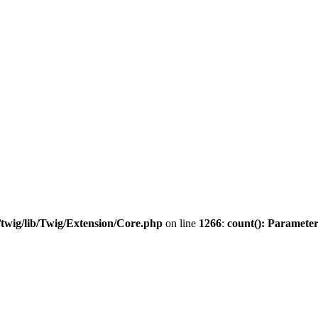
twig/lib/Twig/Extension/Core.php
on line
1266
:
count(): Parameter