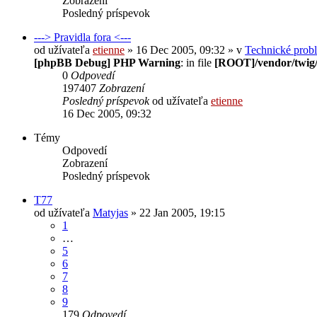
Zobrazení
Posledný príspevok
---> Pravidla fora <---
od užívateľa
etienne
» 16 Dec 2005, 09:32 » v
Technické prob
[phpBB Debug] PHP Warning
: in file
[ROOT]/vendor/twig/
0
Odpovedí
197407
Zobrazení
Posledný príspevok
od užívateľa
etienne
16 Dec 2005, 09:32
Témy
Odpovedí
Zobrazení
Posledný príspevok
T77
od užívateľa
Matyjas
» 22 Jan 2005, 19:15
1
…
5
6
7
8
9
179
Odpovedí