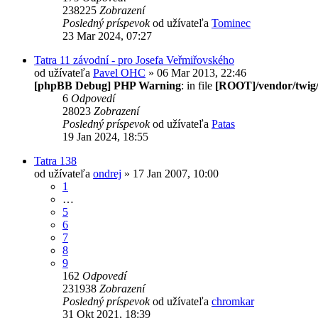
238225
Zobrazení
Posledný príspevok
od užívateľa
Tominec
23 Mar 2024, 07:27
Tatra 11 závodní - pro Josefa Veřmiřovského
od užívateľa
Pavel OHC
» 06 Mar 2013, 22:46
[phpBB Debug] PHP Warning
: in file
[ROOT]/vendor/twig/
6
Odpovedí
28023
Zobrazení
Posledný príspevok
od užívateľa
Patas
19 Jan 2024, 18:55
Tatra 138
od užívateľa
ondrej
» 17 Jan 2007, 10:00
1
…
5
6
7
8
9
162
Odpovedí
231938
Zobrazení
Posledný príspevok
od užívateľa
chromkar
31 Okt 2021, 18:39