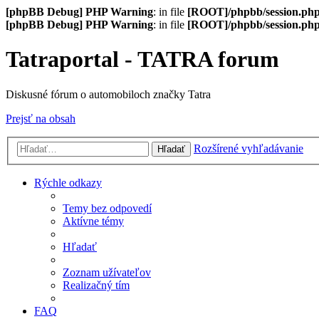
[phpBB Debug] PHP Warning
: in file
[ROOT]/phpbb/session.ph
[phpBB Debug] PHP Warning
: in file
[ROOT]/phpbb/session.ph
Tatraportal - TATRA forum
Diskusné fórum o automobiloch značky Tatra
Prejsť na obsah
Rozšírené vyhľadávanie
Hľadať
Rýchle odkazy
Temy bez odpovedí
Aktívne témy
Hľadať
Zoznam užívateľov
Realizačný tím
FAQ