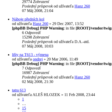
29774
Zobrazení
Posledný príspevok
od užívateľa
Hanz 260
07 Máj 2008, 21:04
Náboje předních kol
od užívateľa
Hanz 260
» 29 Dec 2007, 13:52
[phpBB Debug] PHP Warning
: in file
[ROOT]/vendor/twig/
6
Odpovedí
15298
Zobrazení
Posledný príspevok
od užívateľa
D.A.-atd.
07 Máj 2008, 10:03
lišty na T613 - výmena
od užívateľa
ondrej
» 20 Mar 2006, 11:49
[phpBB Debug] PHP Warning
: in file
[ROOT]/vendor/twig/
7
Odpovedí
16987
Zobrazení
Posledný príspevok
od užívateľa
Hanz 260
02 Máj 2008, 21:30
tatra 613
od užívateľa
ALEŠ HLOZEK
» 11 Feb 2008, 23:44
1
…
15