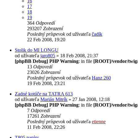
16
17
18
19
364
Odpovedí
293207
Zobrazení
Posledný príspevok
od užívateľa
čadík
22 Feb 2008, 19:20
Stolik do MI LONGU
od užívateľa
jaro805
» 18 Feb 2008, 21:37
[phpBB Debug] PHP Warning
: in file
[ROOT]/vendor/twig/
13
Odpovedí
23026
Zobrazení
Posledný príspevok
od užívateľa
Hanz 260
19 Feb 2008, 23:21
Zadné kotúče na TATRA 613
od užívateľa
Marián Mitrík
» 27 Jan 2008, 12:18
[phpBB Debug] PHP Warning
: in file
[ROOT]/vendor/twig/
7
Odpovedí
17261
Zobrazení
Posledný príspevok
od užívateľa
etienne
11 Feb 2008, 22:26
T805 papíry