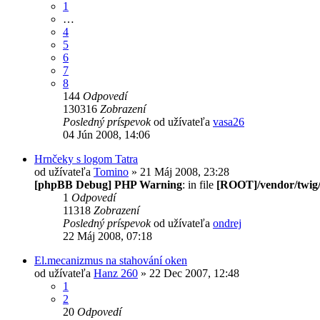
1
…
4
5
6
7
8
144
Odpovedí
130316
Zobrazení
Posledný príspevok
od užívateľa
vasa26
04 Jún 2008, 14:06
Hrnčeky s logom Tatra
od užívateľa
Tomino
» 21 Máj 2008, 23:28
[phpBB Debug] PHP Warning
: in file
[ROOT]/vendor/twig/
1
Odpovedí
11318
Zobrazení
Posledný príspevok
od užívateľa
ondrej
22 Máj 2008, 07:18
El.mecanizmus na stahování oken
od užívateľa
Hanz 260
» 22 Dec 2007, 12:48
1
2
20
Odpovedí