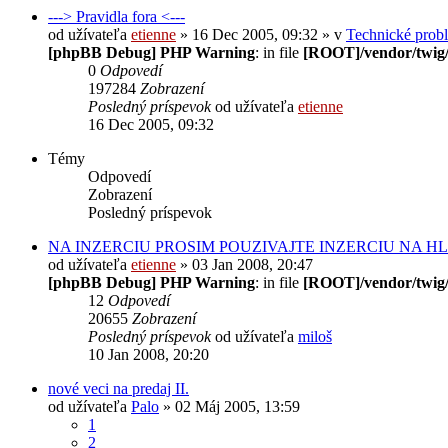
---> Pravidla fora <---
od užívateľa
etienne
» 16 Dec 2005, 09:32 » v
Technické prob
[phpBB Debug] PHP Warning
: in file
[ROOT]/vendor/twig/
0
Odpovedí
197284
Zobrazení
Posledný príspevok
od užívateľa
etienne
16 Dec 2005, 09:32
Témy
Odpovedí
Zobrazení
Posledný príspevok
NA INZERCIU PROSIM POUZIVAJTE INZERCIU NA H
od užívateľa
etienne
» 03 Jan 2008, 20:47
[phpBB Debug] PHP Warning
: in file
[ROOT]/vendor/twig/
12
Odpovedí
20655
Zobrazení
Posledný príspevok
od užívateľa
miloš
10 Jan 2008, 20:20
nové veci na predaj II.
od užívateľa
Palo
» 02 Máj 2005, 13:59
1
2