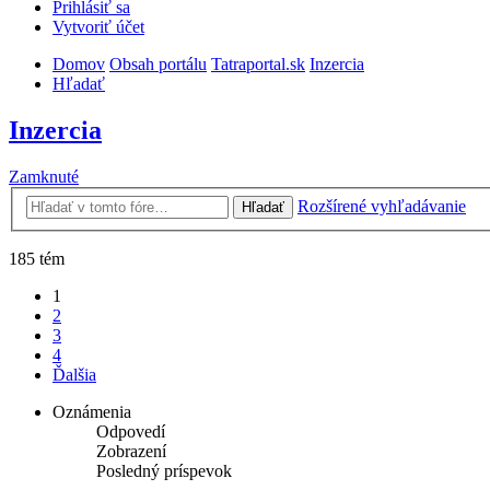
Prihlásiť sa
Vytvoriť účet
Domov
Obsah portálu
Tatraportal.sk
Inzercia
Hľadať
Inzercia
Zamknuté
Rozšírené vyhľadávanie
Hľadať
185 tém
1
2
3
4
Ďalšia
Oznámenia
Odpovedí
Zobrazení
Posledný príspevok