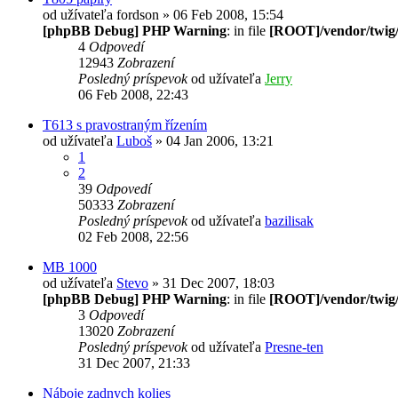
od užívateľa
fordson
» 06 Feb 2008, 15:54
[phpBB Debug] PHP Warning
: in file
[ROOT]/vendor/twig/
4
Odpovedí
12943
Zobrazení
Posledný príspevok
od užívateľa
Jerry
06 Feb 2008, 22:43
T613 s pravostraným řízením
od užívateľa
Luboš
» 04 Jan 2006, 13:21
1
2
39
Odpovedí
50333
Zobrazení
Posledný príspevok
od užívateľa
bazilisak
02 Feb 2008, 22:56
MB 1000
od užívateľa
Stevo
» 31 Dec 2007, 18:03
[phpBB Debug] PHP Warning
: in file
[ROOT]/vendor/twig/
3
Odpovedí
13020
Zobrazení
Posledný príspevok
od užívateľa
Presne-ten
31 Dec 2007, 21:33
Náboje zadnych kolies