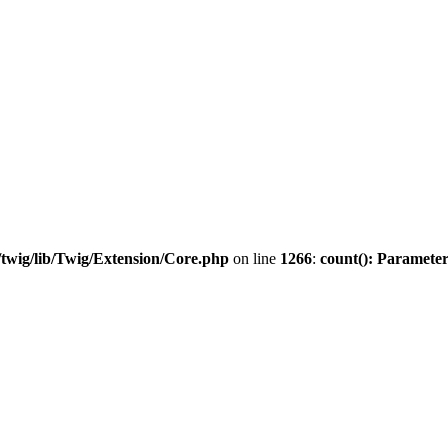
twig/lib/Twig/Extension/Core.php
on line
1266
:
count(): Parameter