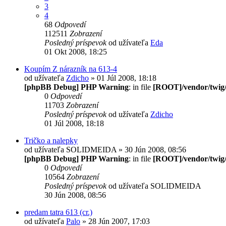
3
4
68
Odpovedí
112511
Zobrazení
Posledný príspevok
od užívateľa
Eda
01 Okt 2008, 18:25
Koupím Z nárazník na 613-4
od užívateľa
Zdicho
» 01 Júl 2008, 18:18
[phpBB Debug] PHP Warning
: in file
[ROOT]/vendor/twig/
0
Odpovedí
11703
Zobrazení
Posledný príspevok
od užívateľa
Zdicho
01 Júl 2008, 18:18
Tričko a nalepky
od užívateľa
SOLIDMEIDA
» 30 Jún 2008, 08:56
[phpBB Debug] PHP Warning
: in file
[ROOT]/vendor/twig/
0
Odpovedí
10564
Zobrazení
Posledný príspevok
od užívateľa
SOLIDMEIDA
30 Jún 2008, 08:56
predam tatra 613 (cr.)
od užívateľa
Palo
» 28 Jún 2007, 17:03