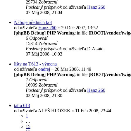
29794
Zobrazení
Posledný príspevok
od užívateľa
Hanz 260
07 Máj 2008, 21:04
Náboje předních kol
od užívateľa
Hanz 260
» 29 Dec 2007, 13:52
[phpBB Debug] PHP Warning
: in file
[ROOT]/vendor/twig/
6
Odpovedí
15314
Zobrazení
Posledný príspevok
od užívateľa
D.A.-atd.
07 Máj 2008, 10:03
lišty na T613 - výmena
od užívateľa
ondrej
» 20 Mar 2006, 11:49
[phpBB Debug] PHP Warning
: in file
[ROOT]/vendor/twig/
7
Odpovedí
16999
Zobrazení
Posledný príspevok
od užívateľa
Hanz 260
02 Máj 2008, 21:30
tatra 613
od užívateľa
ALEŠ HLOZEK
» 11 Feb 2008, 23:44
1
…
15