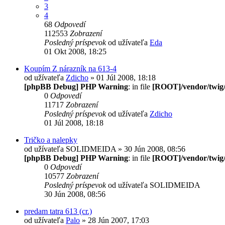
3
4
68
Odpovedí
112553
Zobrazení
Posledný príspevok
od užívateľa
Eda
01 Okt 2008, 18:25
Koupím Z nárazník na 613-4
od užívateľa
Zdicho
» 01 Júl 2008, 18:18
[phpBB Debug] PHP Warning
: in file
[ROOT]/vendor/twig/
0
Odpovedí
11717
Zobrazení
Posledný príspevok
od užívateľa
Zdicho
01 Júl 2008, 18:18
Tričko a nalepky
od užívateľa
SOLIDMEIDA
» 30 Jún 2008, 08:56
[phpBB Debug] PHP Warning
: in file
[ROOT]/vendor/twig/
0
Odpovedí
10577
Zobrazení
Posledný príspevok
od užívateľa
SOLIDMEIDA
30 Jún 2008, 08:56
predam tatra 613 (cr.)
od užívateľa
Palo
» 28 Jún 2007, 17:03