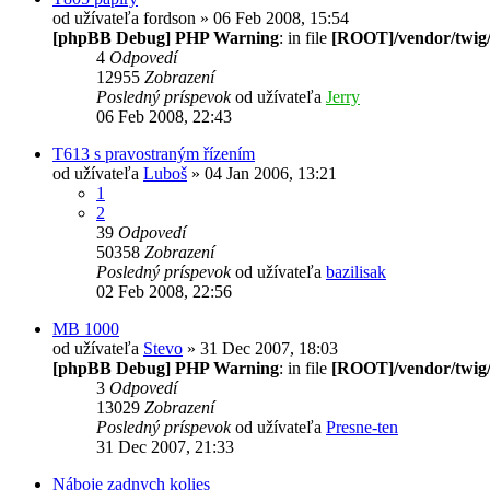
od užívateľa
fordson
» 06 Feb 2008, 15:54
[phpBB Debug] PHP Warning
: in file
[ROOT]/vendor/twig/
4
Odpovedí
12955
Zobrazení
Posledný príspevok
od užívateľa
Jerry
06 Feb 2008, 22:43
T613 s pravostraným řízením
od užívateľa
Luboš
» 04 Jan 2006, 13:21
1
2
39
Odpovedí
50358
Zobrazení
Posledný príspevok
od užívateľa
bazilisak
02 Feb 2008, 22:56
MB 1000
od užívateľa
Stevo
» 31 Dec 2007, 18:03
[phpBB Debug] PHP Warning
: in file
[ROOT]/vendor/twig/
3
Odpovedí
13029
Zobrazení
Posledný príspevok
od užívateľa
Presne-ten
31 Dec 2007, 21:33
Náboje zadnych kolies