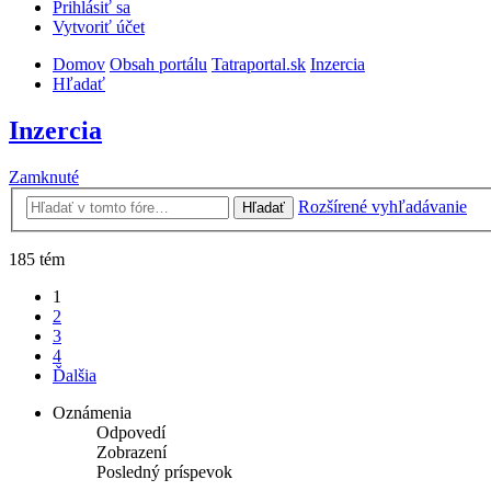
Prihlásiť sa
Vytvoriť účet
Domov
Obsah portálu
Tatraportal.sk
Inzercia
Hľadať
Inzercia
Zamknuté
Rozšírené vyhľadávanie
Hľadať
185 tém
1
2
3
4
Ďalšia
Oznámenia
Odpovedí
Zobrazení
Posledný príspevok