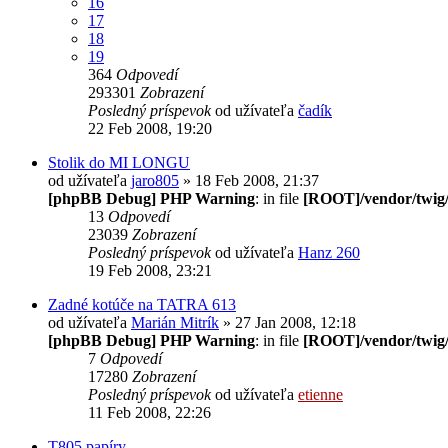
16
17
18
19
364
Odpovedí
293301
Zobrazení
Posledný príspevok
od užívateľa
čadík
22 Feb 2008, 19:20
Stolik do MI LONGU
od užívateľa
jaro805
» 18 Feb 2008, 21:37
[phpBB Debug] PHP Warning
: in file
[ROOT]/vendor/twig/
13
Odpovedí
23039
Zobrazení
Posledný príspevok
od užívateľa
Hanz 260
19 Feb 2008, 23:21
Zadné kotúče na TATRA 613
od užívateľa
Marián Mitrík
» 27 Jan 2008, 12:18
[phpBB Debug] PHP Warning
: in file
[ROOT]/vendor/twig/
7
Odpovedí
17280
Zobrazení
Posledný príspevok
od užívateľa
etienne
11 Feb 2008, 22:26
T805 papíry