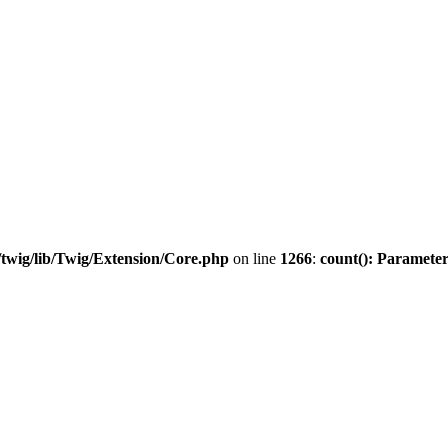
twig/lib/Twig/Extension/Core.php
on line
1266
:
count(): Parameter