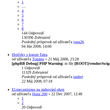
1
…
4
5
6
7
8
144
Odpovedí
130396
Zobrazení
Posledný príspevok
od užívateľa
vasa26
04 Jún 2008, 14:06
Hrnčeky s logom Tatra
od užívateľa
Tomino
» 21 Máj 2008, 23:28
[phpBB Debug] PHP Warning
: in file
[ROOT]/vendor/twig/
1
Odpovedí
11329
Zobrazení
Posledný príspevok
od užívateľa
ondrej
22 Máj 2008, 07:18
El.mecanizmus na stahování oken
od užívateľa
Hanz 260
» 22 Dec 2007, 12:48
1
2
20
Odpovedí