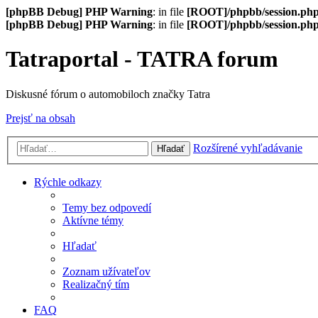
[phpBB Debug] PHP Warning
: in file
[ROOT]/phpbb/session.ph
[phpBB Debug] PHP Warning
: in file
[ROOT]/phpbb/session.ph
Tatraportal - TATRA forum
Diskusné fórum o automobiloch značky Tatra
Prejsť na obsah
Rozšírené vyhľadávanie
Hľadať
Rýchle odkazy
Temy bez odpovedí
Aktívne témy
Hľadať
Zoznam užívateľov
Realizačný tím
FAQ