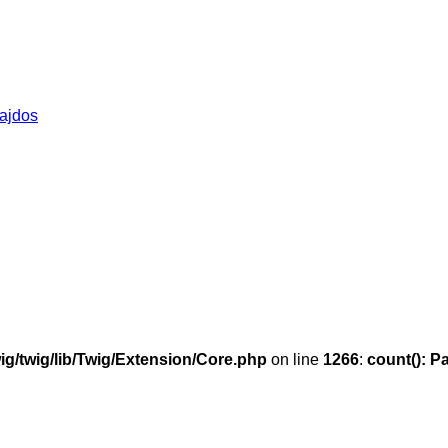
ajdos
g/twig/lib/Twig/Extension/Core.php
on line
1266
:
count(): P