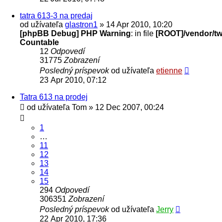
tatra 613-3 na predaj
od užívateľa
glastron1
» 14 Apr 2010, 10:20
[phpBB Debug] PHP Warning
: in file
[ROOT]/vendor/twi
Countable
12
Odpovedí
31775
Zobrazení
Posledný príspevok
od užívateľa
etienne
23 Apr 2010, 07:12
Tatra 613 na prodej
od užívateľa
Tom
» 12 Dec 2007, 00:24
1
…
11
12
13
14
15
294
Odpovedí
306351
Zobrazení
Posledný príspevok
od užívateľa
Jerry
22 Apr 2010, 17:36