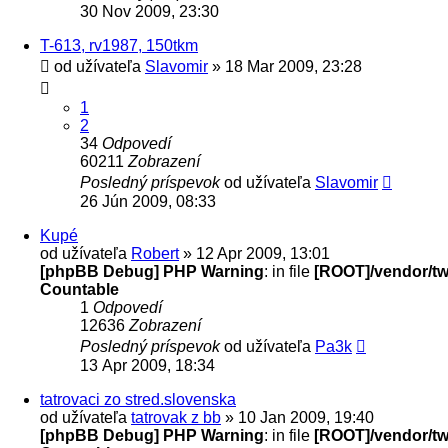
30 Nov 2009, 23:30
T-613, rv1987, 150tkm
od užívateľa
Slavomir
» 18 Mar 2009, 23:28
1
2
34
Odpovedí
60211
Zobrazení
Posledný príspevok
od užívateľa
Slavomir
26 Jún 2009, 08:33
Kupé
od užívateľa
Robert
» 12 Apr 2009, 13:01
[phpBB Debug] PHP Warning
: in file
[ROOT]/vendor/twi
Countable
1
Odpovedí
12636
Zobrazení
Posledný príspevok
od užívateľa
Pa3k
13 Apr 2009, 18:34
tatrovaci zo stred.slovenska
od užívateľa
tatrovak z bb
» 10 Jan 2009, 19:40
[phpBB Debug] PHP Warning
: in file
[ROOT]/vendor/twi