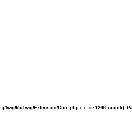
g/twig/lib/Twig/Extension/Core.php
on line
1266
:
count(): P