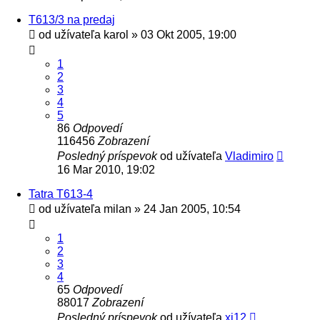
T613/3 na predaj
od užívateľa
karol
» 03 Okt 2005, 19:00
1
2
3
4
5
86
Odpovedí
116456
Zobrazení
Posledný príspevok
od užívateľa
Vladimiro
16 Mar 2010, 19:02
Tatra T613-4
od užívateľa
milan
» 24 Jan 2005, 10:54
1
2
3
4
65
Odpovedí
88017
Zobrazení
Posledný príspevok
od užívateľa
xj12