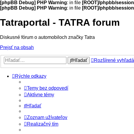
[phpBB Debug] PHP Warning
: in file
[ROOT]/phpbb/session
[phpBB Debug] PHP Warning
: in file
[ROOT]/phpbb/session
Tatraportal - TATRA forum
Diskusné fórum o automobiloch značky Tatra
Prejsť na obsah
Hľadať
Rozšírené vyhľadá
Rýchle odkazy
Temy bez odpovedí
Aktívne témy
Hľadať
Zoznam užívateľov
Realizačný tím