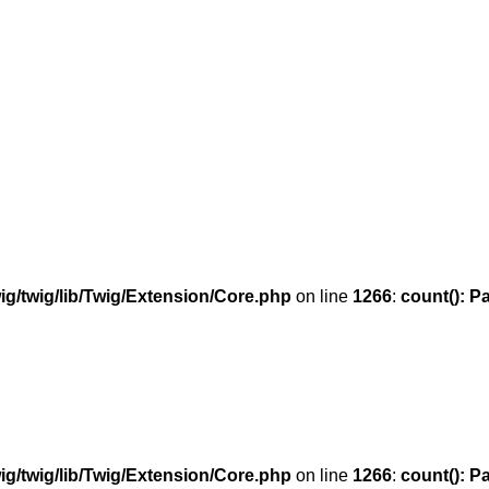
g/twig/lib/Twig/Extension/Core.php
on line
1266
:
count(): P
g/twig/lib/Twig/Extension/Core.php
on line
1266
:
count(): P