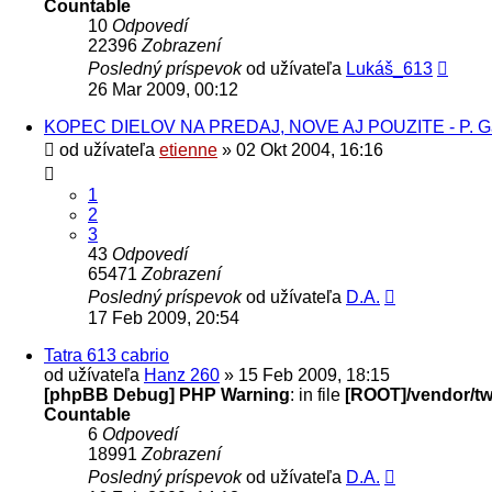
Countable
10
Odpovedí
22396
Zobrazení
Posledný príspevok
od užívateľa
Lukáš_613
26 Mar 2009, 00:12
KOPEC DIELOV NA PREDAJ, NOVE AJ POUZITE - P. G
od užívateľa
etienne
» 02 Okt 2004, 16:16
1
2
3
43
Odpovedí
65471
Zobrazení
Posledný príspevok
od užívateľa
D.A.
17 Feb 2009, 20:54
Tatra 613 cabrio
od užívateľa
Hanz 260
» 15 Feb 2009, 18:15
[phpBB Debug] PHP Warning
: in file
[ROOT]/vendor/twi
Countable
6
Odpovedí
18991
Zobrazení
Posledný príspevok
od užívateľa
D.A.