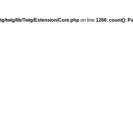
g/twig/lib/Twig/Extension/Core.php
on line
1266
:
count(): P