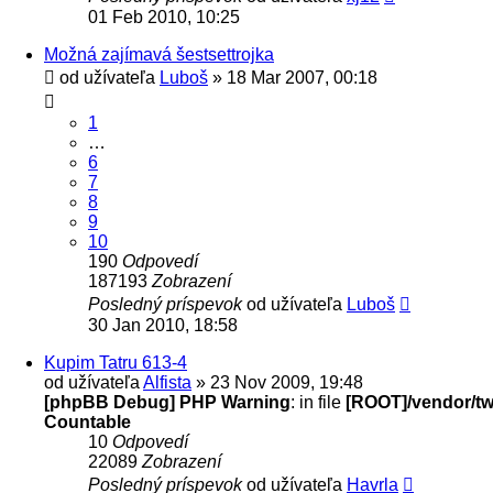
01 Feb 2010, 10:25
Možná zajímavá šestsettrojka
od užívateľa
Luboš
» 18 Mar 2007, 00:18
1
…
6
7
8
9
10
190
Odpovedí
187193
Zobrazení
Posledný príspevok
od užívateľa
Luboš
30 Jan 2010, 18:58
Kupim Tatru 613-4
od užívateľa
Alfista
» 23 Nov 2009, 19:48
[phpBB Debug] PHP Warning
: in file
[ROOT]/vendor/twi
Countable
10
Odpovedí
22089
Zobrazení
Posledný príspevok
od užívateľa
Havrla