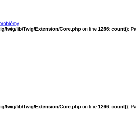
problémy
g/twig/lib/Twig/Extension/Core.php
on line
1266
:
count(): P
g/twig/lib/Twig/Extension/Core.php
on line
1266
:
count(): P