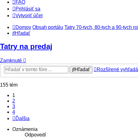
FAQ
Prihlásiť sa
Vytvoriť účet
Domov
Obsah portálu
Tatry 70-tych, 80-tych a 90-tych r
Hľadať
Tatry na predaj
Zamknuté
Hľadať
Rozšírené vyhľadá
155 tém
1
2
3
4
Ďalšia
Oznámenia
Odpovedí