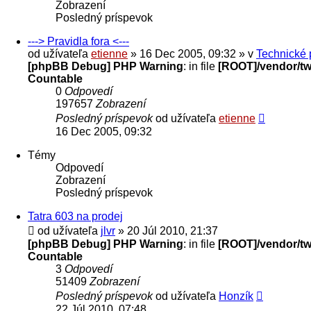
Zobrazení
Posledný príspevok
---> Pravidla fora <---
od užívateľa
etienne
» 16 Dec 2005, 09:32 » v
Technické 
[phpBB Debug] PHP Warning
: in file
[ROOT]/vendor/twi
Countable
0
Odpovedí
197657
Zobrazení
Posledný príspevok
od užívateľa
etienne
16 Dec 2005, 09:32
Témy
Odpovedí
Zobrazení
Posledný príspevok
Tatra 603 na prodej
od užívateľa
jlvr
» 20 Júl 2010, 21:37
[phpBB Debug] PHP Warning
: in file
[ROOT]/vendor/twi
Countable
3
Odpovedí
51409
Zobrazení
Posledný príspevok
od užívateľa
Honzík
22 Júl 2010, 07:48