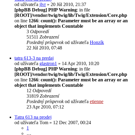
od užívateľa
jlvr
» 20 Júl 2010, 21:37
[phpBB Debug] PHP Warning
: in file
[ROOT]/vendor/twig/twig/lib/Twig/Extension/Core.php
on line
1266
:
count(): Parameter must be an array or an
object that implements Countable
3
Odpovedí
51511
Zobrazení
Posledný príspevok
od užívateľa
Honzík
22 Júl 2010, 07:48
tatra 613-3 na predaj
od užívateľa
glastron1
» 14 Apr 2010, 10:20
[phpBB Debug] PHP Warning
: in file
[ROOT]/vendor/twig/twig/lib/Twig/Extension/Core.php
on line
1266
:
count(): Parameter must be an array or an
object that implements Countable
12
Odpovedí
31819
Zobrazení
Posledný príspevok
od užívateľa
etienne
23 Apr 2010, 07:12
Tatra 613 na prodej
od užívateľa
Tom
» 12 Dec 2007, 00:24
1
…