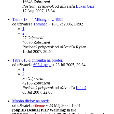
16648
Zobrazení
Posledný príspevok
od užívateľa
Lukas Giza
17 Aug 2007, 15:34
Tatra 613 – 4 Milong, r. v. 1995
od užívateľa
Tominec
» 18 Okt 2006, 14:02
1
2
27
Odpovedí
40576
Zobrazení
Posledný príspevok
od užívateľa
Rýľan
19 Júl 2007, 20:46
Tatra 613-1 chromka na prodej.
od užívateľa
603-1 pepa
» 23 Júl 2005, 20:34
1
2
30
Odpovedí
42186
Zobrazení
Posledný príspevok
od užívateľa
Luboš
03 Júl 2007, 22:08
Mnoho dielov na predaj
od užívateľa
etienne
» 23 Máj 2006, 19:51
[phpBB Debug] PHP Warning
: in file