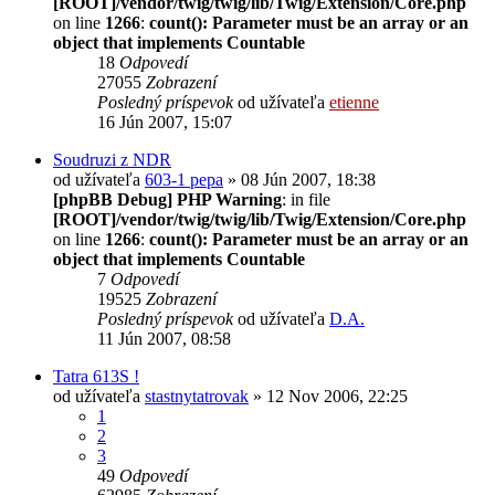
[ROOT]/vendor/twig/twig/lib/Twig/Extension/Core.php
on line
1266
:
count(): Parameter must be an array or an
object that implements Countable
18
Odpovedí
27055
Zobrazení
Posledný príspevok
od užívateľa
etienne
16 Jún 2007, 15:07
Soudruzi z NDR
od užívateľa
603-1 pepa
» 08 Jún 2007, 18:38
[phpBB Debug] PHP Warning
: in file
[ROOT]/vendor/twig/twig/lib/Twig/Extension/Core.php
on line
1266
:
count(): Parameter must be an array or an
object that implements Countable
7
Odpovedí
19525
Zobrazení
Posledný príspevok
od užívateľa
D.A.
11 Jún 2007, 08:58
Tatra 613S !
od užívateľa
stastnytatrovak
» 12 Nov 2006, 22:25
1
2
3
49
Odpovedí