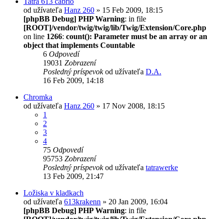
Tatra 613 cabrio
od užívateľa
Hanz 260
» 15 Feb 2009, 18:15
[phpBB Debug] PHP Warning
: in file
[ROOT]/vendor/twig/twig/lib/Twig/Extension/Core.php
on line
1266
:
count(): Parameter must be an array or an
object that implements Countable
6
Odpovedí
19031
Zobrazení
Posledný príspevok
od užívateľa
D.A.
16 Feb 2009, 14:18
Chromka
od užívateľa
Hanz 260
» 17 Nov 2008, 18:15
1
2
3
4
75
Odpovedí
95753
Zobrazení
Posledný príspevok
od užívateľa
tatrawerke
13 Feb 2009, 21:47
Ložiska v kladkach
od užívateľa
613krakenn
» 20 Jan 2009, 16:04
[phpBB Debug] PHP Warning
: in file