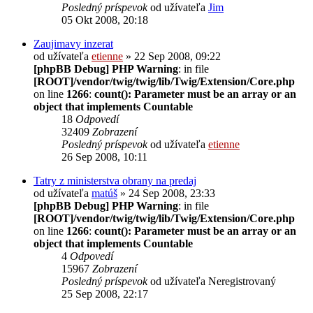
Posledný príspevok
od užívateľa
Jim
05 Okt 2008, 20:18
Zaujimavy inzerat
od užívateľa
etienne
» 22 Sep 2008, 09:22
[phpBB Debug] PHP Warning
: in file
[ROOT]/vendor/twig/twig/lib/Twig/Extension/Core.php
on line
1266
:
count(): Parameter must be an array or an
object that implements Countable
18
Odpovedí
32409
Zobrazení
Posledný príspevok
od užívateľa
etienne
26 Sep 2008, 10:11
Tatry z ministerstva obrany na predaj
od užívateľa
matúš
» 24 Sep 2008, 23:33
[phpBB Debug] PHP Warning
: in file
[ROOT]/vendor/twig/twig/lib/Twig/Extension/Core.php
on line
1266
:
count(): Parameter must be an array or an
object that implements Countable
4
Odpovedí
15967
Zobrazení
Posledný príspevok
od užívateľa
Neregistrovaný
25 Sep 2008, 22:17