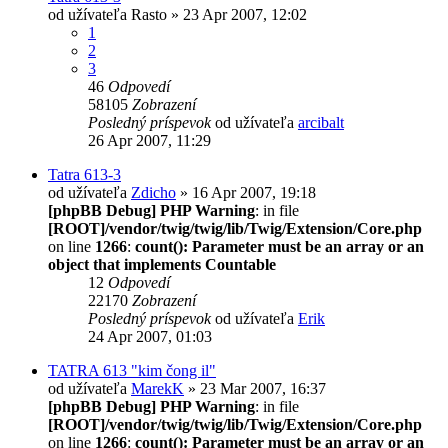
od užívateľa
Rasto
» 23 Apr 2007, 12:02
1
2
3
46
Odpovedí
58105
Zobrazení
Posledný príspevok
od užívateľa
arcibalt
26 Apr 2007, 11:29
Tatra 613-3
od užívateľa
Zdicho
» 16 Apr 2007, 19:18
[phpBB Debug] PHP Warning
: in file
[ROOT]/vendor/twig/twig/lib/Twig/Extension/Core.php
on line
1266
:
count(): Parameter must be an array or an
object that implements Countable
12
Odpovedí
22170
Zobrazení
Posledný príspevok
od užívateľa
Erik
24 Apr 2007, 01:03
TATRA 613 "kim čong il"
od užívateľa
MarekK
» 23 Mar 2007, 16:37
[phpBB Debug] PHP Warning
: in file
[ROOT]/vendor/twig/twig/lib/Twig/Extension/Core.php
on line
1266
:
count(): Parameter must be an array or an