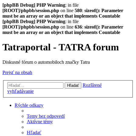
[phpBB Debug] PHP Warning
: in file
[ROOT]/phpbb/session.php
on line
580
:
sizeof(): Parameter
must be an array or an object that implements Countable
[phpBB Debug] PHP Warning
: in file
[ROOT]/phpbb/session.php
on line
636
:
sizeof(): Parameter
must be an array or an object that implements Countable
Tatraportal - TATRA forum
Diskusné fórum o automobiloch značky Tatra
Prejsť na obsah
Rozšírené
Hľadať
vyhľadávanie
Rýchle odkazy
Temy bez odpovedí
Aktívne témy
Hľadať