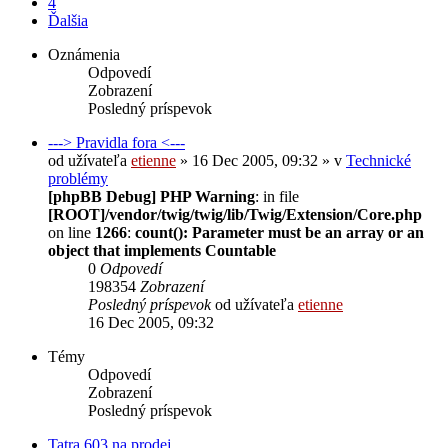
4
Ďalšia
Oznámenia
Odpovedí
Zobrazení
Posledný príspevok
---> Pravidla fora <---
od užívateľa
etienne
» 16 Dec 2005, 09:32 » v
Technické
problémy
[phpBB Debug] PHP Warning
: in file
[ROOT]/vendor/twig/twig/lib/Twig/Extension/Core.php
on line
1266
:
count(): Parameter must be an array or an
object that implements Countable
0
Odpovedí
198354
Zobrazení
Posledný príspevok
od užívateľa
etienne
16 Dec 2005, 09:32
Témy
Odpovedí
Zobrazení
Posledný príspevok
Tatra 603 na prodej