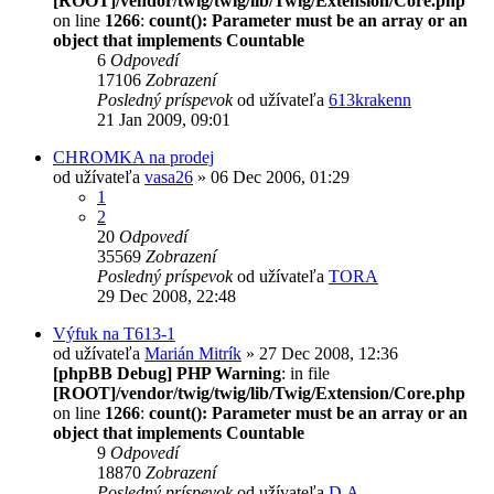
[ROOT]/vendor/twig/twig/lib/Twig/Extension/Core.php
on line
1266
:
count(): Parameter must be an array or an
object that implements Countable
6
Odpovedí
17106
Zobrazení
Posledný príspevok
od užívateľa
613krakenn
21 Jan 2009, 09:01
CHROMKA na prodej
od užívateľa
vasa26
» 06 Dec 2006, 01:29
1
2
20
Odpovedí
35569
Zobrazení
Posledný príspevok
od užívateľa
TORA
29 Dec 2008, 22:48
Výfuk na T613-1
od užívateľa
Marián Mitrík
» 27 Dec 2008, 12:36
[phpBB Debug] PHP Warning
: in file
[ROOT]/vendor/twig/twig/lib/Twig/Extension/Core.php
on line
1266
:
count(): Parameter must be an array or an
object that implements Countable
9
Odpovedí
18870
Zobrazení
Posledný príspevok
od užívateľa
D.A.