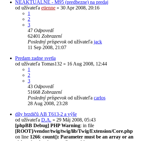
NEAKTUALNE - M95 (predbezne) na predaj
od užívateľa
etienne
» 30 Apr 2008, 20:16
1
2
3
47
Odpovedí
62401
Zobrazení
Posledný príspevok
od užívateľa
jack
11 Sep 2008, 21:07
Predam zadne svetla
od užívateľa
Tomas132
» 16 Aug 2008, 12:44
1
2
3
43
Odpovedí
51668
Zobrazení
Posledný príspevok
od užívateľa
carlos
28 Aug 2008, 23:28
díly brzdičů AB T613-2 a výše
od užívateľa
D.A.
» 29 Máj 2008, 05:43
[phpBB Debug] PHP Warning
: in file
[ROOT]/vendor/twig/twig/lib/Twig/Extension/Core.php
on line
1266
:
count(): Parameter must be an array or an