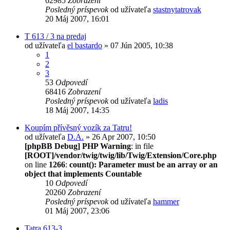
62985
Zobrazení
Posledný príspevok
od užívateľa
stastnytatrovak
20 Máj 2007, 16:01
T 613 / 3 na predaj
od užívateľa
el bastardo
» 07 Jún 2005, 10:38
1
2
3
53
Odpovedí
68416
Zobrazení
Posledný príspevok
od užívateľa
ladis
18 Máj 2007, 14:35
Koupím přívěsný vozík za Tatru!
od užívateľa
D.A.
» 26 Apr 2007, 10:50
[phpBB Debug] PHP Warning
: in file
[ROOT]/vendor/twig/twig/lib/Twig/Extension/Core.php
on line
1266
:
count(): Parameter must be an array or an
object that implements Countable
10
Odpovedí
20260
Zobrazení
Posledný príspevok
od užívateľa
hammer
01 Máj 2007, 23:06
Tatra 613-3