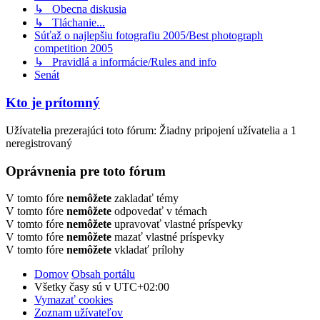
↳ Obecna diskusia
↳ Tláchanie...
Súťaž o najlepšiu fotografiu 2005/Best photograph
competition 2005
↳ Pravidlá a informácie/Rules and info
Senát
Kto je prítomný
Užívatelia prezerajúci toto fórum: Žiadny pripojení užívatelia a 1
neregistrovaný
Oprávnenia pre toto fórum
V tomto fóre
nemôžete
zakladať témy
V tomto fóre
nemôžete
odpovedať v témach
V tomto fóre
nemôžete
upravovať vlastné príspevky
V tomto fóre
nemôžete
mazať vlastné príspevky
V tomto fóre
nemôžete
vkladať prílohy
Domov
Obsah portálu
Všetky časy sú v
UTC+02:00
Vymazať cookies
Zoznam užívateľov