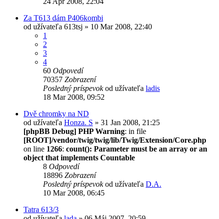
24 Apr 2008, 22:04
Za T613 dám P406kombi
od užívateľa
613tsj
» 10 Mar 2008, 22:40
1
2
3
4
60
Odpovedí
70357
Zobrazení
Posledný príspevok
od užívateľa
ladis
18 Mar 2008, 09:52
Dvě chromky na ND
od užívateľa
Honza. S
» 31 Jan 2008, 21:25
[phpBB Debug] PHP Warning
: in file
[ROOT]/vendor/twig/twig/lib/Twig/Extension/Core.php
on line
1266
:
count(): Parameter must be an array or an
object that implements Countable
8
Odpovedí
18896
Zobrazení
Posledný príspevok
od užívateľa
D.A.
10 Mar 2008, 06:45
Tatra 613/3
od užívateľa
lada
» 06 Máj 2007, 20:59