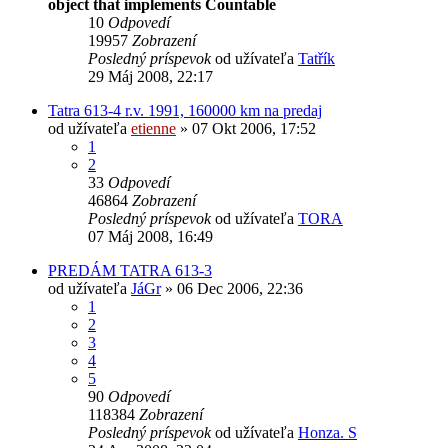
object that implements Countable
10
Odpovedí
19957
Zobrazení
Posledný príspevok
od užívateľa
Tatřík
29 Máj 2008, 22:17
Tatra 613-4 r.v. 1991, 160000 km na predaj
od užívateľa
etienne
» 07 Okt 2006, 17:52
1
2
33
Odpovedí
46864
Zobrazení
Posledný príspevok
od užívateľa
TORA
07 Máj 2008, 16:49
PREDÁM TATRA 613-3
od užívateľa
JáGr
» 06 Dec 2006, 22:36
1
2
3
4
5
90
Odpovedí
118384
Zobrazení
Posledný príspevok
od užívateľa
Honza. S