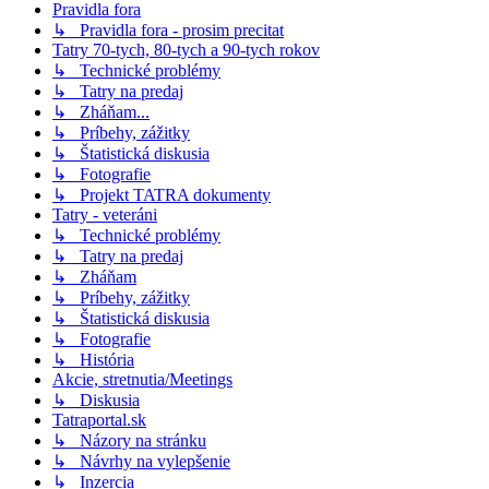
Pravidla fora
↳ Pravidla fora - prosim precitat
Tatry 70-tych, 80-tych a 90-tych rokov
↳ Technické problémy
↳ Tatry na predaj
↳ Zháňam...
↳ Príbehy, zážitky
↳ Štatistická diskusia
↳ Fotografie
↳ Projekt TATRA dokumenty
Tatry - veteráni
↳ Technické problémy
↳ Tatry na predaj
↳ Zháňam
↳ Príbehy, zážitky
↳ Štatistická diskusia
↳ Fotografie
↳ História
Akcie, stretnutia/Meetings
↳ Diskusia
Tatraportal.sk
↳ Názory na stránku
↳ Návrhy na vylepšenie
↳ Inzercia