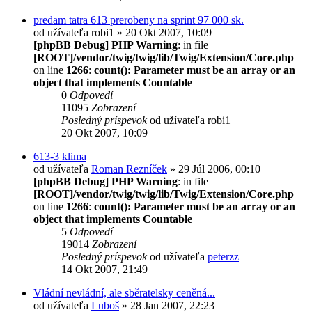
predam tatra 613 prerobeny na sprint 97 000 sk.
od užívateľa
robi1
» 20 Okt 2007, 10:09
[phpBB Debug] PHP Warning
: in file
[ROOT]/vendor/twig/twig/lib/Twig/Extension/Core.php
on line
1266
:
count(): Parameter must be an array or an
object that implements Countable
0
Odpovedí
11095
Zobrazení
Posledný príspevok
od užívateľa
robi1
20 Okt 2007, 10:09
613-3 klima
od užívateľa
Roman Rezníček
» 29 Júl 2006, 00:10
[phpBB Debug] PHP Warning
: in file
[ROOT]/vendor/twig/twig/lib/Twig/Extension/Core.php
on line
1266
:
count(): Parameter must be an array or an
object that implements Countable
5
Odpovedí
19014
Zobrazení
Posledný príspevok
od užívateľa
peterzz
14 Okt 2007, 21:49
Vládní nevládní, ale sběratelsky ceněná...
od užívateľa
Luboš
» 28 Jan 2007, 22:23