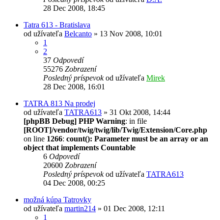
28 Dec 2008, 18:45
Tatra 613 - Bratislava
od užívateľa
Belcanto
» 13 Nov 2008, 10:01
1
2
37
Odpovedí
55276
Zobrazení
Posledný príspevok
od užívateľa
Mirek
28 Dec 2008, 16:01
TATRA 813 Na prodej
od užívateľa
TATRA613
» 31 Okt 2008, 14:44
[phpBB Debug] PHP Warning
: in file
[ROOT]/vendor/twig/twig/lib/Twig/Extension/Core.php
on line
1266
:
count(): Parameter must be an array or an
object that implements Countable
6
Odpovedí
20600
Zobrazení
Posledný príspevok
od užívateľa
TATRA613
04 Dec 2008, 00:25
možná kúpa Tatrovky
od užívateľa
martin214
» 01 Dec 2008, 12:11
1