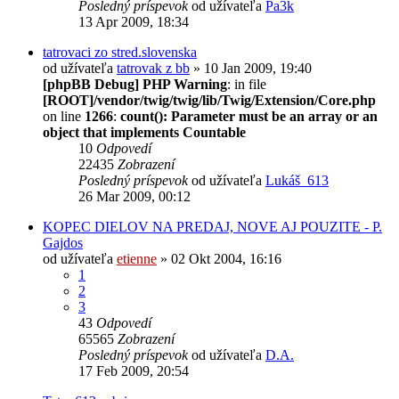
Posledný príspevok
od užívateľa
Pa3k
13 Apr 2009, 18:34
tatrovaci zo stred.slovenska
od užívateľa
tatrovak z bb
» 10 Jan 2009, 19:40
[phpBB Debug] PHP Warning
: in file
[ROOT]/vendor/twig/twig/lib/Twig/Extension/Core.php
on line
1266
:
count(): Parameter must be an array or an
object that implements Countable
10
Odpovedí
22435
Zobrazení
Posledný príspevok
od užívateľa
Lukáš_613
26 Mar 2009, 00:12
KOPEC DIELOV NA PREDAJ, NOVE AJ POUZITE - P.
Gajdos
od užívateľa
etienne
» 02 Okt 2004, 16:16
1
2
3
43
Odpovedí
65565
Zobrazení
Posledný príspevok
od užívateľa
D.A.
17 Feb 2009, 20:54