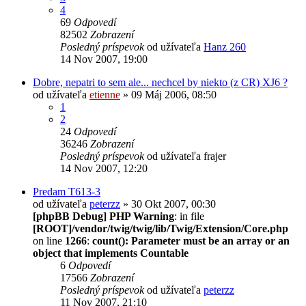
4
69
Odpovedí
82502
Zobrazení
Posledný príspevok
od užívateľa
Hanz 260
14 Nov 2007, 19:00
Dobre, nepatri to sem ale... nechcel by niekto (z CR) XJ6 ?
od užívateľa
etienne
» 09 Máj 2006, 08:50
1
2
24
Odpovedí
36246
Zobrazení
Posledný príspevok
od užívateľa
frajer
14 Nov 2007, 12:20
Predam T613-3
od užívateľa
peterzz
» 30 Okt 2007, 00:30
[phpBB Debug] PHP Warning
: in file
[ROOT]/vendor/twig/twig/lib/Twig/Extension/Core.php
on line
1266
:
count(): Parameter must be an array or an
object that implements Countable
6
Odpovedí
17566
Zobrazení
Posledný príspevok
od užívateľa
peterzz
11 Nov 2007, 21:10