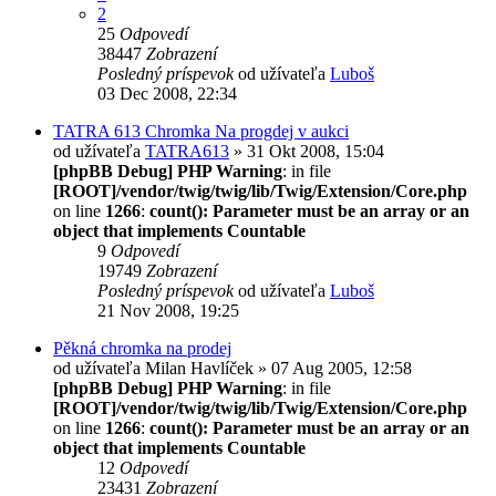
2
25
Odpovedí
38447
Zobrazení
Posledný príspevok
od užívateľa
Luboš
03 Dec 2008, 22:34
TATRA 613 Chromka Na progdej v aukci
od užívateľa
TATRA613
» 31 Okt 2008, 15:04
[phpBB Debug] PHP Warning
: in file
[ROOT]/vendor/twig/twig/lib/Twig/Extension/Core.php
on line
1266
:
count(): Parameter must be an array or an
object that implements Countable
9
Odpovedí
19749
Zobrazení
Posledný príspevok
od užívateľa
Luboš
21 Nov 2008, 19:25
Pěkná chromka na prodej
od užívateľa
Milan Havlíček
» 07 Aug 2005, 12:58
[phpBB Debug] PHP Warning
: in file
[ROOT]/vendor/twig/twig/lib/Twig/Extension/Core.php
on line
1266
:
count(): Parameter must be an array or an
object that implements Countable
12
Odpovedí
23431
Zobrazení