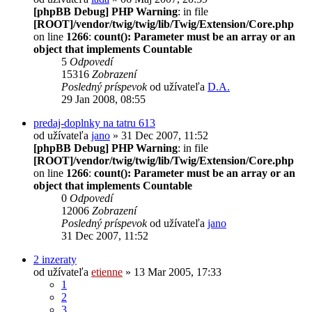
[phpBB Debug] PHP Warning
: in file
[ROOT]/vendor/twig/twig/lib/Twig/Extension/Core.php
on line
1266
:
count(): Parameter must be an array or an
object that implements Countable
5
Odpovedí
15316
Zobrazení
Posledný príspevok
od užívateľa
D.A.
29 Jan 2008, 08:55
predaj-doplnky na tatru 613
od užívateľa
jano
» 31 Dec 2007, 11:52
[phpBB Debug] PHP Warning
: in file
[ROOT]/vendor/twig/twig/lib/Twig/Extension/Core.php
on line
1266
:
count(): Parameter must be an array or an
object that implements Countable
0
Odpovedí
12006
Zobrazení
Posledný príspevok
od užívateľa
jano
31 Dec 2007, 11:52
2 inzeraty
od užívateľa
etienne
» 13 Mar 2005, 17:33
1
2
3