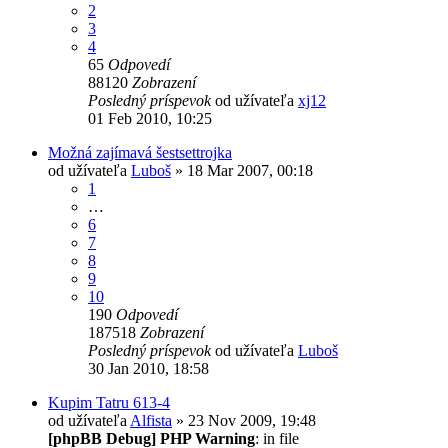
2
3
4
65
Odpovedí
88120
Zobrazení
Posledný príspevok
od užívateľa
xj12
01 Feb 2010, 10:25
Možná zajímavá šestsettrojka
od užívateľa
Luboš
» 18 Mar 2007, 00:18
1
…
6
7
8
9
10
190
Odpovedí
187518
Zobrazení
Posledný príspevok
od užívateľa
Luboš
30 Jan 2010, 18:58
Kupim Tatru 613-4
od užívateľa
Alfista
» 23 Nov 2009, 19:48
[phpBB Debug] PHP Warning
: in file