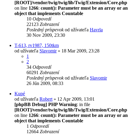
[ROOT]/vendor/twig/twig/lib/Twig/Extension/Core.php
on line
1266
:
count(): Parameter must be an array or an
object that implements Countable
10
Odpovedí
22123
Zobrazení
Posledný príspevok
od užívateľa
Havrla
30 Nov 2009, 23:30
T-613, rv1987, 150tkm
od užívateľa
Slavomir
» 18 Mar 2009, 23:28
1
2
34
Odpovedí
60291
Zobrazení
Posledný príspevok
od užívateľa
Slavomir
26 Jún 2009, 08:33
Kupé
od užívateľa
Robert
» 12 Apr 2009, 13:01
[phpBB Debug] PHP Warning
: in file
[ROOT]/vendor/twig/twig/lib/Twig/Extension/Core.php
on line
1266
:
count(): Parameter must be an array or an
object that implements Countable
1
Odpovedí
12664
Zobrazení