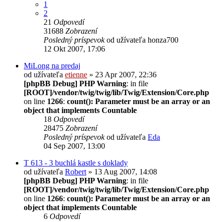
1
2
21
Odpovedí
31688
Zobrazení
Posledný príspevok
od užívateľa
honza700
12 Okt 2007, 17:06
MiLong na predaj
od užívateľa
etienne
» 23 Apr 2007, 22:36
[phpBB Debug] PHP Warning
: in file
[ROOT]/vendor/twig/twig/lib/Twig/Extension/Core.php
on line
1266
:
count(): Parameter must be an array or an
object that implements Countable
18
Odpovedí
28475
Zobrazení
Posledný príspevok
od užívateľa
Eda
04 Sep 2007, 13:00
T 613 - 3 buchlá kastle s doklady
od užívateľa
Robert
» 13 Aug 2007, 14:08
[phpBB Debug] PHP Warning
: in file
[ROOT]/vendor/twig/twig/lib/Twig/Extension/Core.php
on line
1266
:
count(): Parameter must be an array or an
object that implements Countable
6
Odpovedí