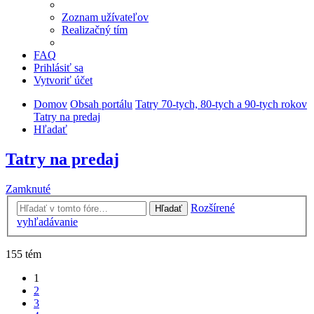
Zoznam užívateľov
Realizačný tím
FAQ
Prihlásiť sa
Vytvoriť účet
Domov
Obsah portálu
Tatry 70-tych, 80-tych a 90-tych rokov
Tatry na predaj
Hľadať
Tatry na predaj
Zamknuté
Rozšírené
Hľadať
vyhľadávanie
155 tém
1
2
3