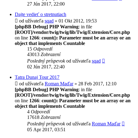
27 Jún 2017, 22:00
Dajte vedieť o stretnutiach
od užívateľa
sqad
» 01 Okt 2012, 19:53
[phpBB Debug] PHP Warning
: in file
[ROOT]/vendor/twig/twig/lib/Twig/Extension/Core.php
on line
1266
:
count(): Parameter must be an array or an
object that implements Countable
15
Odpovedí
43013
Zobrazení
Posledný príspevok
od užívateľa
sqad
02 Jún 2017, 22:40
Tatra Dunaj Tour 2017
od užívateľa
Roman Maďar
» 28 Feb 2017, 12:10
[phpBB Debug] PHP Warning
: in file
[ROOT]/vendor/twig/twig/lib/Twig/Extension/Core.php
on line
1266
:
count(): Parameter must be an array or an
object that implements Countable
4
Odpovedí
17618
Zobrazení
Posledný príspevok
od užívateľa
Roman Maďar
05 Apr 2017, 03:51