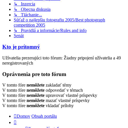
↳ Inzercia
↳ Obecna diskusia
↳ Tláchanie...
Súťaž o najlepšiu fotografiu 2005/Best photograph
competition 2005
↳ Pravidlá a informácie/Rules and info
Senát
Kto je prítomný
Užívatelia prezerajúci toto fórum: Žiadny pripojení užívatelia a 49
neregistrovaných
Oprávnenia pre toto fórum
V tomto fóre
nemôžete
zakladať témy
V tomto fóre
nemôžete
odpovedať v témach
V tomto fóre
nemôžete
upravovať vlastné príspevky
V tomto fóre
nemôžete
mazať vlastné príspevky
V tomto fóre
nemôžete
vkladať prílohy
Domov
Obsah portálu