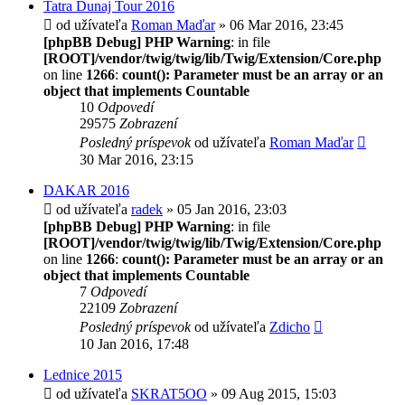
Tatra Dunaj Tour 2016
od užívateľa
Roman Maďar
» 06 Mar 2016, 23:45
[phpBB Debug] PHP Warning
: in file
[ROOT]/vendor/twig/twig/lib/Twig/Extension/Core.php
on line
1266
:
count(): Parameter must be an array or an
object that implements Countable
10
Odpovedí
29575
Zobrazení
Posledný príspevok
od užívateľa
Roman Maďar
30 Mar 2016, 23:15
DAKAR 2016
od užívateľa
radek
» 05 Jan 2016, 23:03
[phpBB Debug] PHP Warning
: in file
[ROOT]/vendor/twig/twig/lib/Twig/Extension/Core.php
on line
1266
:
count(): Parameter must be an array or an
object that implements Countable
7
Odpovedí
22109
Zobrazení
Posledný príspevok
od užívateľa
Zdicho
10 Jan 2016, 17:48
Lednice 2015
od užívateľa
SKRAT5OO
» 09 Aug 2015, 15:03