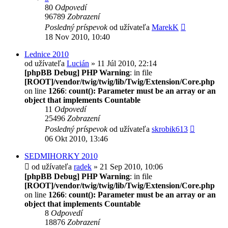
80
Odpovedí
96789
Zobrazení
Posledný príspevok
od užívateľa
MarekK
18 Nov 2010, 10:40
Lednice 2010
od užívateľa
Lucián
» 11 Júl 2010, 22:14
[phpBB Debug] PHP Warning
: in file
[ROOT]/vendor/twig/twig/lib/Twig/Extension/Core.php
on line
1266
:
count(): Parameter must be an array or an
object that implements Countable
11
Odpovedí
25496
Zobrazení
Posledný príspevok
od užívateľa
skrobik613
06 Okt 2010, 13:46
SEDMIHORKY 2010
od užívateľa
radek
» 21 Sep 2010, 10:06
[phpBB Debug] PHP Warning
: in file
[ROOT]/vendor/twig/twig/lib/Twig/Extension/Core.php
on line
1266
:
count(): Parameter must be an array or an
object that implements Countable
8
Odpovedí
18876
Zobrazení