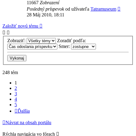
11667
Zobrazení
Posledný príspevok
od užívateľa
Tatramuseum
28 Máj 2010, 18:11
Založiť novú tému
Zobraziť:
Zoradiť podľa:
Smer:
248 tém
1
2
3
4
5
Ďalšia
Návrat na obsah portálu
Rýchla navigácia vo fórach