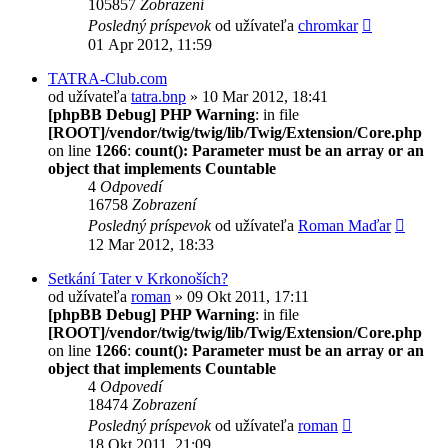
105857
Zobrazení
Posledný príspevok
od užívateľa
chromkar
01 Apr 2012, 11:59
TATRA-Club.com
od užívateľa
tatra.bnp
» 10 Mar 2012, 18:41
[phpBB Debug] PHP Warning
: in file
[ROOT]/vendor/twig/twig/lib/Twig/Extension/Core.php
on line
1266
:
count(): Parameter must be an array or an
object that implements Countable
4
Odpovedí
16758
Zobrazení
Posledný príspevok
od užívateľa
Roman Maďar
12 Mar 2012, 18:33
Setkání Tater v Krkonoších?
od užívateľa
roman
» 09 Okt 2011, 17:11
[phpBB Debug] PHP Warning
: in file
[ROOT]/vendor/twig/twig/lib/Twig/Extension/Core.php
on line
1266
:
count(): Parameter must be an array or an
object that implements Countable
4
Odpovedí
18474
Zobrazení
Posledný príspevok
od užívateľa
roman
18 Okt 2011, 21:09