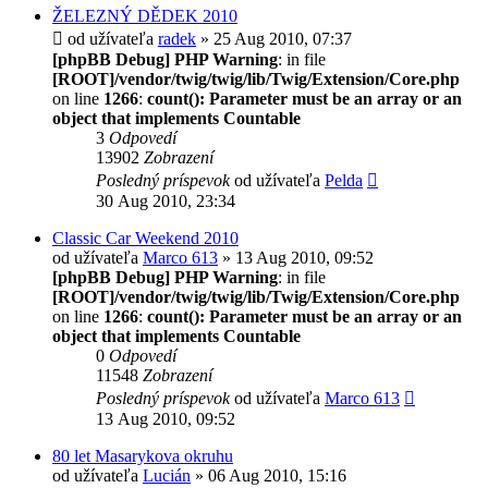
ŽELEZNÝ DĚDEK 2010
od užívateľa
radek
» 25 Aug 2010, 07:37
[phpBB Debug] PHP Warning
: in file
[ROOT]/vendor/twig/twig/lib/Twig/Extension/Core.php
on line
1266
:
count(): Parameter must be an array or an
object that implements Countable
3
Odpovedí
13902
Zobrazení
Posledný príspevok
od užívateľa
Pelda
30 Aug 2010, 23:34
Classic Car Weekend 2010
od užívateľa
Marco 613
» 13 Aug 2010, 09:52
[phpBB Debug] PHP Warning
: in file
[ROOT]/vendor/twig/twig/lib/Twig/Extension/Core.php
on line
1266
:
count(): Parameter must be an array or an
object that implements Countable
0
Odpovedí
11548
Zobrazení
Posledný príspevok
od užívateľa
Marco 613
13 Aug 2010, 09:52
80 let Masarykova okruhu
od užívateľa
Lucián
» 06 Aug 2010, 15:16