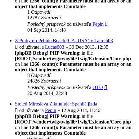
on line
1266
:
count(): Parameter must be an array or an
object that implements Countable
1
Odpovedí
12787
Zobrazení
Posledný príspevok
od užívateľa
Pepin
04 Sep 2014, 14:48
Z Prahy do Pebble Beach (CA, USA) v Tatre 603
od užívateľa
Lucas603
» 30 Dec 2013, 12:35
[phpBB Debug] PHP Warning
: in file
[ROOT]/vendor/twig/twig/lib/Twig/Extension/Core.php
on line
1266
:
count(): Parameter must be an array or an
object that implements Countable
8
Odpovedí
24826
Zobrazení
Posledný príspevok
od užívateľa
OTO
20 Aug 2014, 22:48
Století Miroslava Zikmunda: Spanilá jízda
od užívateľa
Pepin
» 12 Aug 2014, 11:46
[phpBB Debug] PHP Warning
: in file
[ROOT]/vendor/twig/twig/lib/Twig/Extension/Core.php
on line
1266
:
count(): Parameter must be an array or an
object that implements Countable
0
Odpovedí