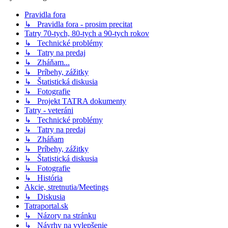
Pravidla fora
↳ Pravidla fora - prosim precitat
Tatry 70-tych, 80-tych a 90-tych rokov
↳ Technické problémy
↳ Tatry na predaj
↳ Zháňam...
↳ Príbehy, zážitky
↳ Štatistická diskusia
↳ Fotografie
↳ Projekt TATRA dokumenty
Tatry - veteráni
↳ Technické problémy
↳ Tatry na predaj
↳ Zháňam
↳ Príbehy, zážitky
↳ Štatistická diskusia
↳ Fotografie
↳ História
Akcie, stretnutia/Meetings
↳ Diskusia
Tatraportal.sk
↳ Názory na stránku
↳ Návrhy na vylepšenie