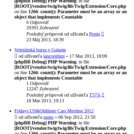
[phpBB Debug] PHP Warning
: in file
[ROOT]/vendor/twig/twig/lib/Twig/Extension/Core.php
on line
1266
:
count(): Parameter must be an array or an
object that implements Countable
6
Odpovedí
20393
Zobrazení
Posledný príspevok
od užívateľa
Pepin
23 Máj 2013, 18:39
Veteránská burza v Galante
od užívateľa
lancorghini
» 17 Mar 2013, 18:09
[phpBB Debug] PHP Warning
: in file
[ROOT]/vendor/twig/twig/lib/Twig/Extension/Core.php
on line
1266
:
count(): Parameter must be an array or an
object that implements Countable
1
Odpovedí
12247
Zobrazení
Posledný príspevok
od užívateľa
T57A
18 Mar 2013, 19:13
Fridays US&Oldtimer Cars Meeting 2012
od užívateľa
sumo
» 06 Sep 2012, 21:50
[phpBB Debug] PHP Warning
: in file
[ROOT]/vendor/twig/twig/lib/Twig/Extension/Core.php
on line
1266
:
count(): Parameter must be an array or an