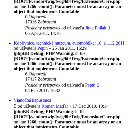
[ROOT]/vendor/twig/twig/lib/Twig/Extension/Core.php
on line
1266
:
count(): Parameter must be an array or an
object that implements Countable
0
Odpovedí
17016
Zobrazení
Posledný príspevok
od užívateľa
Jirka Pollak
06 Apr 2011, 14:16
Kopřivnice, technické muzeum, automobilka: 10. a 11.2.2011
od užívateľa
Pepin
» 25 Jan 2011, 16:29
[phpBB Debug] PHP Warning
: in file
[ROOT]/vendor/twig/twig/lib/Twig/Extension/Core.php
on line
1266
:
count(): Parameter must be an array or an
object that implements Countable
6
Odpovedí
17417
Zobrazení
Posledný príspevok
od užívateľa
Pepin
04 Feb 2011, 10:32
Vianočná kapustnica
od užívateľa
Roman Maďar
» 17 Dec 2010, 10:14
[phpBB Debug] PHP Warning
: in file
[ROOT]/vendor/twig/twig/lib/Twig/Extension/Core.php
on line
1266
:
count(): Parameter must be an array or an
object that implements Countable