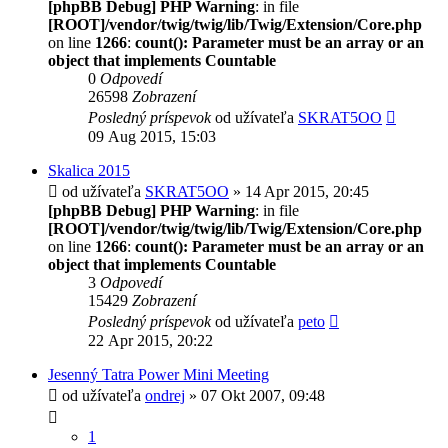
[phpBB Debug] PHP Warning
: in file
[ROOT]/vendor/twig/twig/lib/Twig/Extension/Core.php
on line
1266
:
count(): Parameter must be an array or an
object that implements Countable
0
Odpovedí
26598
Zobrazení
Posledný príspevok
od užívateľa
SKRAT5OO
09 Aug 2015, 15:03
Skalica 2015
od užívateľa
SKRAT5OO
» 14 Apr 2015, 20:45
[phpBB Debug] PHP Warning
: in file
[ROOT]/vendor/twig/twig/lib/Twig/Extension/Core.php
on line
1266
:
count(): Parameter must be an array or an
object that implements Countable
3
Odpovedí
15429
Zobrazení
Posledný príspevok
od užívateľa
peto
22 Apr 2015, 20:22
Jesenný Tatra Power Mini Meeting
od užívateľa
ondrej
» 07 Okt 2007, 09:48
1