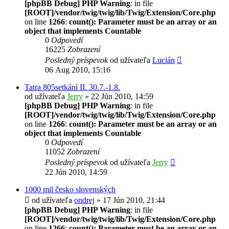
[phpBB Debug] PHP Warning
: in file
[ROOT]/vendor/twig/twig/lib/Twig/Extension/Core.php
on line
1266
:
count(): Parameter must be an array or an
object that implements Countable
0
Odpovedí
16225
Zobrazení
Posledný príspevok
od užívateľa
Lucián
06 Aug 2010, 15:16
Tatra 805setkání II. 30.7.-1.8.
od užívateľa
Jerry
» 22 Jún 2010, 14:59
[phpBB Debug] PHP Warning
: in file
[ROOT]/vendor/twig/twig/lib/Twig/Extension/Core.php
on line
1266
:
count(): Parameter must be an array or an
object that implements Countable
0
Odpovedí
11052
Zobrazení
Posledný príspevok
od užívateľa
Jerry
22 Jún 2010, 14:59
1000 mil česko slovenských
od užívateľa
ondrej
» 17 Jún 2010, 21:44
[phpBB Debug] PHP Warning
: in file
[ROOT]/vendor/twig/twig/lib/Twig/Extension/Core.php
on line
1266
:
count(): Parameter must be an array or an