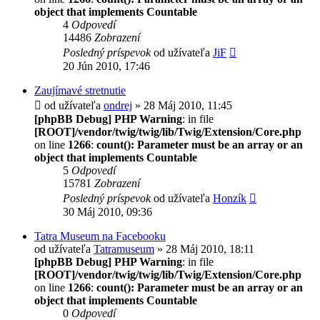
object that implements Countable
4
Odpovedí
14486
Zobrazení
Posledný príspevok
od užívateľa
JiF
20 Jún 2010, 17:46
Zaujímavé stretnutie
od užívateľa
ondrej
» 28 Máj 2010, 11:45
[phpBB Debug] PHP Warning
: in file
[ROOT]/vendor/twig/twig/lib/Twig/Extension/Core.php
on line
1266
:
count(): Parameter must be an array or an
object that implements Countable
5
Odpovedí
15781
Zobrazení
Posledný príspevok
od užívateľa
Honzík
30 Máj 2010, 09:36
Tatra Museum na Facebooku
od užívateľa
Tatramuseum
» 28 Máj 2010, 18:11
[phpBB Debug] PHP Warning
: in file
[ROOT]/vendor/twig/twig/lib/Twig/Extension/Core.php
on line
1266
:
count(): Parameter must be an array or an
object that implements Countable
0
Odpovedí