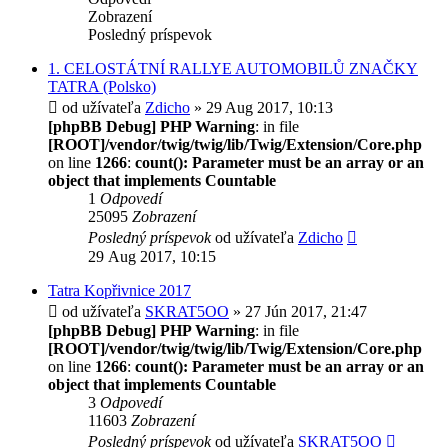
Zobrazení
Posledný príspevok
1. CELOSTÁTNÍ RALLYE AUTOMOBILŮ ZNAČKY
TATRA (Polsko)
od užívateľa
Zdicho
» 29 Aug 2017, 10:13
[phpBB Debug] PHP Warning
: in file
[ROOT]/vendor/twig/twig/lib/Twig/Extension/Core.php
on line
1266
:
count(): Parameter must be an array or an
object that implements Countable
1
Odpovedí
25095
Zobrazení
Posledný príspevok
od užívateľa
Zdicho
29 Aug 2017, 10:15
Tatra Kopřivnice 2017
od užívateľa
SKRAT5OO
» 27 Jún 2017, 21:47
[phpBB Debug] PHP Warning
: in file
[ROOT]/vendor/twig/twig/lib/Twig/Extension/Core.php
on line
1266
:
count(): Parameter must be an array or an
object that implements Countable
3
Odpovedí
11603
Zobrazení
Posledný príspevok
od užívateľa
SKRAT5OO