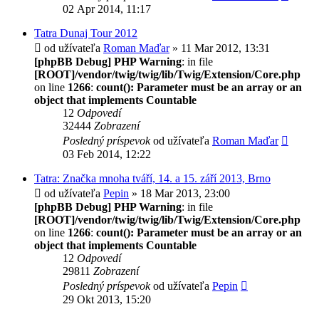
02 Apr 2014, 11:17
Tatra Dunaj Tour 2012
od užívateľa
Roman Maďar
» 11 Mar 2012, 13:31
[phpBB Debug] PHP Warning
: in file
[ROOT]/vendor/twig/twig/lib/Twig/Extension/Core.php
on line
1266
:
count(): Parameter must be an array or an
object that implements Countable
12
Odpovedí
32444
Zobrazení
Posledný príspevok
od užívateľa
Roman Maďar
03 Feb 2014, 12:22
Tatra: Značka mnoha tváří, 14. a 15. září 2013, Brno
od užívateľa
Pepin
» 18 Mar 2013, 23:00
[phpBB Debug] PHP Warning
: in file
[ROOT]/vendor/twig/twig/lib/Twig/Extension/Core.php
on line
1266
:
count(): Parameter must be an array or an
object that implements Countable
12
Odpovedí
29811
Zobrazení
Posledný príspevok
od užívateľa
Pepin
29 Okt 2013, 15:20