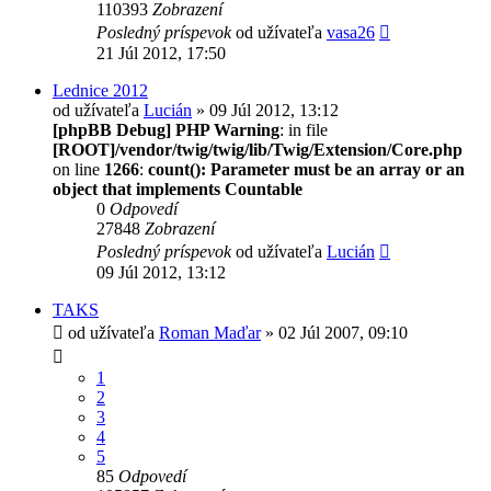
110393
Zobrazení
Posledný príspevok
od užívateľa
vasa26
21 Júl 2012, 17:50
Lednice 2012
od užívateľa
Lucián
» 09 Júl 2012, 13:12
[phpBB Debug] PHP Warning
: in file
[ROOT]/vendor/twig/twig/lib/Twig/Extension/Core.php
on line
1266
:
count(): Parameter must be an array or an
object that implements Countable
0
Odpovedí
27848
Zobrazení
Posledný príspevok
od užívateľa
Lucián
09 Júl 2012, 13:12
TAKS
od užívateľa
Roman Maďar
» 02 Júl 2007, 09:10
1
2
3
4
5
85
Odpovedí