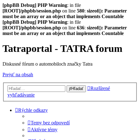
[phpBB Debug] PHP Warning
: in file
[ROOT]/phpbb/session.php
on line
580
:
sizeof(): Parameter
must be an array or an object that implements Countable
[phpBB Debug] PHP Warning
: in file
[ROOT]/phpbb/session.php
on line
636
:
sizeof(): Parameter
must be an array or an object that implements Countable
Tatraportal - TATRA forum
Diskusné fórum o automobiloch značky Tatra
Prejsť na obsah
Rozšírené
Hľadať
vyhľadávanie
Rýchle odkazy
Temy bez odpovedí
Aktívne témy