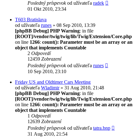
Posledný príspevok
od užívateľa
radek
01 Okt 2010, 23:34
T603 Bratislava
od užívateľa
runes
» 08 Sep 2010, 13:39
[phpBB Debug] PHP Warning
: in file
[ROOT]/vendor/twig/twig/lib/Twig/Extension/Core.php
on line
1266
:
count(): Parameter must be an array or an
object that implements Countable
2
Odpovedí
12459
Zobrazení
Posledný príspevok
od užívateľa
runes
10 Sep 2010, 23:10
Friday US and Oldtimer Cars Meeting
od užívateľa
Wladimir
» 31 Aug 2010, 21:48
[phpBB Debug] PHP Warning
: in file
[ROOT]/vendor/twig/twig/lib/Twig/Extension/Core.php
on line
1266
:
count(): Parameter must be an array or an
object that implements Countable
1
Odpovedí
12639
Zobrazení
Posledný príspevok
od užívateľa
tatra.bnp
31 Aug 2010, 21:54