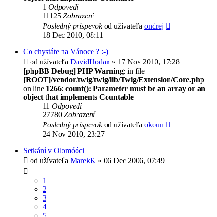
1
Odpovedí
11125
Zobrazení
Posledný príspevok
od užívateľa
ondrej
18 Dec 2010, 08:11
Co chystáte na Vánoce ? :-)
od užívateľa
DavidHodan
» 17 Nov 2010, 17:28
[phpBB Debug] PHP Warning
: in file
[ROOT]/vendor/twig/twig/lib/Twig/Extension/Core.php
on line
1266
:
count(): Parameter must be an array or an
object that implements Countable
11
Odpovedí
27780
Zobrazení
Posledný príspevok
od užívateľa
okoun
24 Nov 2010, 23:27
Setkání v Olomóóci
od užívateľa
MarekK
» 06 Dec 2006, 07:49
1
2
3
4
5