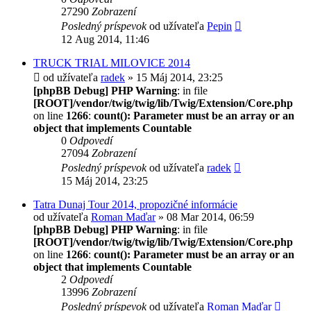
27290
Zobrazení
Posledný príspevok
od užívateľa
Pepin
12 Aug 2014, 11:46
TRUCK TRIAL MILOVICE 2014
od užívateľa
radek
» 15 Máj 2014, 23:25
[phpBB Debug] PHP Warning
: in file
[ROOT]/vendor/twig/twig/lib/Twig/Extension/Core.php
on line
1266
:
count(): Parameter must be an array or an
object that implements Countable
0
Odpovedí
27094
Zobrazení
Posledný príspevok
od užívateľa
radek
15 Máj 2014, 23:25
Tatra Dunaj Tour 2014, propozičné informácie
od užívateľa
Roman Maďar
» 08 Mar 2014, 06:59
[phpBB Debug] PHP Warning
: in file
[ROOT]/vendor/twig/twig/lib/Twig/Extension/Core.php
on line
1266
:
count(): Parameter must be an array or an
object that implements Countable
2
Odpovedí
13996
Zobrazení
Posledný príspevok
od užívateľa
Roman Maďar