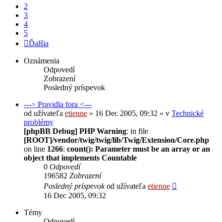
2
3
4
5
Ďalšia
Oznámenia
Odpovedí
Zobrazení
Posledný príspevok
---> Pravidla fora <---
od užívateľa
etienne
» 16 Dec 2005, 09:32 » v
Technické
problémy
[phpBB Debug] PHP Warning
: in file
[ROOT]/vendor/twig/twig/lib/Twig/Extension/Core.php
on line
1266
:
count(): Parameter must be an array or an
object that implements Countable
0
Odpovedí
196582
Zobrazení
Posledný príspevok
od užívateľa
etienne
16 Dec 2005, 09:32
Témy
Odpovedí