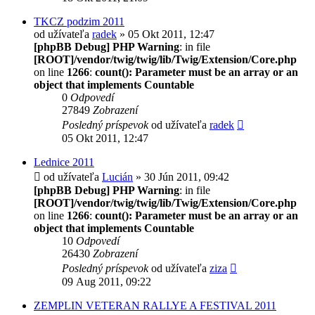
TKCZ podzim 2011
od užívateľa
radek
» 05 Okt 2011, 12:47
[phpBB Debug] PHP Warning
: in file
[ROOT]/vendor/twig/twig/lib/Twig/Extension/Core.php
on line
1266
:
count(): Parameter must be an array or an
object that implements Countable
0
Odpovedí
27849
Zobrazení
Posledný príspevok
od užívateľa
radek
05 Okt 2011, 12:47
Lednice 2011
od užívateľa
Lucián
» 30 Jún 2011, 09:42
[phpBB Debug] PHP Warning
: in file
[ROOT]/vendor/twig/twig/lib/Twig/Extension/Core.php
on line
1266
:
count(): Parameter must be an array or an
object that implements Countable
10
Odpovedí
26430
Zobrazení
Posledný príspevok
od užívateľa
ziza
09 Aug 2011, 09:22
ZEMPLIN VETERAN RALLYE A FESTIVAL 2011