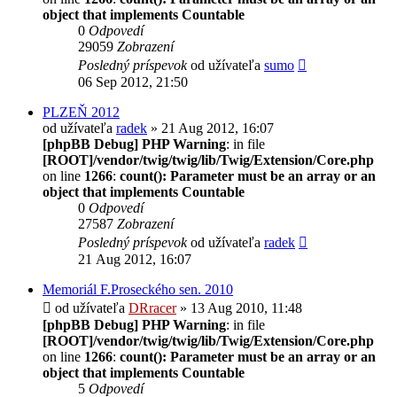
object that implements Countable
0
Odpovedí
29059
Zobrazení
Posledný príspevok
od užívateľa
sumo
06 Sep 2012, 21:50
PLZEŇ 2012
od užívateľa
radek
» 21 Aug 2012, 16:07
[phpBB Debug] PHP Warning
: in file
[ROOT]/vendor/twig/twig/lib/Twig/Extension/Core.php
on line
1266
:
count(): Parameter must be an array or an
object that implements Countable
0
Odpovedí
27587
Zobrazení
Posledný príspevok
od užívateľa
radek
21 Aug 2012, 16:07
Memoriál F.Proseckého sen. 2010
od užívateľa
DRracer
» 13 Aug 2010, 11:48
[phpBB Debug] PHP Warning
: in file
[ROOT]/vendor/twig/twig/lib/Twig/Extension/Core.php
on line
1266
:
count(): Parameter must be an array or an
object that implements Countable
5
Odpovedí