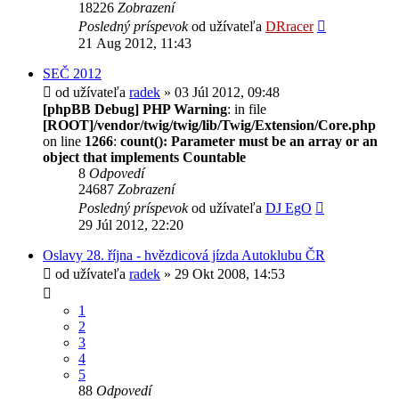
18226
Zobrazení
Posledný príspevok
od užívateľa
DRracer
21 Aug 2012, 11:43
SEČ 2012
od užívateľa
radek
» 03 Júl 2012, 09:48
[phpBB Debug] PHP Warning
: in file
[ROOT]/vendor/twig/twig/lib/Twig/Extension/Core.php
on line
1266
:
count(): Parameter must be an array or an
object that implements Countable
8
Odpovedí
24687
Zobrazení
Posledný príspevok
od užívateľa
DJ EgO
29 Júl 2012, 22:20
Oslavy 28. října - hvězdicová jízda Autoklubu ČR
od užívateľa
radek
» 29 Okt 2008, 14:53
1
2
3
4
5
88
Odpovedí