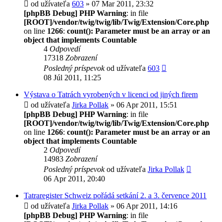
od užívateľa
603
» 07 Mar 2011, 23:32
[phpBB Debug] PHP Warning
: in file
[ROOT]/vendor/twig/twig/lib/Twig/Extension/Core.php
on line
1266
:
count(): Parameter must be an array or an
object that implements Countable
4
Odpovedí
17318
Zobrazení
Posledný príspevok
od užívateľa
603
08 Júl 2011, 11:25
Výstava o Tatrách vyrobených v licenci od jiných firem
od užívateľa
Jirka Pollak
» 06 Apr 2011, 15:51
[phpBB Debug] PHP Warning
: in file
[ROOT]/vendor/twig/twig/lib/Twig/Extension/Core.php
on line
1266
:
count(): Parameter must be an array or an
object that implements Countable
2
Odpovedí
14983
Zobrazení
Posledný príspevok
od užívateľa
Jirka Pollak
06 Apr 2011, 20:40
Tatraregister Schweiz pořádá setkání 2. a 3. července 2011
od užívateľa
Jirka Pollak
» 06 Apr 2011, 14:16
[phpBB Debug] PHP Warning
: in file