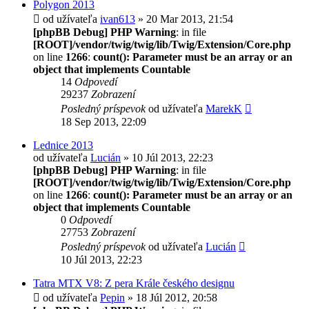
Polygon 2013
od užívateľa
ivan613
» 20 Mar 2013, 21:54
[phpBB Debug] PHP Warning
: in file
[ROOT]/vendor/twig/twig/lib/Twig/Extension/Core.php
on line
1266
:
count(): Parameter must be an array or an
object that implements Countable
14
Odpovedí
29237
Zobrazení
Posledný príspevok
od užívateľa
MarekK
18 Sep 2013, 22:09
Lednice 2013
od užívateľa
Lucián
» 10 Júl 2013, 22:23
[phpBB Debug] PHP Warning
: in file
[ROOT]/vendor/twig/twig/lib/Twig/Extension/Core.php
on line
1266
:
count(): Parameter must be an array or an
object that implements Countable
0
Odpovedí
27753
Zobrazení
Posledný príspevok
od užívateľa
Lucián
10 Júl 2013, 22:23
Tatra MTX V8: Z pera Krále českého designu
od užívateľa
Pepin
» 18 Júl 2012, 20:58