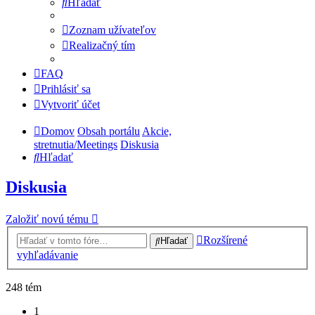
Hľadať
Zoznam užívateľov
Realizačný tím
FAQ
Prihlásiť sa
Vytvoriť účet
Domov
Obsah portálu
Akcie,
stretnutia/Meetings
Diskusia
Hľadať
Diskusia
Založiť novú tému
Rozšírené
Hľadať
vyhľadávanie
248 tém
1