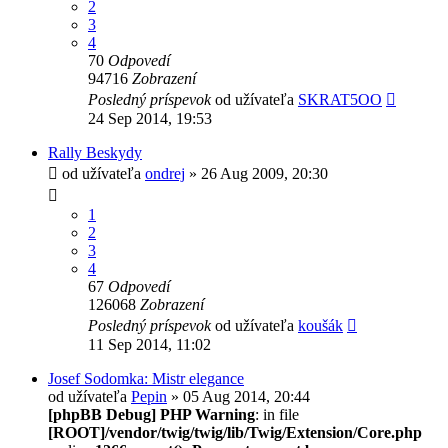
2
3
4
70
Odpovedí
94716
Zobrazení
Posledný príspevok
od užívateľa
SKRAT5OO
24 Sep 2014, 19:53
Rally Beskydy
od užívateľa
ondrej
» 26 Aug 2009, 20:30
1
2
3
4
67
Odpovedí
126068
Zobrazení
Posledný príspevok
od užívateľa
koušák
11 Sep 2014, 11:02
Josef Sodomka: Mistr elegance
od užívateľa
Pepin
» 05 Aug 2014, 20:44
[phpBB Debug] PHP Warning
: in file
[ROOT]/vendor/twig/twig/lib/Twig/Extension/Core.php