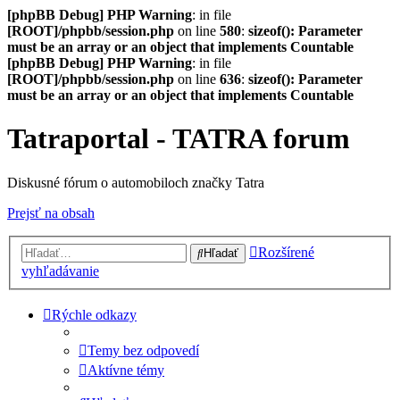
[phpBB Debug] PHP Warning
: in file
[ROOT]/phpbb/session.php
on line
580
:
sizeof(): Parameter
must be an array or an object that implements Countable
[phpBB Debug] PHP Warning
: in file
[ROOT]/phpbb/session.php
on line
636
:
sizeof(): Parameter
must be an array or an object that implements Countable
Tatraportal - TATRA forum
Diskusné fórum o automobiloch značky Tatra
Prejsť na obsah
Rozšírené
Hľadať
vyhľadávanie
Rýchle odkazy
Temy bez odpovedí
Aktívne témy