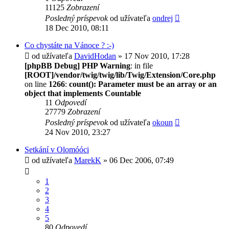
11125
Zobrazení
Posledný príspevok
od užívateľa
ondrej
18 Dec 2010, 08:11
Co chystáte na Vánoce ? :-)
od užívateľa
DavidHodan
» 17 Nov 2010, 17:28
[phpBB Debug] PHP Warning
: in file
[ROOT]/vendor/twig/twig/lib/Twig/Extension/Core.php
on line
1266
:
count(): Parameter must be an array or an
object that implements Countable
11
Odpovedí
27779
Zobrazení
Posledný príspevok
od užívateľa
okoun
24 Nov 2010, 23:27
Setkání v Olomóóci
od užívateľa
MarekK
» 06 Dec 2006, 07:49
1
2
3
4
5
80
Odpovedí