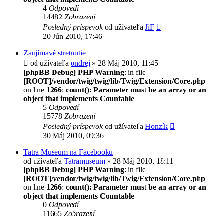
4
Odpovedí
14482
Zobrazení
Posledný príspevok
od užívateľa
JiF
20 Jún 2010, 17:46
Zaujímavé stretnutie
od užívateľa
ondrej
» 28 Máj 2010, 11:45
[phpBB Debug] PHP Warning
: in file
[ROOT]/vendor/twig/twig/lib/Twig/Extension/Core.php
on line
1266
:
count(): Parameter must be an array or an
object that implements Countable
5
Odpovedí
15778
Zobrazení
Posledný príspevok
od užívateľa
Honzík
30 Máj 2010, 09:36
Tatra Museum na Facebooku
od užívateľa
Tatramuseum
» 28 Máj 2010, 18:11
[phpBB Debug] PHP Warning
: in file
[ROOT]/vendor/twig/twig/lib/Twig/Extension/Core.php
on line
1266
:
count(): Parameter must be an array or an
object that implements Countable
0
Odpovedí
11665
Zobrazení