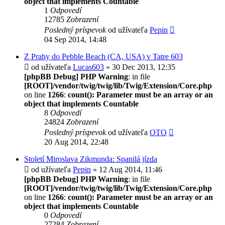
object that implements Countable
1
Odpovedí
12785
Zobrazení
Posledný príspevok
od užívateľa
Pepin
04 Sep 2014, 14:48
Z Prahy do Pebble Beach (CA, USA) v Tatre 603
od užívateľa
Lucas603
» 30 Dec 2013, 12:35
[phpBB Debug] PHP Warning
: in file
[ROOT]/vendor/twig/twig/lib/Twig/Extension/Core.php
on line
1266
:
count(): Parameter must be an array or an
object that implements Countable
8
Odpovedí
24824
Zobrazení
Posledný príspevok
od užívateľa
OTO
20 Aug 2014, 22:48
Století Miroslava Zikmunda: Spanilá jízda
od užívateľa
Pepin
» 12 Aug 2014, 11:46
[phpBB Debug] PHP Warning
: in file
[ROOT]/vendor/twig/twig/lib/Twig/Extension/Core.php
on line
1266
:
count(): Parameter must be an array or an
object that implements Countable
0
Odpovedí
27284
Zobrazení