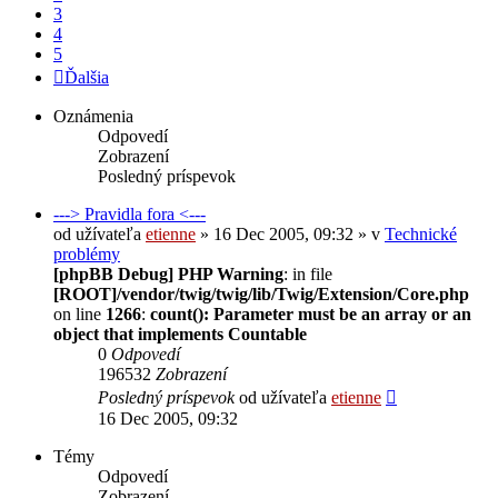
3
4
5
Ďalšia
Oznámenia
Odpovedí
Zobrazení
Posledný príspevok
---> Pravidla fora <---
od užívateľa
etienne
» 16 Dec 2005, 09:32 » v
Technické
problémy
[phpBB Debug] PHP Warning
: in file
[ROOT]/vendor/twig/twig/lib/Twig/Extension/Core.php
on line
1266
:
count(): Parameter must be an array or an
object that implements Countable
0
Odpovedí
196532
Zobrazení
Posledný príspevok
od užívateľa
etienne
16 Dec 2005, 09:32
Témy
Odpovedí
Zobrazení