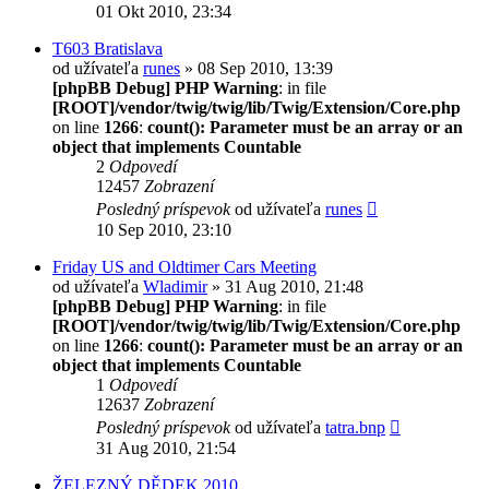
01 Okt 2010, 23:34
T603 Bratislava
od užívateľa
runes
» 08 Sep 2010, 13:39
[phpBB Debug] PHP Warning
: in file
[ROOT]/vendor/twig/twig/lib/Twig/Extension/Core.php
on line
1266
:
count(): Parameter must be an array or an
object that implements Countable
2
Odpovedí
12457
Zobrazení
Posledný príspevok
od užívateľa
runes
10 Sep 2010, 23:10
Friday US and Oldtimer Cars Meeting
od užívateľa
Wladimir
» 31 Aug 2010, 21:48
[phpBB Debug] PHP Warning
: in file
[ROOT]/vendor/twig/twig/lib/Twig/Extension/Core.php
on line
1266
:
count(): Parameter must be an array or an
object that implements Countable
1
Odpovedí
12637
Zobrazení
Posledný príspevok
od užívateľa
tatra.bnp
31 Aug 2010, 21:54
ŽELEZNÝ DĚDEK 2010