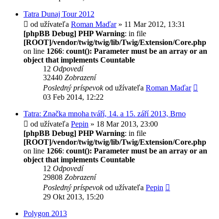
Tatra Dunaj Tour 2012
od užívateľa
Roman Maďar
» 11 Mar 2012, 13:31
[phpBB Debug] PHP Warning
: in file
[ROOT]/vendor/twig/twig/lib/Twig/Extension/Core.php
on line
1266
:
count(): Parameter must be an array or an
object that implements Countable
12
Odpovedí
32440
Zobrazení
Posledný príspevok
od užívateľa
Roman Maďar
03 Feb 2014, 12:22
Tatra: Značka mnoha tváří, 14. a 15. září 2013, Brno
od užívateľa
Pepin
» 18 Mar 2013, 23:00
[phpBB Debug] PHP Warning
: in file
[ROOT]/vendor/twig/twig/lib/Twig/Extension/Core.php
on line
1266
:
count(): Parameter must be an array or an
object that implements Countable
12
Odpovedí
29808
Zobrazení
Posledný príspevok
od užívateľa
Pepin
29 Okt 2013, 15:20
Polygon 2013