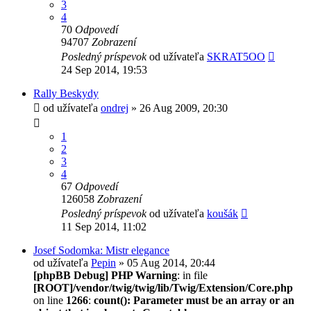
3
4
70
Odpovedí
94707
Zobrazení
Posledný príspevok
od užívateľa
SKRAT5OO
24 Sep 2014, 19:53
Rally Beskydy
od užívateľa
ondrej
» 26 Aug 2009, 20:30
1
2
3
4
67
Odpovedí
126058
Zobrazení
Posledný príspevok
od užívateľa
koušák
11 Sep 2014, 11:02
Josef Sodomka: Mistr elegance
od užívateľa
Pepin
» 05 Aug 2014, 20:44
[phpBB Debug] PHP Warning
: in file
[ROOT]/vendor/twig/twig/lib/Twig/Extension/Core.php
on line
1266
:
count(): Parameter must be an array or an