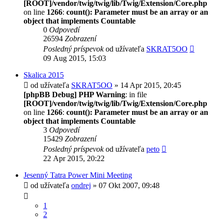
[ROOT]/vendor/twig/twig/lib/Twig/Extension/Core.php
on line
1266
:
count(): Parameter must be an array or an
object that implements Countable
0
Odpovedí
26594
Zobrazení
Posledný príspevok
od užívateľa
SKRAT5OO
09 Aug 2015, 15:03
Skalica 2015
od užívateľa
SKRAT5OO
» 14 Apr 2015, 20:45
[phpBB Debug] PHP Warning
: in file
[ROOT]/vendor/twig/twig/lib/Twig/Extension/Core.php
on line
1266
:
count(): Parameter must be an array or an
object that implements Countable
3
Odpovedí
15429
Zobrazení
Posledný príspevok
od užívateľa
peto
22 Apr 2015, 20:22
Jesenný Tatra Power Mini Meeting
od užívateľa
ondrej
» 07 Okt 2007, 09:48
1
2