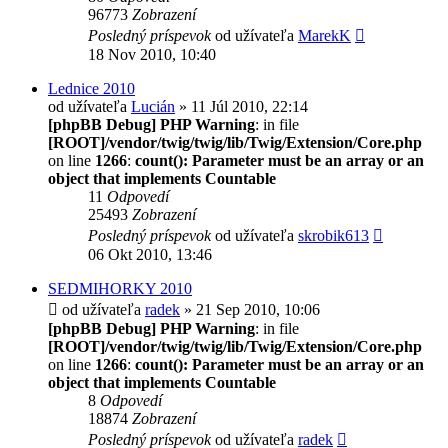
96773
Zobrazení
Posledný príspevok
od užívateľa
MarekK
18 Nov 2010, 10:40
Lednice 2010
od užívateľa
Lucián
» 11 Júl 2010, 22:14
[phpBB Debug] PHP Warning
: in file
[ROOT]/vendor/twig/twig/lib/Twig/Extension/Core.php
on line
1266
:
count(): Parameter must be an array or an
object that implements Countable
11
Odpovedí
25493
Zobrazení
Posledný príspevok
od užívateľa
skrobik613
06 Okt 2010, 13:46
SEDMIHORKY 2010
od užívateľa
radek
» 21 Sep 2010, 10:06
[phpBB Debug] PHP Warning
: in file
[ROOT]/vendor/twig/twig/lib/Twig/Extension/Core.php
on line
1266
:
count(): Parameter must be an array or an
object that implements Countable
8
Odpovedí
18874
Zobrazení
Posledný príspevok
od užívateľa
radek