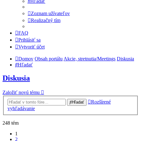
Hľadať
Zoznam užívateľov
Realizačný tím
FAQ
Prihlásiť sa
Vytvoriť účet
Domov
Obsah portálu
Akcie, stretnutia/Meetings
Diskusia
Hľadať
Diskusia
Založiť novú tému
Rozšírené
Hľadať
vyhľadávanie
248 tém
1
2