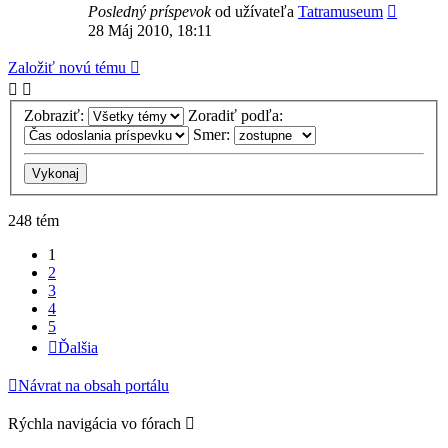
Posledný príspevok
od užívateľa
Tatramuseum
28 Máj 2010, 18:11
Založiť novú tému
Zobraziť:
Zoradiť podľa:
Smer:
248 tém
1
2
3
4
5
Ďalšia
Návrat na obsah portálu
Rýchla navigácia vo fórach