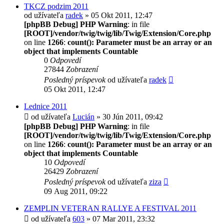
TKCZ podzim 2011
od užívateľa
radek
» 05 Okt 2011, 12:47
[phpBB Debug] PHP Warning
: in file
[ROOT]/vendor/twig/twig/lib/Twig/Extension/Core.php
on line
1266
:
count(): Parameter must be an array or an
object that implements Countable
0
Odpovedí
27844
Zobrazení
Posledný príspevok
od užívateľa
radek
05 Okt 2011, 12:47
Lednice 2011
od užívateľa
Lucián
» 30 Jún 2011, 09:42
[phpBB Debug] PHP Warning
: in file
[ROOT]/vendor/twig/twig/lib/Twig/Extension/Core.php
on line
1266
:
count(): Parameter must be an array or an
object that implements Countable
10
Odpovedí
26429
Zobrazení
Posledný príspevok
od užívateľa
ziza
09 Aug 2011, 09:22
ZEMPLIN VETERAN RALLYE A FESTIVAL 2011
od užívateľa
603
» 07 Mar 2011, 23:32