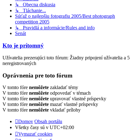
↳ Obecna diskusia
↳ Tláchanie...
Súťaž o najlepšiu fotografiu 2005/Best photograph
competition 2005
↳ Pravidlá a informácie/Rules and info
Senát
Kto je prítomný
Užívatelia prezerajúci toto fórum: Žiadny pripojení užívatelia a 5
neregistrovaných
Oprávnenia pre toto fórum
V tomto fóre
nemôžete
zakladať témy
V tomto fóre
nemôžete
odpovedať v témach
V tomto fóre
nemôžete
upravovať vlastné príspevky
V tomto fóre
nemôžete
mazať vlastné príspevky
V tomto fóre
nemôžete
vkladať prílohy
Domov
Obsah portálu
Všetky časy sú v
UTC+02:00
Vymazať cookies