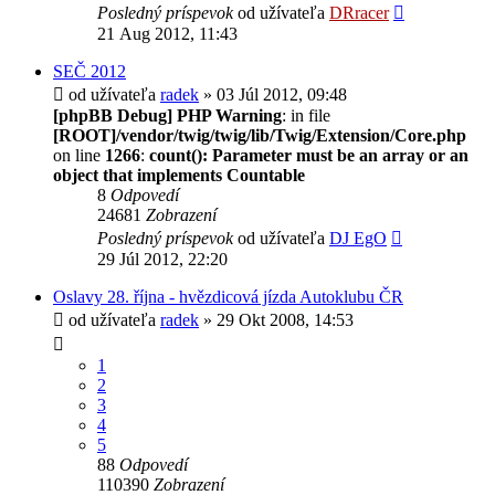
Posledný príspevok
od užívateľa
DRracer
21 Aug 2012, 11:43
SEČ 2012
od užívateľa
radek
» 03 Júl 2012, 09:48
[phpBB Debug] PHP Warning
: in file
[ROOT]/vendor/twig/twig/lib/Twig/Extension/Core.php
on line
1266
:
count(): Parameter must be an array or an
object that implements Countable
8
Odpovedí
24681
Zobrazení
Posledný príspevok
od užívateľa
DJ EgO
29 Júl 2012, 22:20
Oslavy 28. října - hvězdicová jízda Autoklubu ČR
od užívateľa
radek
» 29 Okt 2008, 14:53
1
2
3
4
5
88
Odpovedí
110390
Zobrazení