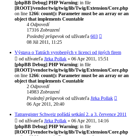
[phpBB Debug] PHP Warning
: in file
[ROOT]/vendor/twig/twig/lib/Twig/Extension/Core.php
on line
1266
:
count(): Parameter must be an array or an
object that implements Countable
4
Odpovedí
17316
Zobrazení
Posledný príspevok
od užívateľa
603
08 Júl 2011, 11:25
Výstava o Tatrách vyrobených v licenci od jiných firem
od užívateľa
Jirka Pollak
» 06 Apr 2011, 15:51
[phpBB Debug] PHP Warning
: in file
[ROOT]/vendor/twig/twig/lib/Twig/Extension/Core.php
on line
1266
:
count(): Parameter must be an array or an
object that implements Countable
2
Odpovedí
14983
Zobrazení
Posledný príspevok
od užívateľa
Jirka Pollak
06 Apr 2011, 20:40
Tatraregister Schweiz pořádá setkání 2. a 3. července 2011
od užívateľa
Jirka Pollak
» 06 Apr 2011, 14:16
[phpBB Debug] PHP Warning
: in file
[ROOT]/vendor/twig/twig/lib/Twig/Extension/Core.php