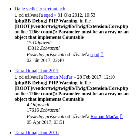
Dajte vedieť o stretnutiach
od užívateľa
sqad
» 01 Okt 2012, 19:53
[phpBB Debug] PHP Warning
: in file
[ROOT]/vendor/twig/twig/lib/Twig/Extension/Core.php
on line
1266
:
count(): Parameter must be an array or an
object that implements Countable
15
Odpovedí
43012
Zobrazení
Posledný príspevok
od užívateľa
sqad
02 Jún 2017, 22:40
Tatra Dunaj Tour 2017
od užívateľa
Roman Maďar
» 28 Feb 2017, 12:10
[phpBB Debug] PHP Warning
: in file
[ROOT]/vendor/twig/twig/lib/Twig/Extension/Core.php
on line
1266
:
count(): Parameter must be an array or an
object that implements Countable
4
Odpovedí
17616
Zobrazení
Posledný príspevok
od užívateľa
Roman Maďar
05 Apr 2017, 03:51
Tatra Dunaj Tour 2016