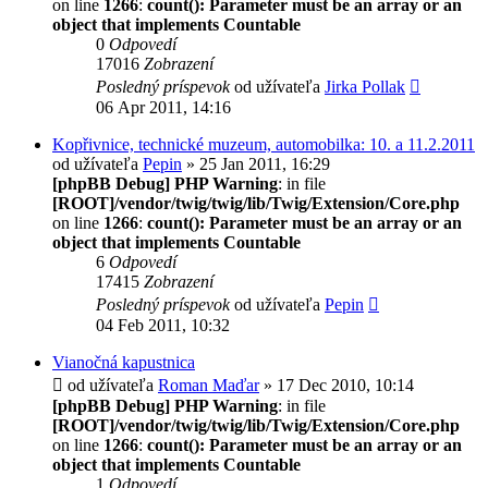
on line
1266
:
count(): Parameter must be an array or an
object that implements Countable
0
Odpovedí
17016
Zobrazení
Posledný príspevok
od užívateľa
Jirka Pollak
06 Apr 2011, 14:16
Kopřivnice, technické muzeum, automobilka: 10. a 11.2.2011
od užívateľa
Pepin
» 25 Jan 2011, 16:29
[phpBB Debug] PHP Warning
: in file
[ROOT]/vendor/twig/twig/lib/Twig/Extension/Core.php
on line
1266
:
count(): Parameter must be an array or an
object that implements Countable
6
Odpovedí
17415
Zobrazení
Posledný príspevok
od užívateľa
Pepin
04 Feb 2011, 10:32
Vianočná kapustnica
od užívateľa
Roman Maďar
» 17 Dec 2010, 10:14
[phpBB Debug] PHP Warning
: in file
[ROOT]/vendor/twig/twig/lib/Twig/Extension/Core.php
on line
1266
:
count(): Parameter must be an array or an
object that implements Countable
1
Odpovedí