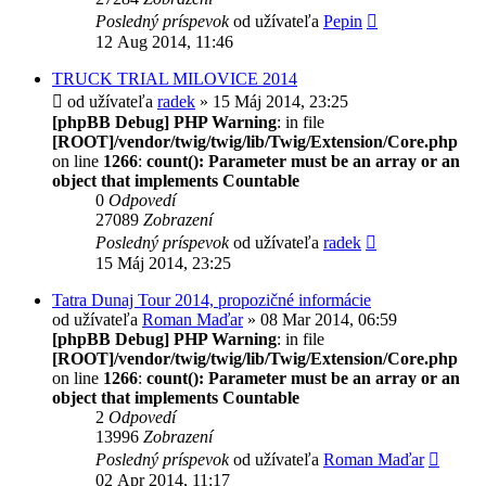
Posledný príspevok
od užívateľa
Pepin
12 Aug 2014, 11:46
TRUCK TRIAL MILOVICE 2014
od užívateľa
radek
» 15 Máj 2014, 23:25
[phpBB Debug] PHP Warning
: in file
[ROOT]/vendor/twig/twig/lib/Twig/Extension/Core.php
on line
1266
:
count(): Parameter must be an array or an
object that implements Countable
0
Odpovedí
27089
Zobrazení
Posledný príspevok
od užívateľa
radek
15 Máj 2014, 23:25
Tatra Dunaj Tour 2014, propozičné informácie
od užívateľa
Roman Maďar
» 08 Mar 2014, 06:59
[phpBB Debug] PHP Warning
: in file
[ROOT]/vendor/twig/twig/lib/Twig/Extension/Core.php
on line
1266
:
count(): Parameter must be an array or an
object that implements Countable
2
Odpovedí
13996
Zobrazení
Posledný príspevok
od užívateľa
Roman Maďar
02 Apr 2014, 11:17