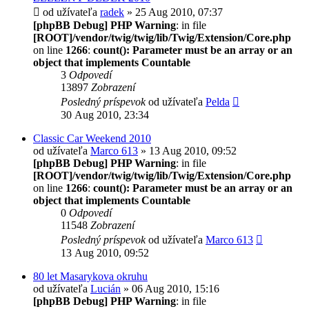
od užívateľa
radek
» 25 Aug 2010, 07:37
[phpBB Debug] PHP Warning
: in file
[ROOT]/vendor/twig/twig/lib/Twig/Extension/Core.php
on line
1266
:
count(): Parameter must be an array or an
object that implements Countable
3
Odpovedí
13897
Zobrazení
Posledný príspevok
od užívateľa
Pelda
30 Aug 2010, 23:34
Classic Car Weekend 2010
od užívateľa
Marco 613
» 13 Aug 2010, 09:52
[phpBB Debug] PHP Warning
: in file
[ROOT]/vendor/twig/twig/lib/Twig/Extension/Core.php
on line
1266
:
count(): Parameter must be an array or an
object that implements Countable
0
Odpovedí
11548
Zobrazení
Posledný príspevok
od užívateľa
Marco 613
13 Aug 2010, 09:52
80 let Masarykova okruhu
od užívateľa
Lucián
» 06 Aug 2010, 15:16
[phpBB Debug] PHP Warning
: in file