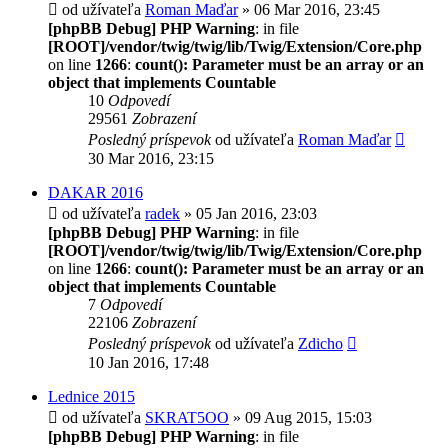
od užívateľa
Roman Maďar
» 06 Mar 2016, 23:45
[phpBB Debug] PHP Warning
: in file
[ROOT]/vendor/twig/twig/lib/Twig/Extension/Core.php
on line
1266
:
count(): Parameter must be an array or an
object that implements Countable
10
Odpovedí
29561
Zobrazení
Posledný príspevok
od užívateľa
Roman Maďar
30 Mar 2016, 23:15
DAKAR 2016
od užívateľa
radek
» 05 Jan 2016, 23:03
[phpBB Debug] PHP Warning
: in file
[ROOT]/vendor/twig/twig/lib/Twig/Extension/Core.php
on line
1266
:
count(): Parameter must be an array or an
object that implements Countable
7
Odpovedí
22106
Zobrazení
Posledný príspevok
od užívateľa
Zdicho
10 Jan 2016, 17:48
Lednice 2015
od užívateľa
SKRAT5OO
» 09 Aug 2015, 15:03
[phpBB Debug] PHP Warning
: in file