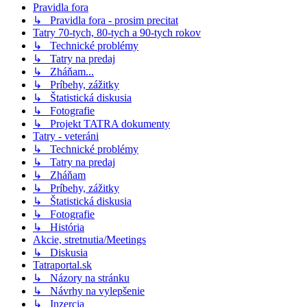
Pravidla fora
↳ Pravidla fora - prosim precitat
Tatry 70-tych, 80-tych a 90-tych rokov
↳ Technické problémy
↳ Tatry na predaj
↳ Zháňam...
↳ Príbehy, zážitky
↳ Štatistická diskusia
↳ Fotografie
↳ Projekt TATRA dokumenty
Tatry - veteráni
↳ Technické problémy
↳ Tatry na predaj
↳ Zháňam
↳ Príbehy, zážitky
↳ Štatistická diskusia
↳ Fotografie
↳ História
Akcie, stretnutia/Meetings
↳ Diskusia
Tatraportal.sk
↳ Názory na stránku
↳ Návrhy na vylepšenie
↳ Inzercia