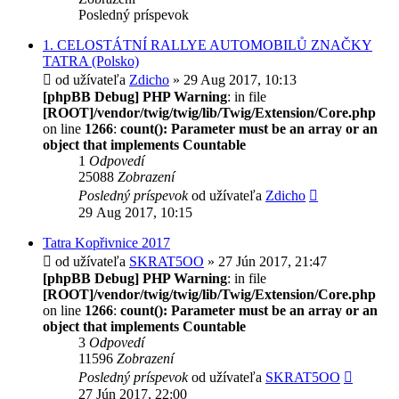
Posledný príspevok
1. CELOSTÁTNÍ RALLYE AUTOMOBILŮ ZNAČKY
TATRA (Polsko)
od užívateľa
Zdicho
» 29 Aug 2017, 10:13
[phpBB Debug] PHP Warning
: in file
[ROOT]/vendor/twig/twig/lib/Twig/Extension/Core.php
on line
1266
:
count(): Parameter must be an array or an
object that implements Countable
1
Odpovedí
25088
Zobrazení
Posledný príspevok
od užívateľa
Zdicho
29 Aug 2017, 10:15
Tatra Kopřivnice 2017
od užívateľa
SKRAT5OO
» 27 Jún 2017, 21:47
[phpBB Debug] PHP Warning
: in file
[ROOT]/vendor/twig/twig/lib/Twig/Extension/Core.php
on line
1266
:
count(): Parameter must be an array or an
object that implements Countable
3
Odpovedí
11596
Zobrazení
Posledný príspevok
od užívateľa
SKRAT5OO
27 Jún 2017, 22:00