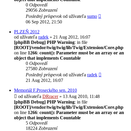
0
Odpovedí
29056
Zobrazení
Posledný príspevok
od užívateľa
sumo
06 Sep 2012, 21:50
PLZEŇ 2012
od užívateľa
radek
» 21 Aug 2012, 16:07
[phpBB Debug] PHP Warning
: in file
[ROOT]/vendor/twig/twig/lib/Twig/Extension/Core.php
on line
1266
:
count(): Parameter must be an array or an
object that implements Countable
0
Odpovedí
27580
Zobrazení
Posledný príspevok
od užívateľa
radek
21 Aug 2012, 16:07
Memoriál F.Proseckého sen. 2010
od užívateľa
DRracer
» 13 Aug 2010, 11:48
[phpBB Debug] PHP Warning
: in file
[ROOT]/vendor/twig/twig/lib/Twig/Extension/Core.php
on line
1266
:
count(): Parameter must be an array or an
object that implements Countable
5
Odpovedí
18224
Zobrazení