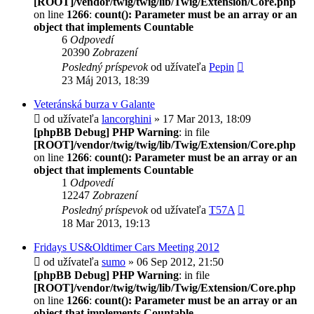
[ROOT]/vendor/twig/twig/lib/Twig/Extension/Core.php
on line
1266
:
count(): Parameter must be an array or an
object that implements Countable
6
Odpovedí
20390
Zobrazení
Posledný príspevok
od užívateľa
Pepin
23 Máj 2013, 18:39
Veteránská burza v Galante
od užívateľa
lancorghini
» 17 Mar 2013, 18:09
[phpBB Debug] PHP Warning
: in file
[ROOT]/vendor/twig/twig/lib/Twig/Extension/Core.php
on line
1266
:
count(): Parameter must be an array or an
object that implements Countable
1
Odpovedí
12247
Zobrazení
Posledný príspevok
od užívateľa
T57A
18 Mar 2013, 19:13
Fridays US&Oldtimer Cars Meeting 2012
od užívateľa
sumo
» 06 Sep 2012, 21:50
[phpBB Debug] PHP Warning
: in file
[ROOT]/vendor/twig/twig/lib/Twig/Extension/Core.php
on line
1266
:
count(): Parameter must be an array or an
object that implements Countable