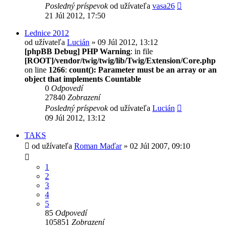
Posledný príspevok
od užívateľa
vasa26
21 Júl 2012, 17:50
Lednice 2012
od užívateľa
Lucián
» 09 Júl 2012, 13:12
[phpBB Debug] PHP Warning
: in file
[ROOT]/vendor/twig/twig/lib/Twig/Extension/Core.php
on line
1266
:
count(): Parameter must be an array or an
object that implements Countable
0
Odpovedí
27840
Zobrazení
Posledný príspevok
od užívateľa
Lucián
09 Júl 2012, 13:12
TAKS
od užívateľa
Roman Maďar
» 02 Júl 2007, 09:10
1
2
3
4
5
85
Odpovedí
105851
Zobrazení