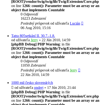
[ROOT]/vendor/twig/twig/lib/Twig/Extension/Core.php
on line
1266
:
count(): Parameter must be an array or an
object that implements Countable
0
Odpovedí
16223
Zobrazení
Posledný príspevok
od užívateľa
Lucián
06 Aug 2010, 15:16
Tatra 805setkání II. 30.7.-1.8.
od užívateľa
Jerry
» 22 Jún 2010, 14:59
[phpBB Debug] PHP Warning
: in file
[ROOT]/vendor/twig/twig/lib/Twig/Extension/Core.php
on line
1266
:
count(): Parameter must be an array or an
object that implements Countable
0
Odpovedí
11050
Zobrazení
Posledný príspevok
od užívateľa
Jerry
22 Jún 2010, 14:59
1000 mil česko slovenských
od užívateľa
ondrej
» 17 Jún 2010, 21:44
[phpBB Debug] PHP Warning
: in file
[ROOT]/vendor/twig/twig/lib/Twig/Extension/Core.php
on line
1266
:
count(): Parameter must be an array or an
object that implements Countable