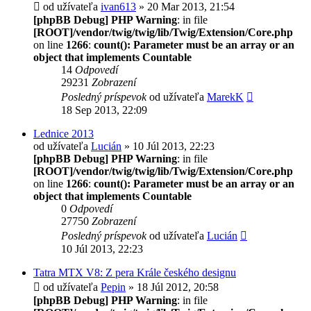
od užívateľa
ivan613
» 20 Mar 2013, 21:54
[phpBB Debug] PHP Warning
: in file
[ROOT]/vendor/twig/twig/lib/Twig/Extension/Core.php
on line
1266
:
count(): Parameter must be an array or an
object that implements Countable
14
Odpovedí
29231
Zobrazení
Posledný príspevok
od užívateľa
MarekK
18 Sep 2013, 22:09
Lednice 2013
od užívateľa
Lucián
» 10 Júl 2013, 22:23
[phpBB Debug] PHP Warning
: in file
[ROOT]/vendor/twig/twig/lib/Twig/Extension/Core.php
on line
1266
:
count(): Parameter must be an array or an
object that implements Countable
0
Odpovedí
27750
Zobrazení
Posledný príspevok
od užívateľa
Lucián
10 Júl 2013, 22:23
Tatra MTX V8: Z pera Krále českého designu
od užívateľa
Pepin
» 18 Júl 2012, 20:58
[phpBB Debug] PHP Warning
: in file