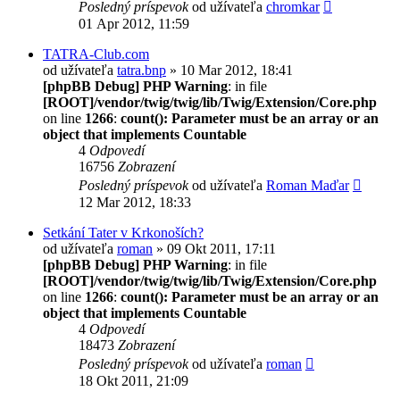
Posledný príspevok
od užívateľa
chromkar
01 Apr 2012, 11:59
TATRA-Club.com
od užívateľa
tatra.bnp
» 10 Mar 2012, 18:41
[phpBB Debug] PHP Warning
: in file
[ROOT]/vendor/twig/twig/lib/Twig/Extension/Core.php
on line
1266
:
count(): Parameter must be an array or an
object that implements Countable
4
Odpovedí
16756
Zobrazení
Posledný príspevok
od užívateľa
Roman Maďar
12 Mar 2012, 18:33
Setkání Tater v Krkonoších?
od užívateľa
roman
» 09 Okt 2011, 17:11
[phpBB Debug] PHP Warning
: in file
[ROOT]/vendor/twig/twig/lib/Twig/Extension/Core.php
on line
1266
:
count(): Parameter must be an array or an
object that implements Countable
4
Odpovedí
18473
Zobrazení
Posledný príspevok
od užívateľa
roman
18 Okt 2011, 21:09