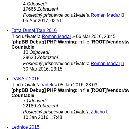
4
Odpovedí
17666
Zobrazení
Posledný príspevok
od užívateľa
Roman Maďar
05 Apr 2017, 03:51
Tatra Dunaj Tour 2016
od užívateľa
Roman Maďar
» 06 Mar 2016, 23:45
[phpBB Debug] PHP Warning
: in file
[ROOT]/vendor/twi
Countable
10
Odpovedí
29623
Zobrazení
Posledný príspevok
od užívateľa
Roman Maďar
30 Mar 2016, 23:15
DAKAR 2016
od užívateľa
radek
» 05 Jan 2016, 23:03
[phpBB Debug] PHP Warning
: in file
[ROOT]/vendor/twi
Countable
7
Odpovedí
22180
Zobrazení
Posledný príspevok
od užívateľa
Zdicho
10 Jan 2016, 17:48
Lednice 2015