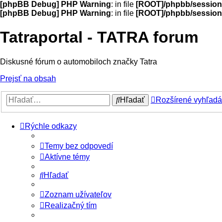
[phpBB Debug] PHP Warning
: in file
[ROOT]/phpbb/session
[phpBB Debug] PHP Warning
: in file
[ROOT]/phpbb/session
Tatraportal - TATRA forum
Diskusné fórum o automobiloch značky Tatra
Prejsť na obsah
Hľadať
Rozšírené vyhľadá
Rýchle odkazy
Temy bez odpovedí
Aktívne témy
Hľadať
Zoznam užívateľov
Realizačný tím