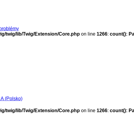
problémy
g/twig/lib/Twig/Extension/Core.php
on line
1266
:
count(): P
 (Polsko)
g/twig/lib/Twig/Extension/Core.php
on line
1266
:
count(): P