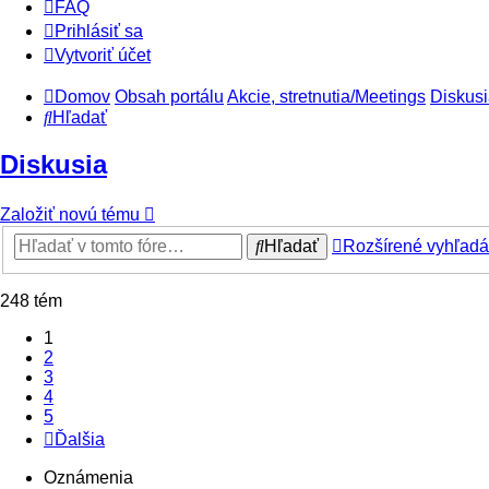
FAQ
Prihlásiť sa
Vytvoriť účet
Domov
Obsah portálu
Akcie, stretnutia/Meetings
Diskus
Hľadať
Diskusia
Založiť novú tému
Hľadať
Rozšírené vyhľadá
248 tém
1
2
3
4
5
Ďalšia
Oznámenia