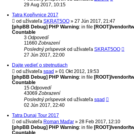
29 Aug 2017, 10:15
Tatra Kopřivnice 2017
od užívateľa
SKRAT5OO
» 27 Jún 2017, 21:47
[phpBB Debug] PHP Warning
: in file
[ROOT]/vendor/twi
Countable
3
Odpovedí
11660
Zobrazení
Posledný príspevok
od užívateľa
SKRAT5OO
27 Jún 2017, 22:00
Dajte vedieť o stretnutiach
od užívateľa
sqad
» 01 Okt 2012, 19:53
[phpBB Debug] PHP Warning
: in file
[ROOT]/vendor/twi
Countable
15
Odpovedí
43069
Zobrazení
Posledný príspevok
od užívateľa
sqad
02 Jún 2017, 22:40
Tatra Dunaj Tour 2017
od užívateľa
Roman Maďar
» 28 Feb 2017, 12:10
[phpBB Debug] PHP Warning
: in file
[ROOT]/vendor/twi
Countable