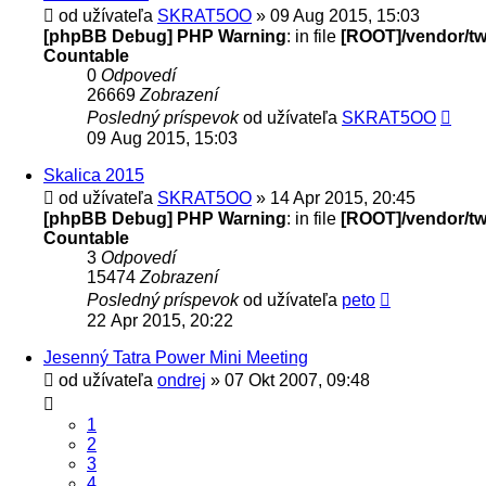
od užívateľa
SKRAT5OO
» 09 Aug 2015, 15:03
[phpBB Debug] PHP Warning
: in file
[ROOT]/vendor/twi
Countable
0
Odpovedí
26669
Zobrazení
Posledný príspevok
od užívateľa
SKRAT5OO
09 Aug 2015, 15:03
Skalica 2015
od užívateľa
SKRAT5OO
» 14 Apr 2015, 20:45
[phpBB Debug] PHP Warning
: in file
[ROOT]/vendor/twi
Countable
3
Odpovedí
15474
Zobrazení
Posledný príspevok
od užívateľa
peto
22 Apr 2015, 20:22
Jesenný Tatra Power Mini Meeting
od užívateľa
ondrej
» 07 Okt 2007, 09:48
1
2
3
4