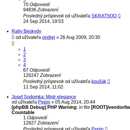
70
Odpovedí
94836
Zobrazení
Posledný príspevok
od užívateľa
SKRAT5OO
24 Sep 2014, 19:53
Rally Beskydy
od užívateľa
ondrej
» 26 Aug 2009, 20:30
1
2
3
4
67
Odpovedí
126247
Zobrazení
Posledný príspevok
od užívateľa
koušák
11 Sep 2014, 11:02
Josef Sodomka: Mistr elegance
od užívateľa
Pepin
» 05 Aug 2014, 20:44
[phpBB Debug] PHP Warning
: in file
[ROOT]/vendor/twi
Countable
1
Odpovedí
12827
Zobrazení
Posledný príspevok
od užívateľa
Pepin