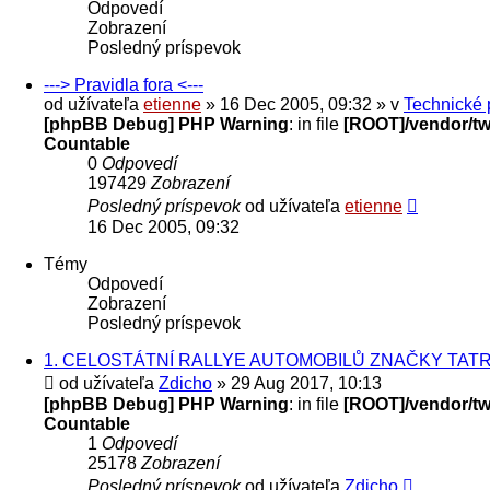
Odpovedí
Zobrazení
Posledný príspevok
---> Pravidla fora <---
od užívateľa
etienne
» 16 Dec 2005, 09:32 » v
Technické 
[phpBB Debug] PHP Warning
: in file
[ROOT]/vendor/twi
Countable
0
Odpovedí
197429
Zobrazení
Posledný príspevok
od užívateľa
etienne
16 Dec 2005, 09:32
Témy
Odpovedí
Zobrazení
Posledný príspevok
1. CELOSTÁTNÍ RALLYE AUTOMOBILŮ ZNAČKY TATRA
od užívateľa
Zdicho
» 29 Aug 2017, 10:13
[phpBB Debug] PHP Warning
: in file
[ROOT]/vendor/twi
Countable
1
Odpovedí
25178
Zobrazení
Posledný príspevok
od užívateľa
Zdicho