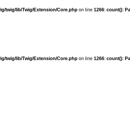
g/twig/lib/Twig/Extension/Core.php
on line
1266
:
count(): P
g/twig/lib/Twig/Extension/Core.php
on line
1266
:
count(): P