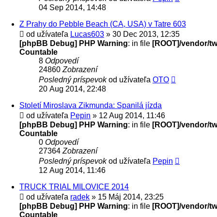
04 Sep 2014, 14:48
Z Prahy do Pebble Beach (CA, USA) v Tatre 603
od užívateľa
Lucas603
» 30 Dec 2013, 12:35
[phpBB Debug] PHP Warning
: in file
[ROOT]/vendor/twi
Countable
8
Odpovedí
24860
Zobrazení
Posledný príspevok
od užívateľa
OTO
20 Aug 2014, 22:48
Století Miroslava Zikmunda: Spanilá jízda
od užívateľa
Pepin
» 12 Aug 2014, 11:46
[phpBB Debug] PHP Warning
: in file
[ROOT]/vendor/twi
Countable
0
Odpovedí
27364
Zobrazení
Posledný príspevok
od užívateľa
Pepin
12 Aug 2014, 11:46
TRUCK TRIAL MILOVICE 2014
od užívateľa
radek
» 15 Máj 2014, 23:25
[phpBB Debug] PHP Warning
: in file
[ROOT]/vendor/twi
Countable