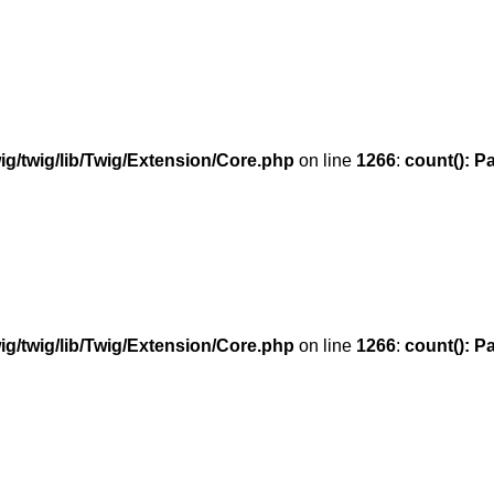
g/twig/lib/Twig/Extension/Core.php
on line
1266
:
count(): P
g/twig/lib/Twig/Extension/Core.php
on line
1266
:
count(): P