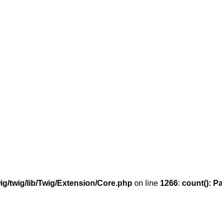
g/twig/lib/Twig/Extension/Core.php
on line
1266
:
count(): P