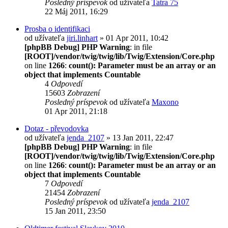
Posledný príspevok
od užívateľa
Tatra 75
22 Máj 2011, 16:29
Prosba o identifikaci
od užívateľa
jiri.linhart
» 01 Apr 2011, 10:42
[phpBB Debug] PHP Warning
: in file
[ROOT]/vendor/twig/twig/lib/Twig/Extension/Core.php
on line
1266
:
count(): Parameter must be an array or an
object that implements Countable
4
Odpovedí
15603
Zobrazení
Posledný príspevok
od užívateľa
Maxono
01 Apr 2011, 21:18
Dotaz - převodovka
od užívateľa
jenda_2107
» 13 Jan 2011, 22:47
[phpBB Debug] PHP Warning
: in file
[ROOT]/vendor/twig/twig/lib/Twig/Extension/Core.php
on line
1266
:
count(): Parameter must be an array or an
object that implements Countable
7
Odpovedí
21454
Zobrazení
Posledný príspevok
od užívateľa
jenda_2107
15 Jan 2011, 23:50