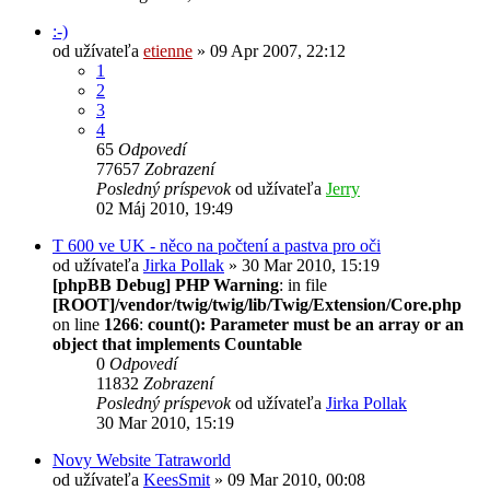
:-)
od užívateľa
etienne
» 09 Apr 2007, 22:12
1
2
3
4
65
Odpovedí
77657
Zobrazení
Posledný príspevok
od užívateľa
Jerry
02 Máj 2010, 19:49
T 600 ve UK - něco na počtení a pastva pro oči
od užívateľa
Jirka Pollak
» 30 Mar 2010, 15:19
[phpBB Debug] PHP Warning
: in file
[ROOT]/vendor/twig/twig/lib/Twig/Extension/Core.php
on line
1266
:
count(): Parameter must be an array or an
object that implements Countable
0
Odpovedí
11832
Zobrazení
Posledný príspevok
od užívateľa
Jirka Pollak
30 Mar 2010, 15:19
Novy Website Tatraworld
od užívateľa
KeesSmit
» 09 Mar 2010, 00:08