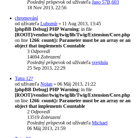
Posledný príspevok
od užívateľa
Jano 57B,603
18 Nov 2013, 22:56
chromování
od užívateľa
Lubomír
» 11 Aug 2013, 13:45
[phpBB Debug] PHP Warning
: in file
[ROOT]/vendor/twig/twig/lib/Twig/Extension/Core.php
on line
1266
:
count(): Parameter must be an array or an
object that implements Countable
3
Odpovedí
14694
Zobrazení
Posledný príspevok
od užívateľa
svejdula
25 Sep 2013, 22:29
Tatra 12?
od užívateľa
Nolan
» 06 Máj 2013, 21:22
[phpBB Debug] PHP Warning
: in file
[ROOT]/vendor/twig/twig/lib/Twig/Extension/Core.php
on line
1266
:
count(): Parameter must be an array or an
object that implements Countable
2
Odpovedí
13519
Zobrazení
Posledný príspevok
od užívateľa
Michael
06 Máj 2013, 21:59