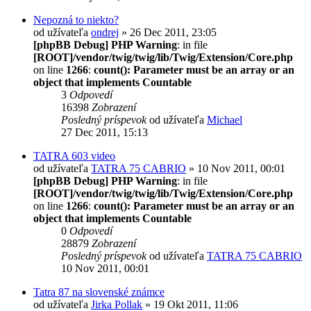
Nepozná to niekto?
od užívateľa
ondrej
» 26 Dec 2011, 23:05
[phpBB Debug] PHP Warning
: in file
[ROOT]/vendor/twig/twig/lib/Twig/Extension/Core.php
on line
1266
:
count(): Parameter must be an array or an
object that implements Countable
3
Odpovedí
16398
Zobrazení
Posledný príspevok
od užívateľa
Michael
27 Dec 2011, 15:13
TATRA 603 video
od užívateľa
TATRA 75 CABRIO
» 10 Nov 2011, 00:01
[phpBB Debug] PHP Warning
: in file
[ROOT]/vendor/twig/twig/lib/Twig/Extension/Core.php
on line
1266
:
count(): Parameter must be an array or an
object that implements Countable
0
Odpovedí
28879
Zobrazení
Posledný príspevok
od užívateľa
TATRA 75 CABRIO
10 Nov 2011, 00:01
Tatra 87 na slovenské známce
od užívateľa
Jirka Pollak
» 19 Okt 2011, 11:06