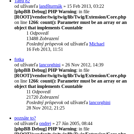
Tatra 82
od užívateľa
landšturmák
» 15 Feb 2013, 03:22
[phpBB Debug] PHP Warning
: in file
[ROOT]/vendor/twig/twig/lib/Twig/Extension/Core.php
on line
1266
:
count(): Parameter must be an array or an
object that implements Countable
1
Odpovedí
13488
Zobrazení
Posledný príspevok
od užívateľa
Michael
16 Feb 2013, 11:51
fotka
od užívateľa
lancorghini
» 26 Nov 2012, 14:39
[phpBB Debug] PHP Warning
: in file
[ROOT]/vendor/twig/twig/lib/Twig/Extension/Core.php
on line
1266
:
count(): Parameter must be an array or an
object that implements Countable
11
Odpovedí
21720
Zobrazení
Posledný príspevok
od užívateľa
lancorghini
28 Nov 2012, 21:25
poznáte to?
od užívateľa
ondrej
» 27 Jún 2005, 08:44
[phpBB Debug] PHP Warning
: in file