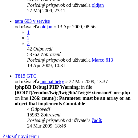
Posledný príspevok
od užívateľa
oldjan
27 Máj 2009, 23:11
tatra 603 v servise
od užívateľa
oldjan
» 13 Apr 2009, 08:56
1
2
3
42
Odpovedí
53762
Zobrazení
Posledný príspevok
od užívateľa
Marco 613
19 Apr 2009, 10:31
T815 GTC
od užívateľa
michal heky
» 22 Mar 2009, 13:37
[phpBB Debug] PHP Warning
: in file
[ROOT]/vendor/twig/twig/lib/Twig/Extension/Core.php
on line
1266
:
count(): Parameter must be an array or an
object that implements Countable
4
Odpovedí
15983
Zobrazení
Posledný príspevok
od užívateľa
čadík
24 Mar 2009, 18:46
Založiť novú tému