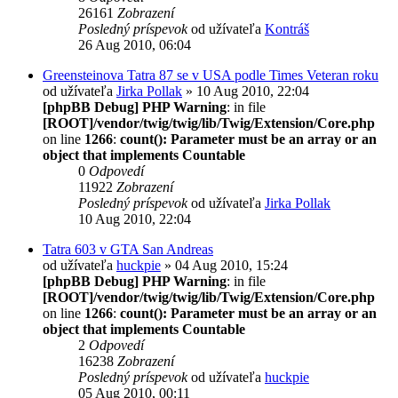
26161
Zobrazení
Posledný príspevok
od užívateľa
Kontráš
26 Aug 2010, 06:04
Greensteinova Tatra 87 se v USA podle Times Veteran roku
od užívateľa
Jirka Pollak
» 10 Aug 2010, 22:04
[phpBB Debug] PHP Warning
: in file
[ROOT]/vendor/twig/twig/lib/Twig/Extension/Core.php
on line
1266
:
count(): Parameter must be an array or an
object that implements Countable
0
Odpovedí
11922
Zobrazení
Posledný príspevok
od užívateľa
Jirka Pollak
10 Aug 2010, 22:04
Tatra 603 v GTA San Andreas
od užívateľa
huckpie
» 04 Aug 2010, 15:24
[phpBB Debug] PHP Warning
: in file
[ROOT]/vendor/twig/twig/lib/Twig/Extension/Core.php
on line
1266
:
count(): Parameter must be an array or an
object that implements Countable
2
Odpovedí
16238
Zobrazení
Posledný príspevok
od užívateľa
huckpie
05 Aug 2010, 00:11