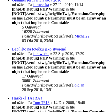
Oldtimer festival Slavkov 2010
od užívateľa
tatrovecka
» 27 Jún 2010, 11:14
[phpBB Debug] PHP Warning
: in file
[ROOT]/vendor/twig/twig/lib/Twig/Extension/Core.php
on line
1266
:
count(): Parameter must be an array or an
object that implements Countable
5
Odpovedí
16228
Zobrazení
Posledný príspevok
od užívateľa
Michal22
03 Okt 2010, 23:54
Babí léto na fotečku jako stvořené
od užívateľa
tatrawerke
» 22 Sep 2010, 17:29
[phpBB Debug] PHP Warning
: in file
[ROOT]/vendor/twig/twig/lib/Twig/Extension/Core.php
on line
1266
:
count(): Parameter must be an array or an
object that implements Countable
17
Odpovedí
30601
Zobrazení
Posledný príspevok
od užívateľa
oldjan
28 Sep 2010, 13:51
Hasičská TATRA !
od užívateľa
Tom T613
» 14 Dec 2008, 19:48
[phpBB Debug] PHP Warning
: in file
[ROOT]/vendor/twig/twig/lib/Twig/Extension/Core.php