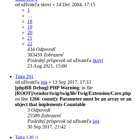
od užívateľa
skovi
» 14 Dec 2004, 17:15
1
…
18
19
20
21
22
434
Odpovedí
383459
Zobrazení
Posledný príspevok
od užívateľa
skovi
23 Aug 2021, 15:00
Tatra 201
od užívateľa
jaja
» 13 Sep 2017, 17:33
[phpBB Debug] PHP Warning
: in file
[ROOT]/vendor/twig/twig/lib/Twig/Extension/Core.php
on line
1266
:
count(): Parameter must be an array or an
object that implements Countable
3
Odpovedí
25589
Zobrazení
Posledný príspevok
od užívateľa
jaja
30 Sep 2017, 21:42
Tatra 130 ;)