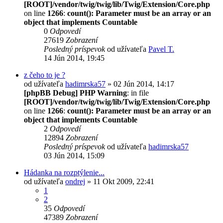
[ROOT]/vendor/twig/twig/lib/Twig/Extension/Core.php
on line
1266
:
count(): Parameter must be an array or an
object that implements Countable
0
Odpovedí
27619
Zobrazení
Posledný príspevok
od užívateľa
Pavel T.
14 Jún 2014, 19:45
z čeho to je ?
od užívateľa
hadimrska57
» 02 Jún 2014, 14:17
[phpBB Debug] PHP Warning
: in file
[ROOT]/vendor/twig/twig/lib/Twig/Extension/Core.php
on line
1266
:
count(): Parameter must be an array or an
object that implements Countable
2
Odpovedí
12894
Zobrazení
Posledný príspevok
od užívateľa
hadimrska57
03 Jún 2014, 15:09
Hádanka na rozptýlenie...
od užívateľa
ondrej
» 11 Okt 2009, 22:41
1
2
35
Odpovedí
47389
Zobrazení