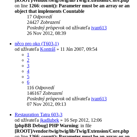
[ROOT]/vendor/twig/twig/lib/Twig/Extension/Core.php
on line
1266
:
count(): Parameter must be an array or an
object that implements Countable
17
Odpovedí
24427
Zobrazení
Posledný príspevok
od užívateľa
ivan613
26 Nov 2012, 08:39
něco pro oko (T603-1)
od užívateľa
Kontráš
» 11 Jún 2007, 09:54
1
2
3
4
5
6
116
Odpovedí
146167
Zobrazení
Posledný príspevok
od užívateľa
ivan613
07 Nov 2012, 09:13
Restauration Tatra 603-3
od užívateľa
jkadlubek
» 16 Sep 2012, 12:06
[phpBB Debug] PHP Warning
: in file
[ROOT]/vendor/twig/twig/lib/Twig/Extension/Core.php
on line
1266
:
count(): Parameter must be an array or an