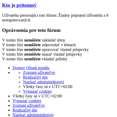
Kto je prítomný
Užívatelia prezerajúci toto fórum: Žiadny pripojení užívatelia a 8
neregistrovaných
Oprávnenia pre toto fórum
V tomto fóre
nemôžete
zakladať témy
V tomto fóre
nemôžete
odpovedať v témach
V tomto fóre
nemôžete
upravovať vlastné príspevky
V tomto fóre
nemôžete
mazať vlastné príspevky
V tomto fóre
nemôžete
vkladať prílohy
Domov
Obsah portálu
Zoznam užívateľov
Realizačný tím
Napísať administrátorovi
Všetky časy sú v
UTC+02:00
Vymazať cookies
Všetky časy sú v
UTC+02:00
Vymazať cookies
Zoznam užívateľov
Realizačný tím
Napísať administrátorovi