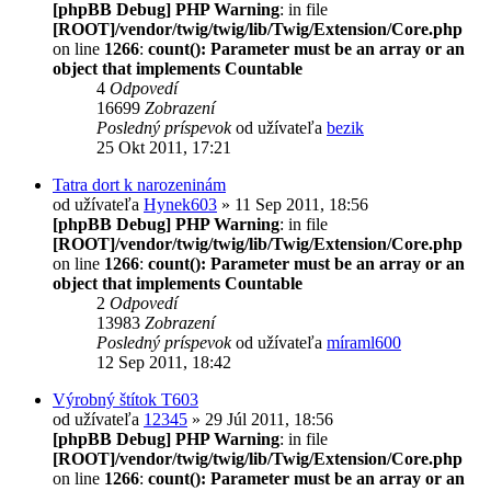
[phpBB Debug] PHP Warning
: in file
[ROOT]/vendor/twig/twig/lib/Twig/Extension/Core.php
on line
1266
:
count(): Parameter must be an array or an
object that implements Countable
4
Odpovedí
16699
Zobrazení
Posledný príspevok
od užívateľa
bezik
25 Okt 2011, 17:21
Tatra dort k narozeninám
od užívateľa
Hynek603
» 11 Sep 2011, 18:56
[phpBB Debug] PHP Warning
: in file
[ROOT]/vendor/twig/twig/lib/Twig/Extension/Core.php
on line
1266
:
count(): Parameter must be an array or an
object that implements Countable
2
Odpovedí
13983
Zobrazení
Posledný príspevok
od užívateľa
míraml600
12 Sep 2011, 18:42
Výrobný štítok T603
od užívateľa
12345
» 29 Júl 2011, 18:56
[phpBB Debug] PHP Warning
: in file
[ROOT]/vendor/twig/twig/lib/Twig/Extension/Core.php
on line
1266
:
count(): Parameter must be an array or an