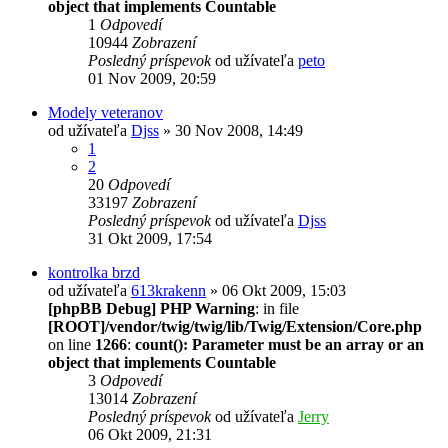
object that implements Countable
1
Odpovedí
10944
Zobrazení
Posledný príspevok
od užívateľa
peto
01 Nov 2009, 20:59
Modely veteranov
od užívateľa
Djss
» 30 Nov 2008, 14:49
1
2
20
Odpovedí
33197
Zobrazení
Posledný príspevok
od užívateľa
Djss
31 Okt 2009, 17:54
kontrolka brzd
od užívateľa
613krakenn
» 06 Okt 2009, 15:03
[phpBB Debug] PHP Warning
: in file
[ROOT]/vendor/twig/twig/lib/Twig/Extension/Core.php
on line
1266
:
count(): Parameter must be an array or an
object that implements Countable
3
Odpovedí
13014
Zobrazení
Posledný príspevok
od užívateľa
Jerry
06 Okt 2009, 21:31