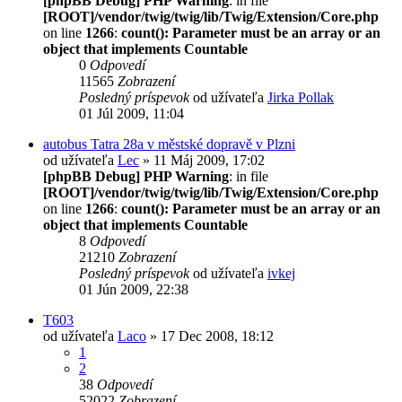
[phpBB Debug] PHP Warning
: in file
[ROOT]/vendor/twig/twig/lib/Twig/Extension/Core.php
on line
1266
:
count(): Parameter must be an array or an
object that implements Countable
0
Odpovedí
11565
Zobrazení
Posledný príspevok
od užívateľa
Jirka Pollak
01 Júl 2009, 11:04
autobus Tatra 28a v městské dopravě v Plzni
od užívateľa
Lec
» 11 Máj 2009, 17:02
[phpBB Debug] PHP Warning
: in file
[ROOT]/vendor/twig/twig/lib/Twig/Extension/Core.php
on line
1266
:
count(): Parameter must be an array or an
object that implements Countable
8
Odpovedí
21210
Zobrazení
Posledný príspevok
od užívateľa
ivkej
01 Jún 2009, 22:38
T603
od užívateľa
Laco
» 17 Dec 2008, 18:12
1
2
38
Odpovedí
52022
Zobrazení