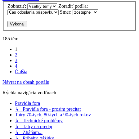
Zobraziť:
Zoradiť podľa:
Smer:
185 tém
1
2
3
4
Ďalšia
Návrat na obsah portálu
Rýchla navigácia vo fórach
Pravidla fora
↳ Pravidla fora - prosim precitat
Tatry 70-tych, 80-tych a 90-tych rokov
↳ Technické problémy
↳ Tatry na predaj
↳ Zháňam...
↳ Príbehy, zážitky