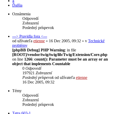
4
Ďalšia
Oznámenia
Odpovedí
Zobrazení
Posledný príspevok
---> Pravidla fora <---
od užívateľa
etienne
» 16 Dec 2005, 09:32 » v
Technické
problémy
[phpBB Debug] PHP Warning
: in file
[ROOT]/vendor/twig/twig/lib/Twig/Extension/Core.php
on line
1266
:
count(): Parameter must be an array or an
object that implements Countable
0
Odpovedí
197921
Zobrazení
Posledný príspevok
od užívateľa
etienne
16 Dec 2005, 09:32
Témy
Odpovedí
Zobrazení
Posledný príspevok
Tatra 603-1