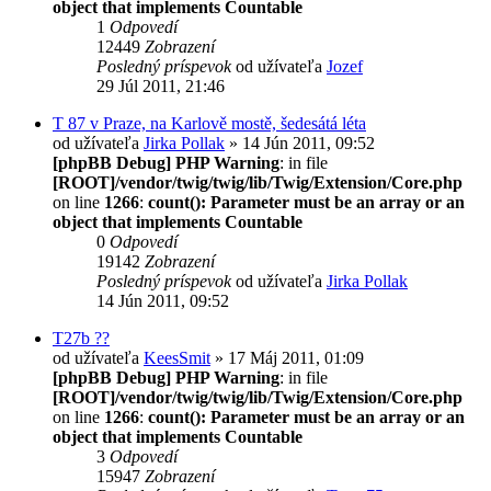
object that implements Countable
1
Odpovedí
12449
Zobrazení
Posledný príspevok
od užívateľa
Jozef
29 Júl 2011, 21:46
T 87 v Praze, na Karlově mostě, šedesátá léta
od užívateľa
Jirka Pollak
» 14 Jún 2011, 09:52
[phpBB Debug] PHP Warning
: in file
[ROOT]/vendor/twig/twig/lib/Twig/Extension/Core.php
on line
1266
:
count(): Parameter must be an array or an
object that implements Countable
0
Odpovedí
19142
Zobrazení
Posledný príspevok
od užívateľa
Jirka Pollak
14 Jún 2011, 09:52
T27b ??
od užívateľa
KeesSmit
» 17 Máj 2011, 01:09
[phpBB Debug] PHP Warning
: in file
[ROOT]/vendor/twig/twig/lib/Twig/Extension/Core.php
on line
1266
:
count(): Parameter must be an array or an
object that implements Countable
3
Odpovedí
15947
Zobrazení