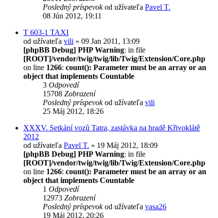
Posledný príspevok
od užívateľa
Pavel T.
08 Jún 2012, 19:11
T 603-1 TAXI
od užívateľa
vili
» 09 Jan 2011, 13:09
[phpBB Debug] PHP Warning
: in file
[ROOT]/vendor/twig/twig/lib/Twig/Extension/Core.php
on line
1266
:
count(): Parameter must be an array or an
object that implements Countable
3
Odpovedí
15708
Zobrazení
Posledný príspevok
od užívateľa
vili
25 Máj 2012, 18:26
XXXV. Setkání vozů Tatra, zastávka na hradě Křivoklátě
2012
od užívateľa
Pavel T.
» 19 Máj 2012, 18:09
[phpBB Debug] PHP Warning
: in file
[ROOT]/vendor/twig/twig/lib/Twig/Extension/Core.php
on line
1266
:
count(): Parameter must be an array or an
object that implements Countable
1
Odpovedí
12973
Zobrazení
Posledný príspevok
od užívateľa
vasa26
19 Máj 2012, 20:26