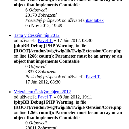
object that implements Countable
6
Odpovedí
20170
Zobrazení
Posledný príspevok
od užívateľa
jkadlubek
05 Nov 2012, 19:49
Tatra v Českém ráji 2012
od užívateľa
Pavel T.
» 17 Jún 2012, 08:30
[phpBB Debug] PHP Warning
: in file
[ROOT]/vendor/twig/twig/lib/Twig/Extension/Core.php
on line
1266
:
count(): Parameter must be an array or an
object that implements Countable
0
Odpovedí
28373
Zobrazení
Posledný príspevok
od užívateľa
Pavel T.
17 Jún 2012, 08:30
Veteránem Českým rájem 2012
od užívateľa
Pavel T.
» 08 Jún 2012, 19:11
[phpBB Debug] PHP Warning
: in file
[ROOT]/vendor/twig/twig/lib/Twig/Extension/Core.php
on line
1266
:
count(): Parameter must be an array or an
object that implements Countable
0
Odpovedí
28011
Zobrazení