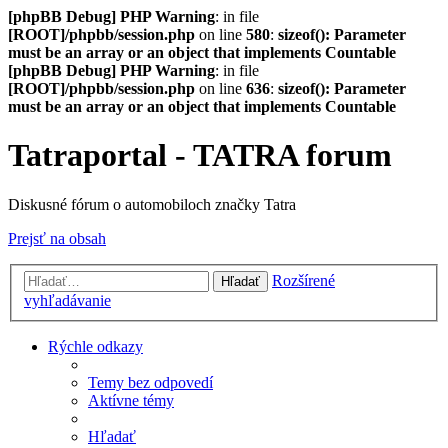
[phpBB Debug] PHP Warning
: in file
[ROOT]/phpbb/session.php
on line
580
:
sizeof(): Parameter
must be an array or an object that implements Countable
[phpBB Debug] PHP Warning
: in file
[ROOT]/phpbb/session.php
on line
636
:
sizeof(): Parameter
must be an array or an object that implements Countable
Tatraportal - TATRA forum
Diskusné fórum o automobiloch značky Tatra
Prejsť na obsah
Rozšírené
Hľadať
vyhľadávanie
Rýchle odkazy
Temy bez odpovedí
Aktívne témy
Hľadať