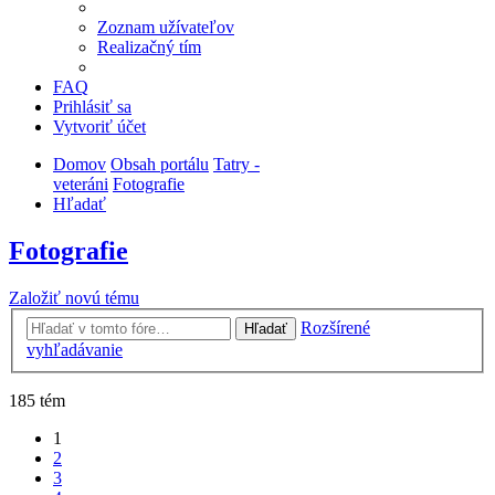
Zoznam užívateľov
Realizačný tím
FAQ
Prihlásiť sa
Vytvoriť účet
Domov
Obsah portálu
Tatry -
veteráni
Fotografie
Hľadať
Fotografie
Založiť novú tému
Rozšírené
Hľadať
vyhľadávanie
185 tém
1
2
3