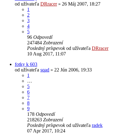
od užívateľa
DRracer
» 26 Máj 2007, 18:27
1
2
3
4
5
96
Odpovedí
247484
Zobrazení
Posledný príspevok
od užívateľa
DRracer
10 Aug 2017, 11:07
fotky k 603
od užívateľa
sqad
» 22 Jún 2006, 19:33
1
…
5
6
7
8
9
178
Odpovedí
218263
Zobrazení
Posledný príspevok
od užívateľa
radek
07 Apr 2017, 10:24