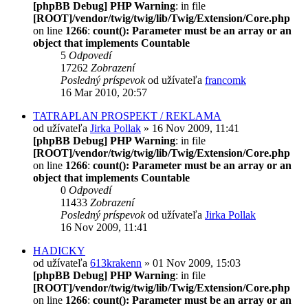
[phpBB Debug] PHP Warning
: in file
[ROOT]/vendor/twig/twig/lib/Twig/Extension/Core.php
on line
1266
:
count(): Parameter must be an array or an
object that implements Countable
5
Odpovedí
17262
Zobrazení
Posledný príspevok
od užívateľa
francomk
16 Mar 2010, 20:57
TATRAPLAN PROSPEKT / REKLAMA
od užívateľa
Jirka Pollak
» 16 Nov 2009, 11:41
[phpBB Debug] PHP Warning
: in file
[ROOT]/vendor/twig/twig/lib/Twig/Extension/Core.php
on line
1266
:
count(): Parameter must be an array or an
object that implements Countable
0
Odpovedí
11433
Zobrazení
Posledný príspevok
od užívateľa
Jirka Pollak
16 Nov 2009, 11:41
HADICKY
od užívateľa
613krakenn
» 01 Nov 2009, 15:03
[phpBB Debug] PHP Warning
: in file
[ROOT]/vendor/twig/twig/lib/Twig/Extension/Core.php
on line
1266
:
count(): Parameter must be an array or an