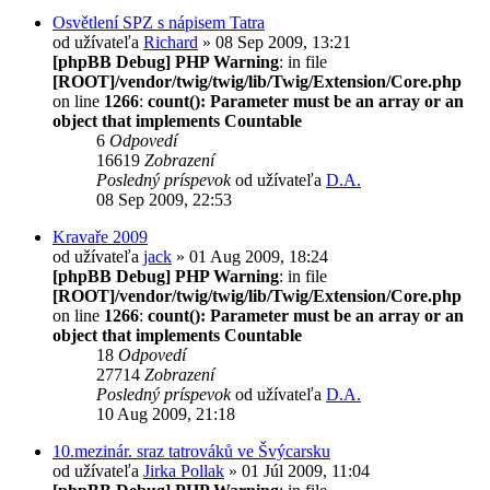
Osvětlení SPZ s nápisem Tatra
od užívateľa
Richard
» 08 Sep 2009, 13:21
[phpBB Debug] PHP Warning
: in file
[ROOT]/vendor/twig/twig/lib/Twig/Extension/Core.php
on line
1266
:
count(): Parameter must be an array or an
object that implements Countable
6
Odpovedí
16619
Zobrazení
Posledný príspevok
od užívateľa
D.A.
08 Sep 2009, 22:53
Kravaře 2009
od užívateľa
jack
» 01 Aug 2009, 18:24
[phpBB Debug] PHP Warning
: in file
[ROOT]/vendor/twig/twig/lib/Twig/Extension/Core.php
on line
1266
:
count(): Parameter must be an array or an
object that implements Countable
18
Odpovedí
27714
Zobrazení
Posledný príspevok
od užívateľa
D.A.
10 Aug 2009, 21:18
10.mezinár. sraz tatrováků ve Švýcarsku
od užívateľa
Jirka Pollak
» 01 Júl 2009, 11:04