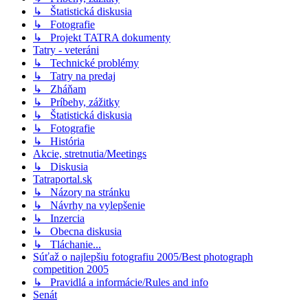
↳ Štatistická diskusia
↳ Fotografie
↳ Projekt TATRA dokumenty
Tatry - veteráni
↳ Technické problémy
↳ Tatry na predaj
↳ Zháňam
↳ Príbehy, zážitky
↳ Štatistická diskusia
↳ Fotografie
↳ História
Akcie, stretnutia/Meetings
↳ Diskusia
Tatraportal.sk
↳ Názory na stránku
↳ Návrhy na vylepšenie
↳ Inzercia
↳ Obecna diskusia
↳ Tláchanie...
Súťaž o najlepšiu fotografiu 2005/Best photograph
competition 2005
↳ Pravidlá a informácie/Rules and info
Senát