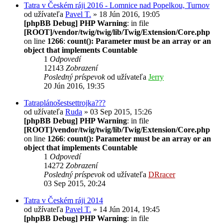
Tatra v Českém ráji 2016 - Lomnice nad Popelkou, Turnov
od užívateľa
Pavel T.
» 18 Jún 2016, 19:05
[phpBB Debug] PHP Warning
: in file
[ROOT]/vendor/twig/twig/lib/Twig/Extension/Core.php
on line
1266
:
count(): Parameter must be an array or an
object that implements Countable
1
Odpovedí
12143
Zobrazení
Posledný príspevok
od užívateľa
Jerry
20 Jún 2016, 19:35
Tatraplánošestsettrojka???
od užívateľa
Ruda
» 03 Sep 2015, 15:26
[phpBB Debug] PHP Warning
: in file
[ROOT]/vendor/twig/twig/lib/Twig/Extension/Core.php
on line
1266
:
count(): Parameter must be an array or an
object that implements Countable
1
Odpovedí
14272
Zobrazení
Posledný príspevok
od užívateľa
DRracer
03 Sep 2015, 20:24
Tatra v Českém ráji 2014
od užívateľa
Pavel T.
» 14 Jún 2014, 19:45
[phpBB Debug] PHP Warning
: in file