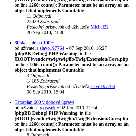
on line
1266
:
count(): Parameter must be an array or an
object that implements Countable
11
Odpovedí
22029
Zobrazení
Posledný príspevok
od užívateľa
Michal22
20 Sep 2010, 23:36
805ka stale na 100%
od užívateľa
slavo197764
» 07 Sep 2010, 16:27
[phpBB Debug] PHP Warning
: in file
[ROOT]/vendor/twig/twig/lib/Twig/Extension/Core.php
on line
1266
:
count(): Parameter must be an array or an
object that implements Countable
3
Odpovedí
14185
Zobrazení
Posledný príspevok
od užívateľa
slavo197764
08 Sep 2010, 15:04
Tatraplan 600 v dobové úpravě
od užívateľa
xxvasek
» 02 Jún 2010, 11:54
[phpBB Debug] PHP Warning
: in file
[ROOT]/vendor/twig/twig/lib/Twig/Extension/Core.php
on line
1266
:
count(): Parameter must be an array or an
object that implements Countable
8
Odpovedí