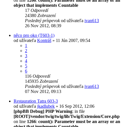
on line
1266
:
count(): Parameter must be an array or an
object that implements Countable
17
Odpovedí
24380
Zobrazení
Posledný príspevok
od užívateľa
ivan613
26 Nov 2012, 08:39
něco pro oko (T603-1)
od užívateľa
Kontráš
» 11 Jún 2007, 09:54
1
2
3
4
5
6
116
Odpovedí
145935
Zobrazení
Posledný príspevok
od užívateľa
ivan613
07 Nov 2012, 09:13
Restauration Tatra 603-3
od užívateľa
jkadlubek
» 16 Sep 2012, 12:06
[phpBB Debug] PHP Warning
: in file
[ROOT]/vendor/twig/twig/lib/Twig/Extension/Core.php
on line
1266
:
count(): Parameter must be an array or an
object that implements Countable