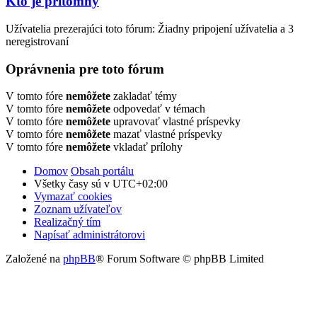
Kto je prítomný
Užívatelia prezerajúci toto fórum: Žiadny pripojení užívatelia a 3
neregistrovaní
Oprávnenia pre toto fórum
V tomto fóre
nemôžete
zakladať témy
V tomto fóre
nemôžete
odpovedať v témach
V tomto fóre
nemôžete
upravovať vlastné príspevky
V tomto fóre
nemôžete
mazať vlastné príspevky
V tomto fóre
nemôžete
vkladať prílohy
Domov
Obsah portálu
Všetky časy sú v
UTC+02:00
Vymazať cookies
Zoznam užívateľov
Realizačný tím
Napísať administrátorovi
Založené na
phpBB
® Forum Software © phpBB Limited