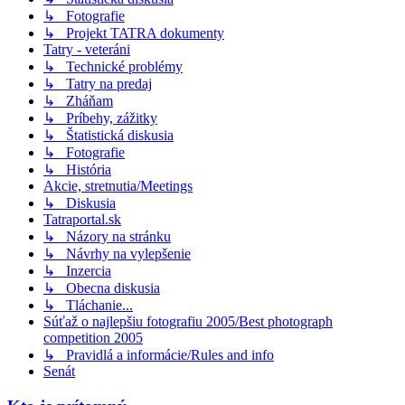
↳ Fotografie
↳ Projekt TATRA dokumenty
Tatry - veteráni
↳ Technické problémy
↳ Tatry na predaj
↳ Zháňam
↳ Príbehy, zážitky
↳ Štatistická diskusia
↳ Fotografie
↳ História
Akcie, stretnutia/Meetings
↳ Diskusia
Tatraportal.sk
↳ Názory na stránku
↳ Návrhy na vylepšenie
↳ Inzercia
↳ Obecna diskusia
↳ Tláchanie...
Súťaž o najlepšiu fotografiu 2005/Best photograph
competition 2005
↳ Pravidlá a informácie/Rules and info
Senát