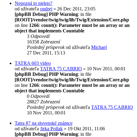
Nepozná to niekto?
od užívateľa
ondrej
» 26 Dec 2011, 23:05
[phpBB Debug] PHP Warning
: in file
[ROOT]/vendor/twig/twig/lib/Twig/Extension/Core.php
on line
1266
:
count(): Parameter must be an array or an
object that implements Countable
3
Odpovedí
16358
Zobrazení
Posledný príspevok
od užívateľa
Michael
27 Dec 2011, 15:13
TATRA 603 video
od užívateľa
TATRA 75 CABRIO
» 10 Nov 2011, 00:01
[phpBB Debug] PHP Warning
: in file
[ROOT]/vendor/twig/twig/lib/Twig/Extension/Core.php
on line
1266
:
count(): Parameter must be an array or an
object that implements Countable
0
Odpovedí
28827
Zobrazení
Posledný príspevok
od užívateľa
TATRA 75 CABRIO
10 Nov 2011, 00:01
Tatra 87 na slovenské známce
od užívateľa
Jirka Pollak
» 19 Okt 2011, 11:06
[phpBB Debug] PHP Warning
: in file