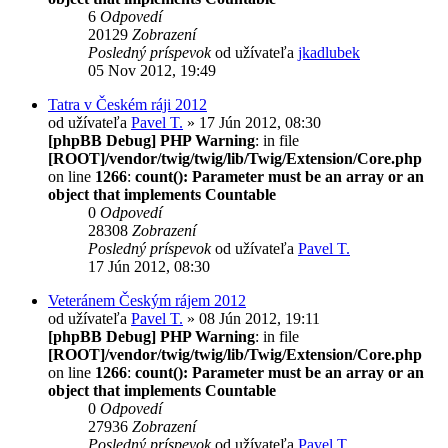
6
Odpovedí
20129
Zobrazení
Posledný príspevok
od užívateľa
jkadlubek
05 Nov 2012, 19:49
Tatra v Českém ráji 2012
od užívateľa
Pavel T.
» 17 Jún 2012, 08:30
[phpBB Debug] PHP Warning
: in file
[ROOT]/vendor/twig/twig/lib/Twig/Extension/Core.php
on line
1266
:
count(): Parameter must be an array or an
object that implements Countable
0
Odpovedí
28308
Zobrazení
Posledný príspevok
od užívateľa
Pavel T.
17 Jún 2012, 08:30
Veteránem Českým rájem 2012
od užívateľa
Pavel T.
» 08 Jún 2012, 19:11
[phpBB Debug] PHP Warning
: in file
[ROOT]/vendor/twig/twig/lib/Twig/Extension/Core.php
on line
1266
:
count(): Parameter must be an array or an
object that implements Countable
0
Odpovedí
27936
Zobrazení
Posledný príspevok
od užívateľa
Pavel T.