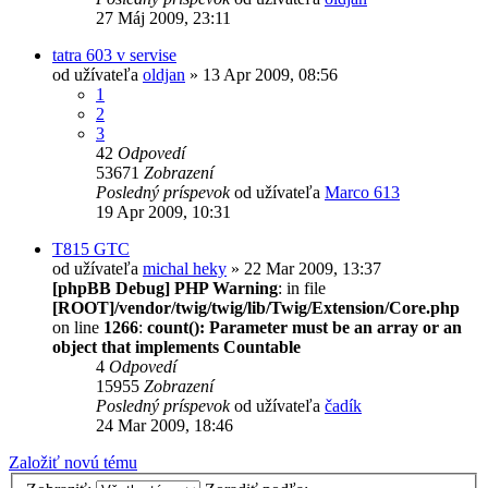
27 Máj 2009, 23:11
tatra 603 v servise
od užívateľa
oldjan
» 13 Apr 2009, 08:56
1
2
3
42
Odpovedí
53671
Zobrazení
Posledný príspevok
od užívateľa
Marco 613
19 Apr 2009, 10:31
T815 GTC
od užívateľa
michal heky
» 22 Mar 2009, 13:37
[phpBB Debug] PHP Warning
: in file
[ROOT]/vendor/twig/twig/lib/Twig/Extension/Core.php
on line
1266
:
count(): Parameter must be an array or an
object that implements Countable
4
Odpovedí
15955
Zobrazení
Posledný príspevok
od užívateľa
čadík
24 Mar 2009, 18:46
Založiť novú tému