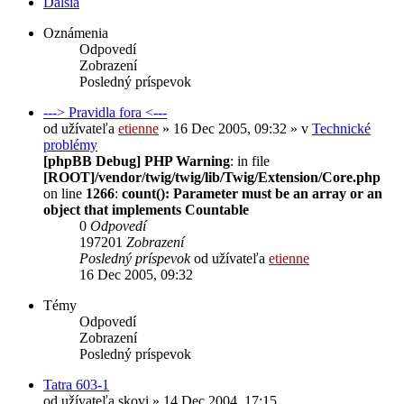
Ďalšia
Oznámenia
Odpovedí
Zobrazení
Posledný príspevok
---> Pravidla fora <---
od užívateľa
etienne
» 16 Dec 2005, 09:32 » v
Technické
problémy
[phpBB Debug] PHP Warning
: in file
[ROOT]/vendor/twig/twig/lib/Twig/Extension/Core.php
on line
1266
:
count(): Parameter must be an array or an
object that implements Countable
0
Odpovedí
197201
Zobrazení
Posledný príspevok
od užívateľa
etienne
16 Dec 2005, 09:32
Témy
Odpovedí
Zobrazení
Posledný príspevok
Tatra 603-1
od užívateľa
skovi
» 14 Dec 2004, 17:15