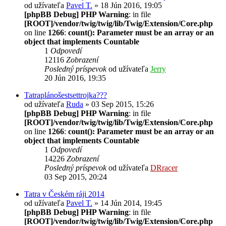
od užívateľa
Pavel T.
» 18 Jún 2016, 19:05
[phpBB Debug] PHP Warning
: in file
[ROOT]/vendor/twig/twig/lib/Twig/Extension/Core.php
on line
1266
:
count(): Parameter must be an array or an
object that implements Countable
1
Odpovedí
12116
Zobrazení
Posledný príspevok
od užívateľa
Jerry
20 Jún 2016, 19:35
Tatraplánošestsettrojka???
od užívateľa
Ruda
» 03 Sep 2015, 15:26
[phpBB Debug] PHP Warning
: in file
[ROOT]/vendor/twig/twig/lib/Twig/Extension/Core.php
on line
1266
:
count(): Parameter must be an array or an
object that implements Countable
1
Odpovedí
14226
Zobrazení
Posledný príspevok
od užívateľa
DRracer
03 Sep 2015, 20:24
Tatra v Českém ráji 2014
od užívateľa
Pavel T.
» 14 Jún 2014, 19:45
[phpBB Debug] PHP Warning
: in file
[ROOT]/vendor/twig/twig/lib/Twig/Extension/Core.php