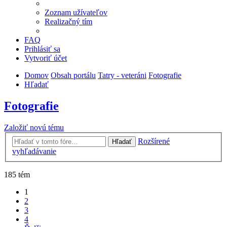
Zoznam užívateľov
Realizačný tím
FAQ
Prihlásiť sa
Vytvoriť účet
Domov
Obsah portálu
Tatry - veteráni
Fotografie
Hľadať
Fotografie
Založiť novú tému
Rozšírené
Hľadať
vyhľadávanie
185 tém
1
2
3
4