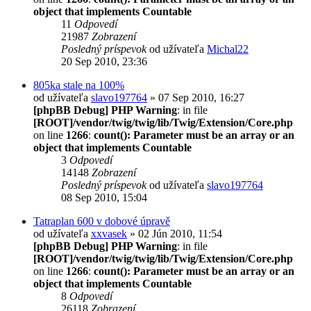
object that implements Countable
11
Odpovedí
21987
Zobrazení
Posledný príspevok
od užívateľa
Michal22
20 Sep 2010, 23:36
805ka stale na 100%
od užívateľa
slavo197764
» 07 Sep 2010, 16:27
[phpBB Debug] PHP Warning
: in file
[ROOT]/vendor/twig/twig/lib/Twig/Extension/Core.php
on line
1266
:
count(): Parameter must be an array or an
object that implements Countable
3
Odpovedí
14148
Zobrazení
Posledný príspevok
od užívateľa
slavo197764
08 Sep 2010, 15:04
Tatraplan 600 v dobové úpravě
od užívateľa
xxvasek
» 02 Jún 2010, 11:54
[phpBB Debug] PHP Warning
: in file
[ROOT]/vendor/twig/twig/lib/Twig/Extension/Core.php
on line
1266
:
count(): Parameter must be an array or an
object that implements Countable
8
Odpovedí
26118
Zobrazení