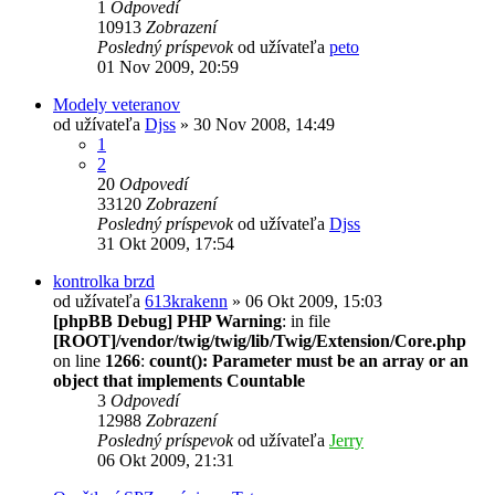
1
Odpovedí
10913
Zobrazení
Posledný príspevok
od užívateľa
peto
01 Nov 2009, 20:59
Modely veteranov
od užívateľa
Djss
» 30 Nov 2008, 14:49
1
2
20
Odpovedí
33120
Zobrazení
Posledný príspevok
od užívateľa
Djss
31 Okt 2009, 17:54
kontrolka brzd
od užívateľa
613krakenn
» 06 Okt 2009, 15:03
[phpBB Debug] PHP Warning
: in file
[ROOT]/vendor/twig/twig/lib/Twig/Extension/Core.php
on line
1266
:
count(): Parameter must be an array or an
object that implements Countable
3
Odpovedí
12988
Zobrazení
Posledný príspevok
od užívateľa
Jerry
06 Okt 2009, 21:31