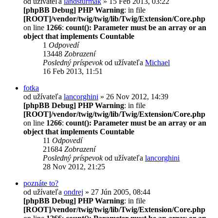
od užívateľa
landšturmák
» 15 Feb 2013, 03:22
[phpBB Debug] PHP Warning
: in file
[ROOT]/vendor/twig/twig/lib/Twig/Extension/Core.php
on line
1266
:
count(): Parameter must be an array or an
object that implements Countable
1
Odpovedí
13448
Zobrazení
Posledný príspevok
od užívateľa
Michael
16 Feb 2013, 11:51
fotka
od užívateľa
lancorghini
» 26 Nov 2012, 14:39
[phpBB Debug] PHP Warning
: in file
[ROOT]/vendor/twig/twig/lib/Twig/Extension/Core.php
on line
1266
:
count(): Parameter must be an array or an
object that implements Countable
11
Odpovedí
21684
Zobrazení
Posledný príspevok
od užívateľa
lancorghini
28 Nov 2012, 21:25
poznáte to?
od užívateľa
ondrej
» 27 Jún 2005, 08:44
[phpBB Debug] PHP Warning
: in file
[ROOT]/vendor/twig/twig/lib/Twig/Extension/Core.php