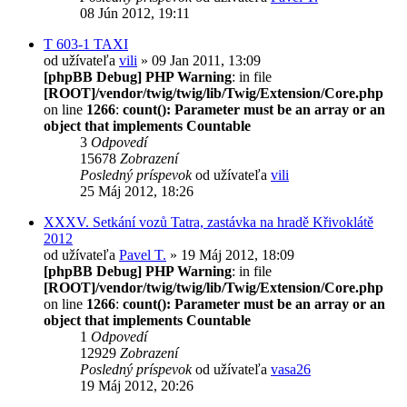
08 Jún 2012, 19:11
T 603-1 TAXI
od užívateľa
vili
» 09 Jan 2011, 13:09
[phpBB Debug] PHP Warning
: in file
[ROOT]/vendor/twig/twig/lib/Twig/Extension/Core.php
on line
1266
:
count(): Parameter must be an array or an
object that implements Countable
3
Odpovedí
15678
Zobrazení
Posledný príspevok
od užívateľa
vili
25 Máj 2012, 18:26
XXXV. Setkání vozů Tatra, zastávka na hradě Křivoklátě
2012
od užívateľa
Pavel T.
» 19 Máj 2012, 18:09
[phpBB Debug] PHP Warning
: in file
[ROOT]/vendor/twig/twig/lib/Twig/Extension/Core.php
on line
1266
:
count(): Parameter must be an array or an
object that implements Countable
1
Odpovedí
12929
Zobrazení
Posledný príspevok
od užívateľa
vasa26
19 Máj 2012, 20:26