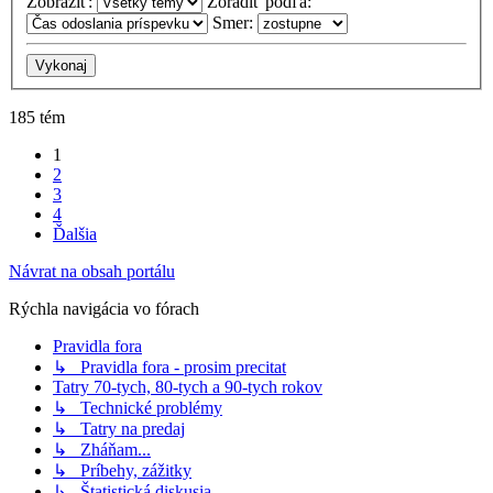
Zobraziť:
Zoradiť podľa:
Smer:
185 tém
1
2
3
4
Ďalšia
Návrat na obsah portálu
Rýchla navigácia vo fórach
Pravidla fora
↳ Pravidla fora - prosim precitat
Tatry 70-tych, 80-tych a 90-tych rokov
↳ Technické problémy
↳ Tatry na predaj
↳ Zháňam...
↳ Príbehy, zážitky
↳ Štatistická diskusia