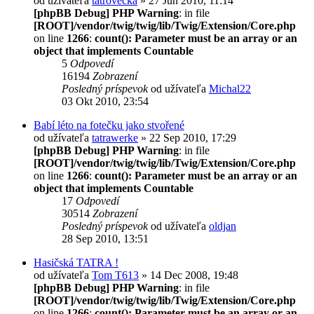
od užívateľa
tatrovecka
» 27 Jún 2010, 11:14
[phpBB Debug] PHP Warning
: in file
[ROOT]/vendor/twig/twig/lib/Twig/Extension/Core.php
on line
1266
:
count(): Parameter must be an array or an
object that implements Countable
5
Odpovedí
16194
Zobrazení
Posledný príspevok
od užívateľa
Michal22
03 Okt 2010, 23:54
Babí léto na fotečku jako stvořené
od užívateľa
tatrawerke
» 22 Sep 2010, 17:29
[phpBB Debug] PHP Warning
: in file
[ROOT]/vendor/twig/twig/lib/Twig/Extension/Core.php
on line
1266
:
count(): Parameter must be an array or an
object that implements Countable
17
Odpovedí
30514
Zobrazení
Posledný príspevok
od užívateľa
oldjan
28 Sep 2010, 13:51
Hasičská TATRA !
od užívateľa
Tom T613
» 14 Dec 2008, 19:48
[phpBB Debug] PHP Warning
: in file
[ROOT]/vendor/twig/twig/lib/Twig/Extension/Core.php
on line
1266
:
count(): Parameter must be an array or an