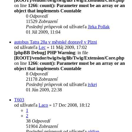
[ROOT]/vendor/twig/twig/lib/Twig/Extension/Core.php
on line
1266
:
count(): Parameter must be an array or an
object that implements Countable
0
Odpovedí
11529
Zobrazení
Posledný príspevok
od užívateľa
Jirka Pollak
01 Júl 2009, 11:04
autobus Tatra 28a v městské dopravě v Plzni
od užívateľa
Lec
» 11 Máj 2009, 17:02
[phpBB Debug] PHP Warning
: in file
[ROOT]/vendor/twig/twig/lib/Twig/Extension/Core.php
on line
1266
:
count(): Parameter must be an array or an
object that implements Countable
8
Odpovedí
21178
Zobrazení
Posledný príspevok
od užívateľa
ivkej
01 Jún 2009, 22:38
T603
od užívateľa
Laco
» 17 Dec 2008, 18:12
1
2
38
Odpovedí
51904
Zobrazení
Posledný príspevok
od užívateľa
oldjan