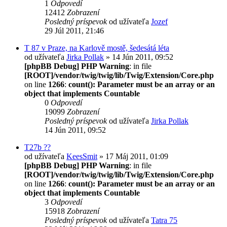
1
Odpovedí
12412
Zobrazení
Posledný príspevok
od užívateľa
Jozef
29 Júl 2011, 21:46
T 87 v Praze, na Karlově mostě, šedesátá léta
od užívateľa
Jirka Pollak
» 14 Jún 2011, 09:52
[phpBB Debug] PHP Warning
: in file
[ROOT]/vendor/twig/twig/lib/Twig/Extension/Core.php
on line
1266
:
count(): Parameter must be an array or an
object that implements Countable
0
Odpovedí
19099
Zobrazení
Posledný príspevok
od užívateľa
Jirka Pollak
14 Jún 2011, 09:52
T27b ??
od užívateľa
KeesSmit
» 17 Máj 2011, 01:09
[phpBB Debug] PHP Warning
: in file
[ROOT]/vendor/twig/twig/lib/Twig/Extension/Core.php
on line
1266
:
count(): Parameter must be an array or an
object that implements Countable
3
Odpovedí
15918
Zobrazení
Posledný príspevok
od užívateľa
Tatra 75