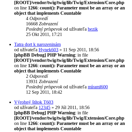
[ROOT]/vendor/twig/twig/lib/Twig/Extension/Core.php
on line
1266
:
count(): Parameter must be an array or an
object that implements Countable
4
Odpovedí
16668
Zobrazení
Posledný príspevok
od užívateľa
bezik
25 Okt 2011, 17:21
Tatra dort k narozeninám
od užívateľa
Hynek603
» 11 Sep 2011, 18:56
[phpBB Debug] PHP Warning
: in file
[ROOT]/vendor/twig/twig/lib/Twig/Extension/Core.php
on line
1266
:
count(): Parameter must be an array or an
object that implements Countable
2
Odpovedí
13931
Zobrazení
Posledný príspevok
od užívateľa
míraml600
12 Sep 2011, 18:42
Výrobný štítok T603
od užívateľa
12345
» 29 Júl 2011, 18:56
[phpBB Debug] PHP Warning
: in file
[ROOT]/vendor/twig/twig/lib/Twig/Extension/Core.php
on line
1266
:
count(): Parameter must be an array or an
object that implements Countable