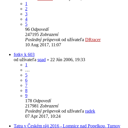
1
2
3
4
5
96
Odpovedí
247195
Zobrazení
Posledný príspevok
od užívateľa
DRracer
10 Aug 2017, 11:07
fotky k 603
od užívateľa
sqad
» 22 Jún 2006, 19:33
1
…
5
6
7
8
9
178
Odpovedí
217981
Zobrazení
Posledný príspevok
od užívateľa
radek
07 Apr 2017, 10:24
Tatra v Českém ráji 2016 - Lomnice nad Popelkou, Turnov