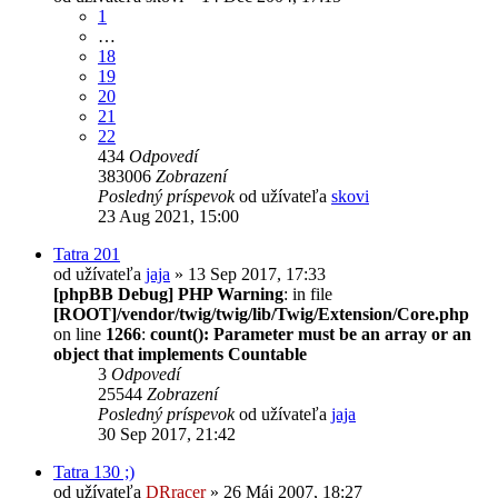
1
…
18
19
20
21
22
434
Odpovedí
383006
Zobrazení
Posledný príspevok
od užívateľa
skovi
23 Aug 2021, 15:00
Tatra 201
od užívateľa
jaja
» 13 Sep 2017, 17:33
[phpBB Debug] PHP Warning
: in file
[ROOT]/vendor/twig/twig/lib/Twig/Extension/Core.php
on line
1266
:
count(): Parameter must be an array or an
object that implements Countable
3
Odpovedí
25544
Zobrazení
Posledný príspevok
od užívateľa
jaja
30 Sep 2017, 21:42
Tatra 130 ;)
od užívateľa
DRracer
» 26 Máj 2007, 18:27