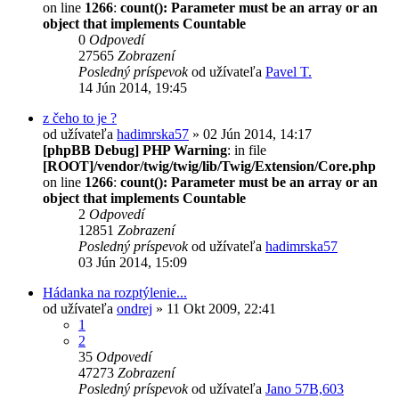
on line
1266
:
count(): Parameter must be an array or an
object that implements Countable
0
Odpovedí
27565
Zobrazení
Posledný príspevok
od užívateľa
Pavel T.
14 Jún 2014, 19:45
z čeho to je ?
od užívateľa
hadimrska57
» 02 Jún 2014, 14:17
[phpBB Debug] PHP Warning
: in file
[ROOT]/vendor/twig/twig/lib/Twig/Extension/Core.php
on line
1266
:
count(): Parameter must be an array or an
object that implements Countable
2
Odpovedí
12851
Zobrazení
Posledný príspevok
od užívateľa
hadimrska57
03 Jún 2014, 15:09
Hádanka na rozptýlenie...
od užívateľa
ondrej
» 11 Okt 2009, 22:41
1
2
35
Odpovedí
47273
Zobrazení
Posledný príspevok
od užívateľa
Jano 57B,603