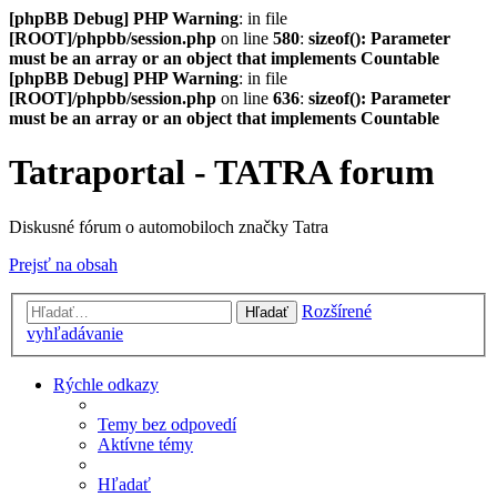
[phpBB Debug] PHP Warning
: in file
[ROOT]/phpbb/session.php
on line
580
:
sizeof(): Parameter
must be an array or an object that implements Countable
[phpBB Debug] PHP Warning
: in file
[ROOT]/phpbb/session.php
on line
636
:
sizeof(): Parameter
must be an array or an object that implements Countable
Tatraportal - TATRA forum
Diskusné fórum o automobiloch značky Tatra
Prejsť na obsah
Rozšírené
Hľadať
vyhľadávanie
Rýchle odkazy
Temy bez odpovedí
Aktívne témy
Hľadať