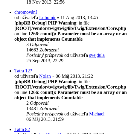
18 Nov 2013, 22:56
chromování
od užívateľa
Lubomír
» 11 Aug 2013, 13:45
[phpBB Debug] PHP Warning
: in file
[ROOT]/vendor/twig/twig/lib/Twig/Extension/Core.php
on line
1266
:
count(): Parameter must be an array or an
object that implements Countable
3
Odpovedí
14663
Zobrazení
Posledný príspevok
od užívateľa
svejdula
25 Sep 2013, 22:29
Tatra 12?
od užívateľa
Nolan
» 06 Máj 2013, 21:22
[phpBB Debug] PHP Warning
: in file
[ROOT]/vendor/twig/twig/lib/Twig/Extension/Core.php
on line
1266
:
count(): Parameter must be an array or an
object that implements Countable
2
Odpovedí
13481
Zobrazení
Posledný príspevok
od užívateľa
Michael
06 Máj 2013, 21:59
Tatra 82