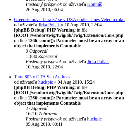
Posledný príspevok
od užívateľa
Kontráš
26 Aug 2010, 06:04
Greensteinova Tatra 87 se v USA podle Times Veteran roku
od užívateľa
Jirka Pollak
» 10 Aug 2010, 22:04
[phpBB Debug] PHP Warning
: in file
[ROOT]/vendor/twig/twig/lib/Twig/Extension/Core.php
on line
1266
:
count(): Parameter must be an array or an
object that implements Countable
0
Odpovedí
11880
Zobrazení
Posledný príspevok
od užívateľa
Jirka Pollak
10 Aug 2010, 22:04
Tatra 603 v GTA San Andreas
od užívateľa
huckpie
» 04 Aug 2010, 15:24
[phpBB Debug] PHP Warning
: in file
[ROOT]/vendor/twig/twig/lib/Twig/Extension/Core.php
on line
1266
:
count(): Parameter must be an array or an
object that implements Countable
2
Odpovedí
16210
Zobrazení
Posledný príspevok
od užívateľa
huckpie
05 Aug 2010, 00:11