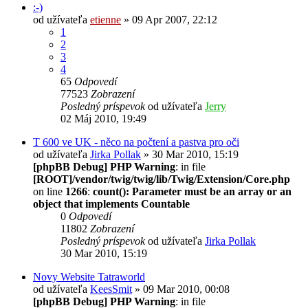
:-)
od užívateľa
etienne
» 09 Apr 2007, 22:12
1
2
3
4
65
Odpovedí
77523
Zobrazení
Posledný príspevok
od užívateľa
Jerry
02 Máj 2010, 19:49
T 600 ve UK - něco na počtení a pastva pro oči
od užívateľa
Jirka Pollak
» 30 Mar 2010, 15:19
[phpBB Debug] PHP Warning
: in file
[ROOT]/vendor/twig/twig/lib/Twig/Extension/Core.php
on line
1266
:
count(): Parameter must be an array or an
object that implements Countable
0
Odpovedí
11802
Zobrazení
Posledný príspevok
od užívateľa
Jirka Pollak
30 Mar 2010, 15:19
Novy Website Tatraworld
od užívateľa
KeesSmit
» 09 Mar 2010, 00:08
[phpBB Debug] PHP Warning
: in file