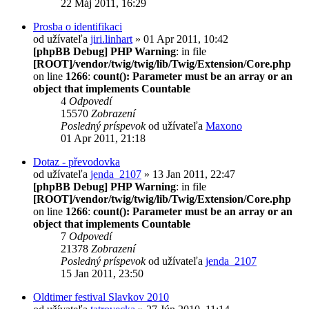
22 Máj 2011, 16:29
Prosba o identifikaci
od užívateľa
jiri.linhart
» 01 Apr 2011, 10:42
[phpBB Debug] PHP Warning
: in file
[ROOT]/vendor/twig/twig/lib/Twig/Extension/Core.php
on line
1266
:
count(): Parameter must be an array or an
object that implements Countable
4
Odpovedí
15570
Zobrazení
Posledný príspevok
od užívateľa
Maxono
01 Apr 2011, 21:18
Dotaz - převodovka
od užívateľa
jenda_2107
» 13 Jan 2011, 22:47
[phpBB Debug] PHP Warning
: in file
[ROOT]/vendor/twig/twig/lib/Twig/Extension/Core.php
on line
1266
:
count(): Parameter must be an array or an
object that implements Countable
7
Odpovedí
21378
Zobrazení
Posledný príspevok
od užívateľa
jenda_2107
15 Jan 2011, 23:50
Oldtimer festival Slavkov 2010