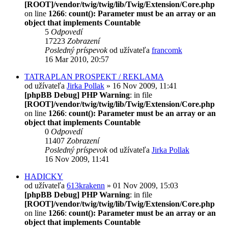
[ROOT]/vendor/twig/twig/lib/Twig/Extension/Core.php
on line
1266
:
count(): Parameter must be an array or an
object that implements Countable
5
Odpovedí
17223
Zobrazení
Posledný príspevok
od užívateľa
francomk
16 Mar 2010, 20:57
TATRAPLAN PROSPEKT / REKLAMA
od užívateľa
Jirka Pollak
» 16 Nov 2009, 11:41
[phpBB Debug] PHP Warning
: in file
[ROOT]/vendor/twig/twig/lib/Twig/Extension/Core.php
on line
1266
:
count(): Parameter must be an array or an
object that implements Countable
0
Odpovedí
11407
Zobrazení
Posledný príspevok
od užívateľa
Jirka Pollak
16 Nov 2009, 11:41
HADICKY
od užívateľa
613krakenn
» 01 Nov 2009, 15:03
[phpBB Debug] PHP Warning
: in file
[ROOT]/vendor/twig/twig/lib/Twig/Extension/Core.php
on line
1266
:
count(): Parameter must be an array or an
object that implements Countable