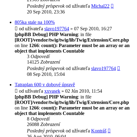
Posledný príspevok
od užívateľa
Michal22
20 Sep 2010, 23:36
805ka stale na 100%
od užívateľa
slavo197764
» 07 Sep 2010, 16:27
[phpBB Debug] PHP Warning
: in file
[ROOT]/vendor/twig/twig/lib/Twig/Extension/Core.php
on line
1266
:
count(): Parameter must be an array or an
object that implements Countable
3
Odpovedí
14125
Zobrazení
Posledný príspevok
od užívateľa
slavo197764
08 Sep 2010, 15:04
Tatraplan 600 v dobové úpravě
od užívateľa
xxvasek
» 02 Jún 2010, 11:54
[phpBB Debug] PHP Warning
: in file
[ROOT]/vendor/twig/twig/lib/Twig/Extension/Core.php
on line
1266
:
count(): Parameter must be an array or an
object that implements Countable
8
Odpovedí
26088
Zobrazení
Posledný príspevok
od užívateľa
Kontráš
26 Aug 2010, 06:04