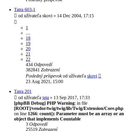
Tatra 603-1
od užívateľa
skovi
» 14 Dec 2004, 17:15
1
…
18
19
20
21
22
434
Odpovedí
382841
Zobrazení
Posledný príspevok
od užívateľa
skovi
23 Aug 2021, 15:00
Tatra 201
od užívateľa
jaja
» 13 Sep 2017, 17:33
[phpBB Debug] PHP Warning
: in file
[ROOT]/vendor/twig/twig/lib/Twig/Extension/Core.php
on line
1266
:
count(): Parameter must be an array or an
object that implements Countable
3
Odpovedí
25519
Zobrazení