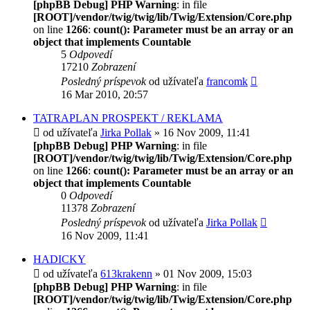
[phpBB Debug] PHP Warning
: in file
[ROOT]/vendor/twig/twig/lib/Twig/Extension/Core.php
on line
1266
:
count(): Parameter must be an array or an
object that implements Countable
5
Odpovedí
17210
Zobrazení
Posledný príspevok
od užívateľa
francomk
16 Mar 2010, 20:57
TATRAPLAN PROSPEKT / REKLAMA
od užívateľa
Jirka Pollak
» 16 Nov 2009, 11:41
[phpBB Debug] PHP Warning
: in file
[ROOT]/vendor/twig/twig/lib/Twig/Extension/Core.php
on line
1266
:
count(): Parameter must be an array or an
object that implements Countable
0
Odpovedí
11378
Zobrazení
Posledný príspevok
od užívateľa
Jirka Pollak
16 Nov 2009, 11:41
HADICKY
od užívateľa
613krakenn
» 01 Nov 2009, 15:03
[phpBB Debug] PHP Warning
: in file
[ROOT]/vendor/twig/twig/lib/Twig/Extension/Core.php