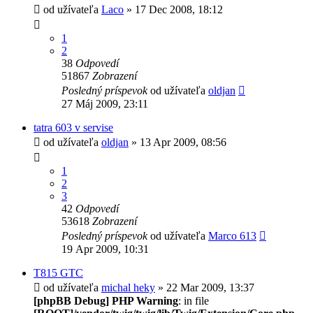
od užívateľa
Laco
» 17 Dec 2008, 18:12
1
2
38
Odpovedí
51867
Zobrazení
Posledný príspevok
od užívateľa
oldjan
27 Máj 2009, 23:11
tatra 603 v servise
od užívateľa
oldjan
» 13 Apr 2009, 08:56
1
2
3
42
Odpovedí
53618
Zobrazení
Posledný príspevok
od užívateľa
Marco 613
19 Apr 2009, 10:31
T815 GTC
od užívateľa
michal heky
» 22 Mar 2009, 13:37
[phpBB Debug] PHP Warning
: in file