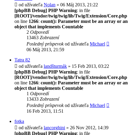
od užívateľa
Nolan
» 06 Máj 2013, 21:22
[phpBB Debug] PHP Warning
: in file
[ROOT]/vendor/twig/twig/lib/Twig/Extension/Core.php
on line
1266
:
count(): Parameter must be an array or an
object that implements Countable
2
Odpovedí
13463
Zobrazení
Posledný príspevok
od užívateľa
Michael
06 Máj 2013, 21:59
Tatra 82
od užívateľa
landšturmák
» 15 Feb 2013, 03:22
[phpBB Debug] PHP Warning
: in file
[ROOT]/vendor/twig/twig/lib/Twig/Extension/Core.php
on line
1266
:
count(): Parameter must be an array or an
object that implements Countable
1
Odpovedí
13433
Zobrazení
Posledný príspevok
od užívateľa
Michael
16 Feb 2013, 11:51
fotka
od užívateľa
lancorghini
» 26 Nov 2012, 14:39
[phpBB Debug] PHP Warning
: in file