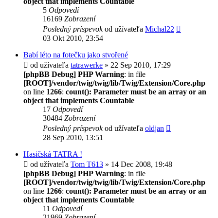
object that implements Countable
5
Odpovedí
16169
Zobrazení
Posledný príspevok
od užívateľa
Michal22
03 Okt 2010, 23:54
Babí léto na fotečku jako stvořené
od užívateľa
tatrawerke
» 22 Sep 2010, 17:29
[phpBB Debug] PHP Warning
: in file
[ROOT]/vendor/twig/twig/lib/Twig/Extension/Core.php
on line
1266
:
count(): Parameter must be an array or an
object that implements Countable
17
Odpovedí
30484
Zobrazení
Posledný príspevok
od užívateľa
oldjan
28 Sep 2010, 13:51
Hasičská TATRA !
od užívateľa
Tom T613
» 14 Dec 2008, 19:48
[phpBB Debug] PHP Warning
: in file
[ROOT]/vendor/twig/twig/lib/Twig/Extension/Core.php
on line
1266
:
count(): Parameter must be an array or an
object that implements Countable
11
Odpovedí
21969
Zobrazení