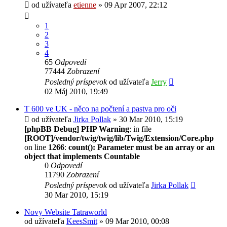
od užívateľa
etienne
» 09 Apr 2007, 22:12
1
2
3
4
65
Odpovedí
77444
Zobrazení
Posledný príspevok
od užívateľa
Jerry
02 Máj 2010, 19:49
T 600 ve UK - něco na počtení a pastva pro oči
od užívateľa
Jirka Pollak
» 30 Mar 2010, 15:19
[phpBB Debug] PHP Warning
: in file
[ROOT]/vendor/twig/twig/lib/Twig/Extension/Core.php
on line
1266
:
count(): Parameter must be an array or an
object that implements Countable
0
Odpovedí
11790
Zobrazení
Posledný príspevok
od užívateľa
Jirka Pollak
30 Mar 2010, 15:19
Novy Website Tatraworld
od užívateľa
KeesSmit
» 09 Mar 2010, 00:08