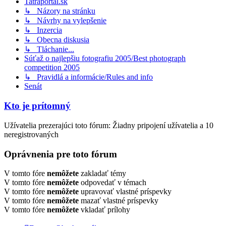
Tatraportal.sk
↳ Názory na stránku
↳ Návrhy na vylepšenie
↳ Inzercia
↳ Obecna diskusia
↳ Tláchanie...
Súťaž o najlepšiu fotografiu 2005/Best photograph
competition 2005
↳ Pravidlá a informácie/Rules and info
Senát
Kto je prítomný
Užívatelia prezerajúci toto fórum: Žiadny pripojení užívatelia a 10
neregistrovaných
Oprávnenia pre toto fórum
V tomto fóre
nemôžete
zakladať témy
V tomto fóre
nemôžete
odpovedať v témach
V tomto fóre
nemôžete
upravovať vlastné príspevky
V tomto fóre
nemôžete
mazať vlastné príspevky
V tomto fóre
nemôžete
vkladať prílohy