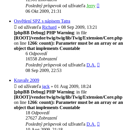
Posledný príspevok
od užívateľa
Jerry
06 Okt 2009, 21:31
Osvětlení SPZ s nápisem Tatra
od užívateľa
Richard
» 08 Sep 2009, 13:21
[phpBB Debug] PHP Warning
: in file
[ROOT]/vendor/twig/twig/lib/Twig/Extension/Core.php
on line
1266
:
count(): Parameter must be an array or an
object that implements Countable
6
Odpovedí
16558
Zobrazení
Posledný príspevok
od užívateľa
D.A.
08 Sep 2009, 22:53
Kravaře 2009
od užívateľa
jack
» 01 Aug 2009, 18:24
[phpBB Debug] PHP Warning
: in file
[ROOT]/vendor/twig/twig/lib/Twig/Extension/Core.php
on line
1266
:
count(): Parameter must be an array or an
object that implements Countable
18
Odpovedí
27627
Zobrazení
Posledný príspevok
od užívateľa
D.A.
10 Aug 2009, 21:18