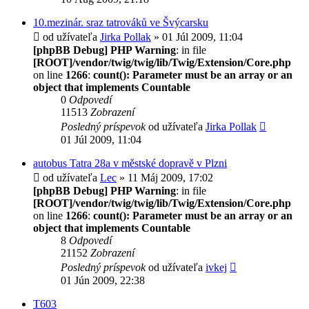
10.mezinár. sraz tatrováků ve Švýcarsku
od užívateľa
Jirka Pollak
» 01 Júl 2009, 11:04
[phpBB Debug] PHP Warning
: in file
[ROOT]/vendor/twig/twig/lib/Twig/Extension/Core.php
on line
1266
:
count(): Parameter must be an array or an
object that implements Countable
0
Odpovedí
11513
Zobrazení
Posledný príspevok
od užívateľa
Jirka Pollak
01 Júl 2009, 11:04
autobus Tatra 28a v městské dopravě v Plzni
od užívateľa
Lec
» 11 Máj 2009, 17:02
[phpBB Debug] PHP Warning
: in file
[ROOT]/vendor/twig/twig/lib/Twig/Extension/Core.php
on line
1266
:
count(): Parameter must be an array or an
object that implements Countable
8
Odpovedí
21152
Zobrazení
Posledný príspevok
od užívateľa
ivkej
01 Jún 2009, 22:38
T603