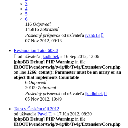
3
4
5
6
116
Odpovedí
145816
Zobrazení
Posledný príspevok
od užívateľa
ivan613
07 Nov 2012, 09:13
Restauration Tatra 603-3
od užívateľa
jkadlubek
» 16 Sep 2012, 12:06
[phpBB Debug] PHP Warning
: in file
[ROOT]/vendor/twig/twig/lib/Twig/Extension/Core.php
on line
1266
:
count(): Parameter must be an array or an
object that implements Countable
6
Odpovedí
20109
Zobrazení
Posledný príspevok
od užívateľa
jkadlubek
05 Nov 2012, 19:49
Tatra v Českém ráji 2012
od užívateľa
Pavel T.
» 17 Jún 2012, 08:30
[phpBB Debug] PHP Warning
: in file
[ROOT]/vendor/twig/twig/lib/Twig/Extension/Core.php