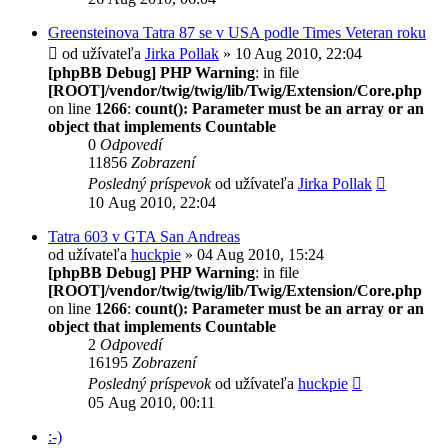
Greensteinova Tatra 87 se v USA podle Times Veteran roku
od užívateľa
Jirka Pollak
» 10 Aug 2010, 22:04
[phpBB Debug] PHP Warning
: in file
[ROOT]/vendor/twig/twig/lib/Twig/Extension/Core.php
on line
1266
:
count(): Parameter must be an array or an
object that implements Countable
0
Odpovedí
11856
Zobrazení
Posledný príspevok
od užívateľa
Jirka Pollak
10 Aug 2010, 22:04
Tatra 603 v GTA San Andreas
od užívateľa
huckpie
» 04 Aug 2010, 15:24
[phpBB Debug] PHP Warning
: in file
[ROOT]/vendor/twig/twig/lib/Twig/Extension/Core.php
on line
1266
:
count(): Parameter must be an array or an
object that implements Countable
2
Odpovedí
16195
Zobrazení
Posledný príspevok
od užívateľa
huckpie
05 Aug 2010, 00:11
:-)