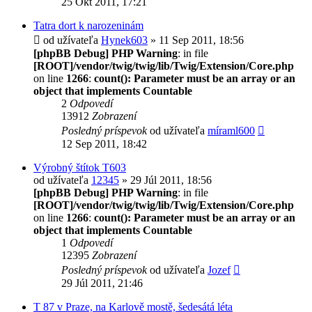
25 Okt 2011, 17:21
Tatra dort k narozeninám
od užívateľa
Hynek603
» 11 Sep 2011, 18:56
[phpBB Debug] PHP Warning
: in file
[ROOT]/vendor/twig/twig/lib/Twig/Extension/Core.php
on line
1266
:
count(): Parameter must be an array or an
object that implements Countable
2
Odpovedí
13912
Zobrazení
Posledný príspevok
od užívateľa
míraml600
12 Sep 2011, 18:42
Výrobný štítok T603
od užívateľa
12345
» 29 Júl 2011, 18:56
[phpBB Debug] PHP Warning
: in file
[ROOT]/vendor/twig/twig/lib/Twig/Extension/Core.php
on line
1266
:
count(): Parameter must be an array or an
object that implements Countable
1
Odpovedí
12395
Zobrazení
Posledný príspevok
od užívateľa
Jozef
29 Júl 2011, 21:46
T 87 v Praze, na Karlově mostě, šedesátá léta