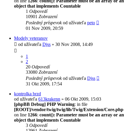
on line
1266
:
count(): Parameter must be an array or an
object that implements Countable
1
Odpovedí
10901
Zobrazení
Posledný príspevok
od užívateľa
peto
01 Nov 2009, 20:59
Modely veteranov
od užívateľa
Djss
» 30 Nov 2008, 14:49
1
2
20
Odpovedí
33080
Zobrazení
Posledný príspevok
od užívateľa
Djss
31 Okt 2009, 17:54
kontrolka brzd
od užívateľa
613krakenn
» 06 Okt 2009, 15:03
[phpBB Debug] PHP Warning
: in file
[ROOT]/vendor/twig/twig/lib/Twig/Extension/Core.php
on line
1266
:
count(): Parameter must be an array or an
object that implements Countable
3
Odpovedí
12961
Zobrazení