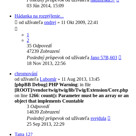
03 Jún 2014, 15:09
Hádanka na rozptýlenie...
od užívateľa
ondrej
» 11 Okt 2009, 22:41
1
2
35
Odpovedí
47239
Zobrazení
Posledný príspevok
od užívateľa
Jano 57B,603
18 Nov 2013, 22:56
chromování
od užívateľa
Lubomír
» 11 Aug 2013, 13:45
[phpBB Debug] PHP Warning
: in file
[ROOT]/vendor/twig/twig/lib/Twig/Extension/Core.php
on line
1266
:
count(): Parameter must be an array or an
object that implements Countable
3
Odpovedí
14639
Zobrazení
Posledný príspevok
od užívateľa
svejdula
25 Sep 2013, 22:29
Tatra 12?