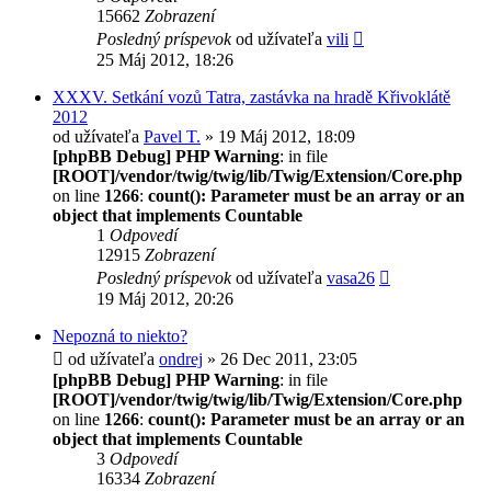
15662
Zobrazení
Posledný príspevok
od užívateľa
vili
25 Máj 2012, 18:26
XXXV. Setkání vozů Tatra, zastávka na hradě Křivoklátě
2012
od užívateľa
Pavel T.
» 19 Máj 2012, 18:09
[phpBB Debug] PHP Warning
: in file
[ROOT]/vendor/twig/twig/lib/Twig/Extension/Core.php
on line
1266
:
count(): Parameter must be an array or an
object that implements Countable
1
Odpovedí
12915
Zobrazení
Posledný príspevok
od užívateľa
vasa26
19 Máj 2012, 20:26
Nepozná to niekto?
od užívateľa
ondrej
» 26 Dec 2011, 23:05
[phpBB Debug] PHP Warning
: in file
[ROOT]/vendor/twig/twig/lib/Twig/Extension/Core.php
on line
1266
:
count(): Parameter must be an array or an
object that implements Countable
3
Odpovedí
16334
Zobrazení