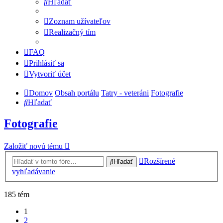
Hľadať
Zoznam užívateľov
Realizačný tím
FAQ
Prihlásiť sa
Vytvoriť účet
Domov
Obsah portálu
Tatry - veteráni
Fotografie
Hľadať
Fotografie
Založiť novú tému
Rozšírené
Hľadať
vyhľadávanie
185 tém
1
2