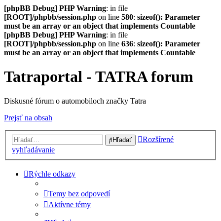
[phpBB Debug] PHP Warning
: in file
[ROOT]/phpbb/session.php
on line
580
:
sizeof(): Parameter
must be an array or an object that implements Countable
[phpBB Debug] PHP Warning
: in file
[ROOT]/phpbb/session.php
on line
636
:
sizeof(): Parameter
must be an array or an object that implements Countable
Tatraportal - TATRA forum
Diskusné fórum o automobiloch značky Tatra
Prejsť na obsah
Rozšírené
Hľadať
vyhľadávanie
Rýchle odkazy
Temy bez odpovedí
Aktívne témy