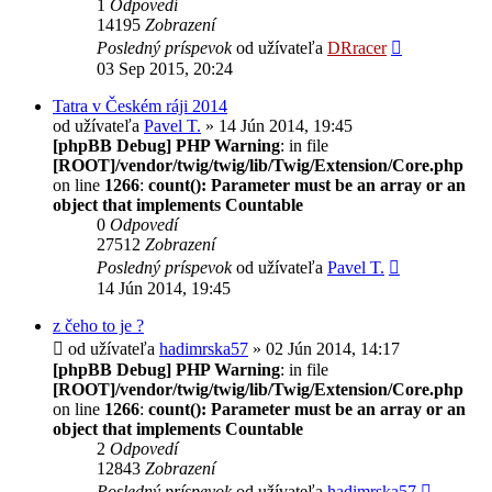
1
Odpovedí
14195
Zobrazení
Posledný príspevok
od užívateľa
DRracer
03 Sep 2015, 20:24
Tatra v Českém ráji 2014
od užívateľa
Pavel T.
» 14 Jún 2014, 19:45
[phpBB Debug] PHP Warning
: in file
[ROOT]/vendor/twig/twig/lib/Twig/Extension/Core.php
on line
1266
:
count(): Parameter must be an array or an
object that implements Countable
0
Odpovedí
27512
Zobrazení
Posledný príspevok
od užívateľa
Pavel T.
14 Jún 2014, 19:45
z čeho to je ?
od užívateľa
hadimrska57
» 02 Jún 2014, 14:17
[phpBB Debug] PHP Warning
: in file
[ROOT]/vendor/twig/twig/lib/Twig/Extension/Core.php
on line
1266
:
count(): Parameter must be an array or an
object that implements Countable
2
Odpovedí
12843
Zobrazení
Posledný príspevok
od užívateľa
hadimrska57