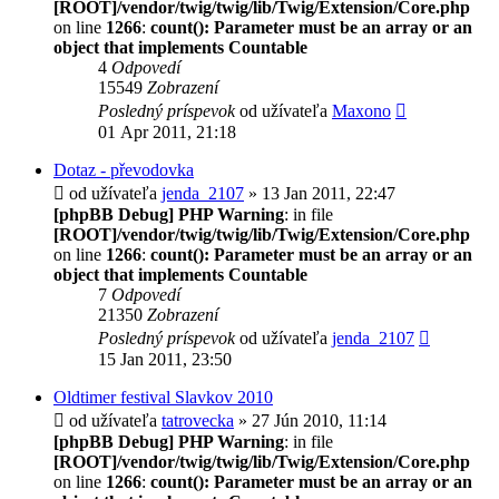
[ROOT]/vendor/twig/twig/lib/Twig/Extension/Core.php
on line
1266
:
count(): Parameter must be an array or an
object that implements Countable
4
Odpovedí
15549
Zobrazení
Posledný príspevok
od užívateľa
Maxono
01 Apr 2011, 21:18
Dotaz - převodovka
od užívateľa
jenda_2107
» 13 Jan 2011, 22:47
[phpBB Debug] PHP Warning
: in file
[ROOT]/vendor/twig/twig/lib/Twig/Extension/Core.php
on line
1266
:
count(): Parameter must be an array or an
object that implements Countable
7
Odpovedí
21350
Zobrazení
Posledný príspevok
od užívateľa
jenda_2107
15 Jan 2011, 23:50
Oldtimer festival Slavkov 2010
od užívateľa
tatrovecka
» 27 Jún 2010, 11:14
[phpBB Debug] PHP Warning
: in file
[ROOT]/vendor/twig/twig/lib/Twig/Extension/Core.php
on line
1266
:
count(): Parameter must be an array or an