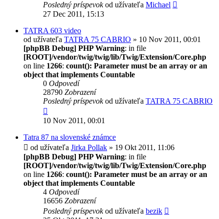
Posledný príspevok
od užívateľa
Michael
27 Dec 2011, 15:13
TATRA 603 video
od užívateľa
TATRA 75 CABRIO
» 10 Nov 2011, 00:01
[phpBB Debug] PHP Warning
: in file
[ROOT]/vendor/twig/twig/lib/Twig/Extension/Core.php
on line
1266
:
count(): Parameter must be an array or an
object that implements Countable
0
Odpovedí
28790
Zobrazení
Posledný príspevok
od užívateľa
TATRA 75 CABRIO
10 Nov 2011, 00:01
Tatra 87 na slovenské známce
od užívateľa
Jirka Pollak
» 19 Okt 2011, 11:06
[phpBB Debug] PHP Warning
: in file
[ROOT]/vendor/twig/twig/lib/Twig/Extension/Core.php
on line
1266
:
count(): Parameter must be an array or an
object that implements Countable
4
Odpovedí
16656
Zobrazení
Posledný príspevok
od užívateľa
bezik