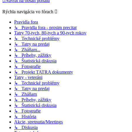
Návrat na obsah portálu
Rýchla navigácia vo fórach
Pravidla fora
↳ Pravidla fora - prosim precitat
Tatry 70-tych, 80-tych a 90-tych rokov
↳ Technické problémy
↳ Tatry na predaj
↳ Zháňam...
↳ Príbehy, zážitky
↳ Štatistická diskusia
↳ Fotografie
↳ Projekt TATRA dokumenty
Tatry - veteráni
↳ Technické problémy
↳ Tatry na predaj
↳ Zháňam
↳ Príbehy, zážitky
↳ Štatistická diskusia
↳ Fotografie
↳ História
Akcie, stretnutia/Meetings
↳ Diskusia