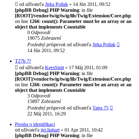
od užívateľa
Jirka Pollak
» 14 Jún 2011, 09:52
[phpBB Debug] PHP Warning
: in file
[ROOT]/vendor/twig/twig/lib/Twig/Extension/Core.php
on line
1266
:
count(): Parameter must be an array or an
object that implements Countable
0
Odpovedí
19075
Zobrazení
Posledný príspevok
od užívateľa
Jirka Pollak
14 Jún 2011, 09:52
T27b ??
od užívateľa
KeesSmit
» 17 Máj 2011, 01:09
[phpBB Debug] PHP Warning
: in file
[ROOT]/vendor/twig/twig/lib/Twig/Extension/Core.php
on line
1266
:
count(): Parameter must be an array or an
object that implements Countable
3
Odpovedí
15897
Zobrazení
Posledný príspevok
od užívateľa
Tatra 75
22 Máj 2011, 16:29
Prosba o identifikaci
od užívateľa
jiri.linhart
» 01 Apr 2011, 10:42
[phpBB Debug] PHP Warning
: in file