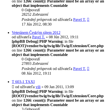
on line
1266
:
count(): Parameter must be an array or an
object that implements Countable
0
Odpovedí
28252
Zobrazení
Posledný príspevok
od užívateľa
Pavel T.
17 Jún 2012, 08:30
Veteránem Českým rájem 2012
od užívateľa
Pavel T.
» 08 Jún 2012, 19:11
[phpBB Debug] PHP Warning
: in file
[ROOT]/vendor/twig/twig/lib/Twig/Extension/Core.php
on line
1266
:
count(): Parameter must be an array or an
object that implements Countable
0
Odpovedí
27893
Zobrazení
Posledný príspevok
od užívateľa
Pavel T.
08 Jún 2012, 19:11
T 603-1 TAXI
od užívateľa
vili
» 09 Jan 2011, 13:09
[phpBB Debug] PHP Warning
: in file
[ROOT]/vendor/twig/twig/lib/Twig/Extension/Core.php
on line
1266
:
count(): Parameter must be an array or an
object that implements Countable
3
Odpovedí