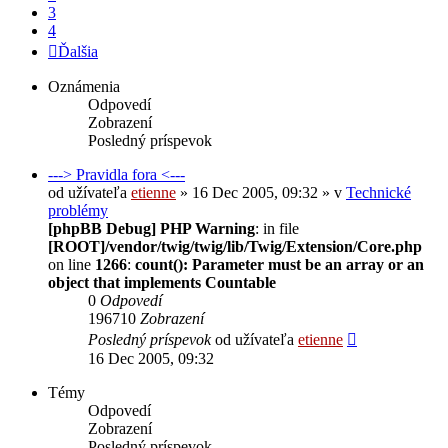
3
4
Ďalšia
Oznámenia
Odpovedí
Zobrazení
Posledný príspevok
---> Pravidla fora <---
od užívateľa
etienne
» 16 Dec 2005, 09:32 » v
Technické
problémy
[phpBB Debug] PHP Warning
: in file
[ROOT]/vendor/twig/twig/lib/Twig/Extension/Core.php
on line
1266
:
count(): Parameter must be an array or an
object that implements Countable
0
Odpovedí
196710
Zobrazení
Posledný príspevok
od užívateľa
etienne
16 Dec 2005, 09:32
Témy
Odpovedí
Zobrazení
Posledný príspevok