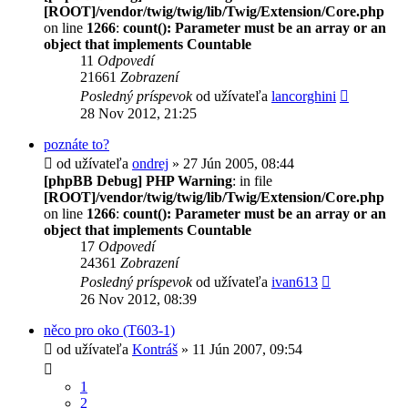
[ROOT]/vendor/twig/twig/lib/Twig/Extension/Core.php
on line
1266
:
count(): Parameter must be an array or an
object that implements Countable
11
Odpovedí
21661
Zobrazení
Posledný príspevok
od užívateľa
lancorghini
28 Nov 2012, 21:25
poznáte to?
od užívateľa
ondrej
» 27 Jún 2005, 08:44
[phpBB Debug] PHP Warning
: in file
[ROOT]/vendor/twig/twig/lib/Twig/Extension/Core.php
on line
1266
:
count(): Parameter must be an array or an
object that implements Countable
17
Odpovedí
24361
Zobrazení
Posledný príspevok
od užívateľa
ivan613
26 Nov 2012, 08:39
něco pro oko (T603-1)
od užívateľa
Kontráš
» 11 Jún 2007, 09:54
1
2