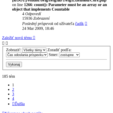
[ROOT]/vendor/twig/twig/lib/Twig/Extension/Core.php
on line
1266
:
count(): Parameter must be an array or an
object that implements Countable
4
Odpovedí
15936
Zobrazení
Posledný príspevok
od užívateľa
čadík
24 Mar 2009, 18:46
Založiť novú tému
Zobraziť:
Zoradiť podľa:
Smer:
185 tém
1
2
3
4
Ďalšia