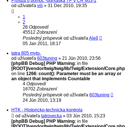
Prosba o pomoc -odhlaska TP v CR 603-1
od užívateľa
vili
» 31 Dec 2010, 19:35
1
2
26
Odpovedí
45512
Zobrazení
Posledný príspevok
od užívateľa
Aleš
05 Jan 2011, 18:17
tatra 805 myto.
od užívateľa
603tuning
» 21 Jún 2010, 23:56
[phpBB Debug] PHP Warning
: in file
[ROOT]/vendor/twig/twig/lib/Twig/Extension/Core.php
on line
1266
:
count(): Parameter must be an array or
an object that implements Countable
4
Odpovedí
16702
Zobrazení
Posledný príspevok
od užívateľa
603tuning
24 Jún 2010, 13:19
HTK - Historicko-technicka kontrola
od užívateľa
tatrovecka
» 03 Jún 2010, 15:23
[phpBB Debug] PHP Warning
: in file
[ROOT]/vendor/twig/twig/lib/Twig/Extension/Core.php