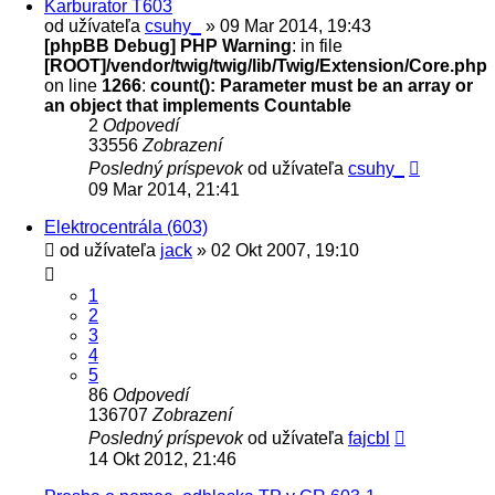
Karburator T603
od užívateľa
csuhy_
» 09 Mar 2014, 19:43
[phpBB Debug] PHP Warning
: in file
[ROOT]/vendor/twig/twig/lib/Twig/Extension/Core.php
on line
1266
:
count(): Parameter must be an array or
an object that implements Countable
2
Odpovedí
33556
Zobrazení
Posledný príspevok
od užívateľa
csuhy_
09 Mar 2014, 21:41
Elektrocentrála (603)
od užívateľa
jack
» 02 Okt 2007, 19:10
1
2
3
4
5
86
Odpovedí
136707
Zobrazení
Posledný príspevok
od užívateľa
fajcbl
14 Okt 2012, 21:46