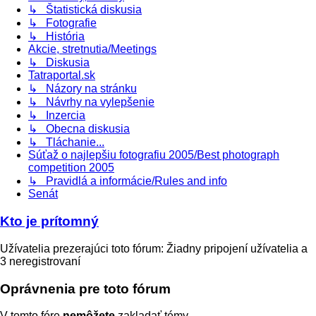
↳ Štatistická diskusia
↳ Fotografie
↳ História
Akcie, stretnutia/Meetings
↳ Diskusia
Tatraportal.sk
↳ Názory na stránku
↳ Návrhy na vylepšenie
↳ Inzercia
↳ Obecna diskusia
↳ Tláchanie...
Súťaž o najlepšiu fotografiu 2005/Best photograph
competition 2005
↳ Pravidlá a informácie/Rules and info
Senát
Kto je prítomný
Užívatelia prezerajúci toto fórum: Žiadny pripojení užívatelia a
3 neregistrovaní
Oprávnenia pre toto fórum
V tomto fóre
nemôžete
zakladať témy