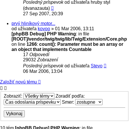
Posledný príspevok
od užívateľa
hruby styl
(dvanazauta)
27 Sep 2007, 20:39
prvý hliníkový motor...
od užívateľa
kovoo
» 01 Mar 2006, 13:11
[phpBB Debug] PHP Warning
: in file
[ROOT]/vendor/twig/twig/lib/Twig/Extension/Core.php
on line
1266
:
count(): Parameter must be an array or
an object that implements Countable
17
Odpovedí
29032
Zobrazení
Posledný príspevok
od užívateľa
Stevo
06 Mar 2006, 13:04
Založiť novú tému
Zobraziť:
Zoradiť podľa:
Smer:
10 tém
[phpBB Debug] PHP Warning
: in file