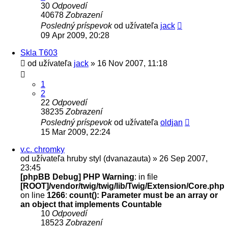
30
Odpovedí
40678
Zobrazení
Posledný príspevok
od užívateľa
jack
09 Apr 2009, 20:28
Skla T603
od užívateľa
jack
» 16 Nov 2007, 11:18
1
2
22
Odpovedí
38235
Zobrazení
Posledný príspevok
od užívateľa
oldjan
15 Mar 2009, 22:24
v.c. chromky
od užívateľa
hruby styl (dvanazauta)
» 26 Sep 2007,
23:45
[phpBB Debug] PHP Warning
: in file
[ROOT]/vendor/twig/twig/lib/Twig/Extension/Core.php
on line
1266
:
count(): Parameter must be an array or
an object that implements Countable
10
Odpovedí
18523
Zobrazení