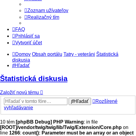
Zoznam užívateľov
Realizačný tím
FAQ
Prihlásiť sa
Vytvoriť účet
Domov
Obsah portálu
Tatry - veteráni
Štatistická
diskusia
Hľadať
Štatistická diskusia
Založiť novú tému
Hľadať
Rozšírené
vyhľadávanie
10 tém
[phpBB Debug] PHP Warning
: in file
[ROOT]/vendor/twig/twig/lib/Twig/Extension/Core.php
on
line
1266
:
count(): Parameter must be an array or an object