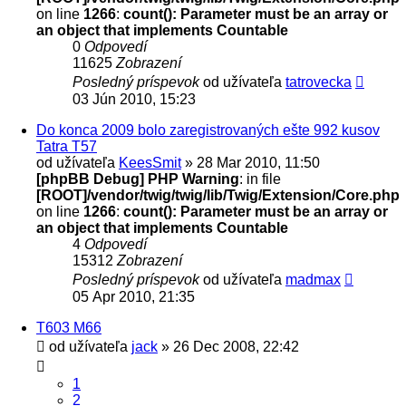
on line
1266
:
count(): Parameter must be an array or
an object that implements Countable
0
Odpovedí
11625
Zobrazení
Posledný príspevok
od užívateľa
tatrovecka
03 Jún 2010, 15:23
Do konca 2009 bolo zaregistrovaných ešte 992 kusov
Tatra T57
od užívateľa
KeesSmit
» 28 Mar 2010, 11:50
[phpBB Debug] PHP Warning
: in file
[ROOT]/vendor/twig/twig/lib/Twig/Extension/Core.php
on line
1266
:
count(): Parameter must be an array or
an object that implements Countable
4
Odpovedí
15312
Zobrazení
Posledný príspevok
od užívateľa
madmax
05 Apr 2010, 21:35
T603 M66
od užívateľa
jack
» 26 Dec 2008, 22:42
1
2