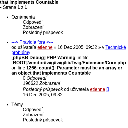
that implements Countable
• Strana
1
z
1
Oznámenia
Odpovedí
Zobrazení
Posledný príspevok
---> Pravidla fora <---
od užívateľa
etienne
» 16 Dec 2005, 09:32 » v
Technické
problémy
[phpBB Debug] PHP Warning
: in file
[ROOT]/vendor/twig/twig/lib/Twig/Extension/Core.php
on line
1266
:
count(): Parameter must be an array or
an object that implements Countable
0
Odpovedí
196622
Zobrazení
Posledný príspevok
od užívateľa
etienne
16 Dec 2005, 09:32
Témy
Odpovedí
Zobrazení
Posledný príspevok