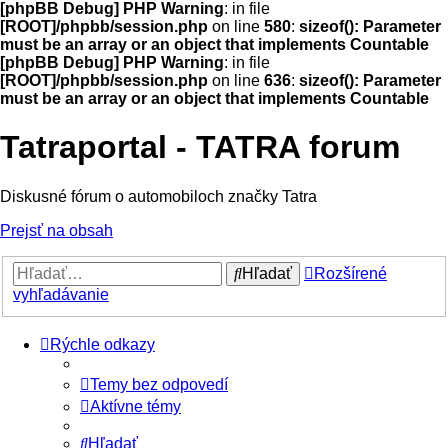
[phpBB Debug] PHP Warning
: in file
[ROOT]/phpbb/session.php
on line
580
:
sizeof(): Parameter
must be an array or an object that implements Countable
[phpBB Debug] PHP Warning
: in file
[ROOT]/phpbb/session.php
on line
636
:
sizeof(): Parameter
must be an array or an object that implements Countable
Tatraportal - TATRA forum
Diskusné fórum o automobiloch značky Tatra
Prejsť na obsah
Hľadať
Rozšírené
vyhľadávanie
Rýchle odkazy
Temy bez odpovedí
Aktívne témy
Hľadať