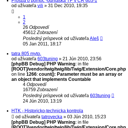
Prosba o pomoc -odhlaska TP v CR 603-1
od užívateľa
vili
» 31 Dec 2010, 19:35
1
2
26
Odpovedí
45612
Zobrazení
Posledný príspevok
od užívateľa
Aleš
05 Jan 2011, 18:17
tatra 805 myto.
od užívateľa
603tuning
» 21 Jún 2010, 23:56
[phpBB Debug] PHP Warning
: in file
[ROOT]/vendor/twig/twig/lib/Twig/Extension/Core.php
on line
1266
:
count(): Parameter must be an array or
an object that implements Countable
4
Odpovedí
16759
Zobrazení
Posledný príspevok
od užívateľa
603tuning
24 Jún 2010, 13:19
HTK - Historicko-technicka kontrola
od užívateľa
tatrovecka
» 03 Jún 2010, 15:23
[phpBB Debug] PHP Warning
: in file
[ROOT]/vendor/twig/twig/lib/Twig/Extension/Core.php