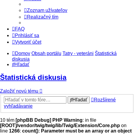
Zoznam užívateľov
Realizačný tím
FAQ
Prihlásiť sa
Vytvoriť účet
Domov
Obsah portálu
Tatry - veteráni
Štatistická
diskusia
Hľadať
Štatistická diskusia
Založiť novú tému
Hľadať
Rozšírené
vyhľadávanie
10 tém
[phpBB Debug] PHP Warning
: in file
[ROOT]/vendor/twig/twig/lib/Twig/Extension/Core.php
on
line
1266
:
count(): Parameter must be an array or an object