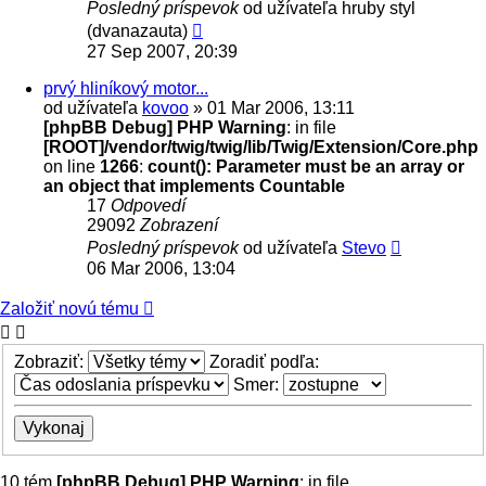
Posledný príspevok
od užívateľa
hruby styl
(dvanazauta)
27 Sep 2007, 20:39
prvý hliníkový motor...
od užívateľa
kovoo
» 01 Mar 2006, 13:11
[phpBB Debug] PHP Warning
: in file
[ROOT]/vendor/twig/twig/lib/Twig/Extension/Core.php
on line
1266
:
count(): Parameter must be an array or
an object that implements Countable
17
Odpovedí
29092
Zobrazení
Posledný príspevok
od užívateľa
Stevo
06 Mar 2006, 13:04
Založiť novú tému
Zobraziť:
Zoradiť podľa:
Smer:
10 tém
[phpBB Debug] PHP Warning
: in file