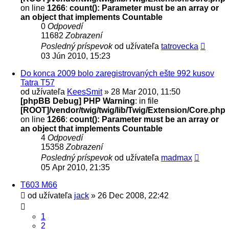
on line
1266
:
count(): Parameter must be an array or
an object that implements Countable
0
Odpovedí
11682
Zobrazení
Posledný príspevok
od užívateľa
tatrovecka
03 Jún 2010, 15:23
Do konca 2009 bolo zaregistrovaných ešte 992 kusov
Tatra T57
od užívateľa
KeesSmit
» 28 Mar 2010, 11:50
[phpBB Debug] PHP Warning
: in file
[ROOT]/vendor/twig/twig/lib/Twig/Extension/Core.php
on line
1266
:
count(): Parameter must be an array or
an object that implements Countable
4
Odpovedí
15358
Zobrazení
Posledný príspevok
od užívateľa
madmax
05 Apr 2010, 21:35
T603 M66
od užívateľa
jack
» 26 Dec 2008, 22:42
1
2