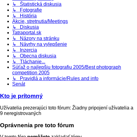
↳ Štatistická diskusia
↳ Fotografie
↳ História
Akcie, stretnutia/Meetings
↳ Diskusia
Tatraportal.sk
↳ Názory na stránku
↳ Návrhy na vylepšenie
↳ Inzercia
↳ Obecna diskusia
↳ Tláchanie...
Súťaž o najlepšiu fotografiu 2005/Best photograph
competition 2005
↳ Pravidlá a informácie/Rules and info
Senát
Kto je prítomný
Užívatelia prezerajúci toto fórum: Žiadny pripojení užívatelia a
9 neregistrovaných
Oprávnenia pre toto fórum
V tomto fóre
nemôžete
zakladať témy