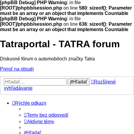
[phpBB Debug] PHP Warning
: in file
[ROOT]/phpbb/session.php
on line
580
:
sizeof(): Parameter
must be an array or an object that implements Countable
[phpBB Debug] PHP Warning
: in file
[ROOT]/phpbb/session.php
on line
636
:
sizeof(): Parameter
must be an array or an object that implements Countable
Tatraportal - TATRA forum
Diskusné fórum o automobiloch značky Tatra
Prejsť na obsah
Hľadať
Rozšírené
vyhľadávanie
Rýchle odkazy
Temy bez odpovedí
Aktívne témy
Hľadať