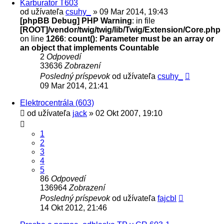
Karburator T603
od užívateľa
csuhy_
» 09 Mar 2014, 19:43
[phpBB Debug] PHP Warning
: in file
[ROOT]/vendor/twig/twig/lib/Twig/Extension/Core.php
on line
1266
:
count(): Parameter must be an array or
an object that implements Countable
2
Odpovedí
33636
Zobrazení
Posledný príspevok
od užívateľa
csuhy_
09 Mar 2014, 21:41
Elektrocentrála (603)
od užívateľa
jack
» 02 Okt 2007, 19:10
1
2
3
4
5
86
Odpovedí
136964
Zobrazení
Posledný príspevok
od užívateľa
fajcbl
14 Okt 2012, 21:46