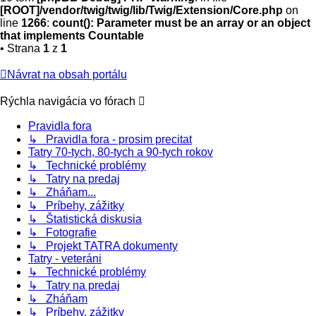
[ROOT]/vendor/twig/twig/lib/Twig/Extension/Core.php
on
line
1266
:
count(): Parameter must be an array or an object
that implements Countable
• Strana
1
z
1
Návrat na obsah portálu
Rýchla navigácia vo fórach
Pravidla fora
↳ Pravidla fora - prosim precitat
Tatry 70-tych, 80-tych a 90-tych rokov
↳ Technické problémy
↳ Tatry na predaj
↳ Zháňam...
↳ Príbehy, zážitky
↳ Štatistická diskusia
↳ Fotografie
↳ Projekt TATRA dokumenty
Tatry - veteráni
↳ Technické problémy
↳ Tatry na predaj
↳ Zháňam
↳ Príbehy, zážitky