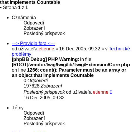
that implements Countable
• Strana
1
z
1
Oznámenia
Odpovedí
Zobrazení
Posledný príspevok
---> Pravidla fora <---
od užívateľa
etienne
» 16 Dec 2005, 09:32 » v
Technické
problémy
[phpBB Debug] PHP Warning
: in file
[ROOT]/vendor/twig/twig/lib/Twig/Extension/Core.php
on line
1266
:
count(): Parameter must be an array or
an object that implements Countable
0
Odpovedí
197628
Zobrazení
Posledný príspevok
od užívateľa
etienne
16 Dec 2005, 09:32
Témy
Odpovedí
Zobrazení
Posledný príspevok