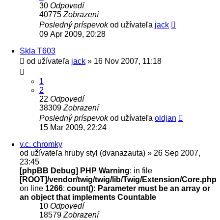
30
Odpovedí
40775
Zobrazení
Posledný príspevok
od užívateľa
jack
09 Apr 2009, 20:28
Skla T603
od užívateľa
jack
» 16 Nov 2007, 11:18
1
2
22
Odpovedí
38309
Zobrazení
Posledný príspevok
od užívateľa
oldjan
15 Mar 2009, 22:24
v.c. chromky
od užívateľa
hruby styl (dvanazauta)
» 26 Sep 2007,
23:45
[phpBB Debug] PHP Warning
: in file
[ROOT]/vendor/twig/twig/lib/Twig/Extension/Core.php
on line
1266
:
count(): Parameter must be an array or
an object that implements Countable
10
Odpovedí
18579
Zobrazení