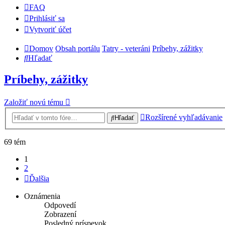
FAQ
Prihlásiť sa
Vytvoriť účet
Domov
Obsah portálu
Tatry - veteráni
Príbehy, zážitky
Hľadať
Príbehy, zážitky
Založiť novú tému
Rozšírené vyhľadávanie
Hľadať
69 tém
1
2
Ďalšia
Oznámenia
Odpovedí
Zobrazení
Posledný príspevok