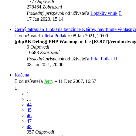
177
Odpovedí
278464
Zobrazení
Posledný príspevok
od užívateľa
Lojzkův vnuk
17 Jan 2023, 15:14
Černý tatraplán T 600 na benzínce Klárov, navrhnuté věhlasn
od užívateľa
Jirka Pollak
» 08 Jan 2021, 20:00
[phpBB Debug] PHP Warning
: in file
[ROOT]/vendor/twig/
0
Odpovedí
16688
Zobrazení
Posledný príspevok
od užívateľa
Jirka Pollak
08 Jan 2021, 20:00
Kačena
od užívateľa
Jerry
» 11 Dec 2007, 16:57
1
…
44
45
46
47
48
957
Odpovedí