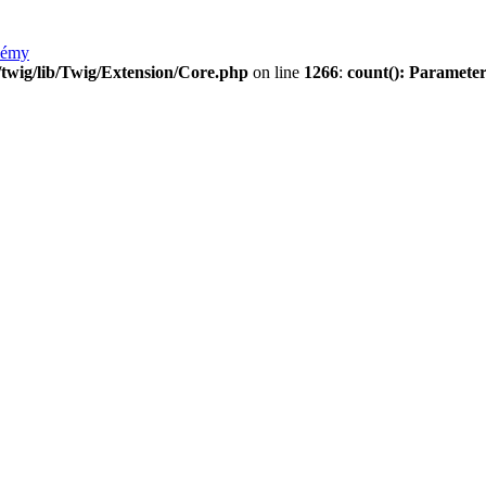
lémy
twig/lib/Twig/Extension/Core.php
on line
1266
:
count(): Parameter