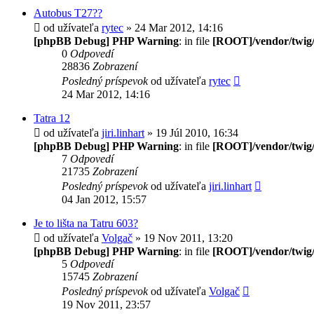
Autobus T27??
od užívateľa
rytec
» 24 Mar 2012, 14:16
[phpBB Debug] PHP Warning
: in file
[ROOT]/vendor/twig/
0
Odpovedí
28836
Zobrazení
Posledný príspevok
od užívateľa
rytec
24 Mar 2012, 14:16
Tatra 12
od užívateľa
jiri.linhart
» 19 Júl 2010, 16:34
[phpBB Debug] PHP Warning
: in file
[ROOT]/vendor/twig/
7
Odpovedí
21735
Zobrazení
Posledný príspevok
od užívateľa
jiri.linhart
04 Jan 2012, 15:57
Je to lišta na Tatru 603?
od užívateľa
Volgač
» 19 Nov 2011, 13:20
[phpBB Debug] PHP Warning
: in file
[ROOT]/vendor/twig/
5
Odpovedí
15745
Zobrazení
Posledný príspevok
od užívateľa
Volgač
19 Nov 2011, 23:57