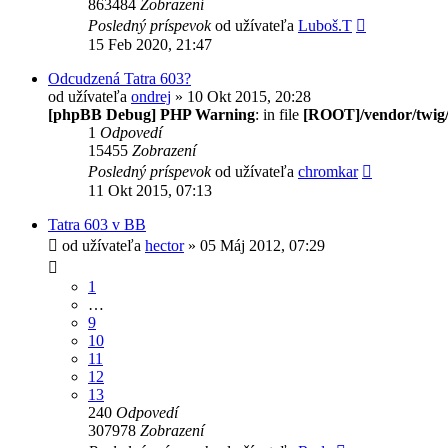
863484
Zobrazení
Posledný príspevok
od užívateľa
Luboš.T
15 Feb 2020, 21:47
Odcudzená Tatra 603?
od užívateľa
ondrej
» 10 Okt 2015, 20:28
[phpBB Debug] PHP Warning
: in file
[ROOT]/vendor/twig/
1
Odpovedí
15455
Zobrazení
Posledný príspevok
od užívateľa
chromkar
11 Okt 2015, 07:13
Tatra 603 v BB
od užívateľa
hector
» 05 Máj 2012, 07:29
1
…
9
10
11
12
13
240
Odpovedí
307978
Zobrazení