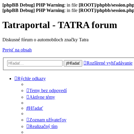
[phpBB Debug] PHP Warning
: in file
[ROOT]/phpbb/session.ph
[phpBB Debug] PHP Warning
: in file
[ROOT]/phpbb/session.ph
Tatraportal - TATRA forum
Diskusné fórum o automobiloch značky Tatra
Prejsť na obsah
Rozšírené vyhľadávanie
Hľadať
Rýchle odkazy
Temy bez odpovedí
Aktívne témy
Hľadať
Zoznam užívateľov
Realizačný tím