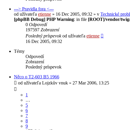
---> Pravidla fora <---
od užívateľa
etienne
» 16 Dec 2005, 09:32 » v
Technické prob
[phpBB Debug] PHP Warning
: in file
[ROOT]/vendor/twig/
0
Odpovedí
197597
Zobrazení
Posledný príspevok
od užívateľa
etienne
16 Dec 2005, 09:32
Témy
Odpovedí
Zobrazení
Posledný príspevok
Něco o T2-603 B5 1966
od užívateľa
Lojzkův vnuk
» 27 Mar 2006, 13:25
1
…
5
6
7
8
9