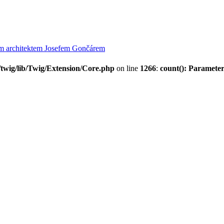
ým architektem Josefem Gončárem
twig/lib/Twig/Extension/Core.php
on line
1266
:
count(): Parameter