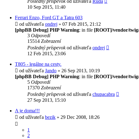
Posledný príspevok
od užívateľa
Ruda
10 Sep 2015, 11:40
Ferrari Enzo, Ford GT a Tatra 603
od užívateľa
ondrej
» 07 Feb 2015, 21:12
[phpBB Debug] PHP Warning
: in file
[ROOT]/vendor/twig/
3
Odpovedí
15514
Zobrazení
Posledný príspevok
od užívateľa
ondrej
12 Feb 2015, 23:06
T805 - legálne na cesty.
od užívateľa
Jando
» 26 Sep 2013, 10:19
[phpBB Debug] PHP Warning
: in file
[ROOT]/vendor/twig/
5
Odpovedí
17370
Zobrazení
Posledný príspevok
od užívateľa
chupacabra
27 Sep 2013, 15:10
A je doma!!!
od užívateľa
bezik
» 29 Dec 2008, 18:26
1
2