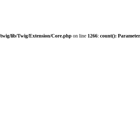
twig/lib/Twig/Extension/Core.php
on line
1266
:
count(): Parameter