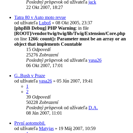
Posledný príspevok
od užívateľa
jack
22 Okt 2007, 18:27
Tatra 80 v Auto moto revue
od užívateľa
Luboš
» 08 Okt 2005, 23:37
[phpBB Debug] PHP Warning
: in file
[ROOT]/vendor/twig/twig/lib/Twig/Extension/Core.php
on line
1266
:
count(): Parameter must be an array or an
object that implements Countable
15
Odpovedí
25276
Zobrazení
Posledný príspevok
od užívateľa
vasa26
06 Okt 2007, 17:01
G..Bush v Praze
od užívateľa
vasa26
» 05 Jún 2007, 19:41
1
2
39
Odpovedí
50228
Zobrazení
Posledný príspevok
od užívateľa
D.A.
08 Jún 2007, 11:01
První aotomobil.
od užívateľa
Matyjas
» 19 Máj 2007, 10:59