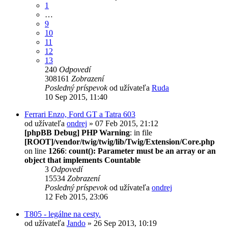
1
…
9
10
11
12
13
240
Odpovedí
308161
Zobrazení
Posledný príspevok
od užívateľa
Ruda
10 Sep 2015, 11:40
Ferrari Enzo, Ford GT a Tatra 603
od užívateľa
ondrej
» 07 Feb 2015, 21:12
[phpBB Debug] PHP Warning
: in file
[ROOT]/vendor/twig/twig/lib/Twig/Extension/Core.php
on line
1266
:
count(): Parameter must be an array or an
object that implements Countable
3
Odpovedí
15534
Zobrazení
Posledný príspevok
od užívateľa
ondrej
12 Feb 2015, 23:06
T805 - legálne na cesty.
od užívateľa
Jando
» 26 Sep 2013, 10:19