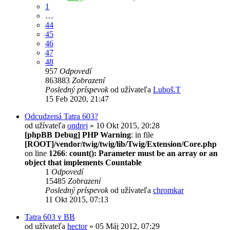
1
…
44
45
46
47
48
957
Odpovedí
863883
Zobrazení
Posledný príspevok
od užívateľa
Luboš.T
15 Feb 2020, 21:47
Odcudzená Tatra 603?
od užívateľa
ondrej
» 10 Okt 2015, 20:28
[phpBB Debug] PHP Warning
: in file
[ROOT]/vendor/twig/twig/lib/Twig/Extension/Core.php
on line
1266
:
count(): Parameter must be an array or an
object that implements Countable
1
Odpovedí
15485
Zobrazení
Posledný príspevok
od užívateľa
chromkar
11 Okt 2015, 07:13
Tatra 603 v BB
od užívateľa
hector
» 05 Máj 2012, 07:29