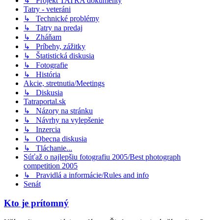
↳ Projekt TATRA dokumenty
Tatry - veteráni
↳ Technické problémy
↳ Tatry na predaj
↳ Zháňam
↳ Príbehy, zážitky
↳ Štatistická diskusia
↳ Fotografie
↳ História
Akcie, stretnutia/Meetings
↳ Diskusia
Tatraportal.sk
↳ Názory na stránku
↳ Návrhy na vylepšenie
↳ Inzercia
↳ Obecna diskusia
↳ Tláchanie...
Súťaž o najlepšiu fotografiu 2005/Best photograph
competition 2005
↳ Pravidlá a informácie/Rules and info
Senát
Kto je prítomný