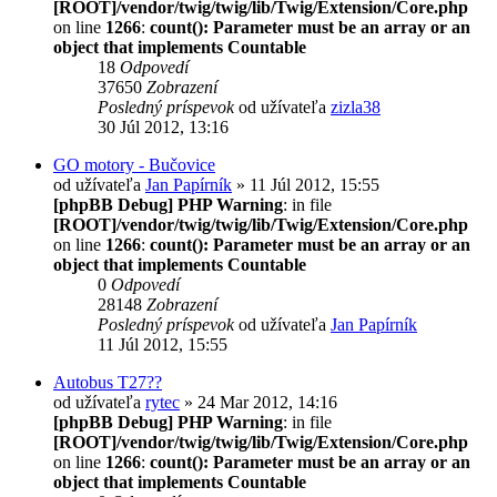
[ROOT]/vendor/twig/twig/lib/Twig/Extension/Core.php
on line
1266
:
count(): Parameter must be an array or an
object that implements Countable
18
Odpovedí
37650
Zobrazení
Posledný príspevok
od užívateľa
zizla38
30 Júl 2012, 13:16
GO motory - Bučovice
od užívateľa
Jan Papírník
» 11 Júl 2012, 15:55
[phpBB Debug] PHP Warning
: in file
[ROOT]/vendor/twig/twig/lib/Twig/Extension/Core.php
on line
1266
:
count(): Parameter must be an array or an
object that implements Countable
0
Odpovedí
28148
Zobrazení
Posledný príspevok
od užívateľa
Jan Papírník
11 Júl 2012, 15:55
Autobus T27??
od užívateľa
rytec
» 24 Mar 2012, 14:16
[phpBB Debug] PHP Warning
: in file
[ROOT]/vendor/twig/twig/lib/Twig/Extension/Core.php
on line
1266
:
count(): Parameter must be an array or an
object that implements Countable