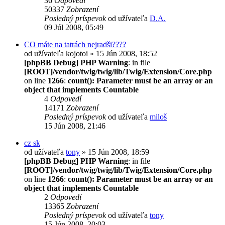
36
Odpovedí
50337
Zobrazení
Posledný príspevok
od užívateľa
D.A.
09 Júl 2008, 05:49
CO máte na tatrách nejradši????
od užívateľa
kojotoi
» 15 Jún 2008, 18:52
[phpBB Debug] PHP Warning
: in file
[ROOT]/vendor/twig/twig/lib/Twig/Extension/Core.php
on line
1266
:
count(): Parameter must be an array or an
object that implements Countable
4
Odpovedí
14171
Zobrazení
Posledný príspevok
od užívateľa
miloš
15 Jún 2008, 21:46
cz sk
od užívateľa
tony
» 15 Jún 2008, 18:59
[phpBB Debug] PHP Warning
: in file
[ROOT]/vendor/twig/twig/lib/Twig/Extension/Core.php
on line
1266
:
count(): Parameter must be an array or an
object that implements Countable
2
Odpovedí
13365
Zobrazení
Posledný príspevok
od užívateľa
tony
15 Jún 2008, 20:03