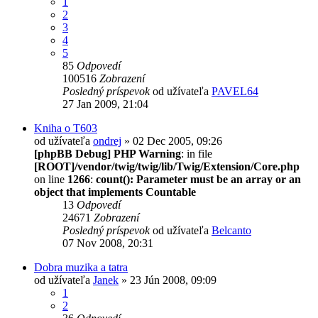
1
2
3
4
5
85
Odpovedí
100516
Zobrazení
Posledný príspevok
od užívateľa
PAVEL64
27 Jan 2009, 21:04
Kniha o T603
od užívateľa
ondrej
» 02 Dec 2005, 09:26
[phpBB Debug] PHP Warning
: in file
[ROOT]/vendor/twig/twig/lib/Twig/Extension/Core.php
on line
1266
:
count(): Parameter must be an array or an
object that implements Countable
13
Odpovedí
24671
Zobrazení
Posledný príspevok
od užívateľa
Belcanto
07 Nov 2008, 20:31
Dobra muzika a tatra
od užívateľa
Janek
» 23 Jún 2008, 09:09
1
2