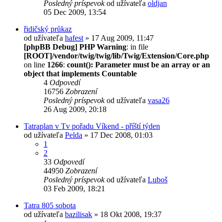
Posledný príspevok
od užívateľa
oldjan
05 Dec 2009, 13:54
řidičský průkaz
od užívateľa
hafest
» 17 Aug 2009, 11:47
[phpBB Debug] PHP Warning
: in file
[ROOT]/vendor/twig/twig/lib/Twig/Extension/Core.php
on line
1266
:
count(): Parameter must be an array or an
object that implements Countable
4
Odpovedí
16756
Zobrazení
Posledný príspevok
od užívateľa
vasa26
26 Aug 2009, 20:18
Tatraplan v Tv pořadu Víkend - příští týden
od užívateľa
Pelda
» 17 Dec 2008, 01:03
1
2
33
Odpovedí
44950
Zobrazení
Posledný príspevok
od užívateľa
Luboš
03 Feb 2009, 18:21
Tatra 805 sobota
od užívateľa
bazilisak
» 18 Okt 2008, 19:37