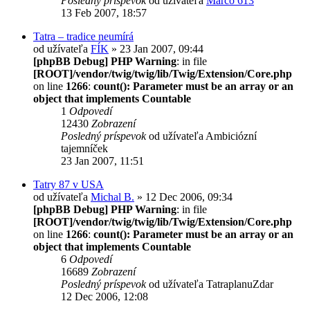
Posledný príspevok
od užívateľa
Marco 613
13 Feb 2007, 18:57
Tatra – tradice neumírá
od užívateľa
FÍK
» 23 Jan 2007, 09:44
[phpBB Debug] PHP Warning
: in file
[ROOT]/vendor/twig/twig/lib/Twig/Extension/Core.php
on line
1266
:
count(): Parameter must be an array or an
object that implements Countable
1
Odpovedí
12430
Zobrazení
Posledný príspevok
od užívateľa
Ambiciózní
tajemníček
23 Jan 2007, 11:51
Tatry 87 v USA
od užívateľa
Michal B.
» 12 Dec 2006, 09:34
[phpBB Debug] PHP Warning
: in file
[ROOT]/vendor/twig/twig/lib/Twig/Extension/Core.php
on line
1266
:
count(): Parameter must be an array or an
object that implements Countable
6
Odpovedí
16689
Zobrazení
Posledný príspevok
od užívateľa
TatraplanuZdar
12 Dec 2006, 12:08