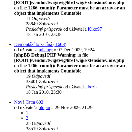
[ROOT]/vendor/twig/twig/lib/Twig/Extension/Core.php
on line
1266
:
count(): Parameter must be an array or an
object that implements Countable
11
Odpovedí
28849
Zobrazení
Posledný príspevok
od užívateľa
Kiko97
18 Jan 2010, 23:38
Demontáží to začíná (T603)
od užívateľa
milangr
» 07 Dec 2009, 19:24
[phpBB Debug] PHP Warning
: in file
[ROOT]/vendor/twig/twig/lib/Twig/Extension/Core.php
on line
1266
:
count(): Parameter must be an array or an
object that implements Countable
19
Odpovedí
33401
Zobrazení
Posledný príspevok
od užívateľa
bezik
18 Jan 2010, 23:30
Nová Tatra 603
od užívateľa
oldjan
» 29 Nov 2009, 21:29
1
2
25
Odpovedí
38519
Zobrazení