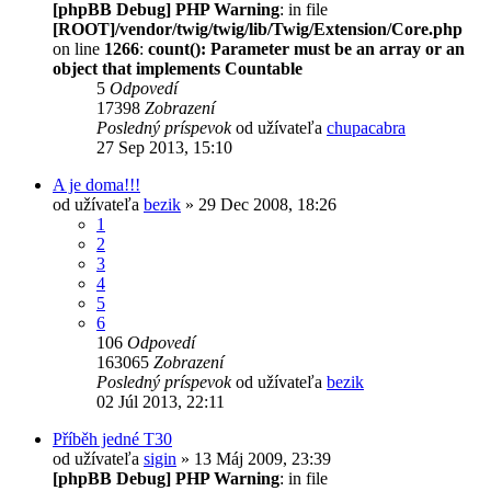
[phpBB Debug] PHP Warning
: in file
[ROOT]/vendor/twig/twig/lib/Twig/Extension/Core.php
on line
1266
:
count(): Parameter must be an array or an
object that implements Countable
5
Odpovedí
17398
Zobrazení
Posledný príspevok
od užívateľa
chupacabra
27 Sep 2013, 15:10
A je doma!!!
od užívateľa
bezik
» 29 Dec 2008, 18:26
1
2
3
4
5
6
106
Odpovedí
163065
Zobrazení
Posledný príspevok
od užívateľa
bezik
02 Júl 2013, 22:11
Příběh jedné T30
od užívateľa
sigin
» 13 Máj 2009, 23:39
[phpBB Debug] PHP Warning
: in file