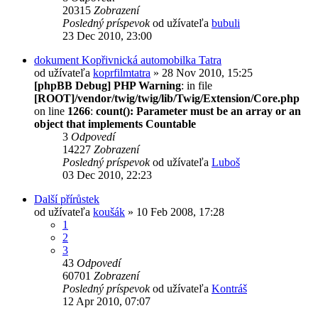
20315
Zobrazení
Posledný príspevok
od užívateľa
bubuli
23 Dec 2010, 23:00
dokument Kopřivnická automobilka Tatra
od užívateľa
koprfilmtatra
» 28 Nov 2010, 15:25
[phpBB Debug] PHP Warning
: in file
[ROOT]/vendor/twig/twig/lib/Twig/Extension/Core.php
on line
1266
:
count(): Parameter must be an array or an
object that implements Countable
3
Odpovedí
14227
Zobrazení
Posledný príspevok
od užívateľa
Luboš
03 Dec 2010, 22:23
Další přírůstek
od užívateľa
koušák
» 10 Feb 2008, 17:28
1
2
3
43
Odpovedí
60701
Zobrazení
Posledný príspevok
od užívateľa
Kontráš
12 Apr 2010, 07:07