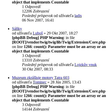
object that implements Countable
1
Odpovedí
12206
Zobrazení
Posledný príspevok
od užívateľa
ladis
06 Nov 2007, 16:41
Sáňky
od užívateľa
Luboš
» 29 Okt 2007, 18:27
[phpBB Debug] PHP Warning
: in file
[ROOT]/vendor/twig/twig/lib/Twig/Extension/Core.php
on line
1266
:
count(): Parameter must be an array or an
object that implements Countable
3
Odpovedí
13310
Zobrazení
Posledný príspevok
od užívateľa
Lojzkův vnuk
30 Okt 2007, 08:33
Muzeum zkrášluje motory Tatra 603
od užívateľa
Tominec
» 28 Jún 2005, 13:43
[phpBB Debug] PHP Warning
: in file
[ROOT]/vendor/twig/twig/lib/Twig/Extension/Core.php
on line
1266
:
count(): Parameter must be an array or an
object that implements Countable
3
Odpovedí
14144
Zobrazení