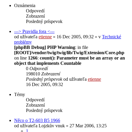
Oznámenia
Odpovedí
Zobrazení
Posledný príspevok
---> Pravidla fora <---
od užívateľa
etienne
» 16 Dec 2005, 09:32 » v
Technické
problémy
[phpBB Debug] PHP Warning
: in file
[ROOT]/vendor/twig/twig/lib/Twig/Extension/Core.php
on line
1266
:
count(): Parameter must be an array or an
object that implements Countable
0
Odpovedí
198010
Zobrazení
Posledný príspevok
od užívateľa
etienne
16 Dec 2005, 09:32
Témy
Odpovedí
Zobrazení
Posledný príspevok
Něco o T2-603 B5 1966
od užívateľa
Lojzkův vnuk
» 27 Mar 2006, 13:25
1