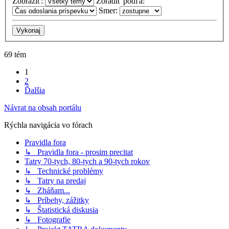
Zobraziť:
Zoradiť podľa:
Smer:
69 tém
1
2
Ďalšia
Návrat na obsah portálu
Rýchla navigácia vo fórach
Pravidla fora
↳ Pravidla fora - prosim precitat
Tatry 70-tych, 80-tych a 90-tych rokov
↳ Technické problémy
↳ Tatry na predaj
↳ Zháňam...
↳ Príbehy, zážitky
↳ Štatistická diskusia
↳ Fotografie