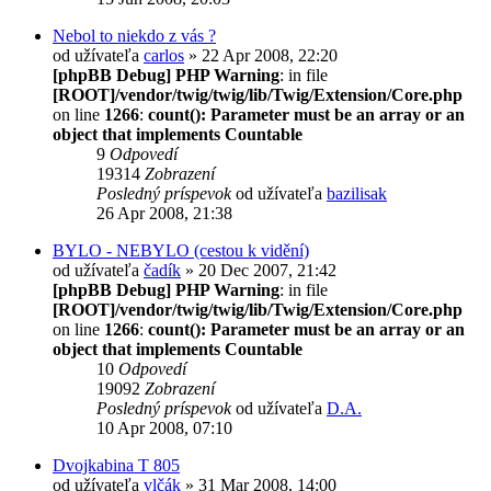
Nebol to niekdo z vás ?
od užívateľa
carlos
» 22 Apr 2008, 22:20
[phpBB Debug] PHP Warning
: in file
[ROOT]/vendor/twig/twig/lib/Twig/Extension/Core.php
on line
1266
:
count(): Parameter must be an array or an
object that implements Countable
9
Odpovedí
19314
Zobrazení
Posledný príspevok
od užívateľa
bazilisak
26 Apr 2008, 21:38
BYLO - NEBYLO (cestou k vidění)
od užívateľa
čadík
» 20 Dec 2007, 21:42
[phpBB Debug] PHP Warning
: in file
[ROOT]/vendor/twig/twig/lib/Twig/Extension/Core.php
on line
1266
:
count(): Parameter must be an array or an
object that implements Countable
10
Odpovedí
19092
Zobrazení
Posledný príspevok
od užívateľa
D.A.
10 Apr 2008, 07:10
Dvojkabina T 805
od užívateľa
vlčák
» 31 Mar 2008, 14:00