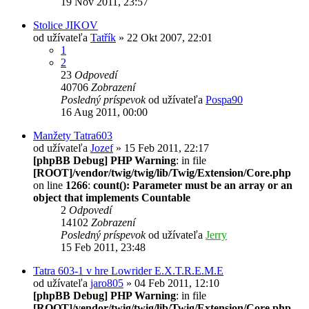
19 Nov 2011, 23:57
Stolice JIKOV
od užívateľa
Tatřík
» 22 Okt 2007, 22:01
1
2
23
Odpovedí
40706
Zobrazení
Posledný príspevok
od užívateľa
Pospa90
16 Aug 2011, 00:00
Manžety Tatra603
od užívateľa
Jozef
» 15 Feb 2011, 22:17
[phpBB Debug] PHP Warning
: in file
[ROOT]/vendor/twig/twig/lib/Twig/Extension/Core.php
on line
1266
:
count(): Parameter must be an array or an
object that implements Countable
2
Odpovedí
14102
Zobrazení
Posledný príspevok
od užívateľa
Jerry
15 Feb 2011, 23:48
Tatra 603-1 v hre Lowrider E.X.T.R.E.M.E
od užívateľa
jaro805
» 04 Feb 2011, 12:10
[phpBB Debug] PHP Warning
: in file
[ROOT]/vendor/twig/twig/lib/Twig/Extension/Core.php