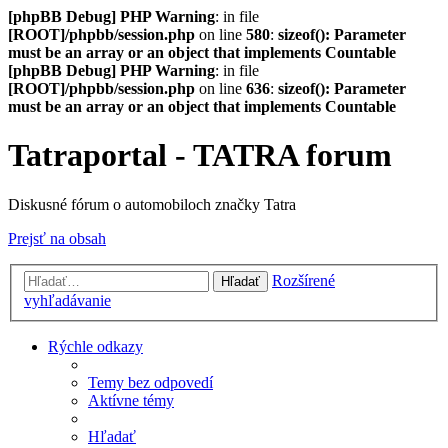
[phpBB Debug] PHP Warning
: in file
[ROOT]/phpbb/session.php
on line
580
:
sizeof(): Parameter
must be an array or an object that implements Countable
[phpBB Debug] PHP Warning
: in file
[ROOT]/phpbb/session.php
on line
636
:
sizeof(): Parameter
must be an array or an object that implements Countable
Tatraportal - TATRA forum
Diskusné fórum o automobiloch značky Tatra
Prejsť na obsah
Rozšírené
Hľadať
vyhľadávanie
Rýchle odkazy
Temy bez odpovedí
Aktívne témy
Hľadať