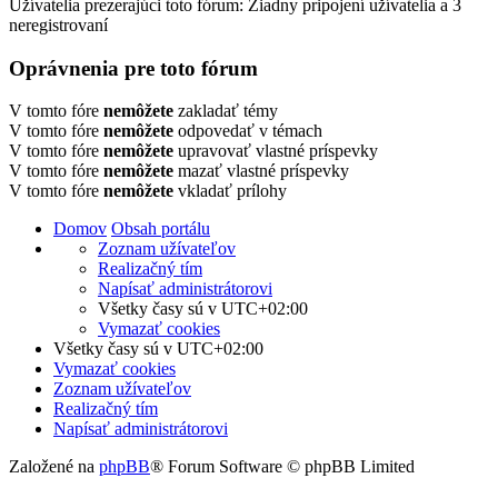
Užívatelia prezerajúci toto fórum: Žiadny pripojení užívatelia a 3
neregistrovaní
Oprávnenia pre toto fórum
V tomto fóre
nemôžete
zakladať témy
V tomto fóre
nemôžete
odpovedať v témach
V tomto fóre
nemôžete
upravovať vlastné príspevky
V tomto fóre
nemôžete
mazať vlastné príspevky
V tomto fóre
nemôžete
vkladať prílohy
Domov
Obsah portálu
Zoznam užívateľov
Realizačný tím
Napísať administrátorovi
Všetky časy sú v
UTC+02:00
Vymazať cookies
Všetky časy sú v
UTC+02:00
Vymazať cookies
Zoznam užívateľov
Realizačný tím
Napísať administrátorovi
Založené na
phpBB
® Forum Software © phpBB Limited