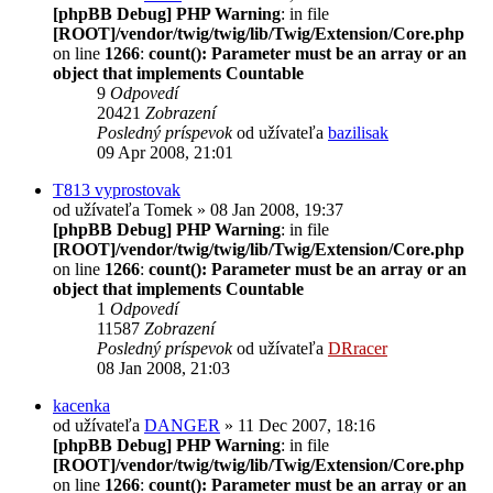
[phpBB Debug] PHP Warning
: in file
[ROOT]/vendor/twig/twig/lib/Twig/Extension/Core.php
on line
1266
:
count(): Parameter must be an array or an
object that implements Countable
9
Odpovedí
20421
Zobrazení
Posledný príspevok
od užívateľa
bazilisak
09 Apr 2008, 21:01
T813 vyprostovak
od užívateľa
Tomek
» 08 Jan 2008, 19:37
[phpBB Debug] PHP Warning
: in file
[ROOT]/vendor/twig/twig/lib/Twig/Extension/Core.php
on line
1266
:
count(): Parameter must be an array or an
object that implements Countable
1
Odpovedí
11587
Zobrazení
Posledný príspevok
od užívateľa
DRracer
08 Jan 2008, 21:03
kacenka
od užívateľa
DANGER
» 11 Dec 2007, 18:16
[phpBB Debug] PHP Warning
: in file
[ROOT]/vendor/twig/twig/lib/Twig/Extension/Core.php
on line
1266
:
count(): Parameter must be an array or an