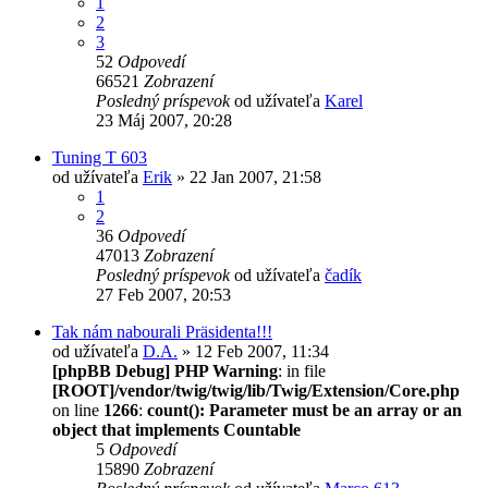
1
2
3
52
Odpovedí
66521
Zobrazení
Posledný príspevok
od užívateľa
Karel
23 Máj 2007, 20:28
Tuning T 603
od užívateľa
Erik
» 22 Jan 2007, 21:58
1
2
36
Odpovedí
47013
Zobrazení
Posledný príspevok
od užívateľa
čadík
27 Feb 2007, 20:53
Tak nám nabourali Präsidenta!!!
od užívateľa
D.A.
» 12 Feb 2007, 11:34
[phpBB Debug] PHP Warning
: in file
[ROOT]/vendor/twig/twig/lib/Twig/Extension/Core.php
on line
1266
:
count(): Parameter must be an array or an
object that implements Countable
5
Odpovedí
15890
Zobrazení