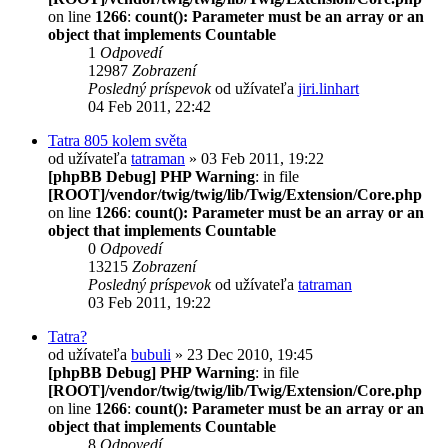
on line
1266
:
count(): Parameter must be an array or an
object that implements Countable
1
Odpovedí
12987
Zobrazení
Posledný príspevok
od užívateľa
jiri.linhart
04 Feb 2011, 22:42
Tatra 805 kolem světa
od užívateľa
tatraman
» 03 Feb 2011, 19:22
[phpBB Debug] PHP Warning
: in file
[ROOT]/vendor/twig/twig/lib/Twig/Extension/Core.php
on line
1266
:
count(): Parameter must be an array or an
object that implements Countable
0
Odpovedí
13215
Zobrazení
Posledný príspevok
od užívateľa
tatraman
03 Feb 2011, 19:22
Tatra?
od užívateľa
bubuli
» 23 Dec 2010, 19:45
[phpBB Debug] PHP Warning
: in file
[ROOT]/vendor/twig/twig/lib/Twig/Extension/Core.php
on line
1266
:
count(): Parameter must be an array or an
object that implements Countable
8
Odpovedí