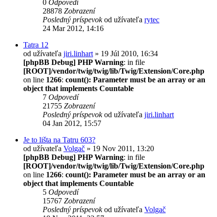
0
Odpovedí
28878
Zobrazení
Posledný príspevok
od užívateľa
rytec
24 Mar 2012, 14:16
Tatra 12
od užívateľa
jiri.linhart
» 19 Júl 2010, 16:34
[phpBB Debug] PHP Warning
: in file
[ROOT]/vendor/twig/twig/lib/Twig/Extension/Core.php
on line
1266
:
count(): Parameter must be an array or an
object that implements Countable
7
Odpovedí
21755
Zobrazení
Posledný príspevok
od užívateľa
jiri.linhart
04 Jan 2012, 15:57
Je to lišta na Tatru 603?
od užívateľa
Volgač
» 19 Nov 2011, 13:20
[phpBB Debug] PHP Warning
: in file
[ROOT]/vendor/twig/twig/lib/Twig/Extension/Core.php
on line
1266
:
count(): Parameter must be an array or an
object that implements Countable
5
Odpovedí
15767
Zobrazení
Posledný príspevok
od užívateľa
Volgač