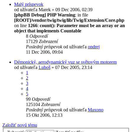
Malý príspevok
od užívateľa
Marek
» 09 Dec 2006, 02:39
[phpBB Debug] PHP Warning
: in file
[ROOT]/vendor/twig/twig/lib/Twig/Extension/Core.php
on line
1266
:
count(): Parameter must be an array or an
object that implements Countable
8
Odpovedí
17129
Zobrazení
Posledný príspevok
od užívateľa
ondrej
11 Dec 2006, 09:04
Démonický, aerodynamický vuz se světovým motorem
od užívateľa
Luboš
» 07 Dec 2005, 23:14
1
2
3
4
5
99
Odpovedí
125104
Zobrazení
Posledný príspevok
od užívateľa
Maxono
15 Okt 2006, 12:13
Založiť novú tému