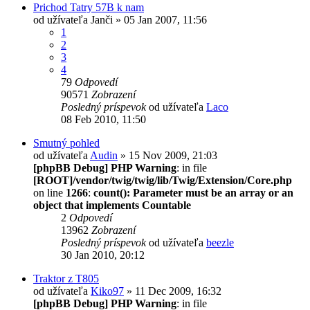
Prichod Tatry 57B k nam
od užívateľa
Janči
» 05 Jan 2007, 11:56
1
2
3
4
79
Odpovedí
90571
Zobrazení
Posledný príspevok
od užívateľa
Laco
08 Feb 2010, 11:50
Smutný pohled
od užívateľa
Audin
» 15 Nov 2009, 21:03
[phpBB Debug] PHP Warning
: in file
[ROOT]/vendor/twig/twig/lib/Twig/Extension/Core.php
on line
1266
:
count(): Parameter must be an array or an
object that implements Countable
2
Odpovedí
13962
Zobrazení
Posledný príspevok
od užívateľa
beezle
30 Jan 2010, 20:12
Traktor z T805
od užívateľa
Kiko97
» 11 Dec 2009, 16:32
[phpBB Debug] PHP Warning
: in file