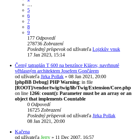
…
5
6
7
8
9
177
Odpovedí
278736
Zobrazení
Posledný príspevok
od užívateľa
Lojzkův vnuk
17 Jan 2023, 15:14
Černý tatraplán T 600 na benzínce Klárov, navrhnuté
věhlasným architektem Josefem Gončárem
od užívateľa
Jirka Pollak
» 08 Jan 2021, 20:00
[phpBB Debug] PHP Warning
: in file
[ROOT]/vendor/twig/twig/lib/Twig/Extension/Core.php
on line
1266
:
count(): Parameter must be an array or an
object that implements Countable
0
Odpovedí
16725
Zobrazení
Posledný príspevok
od užívateľa
Jirka Pollak
08 Jan 2021, 20:00
Kačena
od užívateľa
Jerry
» 11 Dec 2007, 16:57