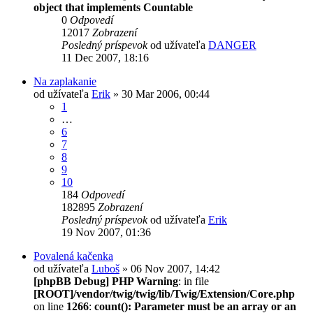
object that implements Countable
0
Odpovedí
12017
Zobrazení
Posledný príspevok
od užívateľa
DANGER
11 Dec 2007, 18:16
Na zaplakanie
od užívateľa
Erik
» 30 Mar 2006, 00:44
1
…
6
7
8
9
10
184
Odpovedí
182895
Zobrazení
Posledný príspevok
od užívateľa
Erik
19 Nov 2007, 01:36
Povalená kačenka
od užívateľa
Luboš
» 06 Nov 2007, 14:42
[phpBB Debug] PHP Warning
: in file
[ROOT]/vendor/twig/twig/lib/Twig/Extension/Core.php
on line
1266
:
count(): Parameter must be an array or an