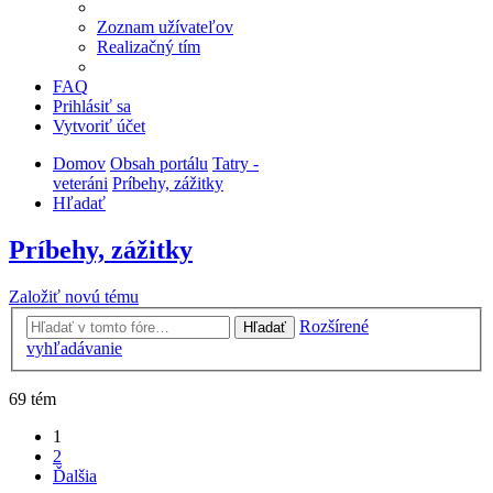
Zoznam užívateľov
Realizačný tím
FAQ
Prihlásiť sa
Vytvoriť účet
Domov
Obsah portálu
Tatry -
veteráni
Príbehy, zážitky
Hľadať
Príbehy, zážitky
Založiť novú tému
Rozšírené
Hľadať
vyhľadávanie
69 tém
1
2
Ďalšia