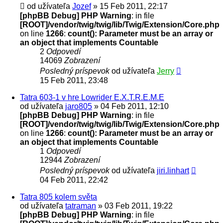
od užívateľa
Jozef
» 15 Feb 2011, 22:17
[phpBB Debug] PHP Warning
: in file
[ROOT]/vendor/twig/twig/lib/Twig/Extension/Core.php
on line
1266
:
count(): Parameter must be an array or
an object that implements Countable
2
Odpovedí
14069
Zobrazení
Posledný príspevok
od užívateľa
Jerry
15 Feb 2011, 23:48
Tatra 603-1 v hre Lowrider E.X.T.R.E.M.E
od užívateľa
jaro805
» 04 Feb 2011, 12:10
[phpBB Debug] PHP Warning
: in file
[ROOT]/vendor/twig/twig/lib/Twig/Extension/Core.php
on line
1266
:
count(): Parameter must be an array or
an object that implements Countable
1
Odpovedí
12944
Zobrazení
Posledný príspevok
od užívateľa
jiri.linhart
04 Feb 2011, 22:42
Tatra 805 kolem světa
od užívateľa
tatraman
» 03 Feb 2011, 19:22
[phpBB Debug] PHP Warning
: in file