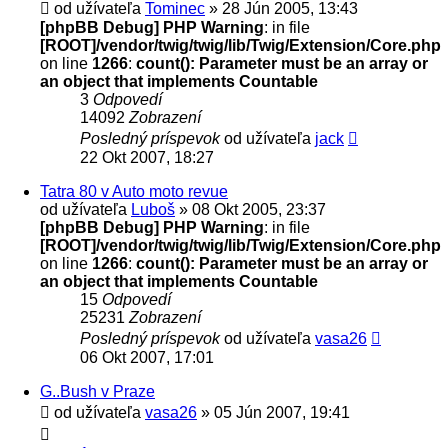
od užívateľa
Tominec
» 28 Jún 2005, 13:43
[phpBB Debug] PHP Warning
: in file
[ROOT]/vendor/twig/twig/lib/Twig/Extension/Core.php
on line
1266
:
count(): Parameter must be an array or
an object that implements Countable
3
Odpovedí
14092
Zobrazení
Posledný príspevok
od užívateľa
jack
22 Okt 2007, 18:27
Tatra 80 v Auto moto revue
od užívateľa
Luboš
» 08 Okt 2005, 23:37
[phpBB Debug] PHP Warning
: in file
[ROOT]/vendor/twig/twig/lib/Twig/Extension/Core.php
on line
1266
:
count(): Parameter must be an array or
an object that implements Countable
15
Odpovedí
25231
Zobrazení
Posledný príspevok
od užívateľa
vasa26
06 Okt 2007, 17:01
G..Bush v Praze
od užívateľa
vasa26
» 05 Jún 2007, 19:41