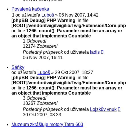
Povalená kačenka
od užívateľa
Luboš
» 06 Nov 2007, 14:42
[phpBB Debug] PHP Warning
: in file
[ROOT]/vendor/twig/twig/lib/Twig/Extension/Core.php
on line
1266
:
count(): Parameter must be an array or
an object that implements Countable
1
Odpovedí
12174
Zobrazení
Posledný príspevok
od užívateľa
ladis
06 Nov 2007, 16:41
Sáňky
od užívateľa
Luboš
» 29 Okt 2007, 18:27
[phpBB Debug] PHP Warning
: in file
[ROOT]/vendor/twig/twig/lib/Twig/Extension/Core.php
on line
1266
:
count(): Parameter must be an array or
an object that implements Countable
3
Odpovedí
13267
Zobrazení
Posledný príspevok
od užívateľa
Lojzkův vnuk
30 Okt 2007, 08:33
Muzeum zkrášluje motory Tatra 603