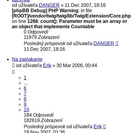
od užívateľa
DANGER
» 11 Dec 2007, 18:16
[phpBB Debug] PHP Warning
: in file
[ROOT]/vendor/twig/twig/lib/Twig/Extension/Core.php
on line
1266
:
count(): Parameter must be an array or
an object that implements Countable
0
Odpovedí
11979
Zobrazení
Posledný príspevok
od užívateľa
DANGER
11 Dec 2007, 18:16
Na zaplakanie
od užívateľa
Erik
» 30 Mar 2006, 00:44
1
…
6
7
8
9
10
184
Odpovedí
182619
Zobrazení
Posledný príspevok
od užívateľa
Erik
19 Nov 2007, 01:36