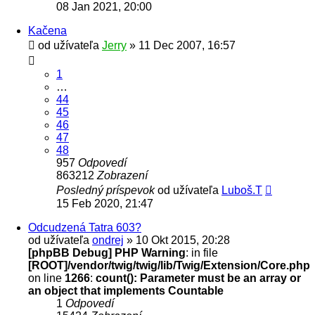
08 Jan 2021, 20:00
Kačena
od užívateľa
Jerry
» 11 Dec 2007, 16:57
1
…
44
45
46
47
48
957
Odpovedí
863212
Zobrazení
Posledný príspevok
od užívateľa
Luboš.T
15 Feb 2020, 21:47
Odcudzená Tatra 603?
od užívateľa
ondrej
» 10 Okt 2015, 20:28
[phpBB Debug] PHP Warning
: in file
[ROOT]/vendor/twig/twig/lib/Twig/Extension/Core.php
on line
1266
:
count(): Parameter must be an array or
an object that implements Countable
1
Odpovedí