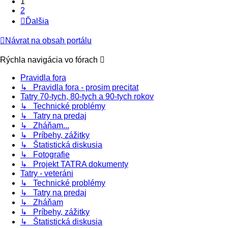
1
2
Ďalšia
Návrat na obsah portálu
Rýchla navigácia vo fórach
Pravidla fora
↳ Pravidla fora - prosim precitat
Tatry 70-tych, 80-tych a 90-tych rokov
↳ Technické problémy
↳ Tatry na predaj
↳ Zháňam...
↳ Príbehy, zážitky
↳ Štatistická diskusia
↳ Fotografie
↳ Projekt TATRA dokumenty
Tatry - veteráni
↳ Technické problémy
↳ Tatry na predaj
↳ Zháňam
↳ Príbehy, zážitky
↳ Štatistická diskusia