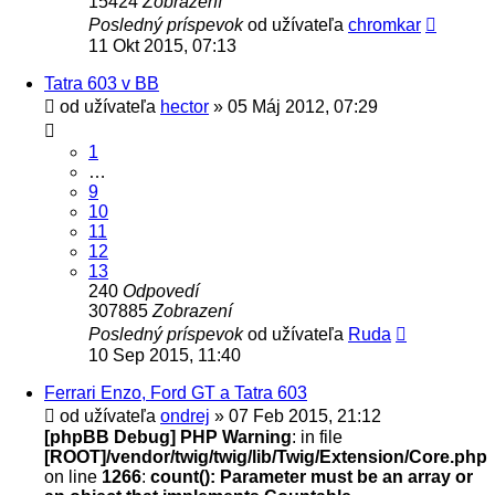
15424
Zobrazení
Posledný príspevok
od užívateľa
chromkar
11 Okt 2015, 07:13
Tatra 603 v BB
od užívateľa
hector
» 05 Máj 2012, 07:29
1
…
9
10
11
12
13
240
Odpovedí
307885
Zobrazení
Posledný príspevok
od užívateľa
Ruda
10 Sep 2015, 11:40
Ferrari Enzo, Ford GT a Tatra 603
od užívateľa
ondrej
» 07 Feb 2015, 21:12
[phpBB Debug] PHP Warning
: in file
[ROOT]/vendor/twig/twig/lib/Twig/Extension/Core.php
on line
1266
:
count(): Parameter must be an array or