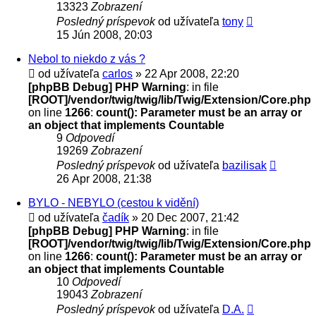
13323
Zobrazení
Posledný príspevok
od užívateľa
tony
15 Jún 2008, 20:03
Nebol to niekdo z vás ?
od užívateľa
carlos
» 22 Apr 2008, 22:20
[phpBB Debug] PHP Warning
: in file
[ROOT]/vendor/twig/twig/lib/Twig/Extension/Core.php
on line
1266
:
count(): Parameter must be an array or
an object that implements Countable
9
Odpovedí
19269
Zobrazení
Posledný príspevok
od užívateľa
bazilisak
26 Apr 2008, 21:38
BYLO - NEBYLO (cestou k vidění)
od užívateľa
čadík
» 20 Dec 2007, 21:42
[phpBB Debug] PHP Warning
: in file
[ROOT]/vendor/twig/twig/lib/Twig/Extension/Core.php
on line
1266
:
count(): Parameter must be an array or
an object that implements Countable
10
Odpovedí
19043
Zobrazení
Posledný príspevok
od užívateľa
D.A.