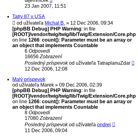
tajemníček
23 Jan 2007, 11:51
Tatry 87 v USA
od užívateľa
Michal B.
» 12 Dec 2006, 09:34
[phpBB Debug] PHP Warning
: in file
[ROOT]/vendor/twig/twig/lib/Twig/Extension/Core.php
on line
1266
:
count(): Parameter must be an array or
an object that implements Countable
6
Odpovedí
16656
Zobrazení
Posledný príspevok
od užívateľa
TatraplanuZdar
12 Dec 2006, 12:08
Malý príspevok
od užívateľa
Marek
» 09 Dec 2006, 02:39
[phpBB Debug] PHP Warning
: in file
[ROOT]/vendor/twig/twig/lib/Twig/Extension/Core.php
on line
1266
:
count(): Parameter must be an array or
an object that implements Countable
8
Odpovedí
17080
Zobrazení
Posledný príspevok
od užívateľa
ondrej
11 Dec 2006, 09:04