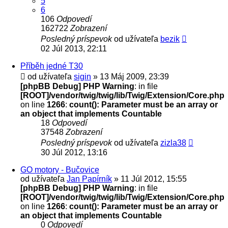
5
6
106
Odpovedí
162722
Zobrazení
Posledný príspevok
od užívateľa
bezik
02 Júl 2013, 22:11
Příběh jedné T30
od užívateľa
sigin
» 13 Máj 2009, 23:39
[phpBB Debug] PHP Warning
: in file
[ROOT]/vendor/twig/twig/lib/Twig/Extension/Core.php
on line
1266
:
count(): Parameter must be an array or
an object that implements Countable
18
Odpovedí
37548
Zobrazení
Posledný príspevok
od užívateľa
zizla38
30 Júl 2012, 13:16
GO motory - Bučovice
od užívateľa
Jan Papírník
» 11 Júl 2012, 15:55
[phpBB Debug] PHP Warning
: in file
[ROOT]/vendor/twig/twig/lib/Twig/Extension/Core.php
on line
1266
:
count(): Parameter must be an array or
an object that implements Countable
0
Odpovedí