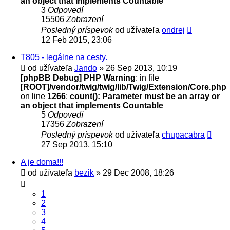
an object that implements Countable
3
Odpovedí
15506
Zobrazení
Posledný príspevok
od užívateľa
ondrej
12 Feb 2015, 23:06
T805 - legálne na cesty.
od užívateľa
Jando
» 26 Sep 2013, 10:19
[phpBB Debug] PHP Warning
: in file
[ROOT]/vendor/twig/twig/lib/Twig/Extension/Core.php
on line
1266
:
count(): Parameter must be an array or
an object that implements Countable
5
Odpovedí
17356
Zobrazení
Posledný príspevok
od užívateľa
chupacabra
27 Sep 2013, 15:10
A je doma!!!
od užívateľa
bezik
» 29 Dec 2008, 18:26
1
2
3
4