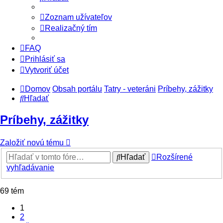
Zoznam užívateľov
Realizačný tím
FAQ
Prihlásiť sa
Vytvoriť účet
Domov
Obsah portálu
Tatry - veteráni
Príbehy, zážitky
Hľadať
Príbehy, zážitky
Založiť novú tému
Hľadať
Rozšírené
vyhľadávanie
69 tém
1
2