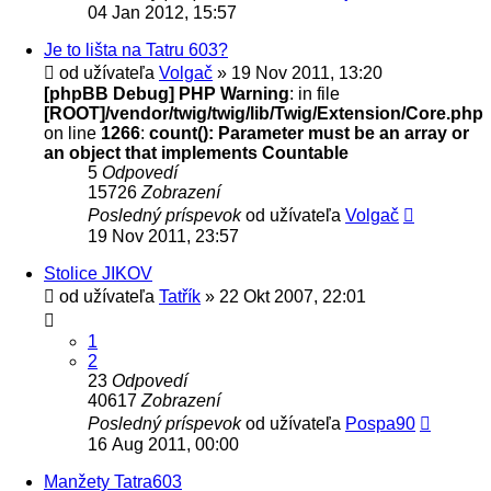
04 Jan 2012, 15:57
Je to lišta na Tatru 603?
od užívateľa
Volgač
» 19 Nov 2011, 13:20
[phpBB Debug] PHP Warning
: in file
[ROOT]/vendor/twig/twig/lib/Twig/Extension/Core.php
on line
1266
:
count(): Parameter must be an array or
an object that implements Countable
5
Odpovedí
15726
Zobrazení
Posledný príspevok
od užívateľa
Volgač
19 Nov 2011, 23:57
Stolice JIKOV
od užívateľa
Tatřík
» 22 Okt 2007, 22:01
1
2
23
Odpovedí
40617
Zobrazení
Posledný príspevok
od užívateľa
Pospa90
16 Aug 2011, 00:00
Manžety Tatra603