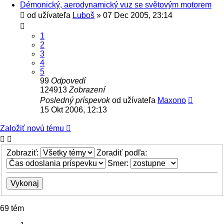
Démonický, aerodynamický vuz se světovým motorem
od užívateľa
Luboš
» 07 Dec 2005, 23:14
1
2
3
4
5
99
Odpovedí
124913
Zobrazení
Posledný príspevok
od užívateľa
Maxono
15 Okt 2006, 12:13
Založiť novú tému
Zobraziť:
Zoradiť podľa:
Smer:
69 tém