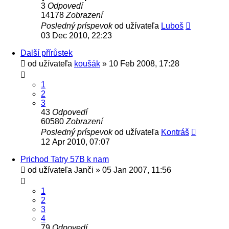
3
Odpovedí
14178
Zobrazení
Posledný príspevok
od užívateľa
Luboš
03 Dec 2010, 22:23
Další přírůstek
od užívateľa
koušák
» 10 Feb 2008, 17:28
1
2
3
43
Odpovedí
60580
Zobrazení
Posledný príspevok
od užívateľa
Kontráš
12 Apr 2010, 07:07
Prichod Tatry 57B k nam
od užívateľa
Janči
» 05 Jan 2007, 11:56
1
2
3
4
79
Odpovedí