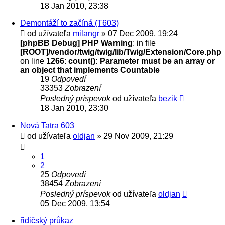
18 Jan 2010, 23:38
Demontáží to začíná (T603)
od užívateľa
milangr
» 07 Dec 2009, 19:24
[phpBB Debug] PHP Warning
: in file
[ROOT]/vendor/twig/twig/lib/Twig/Extension/Core.php
on line
1266
:
count(): Parameter must be an array or
an object that implements Countable
19
Odpovedí
33353
Zobrazení
Posledný príspevok
od užívateľa
bezik
18 Jan 2010, 23:30
Nová Tatra 603
od užívateľa
oldjan
» 29 Nov 2009, 21:29
1
2
25
Odpovedí
38454
Zobrazení
Posledný príspevok
od užívateľa
oldjan
05 Dec 2009, 13:54
řidičský průkaz