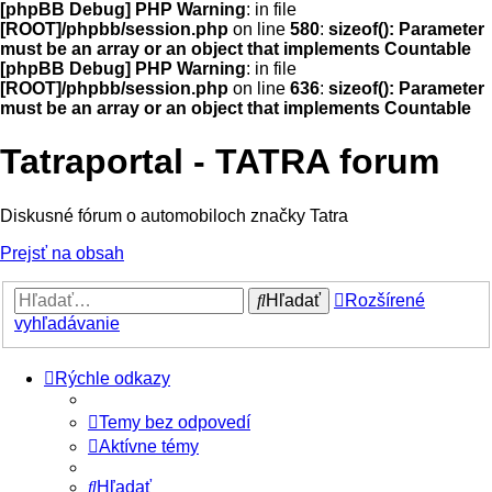
[phpBB Debug] PHP Warning
: in file
[ROOT]/phpbb/session.php
on line
580
:
sizeof(): Parameter
must be an array or an object that implements Countable
[phpBB Debug] PHP Warning
: in file
[ROOT]/phpbb/session.php
on line
636
:
sizeof(): Parameter
must be an array or an object that implements Countable
Tatraportal - TATRA forum
Diskusné fórum o automobiloch značky Tatra
Prejsť na obsah
Hľadať
Rozšírené
vyhľadávanie
Rýchle odkazy
Temy bez odpovedí
Aktívne témy
Hľadať