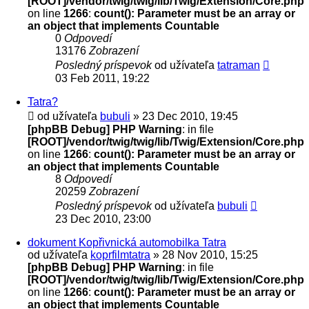
[ROOT]/vendor/twig/twig/lib/Twig/Extension/Core.php
on line
1266
:
count(): Parameter must be an array or
an object that implements Countable
0
Odpovedí
13176
Zobrazení
Posledný príspevok
od užívateľa
tatraman
03 Feb 2011, 19:22
Tatra?
od užívateľa
bubuli
» 23 Dec 2010, 19:45
[phpBB Debug] PHP Warning
: in file
[ROOT]/vendor/twig/twig/lib/Twig/Extension/Core.php
on line
1266
:
count(): Parameter must be an array or
an object that implements Countable
8
Odpovedí
20259
Zobrazení
Posledný príspevok
od užívateľa
bubuli
23 Dec 2010, 23:00
dokument Kopřivnická automobilka Tatra
od užívateľa
koprfilmtatra
» 28 Nov 2010, 15:25
[phpBB Debug] PHP Warning
: in file
[ROOT]/vendor/twig/twig/lib/Twig/Extension/Core.php
on line
1266
:
count(): Parameter must be an array or
an object that implements Countable