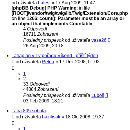
od užívateľa
hafest
» 17 Aug 2009, 11:47
[phpBB Debug] PHP Warning
: in file
[ROOT]/vendor/twig/twig/lib/Twig/Extension/Core.php
on line
1266
:
count(): Parameter must be an array or
an object that implements Countable
4
Odpovedí
16711
Zobrazení
Posledný príspevok
od užívateľa
vasa26
26 Aug 2009, 20:18
Tatraplan v Tv pořadu Víkend - příští týden
od užívateľa
Pelda
» 17 Dec 2008, 01:03
1
2
33
Odpovedí
44884
Zobrazení
Posledný príspevok
od užívateľa
Luboš
03 Feb 2009, 18:21
Tatra 805 sobota
od užívateľa
bazilisak
» 18 Okt 2008, 19:37
1