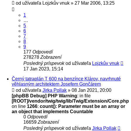
od užívateľa
Lojzkův vnuk
» 27 Mar 2006, 13:25
1
…
5
6
7
8
9
177
Odpovedí
278278
Zobrazení
Posledný príspevok
od užívateľa
Lojzkův vnuk
17 Jan 2023, 15:14
Černý tatraplán T 600 na benzínce Klárov, navrhnuté
věhlasným architektem Josefem Gončárem
od užívateľa
Jirka Pollak
» 08 Jan 2021, 20:00
[phpBB Debug] PHP Warning
: in file
[ROOT]/vendor/twig/twig/lib/Twig/Extension/Core.php
on line
1266
:
count(): Parameter must be an array or
an object that implements Countable
0
Odpovedí
16659
Zobrazení
Posledný príspevok
od užívateľa
Jirka Pollak