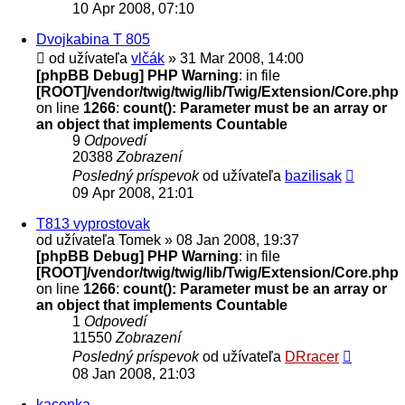
10 Apr 2008, 07:10
Dvojkabina T 805
od užívateľa
vlčák
» 31 Mar 2008, 14:00
[phpBB Debug] PHP Warning
: in file
[ROOT]/vendor/twig/twig/lib/Twig/Extension/Core.php
on line
1266
:
count(): Parameter must be an array or
an object that implements Countable
9
Odpovedí
20388
Zobrazení
Posledný príspevok
od užívateľa
bazilisak
09 Apr 2008, 21:01
T813 vyprostovak
od užívateľa
Tomek
» 08 Jan 2008, 19:37
[phpBB Debug] PHP Warning
: in file
[ROOT]/vendor/twig/twig/lib/Twig/Extension/Core.php
on line
1266
:
count(): Parameter must be an array or
an object that implements Countable
1
Odpovedí
11550
Zobrazení
Posledný príspevok
od užívateľa
DRracer
08 Jan 2008, 21:03
kacenka