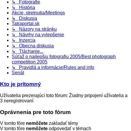
↳ Fotografie
↳ História
Akcie, stretnutia/Meetings
↳ Diskusia
Tatraportal.sk
↳ Názory na stránku
↳ Návrhy na vylepšenie
↳ Inzercia
↳ Obecna diskusia
↳ Tláchanie...
Súťaž o najlepšiu fotografiu 2005/Best photograph
competition 2005
↳ Pravidlá a informácie/Rules and info
Senát
Kto je prítomný
Užívatelia prezerajúci toto fórum: Žiadny pripojení užívatelia a
3 neregistrovaní
Oprávnenia pre toto fórum
V tomto fóre
nemôžete
zakladať témy
V tomto fóre
nemôžete
odpovedať v témach