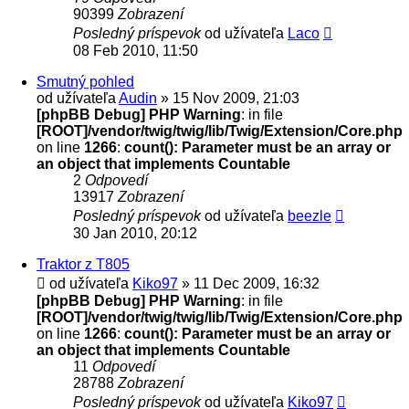
90399
Zobrazení
Posledný príspevok
od užívateľa
Laco
08 Feb 2010, 11:50
Smutný pohled
od užívateľa
Audin
» 15 Nov 2009, 21:03
[phpBB Debug] PHP Warning
: in file
[ROOT]/vendor/twig/twig/lib/Twig/Extension/Core.php
on line
1266
:
count(): Parameter must be an array or
an object that implements Countable
2
Odpovedí
13917
Zobrazení
Posledný príspevok
od užívateľa
beezle
30 Jan 2010, 20:12
Traktor z T805
od užívateľa
Kiko97
» 11 Dec 2009, 16:32
[phpBB Debug] PHP Warning
: in file
[ROOT]/vendor/twig/twig/lib/Twig/Extension/Core.php
on line
1266
:
count(): Parameter must be an array or
an object that implements Countable
11
Odpovedí
28788
Zobrazení
Posledný príspevok
od užívateľa
Kiko97