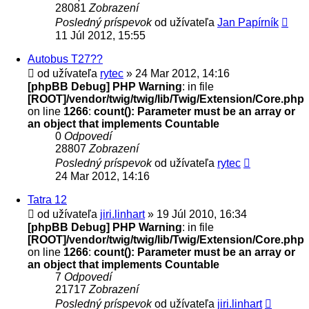
28081
Zobrazení
Posledný príspevok
od užívateľa
Jan Papírník
11 Júl 2012, 15:55
Autobus T27??
od užívateľa
rytec
» 24 Mar 2012, 14:16
[phpBB Debug] PHP Warning
: in file
[ROOT]/vendor/twig/twig/lib/Twig/Extension/Core.php
on line
1266
:
count(): Parameter must be an array or
an object that implements Countable
0
Odpovedí
28807
Zobrazení
Posledný príspevok
od užívateľa
rytec
24 Mar 2012, 14:16
Tatra 12
od užívateľa
jiri.linhart
» 19 Júl 2010, 16:34
[phpBB Debug] PHP Warning
: in file
[ROOT]/vendor/twig/twig/lib/Twig/Extension/Core.php
on line
1266
:
count(): Parameter must be an array or
an object that implements Countable
7
Odpovedí
21717
Zobrazení
Posledný príspevok
od užívateľa
jiri.linhart