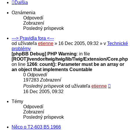
Ďalšia
Oznámenia
Odpovedí
Zobrazení
Posledný príspevok
---> Pravidla fora <---
od užívateľa
etienne
» 16 Dec 2005, 09:32 » v
Technické
problémy
[phpBB Debug] PHP Warning
: in file
[ROOT]/vendor/twig/twig/lib/Twig/Extension/Core.php
on line
1266
:
count(): Parameter must be an array or
an object that implements Countable
0
Odpovedí
197283
Zobrazení
Posledný príspevok
od užívateľa
etienne
16 Dec 2005, 09:32
Témy
Odpovedí
Zobrazení
Posledný príspevok
Něco o T2-603 B5 1966