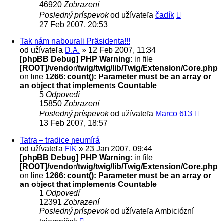
46920
Zobrazení
Posledný príspevok
od užívateľa
čadík
27 Feb 2007, 20:53
Tak nám nabourali Präsidenta!!!
od užívateľa
D.A.
» 12 Feb 2007, 11:34
[phpBB Debug] PHP Warning
: in file
[ROOT]/vendor/twig/twig/lib/Twig/Extension/Core.php
on line
1266
:
count(): Parameter must be an array or
an object that implements Countable
5
Odpovedí
15850
Zobrazení
Posledný príspevok
od užívateľa
Marco 613
13 Feb 2007, 18:57
Tatra – tradice neumírá
od užívateľa
FÍK
» 23 Jan 2007, 09:44
[phpBB Debug] PHP Warning
: in file
[ROOT]/vendor/twig/twig/lib/Twig/Extension/Core.php
on line
1266
:
count(): Parameter must be an array or
an object that implements Countable
1
Odpovedí
12391
Zobrazení
Posledný príspevok
od užívateľa
Ambiciózní