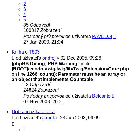
2
3
4
5
85
Odpovedí
100317
Zobrazení
Posledný príspevok
od užívateľa
PAVEL64
27 Jan 2009, 21:04
Kniha o T603
od užívateľa
ondrej
» 02 Dec 2005, 09:26
[phpBB Debug] PHP Warning
: in file
[ROOT]/vendor/twig/twig/lib/Twig/Extension/Core.php
on line
1266
:
count(): Parameter must be an array or
an object that implements Countable
13
Odpovedí
24624
Zobrazení
Posledný príspevok
od užívateľa
Belcanto
07 Nov 2008, 20:31
Dobra muzika a tatra
od užívateľa
Janek
» 23 Jún 2008, 09:09
1