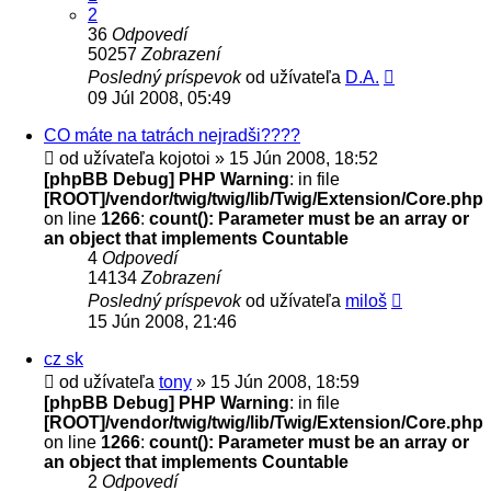
2
36
Odpovedí
50257
Zobrazení
Posledný príspevok
od užívateľa
D.A.
09 Júl 2008, 05:49
CO máte na tatrách nejradši????
od užívateľa
kojotoi
» 15 Jún 2008, 18:52
[phpBB Debug] PHP Warning
: in file
[ROOT]/vendor/twig/twig/lib/Twig/Extension/Core.php
on line
1266
:
count(): Parameter must be an array or
an object that implements Countable
4
Odpovedí
14134
Zobrazení
Posledný príspevok
od užívateľa
miloš
15 Jún 2008, 21:46
cz sk
od užívateľa
tony
» 15 Jún 2008, 18:59
[phpBB Debug] PHP Warning
: in file
[ROOT]/vendor/twig/twig/lib/Twig/Extension/Core.php
on line
1266
:
count(): Parameter must be an array or
an object that implements Countable
2
Odpovedí