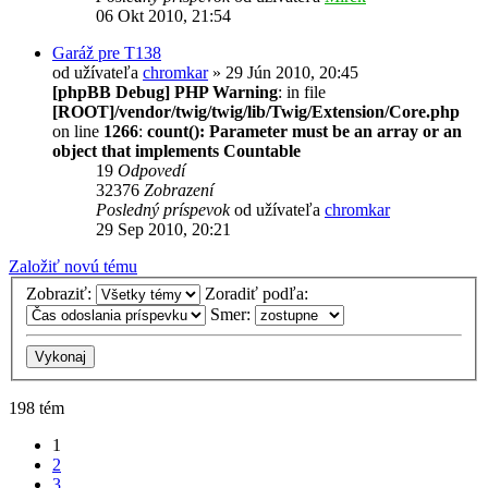
06 Okt 2010, 21:54
Garáž pre T138
od užívateľa
chromkar
» 29 Jún 2010, 20:45
[phpBB Debug] PHP Warning
: in file
[ROOT]/vendor/twig/twig/lib/Twig/Extension/Core.php
on line
1266
:
count(): Parameter must be an array or an
object that implements Countable
19
Odpovedí
32376
Zobrazení
Posledný príspevok
od užívateľa
chromkar
29 Sep 2010, 20:21
Založiť novú tému
Zobraziť:
Zoradiť podľa:
Smer:
198 tém
1
2
3