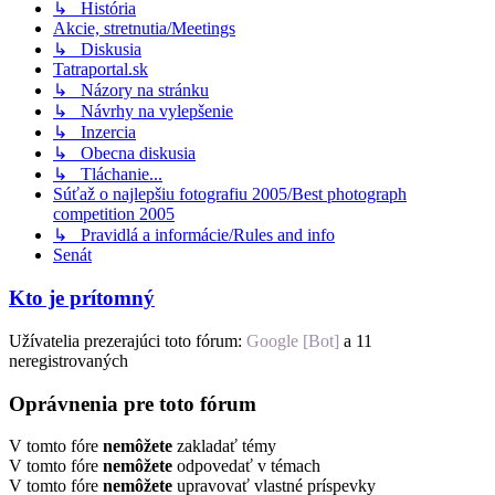
↳ História
Akcie, stretnutia/Meetings
↳ Diskusia
Tatraportal.sk
↳ Názory na stránku
↳ Návrhy na vylepšenie
↳ Inzercia
↳ Obecna diskusia
↳ Tláchanie...
Súťaž o najlepšiu fotografiu 2005/Best photograph
competition 2005
↳ Pravidlá a informácie/Rules and info
Senát
Kto je prítomný
Užívatelia prezerajúci toto fórum:
Google [Bot]
a 11
neregistrovaných
Oprávnenia pre toto fórum
V tomto fóre
nemôžete
zakladať témy
V tomto fóre
nemôžete
odpovedať v témach
V tomto fóre
nemôžete
upravovať vlastné príspevky