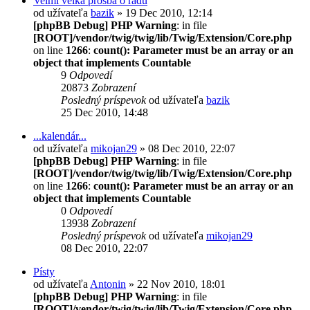
Velmi velká prosba o radu
od užívateľa
bazik
» 19 Dec 2010, 12:14
[phpBB Debug] PHP Warning
: in file
[ROOT]/vendor/twig/twig/lib/Twig/Extension/Core.php
on line
1266
:
count(): Parameter must be an array or an
object that implements Countable
9
Odpovedí
20873
Zobrazení
Posledný príspevok
od užívateľa
bazik
25 Dec 2010, 14:48
...kalendár...
od užívateľa
mikojan29
» 08 Dec 2010, 22:07
[phpBB Debug] PHP Warning
: in file
[ROOT]/vendor/twig/twig/lib/Twig/Extension/Core.php
on line
1266
:
count(): Parameter must be an array or an
object that implements Countable
0
Odpovedí
13938
Zobrazení
Posledný príspevok
od užívateľa
mikojan29
08 Dec 2010, 22:07
Písty
od užívateľa
Antonin
» 22 Nov 2010, 18:01
[phpBB Debug] PHP Warning
: in file
[ROOT]/vendor/twig/twig/lib/Twig/Extension/Core.php