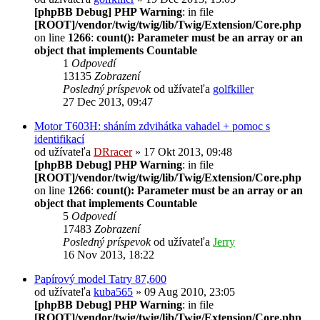
[phpBB Debug] PHP Warning
: in file
[ROOT]/vendor/twig/twig/lib/Twig/Extension/Core.php
on line
1266
:
count(): Parameter must be an array or an
object that implements Countable
1
Odpovedí
13135
Zobrazení
Posledný príspevok
od užívateľa
golfkiller
27 Dec 2013, 09:47
Motor T603H: sháním zdvihátka vahadel + pomoc s
identifikací
od užívateľa
DRracer
» 17 Okt 2013, 09:48
[phpBB Debug] PHP Warning
: in file
[ROOT]/vendor/twig/twig/lib/Twig/Extension/Core.php
on line
1266
:
count(): Parameter must be an array or an
object that implements Countable
5
Odpovedí
17483
Zobrazení
Posledný príspevok
od užívateľa
Jerry
16 Nov 2013, 18:22
Papírový model Tatry 87,600
od užívateľa
kuba565
» 09 Aug 2010, 23:05
[phpBB Debug] PHP Warning
: in file
[ROOT]/vendor/twig/twig/lib/Twig/Extension/Core.php