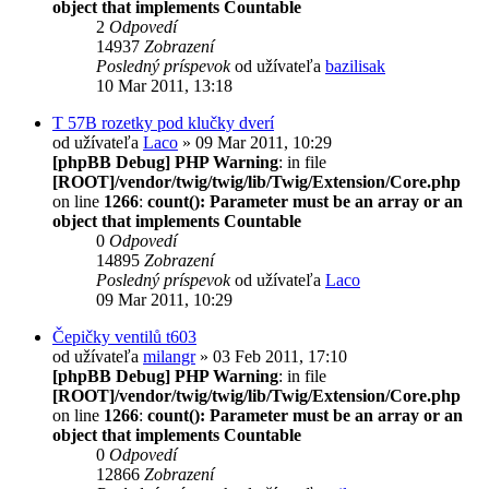
object that implements Countable
2
Odpovedí
14937
Zobrazení
Posledný príspevok
od užívateľa
bazilisak
10 Mar 2011, 13:18
T 57B rozetky pod klučky dverí
od užívateľa
Laco
» 09 Mar 2011, 10:29
[phpBB Debug] PHP Warning
: in file
[ROOT]/vendor/twig/twig/lib/Twig/Extension/Core.php
on line
1266
:
count(): Parameter must be an array or an
object that implements Countable
0
Odpovedí
14895
Zobrazení
Posledný príspevok
od užívateľa
Laco
09 Mar 2011, 10:29
Čepičky ventilů t603
od užívateľa
milangr
» 03 Feb 2011, 17:10
[phpBB Debug] PHP Warning
: in file
[ROOT]/vendor/twig/twig/lib/Twig/Extension/Core.php
on line
1266
:
count(): Parameter must be an array or an
object that implements Countable
0
Odpovedí
12866
Zobrazení