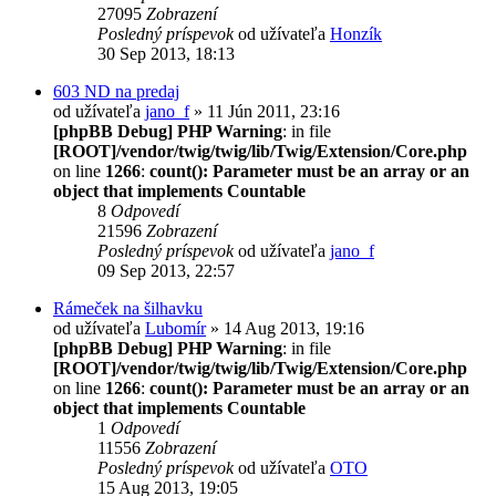
27095
Zobrazení
Posledný príspevok
od užívateľa
Honzík
30 Sep 2013, 18:13
603 ND na predaj
od užívateľa
jano_f
» 11 Jún 2011, 23:16
[phpBB Debug] PHP Warning
: in file
[ROOT]/vendor/twig/twig/lib/Twig/Extension/Core.php
on line
1266
:
count(): Parameter must be an array or an
object that implements Countable
8
Odpovedí
21596
Zobrazení
Posledný príspevok
od užívateľa
jano_f
09 Sep 2013, 22:57
Rámeček na šilhavku
od užívateľa
Lubomír
» 14 Aug 2013, 19:16
[phpBB Debug] PHP Warning
: in file
[ROOT]/vendor/twig/twig/lib/Twig/Extension/Core.php
on line
1266
:
count(): Parameter must be an array or an
object that implements Countable
1
Odpovedí
11556
Zobrazení
Posledný príspevok
od užívateľa
OTO
15 Aug 2013, 19:05