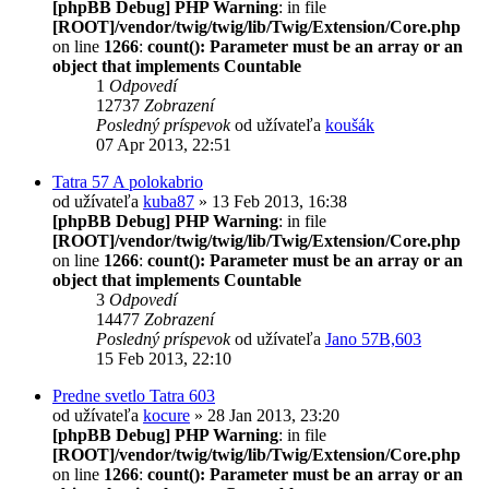
[phpBB Debug] PHP Warning
: in file
[ROOT]/vendor/twig/twig/lib/Twig/Extension/Core.php
on line
1266
:
count(): Parameter must be an array or an
object that implements Countable
1
Odpovedí
12737
Zobrazení
Posledný príspevok
od užívateľa
koušák
07 Apr 2013, 22:51
Tatra 57 A polokabrio
od užívateľa
kuba87
» 13 Feb 2013, 16:38
[phpBB Debug] PHP Warning
: in file
[ROOT]/vendor/twig/twig/lib/Twig/Extension/Core.php
on line
1266
:
count(): Parameter must be an array or an
object that implements Countable
3
Odpovedí
14477
Zobrazení
Posledný príspevok
od užívateľa
Jano 57B,603
15 Feb 2013, 22:10
Predne svetlo Tatra 603
od užívateľa
kocure
» 28 Jan 2013, 23:20
[phpBB Debug] PHP Warning
: in file
[ROOT]/vendor/twig/twig/lib/Twig/Extension/Core.php
on line
1266
:
count(): Parameter must be an array or an