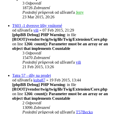
3
Odpovedí
18726
Zobrazení
Posledný príspevok
od užívateľa
Jerry
23 Mar 2015, 20:26
T603 -1 dverove lišty vnútorné
od užívateľa
vili
» 07 Feb 2015, 21:29
[phpBB Debug] PHP Warning
: in file
[ROOT]/vendor/twig/twig/lib/Twig/Extension/Core.php
on line
1266
:
count(): Parameter must be an array or an
object that implements Countable
3
Odpovedí
15470
Zobrazení
Posledný príspevok
od užívateľa
vili
21 Feb 2015, 13:26
Tatra 57 - díly na prodej
od užívateľa
kuba87
» 19 Feb 2015, 13:44
[phpBB Debug] PHP Warning
: in file
[ROOT]/vendor/twig/twig/lib/Twig/Extension/Core.php
on line
1266
:
count(): Parameter must be an array or an
object that implements Countable
2
Odpovedí
13096
Zobrazení
Posledný príspevok
od užívateľa
T57Becko