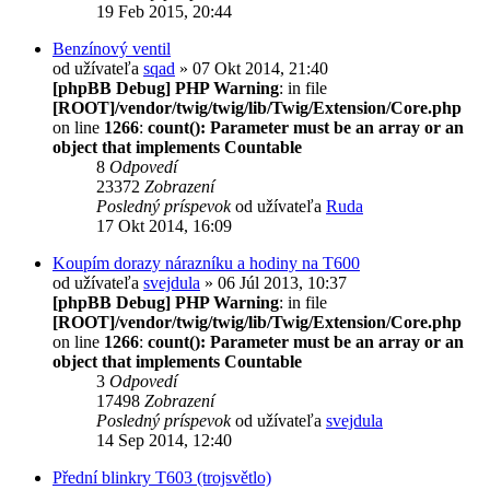
19 Feb 2015, 20:44
Benzínový ventil
od užívateľa
sqad
» 07 Okt 2014, 21:40
[phpBB Debug] PHP Warning
: in file
[ROOT]/vendor/twig/twig/lib/Twig/Extension/Core.php
on line
1266
:
count(): Parameter must be an array or an
object that implements Countable
8
Odpovedí
23372
Zobrazení
Posledný príspevok
od užívateľa
Ruda
17 Okt 2014, 16:09
Koupím dorazy nárazníku a hodiny na T600
od užívateľa
svejdula
» 06 Júl 2013, 10:37
[phpBB Debug] PHP Warning
: in file
[ROOT]/vendor/twig/twig/lib/Twig/Extension/Core.php
on line
1266
:
count(): Parameter must be an array or an
object that implements Countable
3
Odpovedí
17498
Zobrazení
Posledný príspevok
od užívateľa
svejdula
14 Sep 2014, 12:40
Přední blinkry T603 (trojsvětlo)