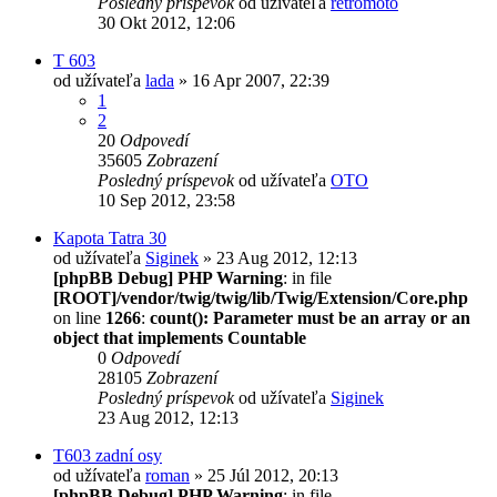
Posledný príspevok
od užívateľa
retromoto
30 Okt 2012, 12:06
T 603
od užívateľa
lada
» 16 Apr 2007, 22:39
1
2
20
Odpovedí
35605
Zobrazení
Posledný príspevok
od užívateľa
OTO
10 Sep 2012, 23:58
Kapota Tatra 30
od užívateľa
Siginek
» 23 Aug 2012, 12:13
[phpBB Debug] PHP Warning
: in file
[ROOT]/vendor/twig/twig/lib/Twig/Extension/Core.php
on line
1266
:
count(): Parameter must be an array or an
object that implements Countable
0
Odpovedí
28105
Zobrazení
Posledný príspevok
od užívateľa
Siginek
23 Aug 2012, 12:13
T603 zadní osy
od užívateľa
roman
» 25 Júl 2012, 20:13
[phpBB Debug] PHP Warning
: in file