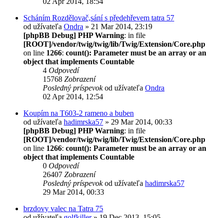
02 Apr 2014, 18:54
Scháním Rozdělovač,sání s předehřevem tatra 57
od užívateľa
Ondra
» 21 Mar 2014, 23:19
[phpBB Debug] PHP Warning
: in file
[ROOT]/vendor/twig/twig/lib/Twig/Extension/Core.php
on line
1266
:
count(): Parameter must be an array or an
object that implements Countable
4
Odpovedí
15768
Zobrazení
Posledný príspevok
od užívateľa
Ondra
02 Apr 2014, 12:54
Koupím na T603-2 rameno a buben
od užívateľa
hadimrska57
» 29 Mar 2014, 00:33
[phpBB Debug] PHP Warning
: in file
[ROOT]/vendor/twig/twig/lib/Twig/Extension/Core.php
on line
1266
:
count(): Parameter must be an array or an
object that implements Countable
0
Odpovedí
26407
Zobrazení
Posledný príspevok
od užívateľa
hadimrska57
29 Mar 2014, 00:33
brzdovy valec na Tatra 75
od užívateľa
golfkiller
» 19 Dec 2013, 15:05