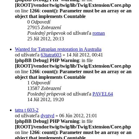
[ROOT]/vendor/twig/twig/lib/Twig/Extension/Core.php
on line
1266
:
count(): Parameter must be an array or an
object that implements Countable
0
Odpovedí
27915
Zobrazení
Posledný príspevok
od užívateľa
roman
25 Júl 2012, 20:13
Wanted for Tatraplan restoration in Australia
od užívateľa
63tatra603
» 14 Júl 2012, 00:41
[phpBB Debug] PHP Warning
: in file
[ROOT]/vendor/twig/twig/lib/Twig/Extension/Core.php
on line
1266
:
count(): Parameter must be an array or an
object that implements Countable
1
Odpovedí
13587
Zobrazení
Posledný príspevok
od užívateľa
PAVEL64
14 Júl 2012, 19:20
tatra t 603-2
od užívateľa
dyntyd
» 06 Jún 2012, 21:01
[phpBB Debug] PHP Warning
: in file
[ROOT]/vendor/twig/twig/lib/Twig/Extension/Core.php
on line
1266
:
count(): Parameter must be an array or an
object that implements Countable