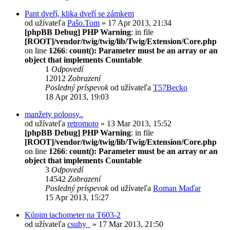
Pant dveří, klika dveří se zámkem
od užívateľa
Pašo.Tom
» 17 Apr 2013, 21:34
[phpBB Debug] PHP Warning
: in file
[ROOT]/vendor/twig/twig/lib/Twig/Extension/Core.php
on line
1266
:
count(): Parameter must be an array or an
object that implements Countable
1
Odpovedí
12012
Zobrazení
Posledný príspevok
od užívateľa
T57Becko
18 Apr 2013, 19:03
manžety poloosy..
od užívateľa
retromoto
» 13 Mar 2013, 15:52
[phpBB Debug] PHP Warning
: in file
[ROOT]/vendor/twig/twig/lib/Twig/Extension/Core.php
on line
1266
:
count(): Parameter must be an array or an
object that implements Countable
3
Odpovedí
14542
Zobrazení
Posledný príspevok
od užívateľa
Roman Maďar
15 Apr 2013, 15:27
Kúpim tachometer na T603-2
od užívateľa
csuhy_
» 17 Mar 2013, 21:50