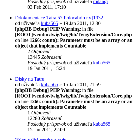
Posledný príspevok
od užívateľa
milangr
03 Feb 2011, 17:10
Ddokumentace Tatra 57 Polocabrio r.v.|1932
od užívateľa
kuba565
» 19 Jan 2011, 12:30
[phpBB Debug] PHP Warning
: in file
[ROOT]/vendor/twig/twig/lib/Twig/Extension/Core.php
on line
1266
:
count(): Parameter must be an array or an
object that implements Countable
2
Odpovedí
13445
Zobrazení
Posledný príspevok
od užívateľa
kuba565
19 Jan 2011, 15:24
Disky na Tatru
od užívateľa
kuba565
» 15 Jan 2011, 21:59
[phpBB Debug] PHP Warning
: in file
[ROOT]/vendor/twig/twig/lib/Twig/Extension/Core.php
on line
1266
:
count(): Parameter must be an array or an
object that implements Countable
1
Odpovedí
12280
Zobrazení
Posledný príspevok
od užívateľa
kuba565
15 Jan 2011, 22:09