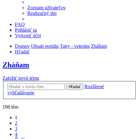
Zoznam užívateľov
Realizačný tím
FAQ
Prihlásiť sa
Vytvoriť účet
Domov
Obsah portálu
Tatry - veteráni
Zháňam
Hľadať
Zháňam
Založiť novú tému
Rozšírené
Hľadať
vyhľadávanie
198 tém
1
2
3
4