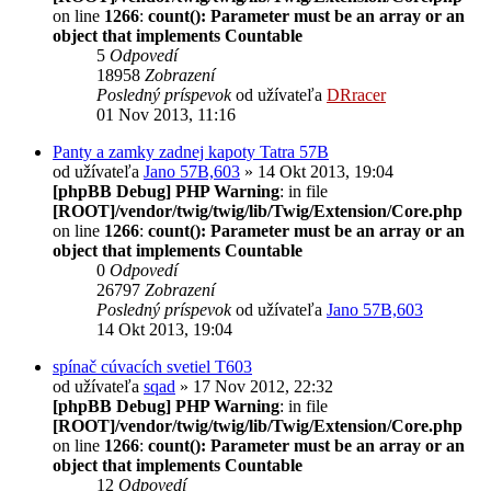
on line
1266
:
count(): Parameter must be an array or an
object that implements Countable
5
Odpovedí
18958
Zobrazení
Posledný príspevok
od užívateľa
DRracer
01 Nov 2013, 11:16
Panty a zamky zadnej kapoty Tatra 57B
od užívateľa
Jano 57B,603
» 14 Okt 2013, 19:04
[phpBB Debug] PHP Warning
: in file
[ROOT]/vendor/twig/twig/lib/Twig/Extension/Core.php
on line
1266
:
count(): Parameter must be an array or an
object that implements Countable
0
Odpovedí
26797
Zobrazení
Posledný príspevok
od užívateľa
Jano 57B,603
14 Okt 2013, 19:04
spínač cúvacích svetiel T603
od užívateľa
sqad
» 17 Nov 2012, 22:32
[phpBB Debug] PHP Warning
: in file
[ROOT]/vendor/twig/twig/lib/Twig/Extension/Core.php
on line
1266
:
count(): Parameter must be an array or an
object that implements Countable
12
Odpovedí