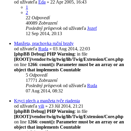
od užívateľa
Eda
» 22 Apr 2005, 16:43
1
2
22
Odpovedí
40089
Zobrazení
Posledný príspevok
od užívateľa
Jozef
12 Sep 2014, 20:13
Manžeta, prachovka ruční brzdy
od užívateľa
Ruda
» 03 Aug 2014, 22:03
[phpBB Debug] PHP Warning
: in file
[ROOT]/vendor/twig/twig/lib/Twig/Extension/Core.php
on line
1266
:
count(): Parameter must be an array or an
object that implements Countable
5
Odpovedí
17771
Zobrazení
Posledný príspevok
od užívateľa
Ruda
07 Aug 2014, 08:32
Kryci plech a manžeta tyče riadenia
od užívateľa
vili
» 23 Júl 2014, 21:21
[phpBB Debug] PHP Warning
: in file
[ROOT]/vendor/twig/twig/lib/Twig/Extension/Core.php
on line
1266
:
count(): Parameter must be an array or an
object that implements Countable