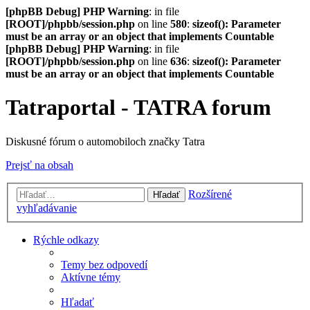
[phpBB Debug] PHP Warning
: in file
[ROOT]/phpbb/session.php
on line
580
:
sizeof(): Parameter
must be an array or an object that implements Countable
[phpBB Debug] PHP Warning
: in file
[ROOT]/phpbb/session.php
on line
636
:
sizeof(): Parameter
must be an array or an object that implements Countable
Tatraportal - TATRA forum
Diskusné fórum o automobiloch značky Tatra
Prejsť na obsah
Rozšírené
Hľadať
vyhľadávanie
Rýchle odkazy
Temy bez odpovedí
Aktívne témy
Hľadať