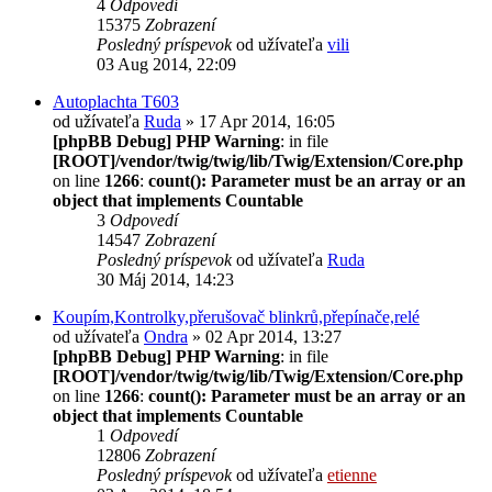
4
Odpovedí
15375
Zobrazení
Posledný príspevok
od užívateľa
vili
03 Aug 2014, 22:09
Autoplachta T603
od užívateľa
Ruda
» 17 Apr 2014, 16:05
[phpBB Debug] PHP Warning
: in file
[ROOT]/vendor/twig/twig/lib/Twig/Extension/Core.php
on line
1266
:
count(): Parameter must be an array or an
object that implements Countable
3
Odpovedí
14547
Zobrazení
Posledný príspevok
od užívateľa
Ruda
30 Máj 2014, 14:23
Koupím,Kontrolky,přerušovač blinkrů,přepínače,relé
od užívateľa
Ondra
» 02 Apr 2014, 13:27
[phpBB Debug] PHP Warning
: in file
[ROOT]/vendor/twig/twig/lib/Twig/Extension/Core.php
on line
1266
:
count(): Parameter must be an array or an
object that implements Countable
1
Odpovedí
12806
Zobrazení
Posledný príspevok
od užívateľa
etienne