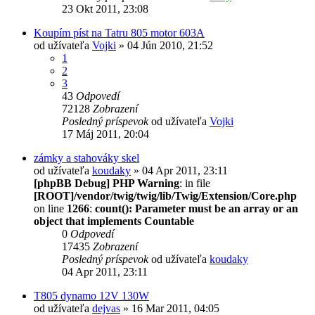
23 Okt 2011, 23:08
Koupím píst na Tatru 805 motor 603A
od užívateľa
Vojki
» 04 Jún 2010, 21:52
1
2
3
43
Odpovedí
72128
Zobrazení
Posledný príspevok
od užívateľa
Vojki
17 Máj 2011, 20:04
zámky a stahováky skel
od užívateľa
koudaky
» 04 Apr 2011, 23:11
[phpBB Debug] PHP Warning
: in file
[ROOT]/vendor/twig/twig/lib/Twig/Extension/Core.php
on line
1266
:
count(): Parameter must be an array or an
object that implements Countable
0
Odpovedí
17435
Zobrazení
Posledný príspevok
od užívateľa
koudaky
04 Apr 2011, 23:11
T805 dynamo 12V 130W
od užívateľa
dejvas
» 16 Mar 2011, 04:05