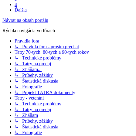
4
Ďalšia
Návrat na obsah portálu
Rýchla navigácia vo fórach
Pravidla fora
↳ Pravidla fora - prosim precitat
Tatry 70-tych, 80-tych a 90-tych rokov
↳ Technické problémy
↳ Tatry na predaj
↳ Zháňam...
↳ Príbehy, zážitky
↳ Štatistická diskusia
↳ Fotografie
↳ Projekt TATRA dokumenty
Tatry - veteráni
↳ Technické problémy
↳ Tatry na predaj
↳ Zháňam
↳ Príbehy, zážitky
↳ Štatistická diskusia
↳ Fotografie