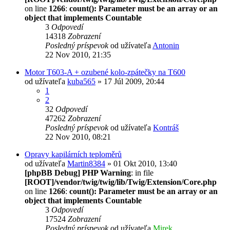
on line
1266
:
count(): Parameter must be an array or an
object that implements Countable
3
Odpovedí
14318
Zobrazení
Posledný príspevok
od užívateľa
Antonin
22 Nov 2010, 21:35
Motor T603-A + ozubené kolo-zpátečky na T600
od užívateľa
kuba565
» 17 Júl 2009, 20:44
1
2
32
Odpovedí
47262
Zobrazení
Posledný príspevok
od užívateľa
Kontráš
22 Nov 2010, 08:21
Opravy kapilárních teploměrů
od užívateľa
Martin8384
» 01 Okt 2010, 13:40
[phpBB Debug] PHP Warning
: in file
[ROOT]/vendor/twig/twig/lib/Twig/Extension/Core.php
on line
1266
:
count(): Parameter must be an array or an
object that implements Countable
3
Odpovedí
17524
Zobrazení
Posledný príspevok
od užívateľa
Mirek