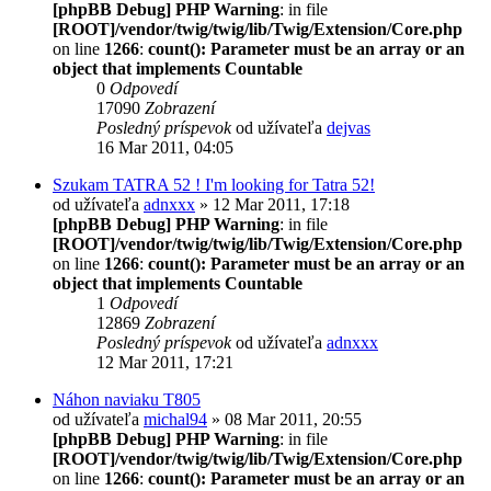
[phpBB Debug] PHP Warning
: in file
[ROOT]/vendor/twig/twig/lib/Twig/Extension/Core.php
on line
1266
:
count(): Parameter must be an array or an
object that implements Countable
0
Odpovedí
17090
Zobrazení
Posledný príspevok
od užívateľa
dejvas
16 Mar 2011, 04:05
Szukam TATRA 52 ! I'm looking for Tatra 52!
od užívateľa
adnxxx
» 12 Mar 2011, 17:18
[phpBB Debug] PHP Warning
: in file
[ROOT]/vendor/twig/twig/lib/Twig/Extension/Core.php
on line
1266
:
count(): Parameter must be an array or an
object that implements Countable
1
Odpovedí
12869
Zobrazení
Posledný príspevok
od užívateľa
adnxxx
12 Mar 2011, 17:21
Náhon naviaku T805
od užívateľa
michal94
» 08 Mar 2011, 20:55
[phpBB Debug] PHP Warning
: in file
[ROOT]/vendor/twig/twig/lib/Twig/Extension/Core.php
on line
1266
:
count(): Parameter must be an array or an