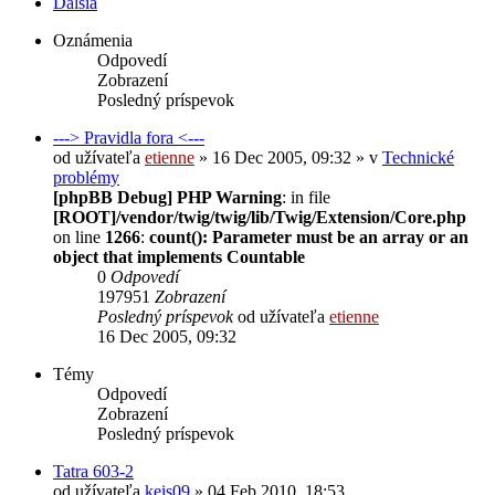
Ďalšia
Oznámenia
Odpovedí
Zobrazení
Posledný príspevok
---> Pravidla fora <---
od užívateľa
etienne
» 16 Dec 2005, 09:32 » v
Technické
problémy
[phpBB Debug] PHP Warning
: in file
[ROOT]/vendor/twig/twig/lib/Twig/Extension/Core.php
on line
1266
:
count(): Parameter must be an array or an
object that implements Countable
0
Odpovedí
197951
Zobrazení
Posledný príspevok
od užívateľa
etienne
16 Dec 2005, 09:32
Témy
Odpovedí
Zobrazení
Posledný príspevok
Tatra 603-2
od užívateľa
keis09
» 04 Feb 2010, 18:53