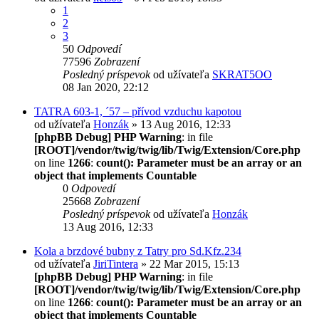
1
2
3
50
Odpovedí
77596
Zobrazení
Posledný príspevok
od užívateľa
SKRAT5OO
08 Jan 2020, 22:12
TATRA 603-1, ´57 – přívod vzduchu kapotou
od užívateľa
Honzák
» 13 Aug 2016, 12:33
[phpBB Debug] PHP Warning
: in file
[ROOT]/vendor/twig/twig/lib/Twig/Extension/Core.php
on line
1266
:
count(): Parameter must be an array or an
object that implements Countable
0
Odpovedí
25668
Zobrazení
Posledný príspevok
od užívateľa
Honzák
13 Aug 2016, 12:33
Kola a brzdové bubny z Tatry pro Sd.Kfz.234
od užívateľa
JiriTintera
» 22 Mar 2015, 15:13
[phpBB Debug] PHP Warning
: in file
[ROOT]/vendor/twig/twig/lib/Twig/Extension/Core.php
on line
1266
:
count(): Parameter must be an array or an
object that implements Countable