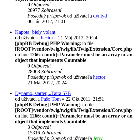
0
Odpovedí
28977
Zobrazení
Posledný príspevok
od užívateľa
dyntyd
06 Jún 2012, 21:01
Kapota+biely volant
od užívateľa
hector
» 21 Máj 2012, 20:24
[phpBB Debug] PHP Warning
: in file
[ROOT]/vendor/twig/twig/lib/Twig/Extension/Core.php
on line
1266
:
count(): Parameter must be an array or an
object that implements Countable
0
Odpovedí
28063
Zobrazení
Posledný príspevok
od užívateľa
hector
21 Máj 2012, 20:24
Dynamo, starter,...Tatra 57B
od užívateľa
Pašo.Tom
» 22 Okt 2011, 21:51
[phpBB Debug] PHP Warning
: in file
[ROOT]/vendor/twig/twig/lib/Twig/Extension/Core.php
on line
1266
:
count(): Parameter must be an array or an
object that implements Countable
3
Odpovedí
15316
Zobrazení
Posledný príspevok
od užívateľa
Jerry