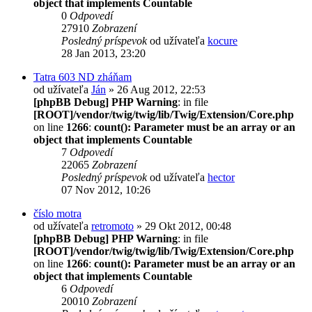
object that implements Countable
0
Odpovedí
27910
Zobrazení
Posledný príspevok
od užívateľa
kocure
28 Jan 2013, 23:20
Tatra 603 ND zháňam
od užívateľa
Ján
» 26 Aug 2012, 22:53
[phpBB Debug] PHP Warning
: in file
[ROOT]/vendor/twig/twig/lib/Twig/Extension/Core.php
on line
1266
:
count(): Parameter must be an array or an
object that implements Countable
7
Odpovedí
22065
Zobrazení
Posledný príspevok
od užívateľa
hector
07 Nov 2012, 10:26
číslo motra
od užívateľa
retromoto
» 29 Okt 2012, 00:48
[phpBB Debug] PHP Warning
: in file
[ROOT]/vendor/twig/twig/lib/Twig/Extension/Core.php
on line
1266
:
count(): Parameter must be an array or an
object that implements Countable
6
Odpovedí
20010
Zobrazení