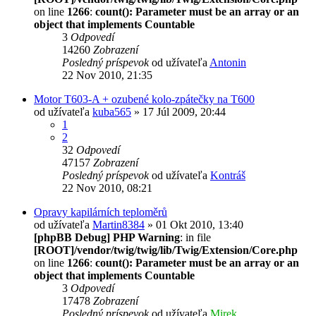
on line
1266
:
count(): Parameter must be an array or an
object that implements Countable
3
Odpovedí
14260
Zobrazení
Posledný príspevok
od užívateľa
Antonin
22 Nov 2010, 21:35
Motor T603-A + ozubené kolo-zpátečky na T600
od užívateľa
kuba565
» 17 Júl 2009, 20:44
1
2
32
Odpovedí
47157
Zobrazení
Posledný príspevok
od užívateľa
Kontráš
22 Nov 2010, 08:21
Opravy kapilárních teploměrů
od užívateľa
Martin8384
» 01 Okt 2010, 13:40
[phpBB Debug] PHP Warning
: in file
[ROOT]/vendor/twig/twig/lib/Twig/Extension/Core.php
on line
1266
:
count(): Parameter must be an array or an
object that implements Countable
3
Odpovedí
17478
Zobrazení
Posledný príspevok
od užívateľa
Mirek