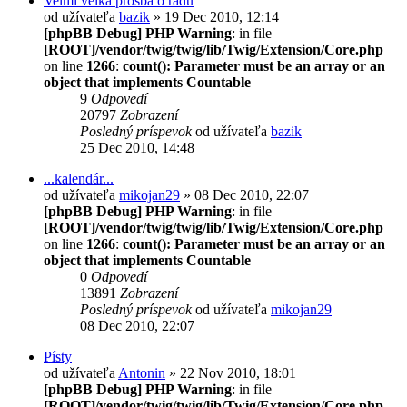
Velmi velká prosba o radu
od užívateľa
bazik
» 19 Dec 2010, 12:14
[phpBB Debug] PHP Warning
: in file
[ROOT]/vendor/twig/twig/lib/Twig/Extension/Core.php
on line
1266
:
count(): Parameter must be an array or an
object that implements Countable
9
Odpovedí
20797
Zobrazení
Posledný príspevok
od užívateľa
bazik
25 Dec 2010, 14:48
...kalendár...
od užívateľa
mikojan29
» 08 Dec 2010, 22:07
[phpBB Debug] PHP Warning
: in file
[ROOT]/vendor/twig/twig/lib/Twig/Extension/Core.php
on line
1266
:
count(): Parameter must be an array or an
object that implements Countable
0
Odpovedí
13891
Zobrazení
Posledný príspevok
od užívateľa
mikojan29
08 Dec 2010, 22:07
Písty
od užívateľa
Antonin
» 22 Nov 2010, 18:01
[phpBB Debug] PHP Warning
: in file
[ROOT]/vendor/twig/twig/lib/Twig/Extension/Core.php