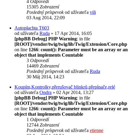
4
Odpovedí
15305
Zobrazení
Posledný príspevok
od užívateľa
vili
03 Aug 2014, 22:09
Autoplachta T603
od užívateľa
Ruda
» 17 Apr 2014, 16:05
[phpBB Debug] PHP Warning
: in file
[ROOT]/vendor/twig/twig/lib/Twig/Extension/Core.php
on line
1266
:
count(): Parameter must be an array or an
object that implements Countable
3
Odpovedí
14469
Zobrazení
Posledný príspevok
od užívateľa
Ruda
30 Máj 2014, 14:23
Koupím,Kontrolky,přerušovač blinkrů,přepínače,relé
od užívateľa
Ondra
» 02 Apr 2014, 13:27
[phpBB Debug] PHP Warning
: in file
[ROOT]/vendor/twig/twig/lib/Twig/Extension/Core.php
on line
1266
:
count(): Parameter must be an array or an
object that implements Countable
1
Odpovedí
12744
Zobrazení
Posledný príspevok
od užívateľa
etienne