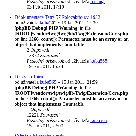
Posledný príspevok
od užívateľa
milangr
03 Feb 2011, 17:10
Ddokumentace Tatra 57 Polocabrio r.v.|1932
od užívateľa
kuba565
» 19 Jan 2011, 12:30
[phpBB Debug] PHP Warning
: in file
[ROOT]/vendor/twig/twig/lib/Twig/Extension/Core.php
on line
1266
:
count(): Parameter must be an array or an
object that implements Countable
2
Odpovedí
13372
Zobrazení
Posledný príspevok
od užívateľa
kuba565
19 Jan 2011, 15:24
Disky na Tatru
od užívateľa
kuba565
» 15 Jan 2011, 21:59
[phpBB Debug] PHP Warning
: in file
[ROOT]/vendor/twig/twig/lib/Twig/Extension/Core.php
on line
1266
:
count(): Parameter must be an array or an
object that implements Countable
1
Odpovedí
12221
Zobrazení
Posledný príspevok
od užívateľa
kuba565
15 Jan 2011, 22:09