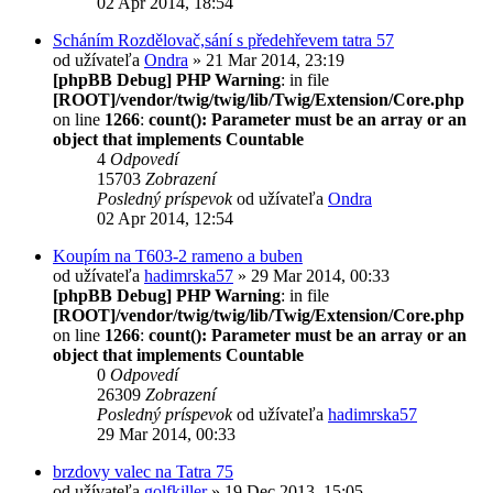
02 Apr 2014, 18:54
Scháním Rozdělovač,sání s předehřevem tatra 57
od užívateľa
Ondra
» 21 Mar 2014, 23:19
[phpBB Debug] PHP Warning
: in file
[ROOT]/vendor/twig/twig/lib/Twig/Extension/Core.php
on line
1266
:
count(): Parameter must be an array or an
object that implements Countable
4
Odpovedí
15703
Zobrazení
Posledný príspevok
od užívateľa
Ondra
02 Apr 2014, 12:54
Koupím na T603-2 rameno a buben
od užívateľa
hadimrska57
» 29 Mar 2014, 00:33
[phpBB Debug] PHP Warning
: in file
[ROOT]/vendor/twig/twig/lib/Twig/Extension/Core.php
on line
1266
:
count(): Parameter must be an array or an
object that implements Countable
0
Odpovedí
26309
Zobrazení
Posledný príspevok
od užívateľa
hadimrska57
29 Mar 2014, 00:33
brzdovy valec na Tatra 75
od užívateľa
golfkiller
» 19 Dec 2013, 15:05