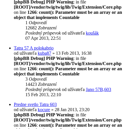
[phpBB Debug] PHP Warning
: in file
[ROOT]/vendor/twig/twig/lib/Twig/Extension/Core.php
on line
1266
:
count(): Parameter must be an array or an
object that implements Countable
1
Odpovedí
12682
Zobrazení
Posledný príspevok
od užívateľa
koušák
07 Apr 2013, 22:51
Tatra 57 A polokabrio
od užívateľa
kuba87
» 13 Feb 2013, 16:38
[phpBB Debug] PHP Warning
: in file
[ROOT]/vendor/twig/twig/lib/Twig/Extension/Core.php
on line
1266
:
count(): Parameter must be an array or an
object that implements Countable
3
Odpovedí
14423
Zobrazení
Posledný príspevok
od užívateľa
Jano 57B,603
15 Feb 2013, 22:10
Predne svetlo Tatra 603
od užívateľa
kocure
» 28 Jan 2013, 23:20
[phpBB Debug] PHP Warning
: in file
[ROOT]/vendor/twig/twig/lib/Twig/Extension/Core.php
on line
1266
:
count(): Parameter must be an array or an