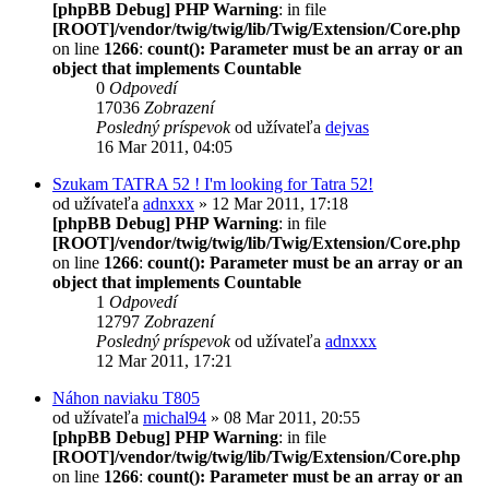
[phpBB Debug] PHP Warning
: in file
[ROOT]/vendor/twig/twig/lib/Twig/Extension/Core.php
on line
1266
:
count(): Parameter must be an array or an
object that implements Countable
0
Odpovedí
17036
Zobrazení
Posledný príspevok
od užívateľa
dejvas
16 Mar 2011, 04:05
Szukam TATRA 52 ! I'm looking for Tatra 52!
od užívateľa
adnxxx
» 12 Mar 2011, 17:18
[phpBB Debug] PHP Warning
: in file
[ROOT]/vendor/twig/twig/lib/Twig/Extension/Core.php
on line
1266
:
count(): Parameter must be an array or an
object that implements Countable
1
Odpovedí
12797
Zobrazení
Posledný príspevok
od užívateľa
adnxxx
12 Mar 2011, 17:21
Náhon naviaku T805
od užívateľa
michal94
» 08 Mar 2011, 20:55
[phpBB Debug] PHP Warning
: in file
[ROOT]/vendor/twig/twig/lib/Twig/Extension/Core.php
on line
1266
:
count(): Parameter must be an array or an