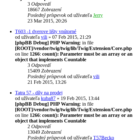
3
Odpovedí
18667
Zobrazení
Posledný príspevok
od užívateľa
Jerry
23 Mar 2015, 20:26
T603 -1 dverove lišty vnútorné
od užívateľa
vili
» 07 Feb 2015, 21:29
[phpBB Debug] PHP Warning
: in file
[ROOT]/vendor/twig/twig/lib/Twig/Extension/Core.php
on line
1266
:
count(): Parameter must be an array or an
object that implements Countable
3
Odpovedí
15409
Zobrazení
Posledný príspevok
od užívateľa
vili
21 Feb 2015, 13:26
Tatra 57 - díly na prodej
od užívateľa
kuba87
» 19 Feb 2015, 13:44
[phpBB Debug] PHP Warning
: in file
[ROOT]/vendor/twig/twig/lib/Twig/Extension/Core.php
on line
1266
:
count(): Parameter must be an array or an
object that implements Countable
2
Odpovedí
13049
Zobrazení
Posledný príspevok
od užívateľa
T57Becko