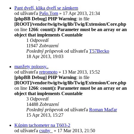
Pant dveří, klika dveří se zámkem
od užívateľa
Pašo.Tom
» 17 Apr 2013, 21:34
[phpBB Debug] PHP Warning
: in file
[ROOT]/vendor/twig/twig/lib/Twig/Extension/Core.php
on line
1266
:
count(): Parameter must be an array or an
object that implements Countable
1
Odpovedí
11947
Zobrazení
Posledný príspevok
od užívateľa
T57Becko
18 Apr 2013, 19:03
manžety poloosy..
od užívateľa
retromoto
» 13 Mar 2013, 15:52
[phpBB Debug] PHP Warning
: in file
[ROOT]/vendor/twig/twig/lib/Twig/Extension/Core.php
on line
1266
:
count(): Parameter must be an array or an
object that implements Countable
3
Odpovedí
14488
Zobrazení
Posledný príspevok
od užívateľa
Roman Maďar
15 Apr 2013, 15:27
Kúpim tachometer na T603-2
od užívateľa
csuhy_
» 17 Mar 2013, 21:50