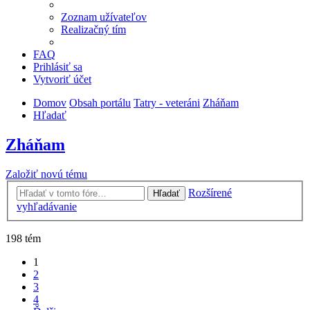
Zoznam užívateľov
Realizačný tím
FAQ
Prihlásiť sa
Vytvoriť účet
Domov
Obsah portálu
Tatry - veteráni
Zháňam
Hľadať
Zháňam
Založiť novú tému
Rozšírené
Hľadať
vyhľadávanie
198 tém
1
2
3
4