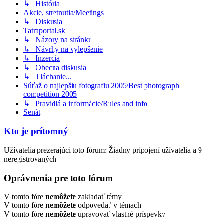
↳ História
Akcie, stretnutia/Meetings
↳ Diskusia
Tatraportal.sk
↳ Názory na stránku
↳ Návrhy na vylepšenie
↳ Inzercia
↳ Obecna diskusia
↳ Tláchanie...
Súťaž o najlepšiu fotografiu 2005/Best photograph
competition 2005
↳ Pravidlá a informácie/Rules and info
Senát
Kto je prítomný
Užívatelia prezerajúci toto fórum: Žiadny pripojení užívatelia a 9
neregistrovaných
Oprávnenia pre toto fórum
V tomto fóre
nemôžete
zakladať témy
V tomto fóre
nemôžete
odpovedať v témach
V tomto fóre
nemôžete
upravovať vlastné príspevky