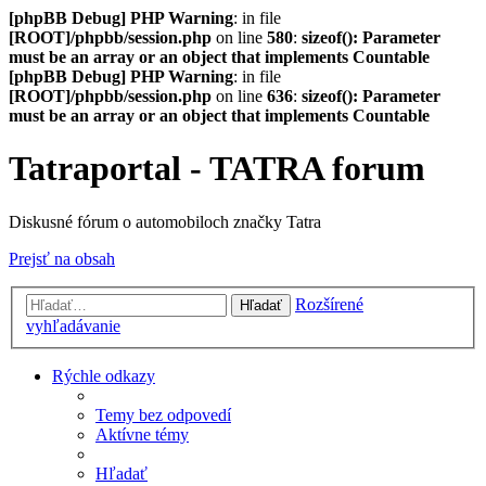
[phpBB Debug] PHP Warning
: in file
[ROOT]/phpbb/session.php
on line
580
:
sizeof(): Parameter
must be an array or an object that implements Countable
[phpBB Debug] PHP Warning
: in file
[ROOT]/phpbb/session.php
on line
636
:
sizeof(): Parameter
must be an array or an object that implements Countable
Tatraportal - TATRA forum
Diskusné fórum o automobiloch značky Tatra
Prejsť na obsah
Rozšírené
Hľadať
vyhľadávanie
Rýchle odkazy
Temy bez odpovedí
Aktívne témy
Hľadať