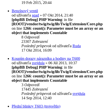
19 Feb 2015, 20:44
Benzínový ventil
od užívateľa
sqad
» 07 Okt 2014, 21:40
[phpBB Debug] PHP Warning
: in file
[ROOT]/vendor/twig/twig/lib/Twig/Extension/Core.php
on line
1266
:
count(): Parameter must be an array or an
object that implements Countable
8
Odpovedí
23307
Zobrazení
Posledný príspevok
od užívateľa
Ruda
17 Okt 2014, 16:09
Koupím dorazy nárazníku a hodiny na T600
od užívateľa
svejdula
» 06 Júl 2013, 10:37
[phpBB Debug] PHP Warning
: in file
[ROOT]/vendor/twig/twig/lib/Twig/Extension/Core.php
on line
1266
:
count(): Parameter must be an array or an
object that implements Countable
3
Odpovedí
17445
Zobrazení
Posledný príspevok
od užívateľa
svejdula
14 Sep 2014, 12:40
Přední blinkry T603 (trojsvětlo)