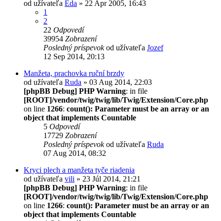
od užívateľa
Eda
» 22 Apr 2005, 16:43
1
2
22
Odpovedí
39954
Zobrazení
Posledný príspevok
od užívateľa
Jozef
12 Sep 2014, 20:13
Manžeta, prachovka ruční brzdy
od užívateľa
Ruda
» 03 Aug 2014, 22:03
[phpBB Debug] PHP Warning
: in file
[ROOT]/vendor/twig/twig/lib/Twig/Extension/Core.php
on line
1266
:
count(): Parameter must be an array or an
object that implements Countable
5
Odpovedí
17729
Zobrazení
Posledný príspevok
od užívateľa
Ruda
07 Aug 2014, 08:32
Kryci plech a manžeta tyče riadenia
od užívateľa
vili
» 23 Júl 2014, 21:21
[phpBB Debug] PHP Warning
: in file
[ROOT]/vendor/twig/twig/lib/Twig/Extension/Core.php
on line
1266
:
count(): Parameter must be an array or an
object that implements Countable