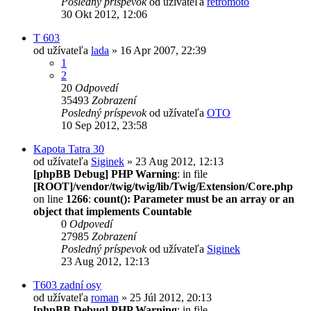
Posledný príspevok
od užívateľa
retromoto
30 Okt 2012, 12:06
T 603
od užívateľa
lada
» 16 Apr 2007, 22:39
1
2
20
Odpovedí
35493
Zobrazení
Posledný príspevok
od užívateľa
OTO
10 Sep 2012, 23:58
Kapota Tatra 30
od užívateľa
Siginek
» 23 Aug 2012, 12:13
[phpBB Debug] PHP Warning
: in file
[ROOT]/vendor/twig/twig/lib/Twig/Extension/Core.php
on line
1266
:
count(): Parameter must be an array or an
object that implements Countable
0
Odpovedí
27985
Zobrazení
Posledný príspevok
od užívateľa
Siginek
23 Aug 2012, 12:13
T603 zadní osy
od užívateľa
roman
» 25 Júl 2012, 20:13
[phpBB Debug] PHP Warning
: in file