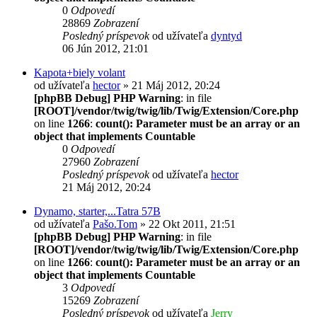
0
Odpovedí
28869
Zobrazení
Posledný príspevok
od užívateľa
dyntyd
06 Jún 2012, 21:01
Kapota+biely volant
od užívateľa
hector
» 21 Máj 2012, 20:24
[phpBB Debug] PHP Warning
: in file
[ROOT]/vendor/twig/twig/lib/Twig/Extension/Core.php
on line
1266
:
count(): Parameter must be an array or an
object that implements Countable
0
Odpovedí
27960
Zobrazení
Posledný príspevok
od užívateľa
hector
21 Máj 2012, 20:24
Dynamo, starter,...Tatra 57B
od užívateľa
Pašo.Tom
» 22 Okt 2011, 21:51
[phpBB Debug] PHP Warning
: in file
[ROOT]/vendor/twig/twig/lib/Twig/Extension/Core.php
on line
1266
:
count(): Parameter must be an array or an
object that implements Countable
3
Odpovedí
15269
Zobrazení
Posledný príspevok
od užívateľa
Jerry