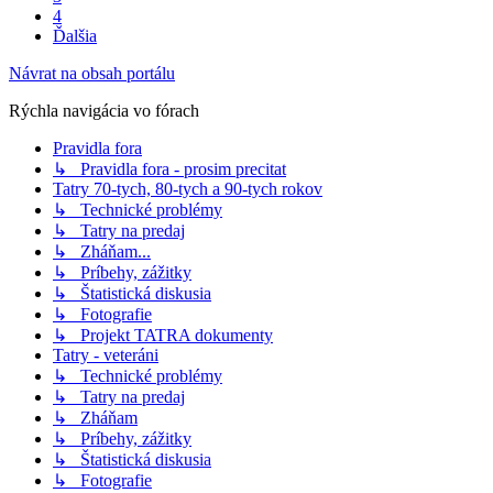
4
Ďalšia
Návrat na obsah portálu
Rýchla navigácia vo fórach
Pravidla fora
↳ Pravidla fora - prosim precitat
Tatry 70-tych, 80-tych a 90-tych rokov
↳ Technické problémy
↳ Tatry na predaj
↳ Zháňam...
↳ Príbehy, zážitky
↳ Štatistická diskusia
↳ Fotografie
↳ Projekt TATRA dokumenty
Tatry - veteráni
↳ Technické problémy
↳ Tatry na predaj
↳ Zháňam
↳ Príbehy, zážitky
↳ Štatistická diskusia
↳ Fotografie