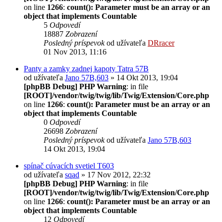
on line
1266
:
count(): Parameter must be an array or an
object that implements Countable
5
Odpovedí
18887
Zobrazení
Posledný príspevok
od užívateľa
DRracer
01 Nov 2013, 11:16
Panty a zamky zadnej kapoty Tatra 57B
od užívateľa
Jano 57B,603
» 14 Okt 2013, 19:04
[phpBB Debug] PHP Warning
: in file
[ROOT]/vendor/twig/twig/lib/Twig/Extension/Core.php
on line
1266
:
count(): Parameter must be an array or an
object that implements Countable
0
Odpovedí
26698
Zobrazení
Posledný príspevok
od užívateľa
Jano 57B,603
14 Okt 2013, 19:04
spínač cúvacích svetiel T603
od užívateľa
sqad
» 17 Nov 2012, 22:32
[phpBB Debug] PHP Warning
: in file
[ROOT]/vendor/twig/twig/lib/Twig/Extension/Core.php
on line
1266
:
count(): Parameter must be an array or an
object that implements Countable
12
Odpovedí