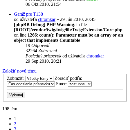
06 Okt 2010, 21:54
Garáž pre T138
od užívateľa
chromkar
» 29 Jún 2010, 20:45
[phpBB Debug] PHP Warning
: in file
[ROOT]/vendor/twig/twig/lib/Twig/Extension/Core.php
on line
1266
:
count(): Parameter must be an array or an
object that implements Countable
19
Odpovedí
32264
Zobrazení
Posledný príspevok
od užívateľa
chromkar
29 Sep 2010, 20:21
Založiť novú tému
Zobraziť:
Zoradiť podľa:
Smer:
198 tém
1
2
3