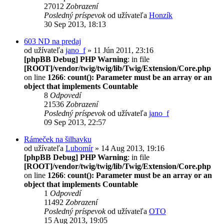
27012
Zobrazení
Posledný príspevok
od užívateľa
Honzík
30 Sep 2013, 18:13
603 ND na predaj
od užívateľa
jano_f
» 11 Jún 2011, 23:16
[phpBB Debug] PHP Warning
: in file
[ROOT]/vendor/twig/twig/lib/Twig/Extension/Core.php
on line
1266
:
count(): Parameter must be an array or an
object that implements Countable
8
Odpovedí
21536
Zobrazení
Posledný príspevok
od užívateľa
jano_f
09 Sep 2013, 22:57
Rámeček na šilhavku
od užívateľa
Lubomír
» 14 Aug 2013, 19:16
[phpBB Debug] PHP Warning
: in file
[ROOT]/vendor/twig/twig/lib/Twig/Extension/Core.php
on line
1266
:
count(): Parameter must be an array or an
object that implements Countable
1
Odpovedí
11492
Zobrazení
Posledný príspevok
od užívateľa
OTO
15 Aug 2013, 19:05