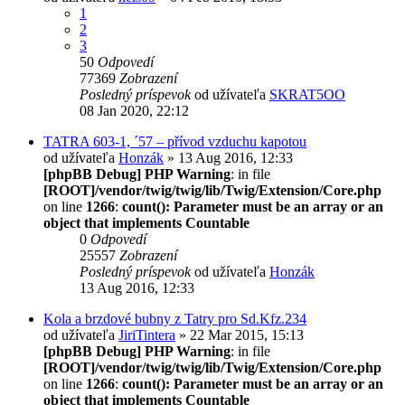
1
2
3
50
Odpovedí
77369
Zobrazení
Posledný príspevok
od užívateľa
SKRAT5OO
08 Jan 2020, 22:12
TATRA 603-1, ´57 – přívod vzduchu kapotou
od užívateľa
Honzák
» 13 Aug 2016, 12:33
[phpBB Debug] PHP Warning
: in file
[ROOT]/vendor/twig/twig/lib/Twig/Extension/Core.php
on line
1266
:
count(): Parameter must be an array or an
object that implements Countable
0
Odpovedí
25557
Zobrazení
Posledný príspevok
od užívateľa
Honzák
13 Aug 2016, 12:33
Kola a brzdové bubny z Tatry pro Sd.Kfz.234
od užívateľa
JiriTintera
» 22 Mar 2015, 15:13
[phpBB Debug] PHP Warning
: in file
[ROOT]/vendor/twig/twig/lib/Twig/Extension/Core.php
on line
1266
:
count(): Parameter must be an array or an
object that implements Countable