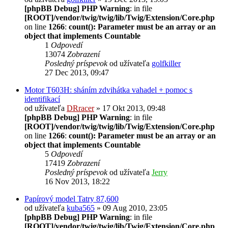
[phpBB Debug] PHP Warning
: in file
[ROOT]/vendor/twig/twig/lib/Twig/Extension/Core.php
on line
1266
:
count(): Parameter must be an array or an
object that implements Countable
1
Odpovedí
13074
Zobrazení
Posledný príspevok
od užívateľa
golfkiller
27 Dec 2013, 09:47
Motor T603H: sháním zdvihátka vahadel + pomoc s
identifikací
od užívateľa
DRracer
» 17 Okt 2013, 09:48
[phpBB Debug] PHP Warning
: in file
[ROOT]/vendor/twig/twig/lib/Twig/Extension/Core.php
on line
1266
:
count(): Parameter must be an array or an
object that implements Countable
5
Odpovedí
17419
Zobrazení
Posledný príspevok
od užívateľa
Jerry
16 Nov 2013, 18:22
Papírový model Tatry 87,600
od užívateľa
kuba565
» 09 Aug 2010, 23:05
[phpBB Debug] PHP Warning
: in file
[ROOT]/vendor/twig/twig/lib/Twig/Extension/Core.php