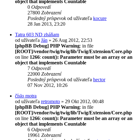
object that implements Countable
0
Odpovedí
27800
Zobrazení
Posledný príspevok
od užívateľa
kocure
28 Jan 2013, 23:20
Tatra 603 ND zháňam
od užívateľa
Ján
» 26 Aug 2012, 22:53
[phpBB Debug] PHP Warning
: in file
[ROOT]/vendor/twig/twig/lib/Twig/Extension/Core.php
on line
1266
:
count(): Parameter must be an array or an
object that implements Countable
7
Odpovedí
22000
Zobrazení
Posledný príspevok
od užívateľa
hector
07 Nov 2012, 10:26
číslo motra
od užívateľa
retromoto
» 29 Okt 2012, 00:48
[phpBB Debug] PHP Warning
: in file
[ROOT]/vendor/twig/twig/lib/Twig/Extension/Core.php
on line
1266
:
count(): Parameter must be an array or an
object that implements Countable
6
Odpovedí
19961
Zobrazení