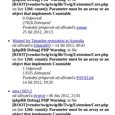
[ROOT]/vendor/twig/twig/lib/Twig/Extension/Core.php
on line
1266
:
count(): Parameter must be an array or an
object that implements Countable
0
Odpovedí
27828
Zobrazení
Posledný príspevok
od užívateľa
roman
25 Júl 2012, 20:13
Wanted for Tatraplan restoration in Australia
od užívateľa
63tatra603
» 14 Júl 2012, 00:41
[phpBB Debug] PHP Warning
: in file
[ROOT]/vendor/twig/twig/lib/Twig/Extension/Core.php
on line
1266
:
count(): Parameter must be an array or an
object that implements Countable
1
Odpovedí
13535
Zobrazení
Posledný príspevok
od užívateľa
PAVEL64
14 Júl 2012, 19:20
tatra t 603-2
od užívateľa
dyntyd
» 06 Jún 2012, 21:01
[phpBB Debug] PHP Warning
: in file
[ROOT]/vendor/twig/twig/lib/Twig/Extension/Core.php
on line
1266
:
count(): Parameter must be an array or an
object that implements Countable