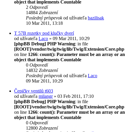
object that implements Countable
2
Odpovedí
14884
Zobrazení
Posledný príspevok
od užívateľa
bazilisak
10 Mar 2011, 13:18
T 57B rozetky pod klučky dverí
od užívateľa
Laco
» 09 Mar 2011, 10:29
[phpBB Debug] PHP Warning
: in file
[ROOT]/vendor/twig/twig/lib/Twig/Extension/Core.php
on line
1266
:
count(): Parameter must be an array or an
object that implements Countable
0
Odpovedí
14832
Zobrazení
Posledný príspevok
od užívateľa
Laco
09 Mar 2011, 10:29
Čepičky ventilů t603
od užívateľa
milangr
» 03 Feb 2011, 17:10
[phpBB Debug] PHP Warning
: in file
[ROOT]/vendor/twig/twig/lib/Twig/Extension/Core.php
on line
1266
:
count(): Parameter must be an array or an
object that implements Countable
0
Odpovedí
12800
Zobrazení