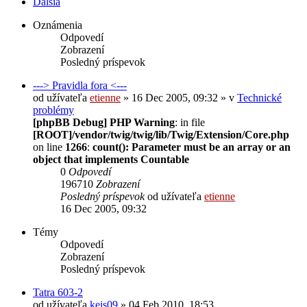
Ďalšia
Oznámenia
Odpovedí
Zobrazení
Posledný príspevok
---> Pravidla fora <---
od užívateľa
etienne
» 16 Dec 2005, 09:32 » v
Technické
problémy
[phpBB Debug] PHP Warning
: in file
[ROOT]/vendor/twig/twig/lib/Twig/Extension/Core.php
on line
1266
:
count(): Parameter must be an array or an
object that implements Countable
0
Odpovedí
196710
Zobrazení
Posledný príspevok
od užívateľa
etienne
16 Dec 2005, 09:32
Témy
Odpovedí
Zobrazení
Posledný príspevok
Tatra 603-2
od užívateľa
keis09
» 04 Feb 2010, 18:53