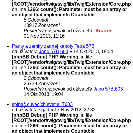
[ROOT]/vendor/twig/twig/lib/Twig/Extension/Core.php
on line
1266
:
count(): Parameter must be an array or
an object that implements Countable
5
Odpovedí
18917
Zobrazení
Posledný príspevok
od užívateľa
DRracer
01 Nov 2013, 11:16
Panty a zamky zadnej kapoty Tatra 57B
od užívateľa
Jano 57B,603
» 14 Okt 2013, 19:04
[phpBB Debug] PHP Warning
: in file
[ROOT]/vendor/twig/twig/lib/Twig/Extension/Core.php
on line
1266
:
count(): Parameter must be an array or
an object that implements Countable
0
Odpovedí
26739
Zobrazení
Posledný príspevok
od užívateľa
Jano 57B,603
14 Okt 2013, 19:04
spínač cúvacích svetiel T603
od užívateľa
sqad
» 17 Nov 2012, 22:32
[phpBB Debug] PHP Warning
: in file
[ROOT]/vendor/twig/twig/lib/Twig/Extension/Core.php
on line
1266
:
count(): Parameter must be an array or
an object that implements Countable