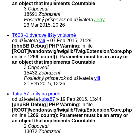
an object that implements Countable
3
Odpovedí
18691
Zobrazení
Posledný príspevok
od užívateľa
Jerry
23 Mar 2015, 20:26
T603 -1 dverove lišty vnútorné
od užívateľa
vili
» 07 Feb 2015, 21:29
[phpBB Debug] PHP Warning
: in file
[ROOT]/vendor/twig/twig/lib/Twig/Extension/Core.php
on line
1266
:
count(): Parameter must be an array or
an object that implements Countable
3
Odpovedí
15432
Zobrazení
Posledný príspevok
od užívateľa
vili
21 Feb 2015, 13:26
Tatra 57 - díly na prodej
od užívateľa
kuba87
» 19 Feb 2015, 13:44
[phpBB Debug] PHP Warning
: in file
[ROOT]/vendor/twig/twig/lib/Twig/Extension/Core.php
on line
1266
:
count(): Parameter must be an array or
an object that implements Countable
2
Odpovedí
13072
Zobrazení