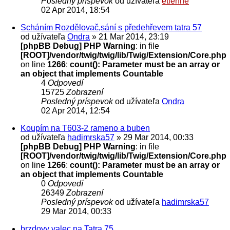
Posledný príspevok
od užívateľa
etienne
02 Apr 2014, 18:54
Scháním Rozdělovač,sání s předehřevem tatra 57
od užívateľa
Ondra
» 21 Mar 2014, 23:19
[phpBB Debug] PHP Warning
: in file
[ROOT]/vendor/twig/twig/lib/Twig/Extension/Core.php
on line
1266
:
count(): Parameter must be an array or
an object that implements Countable
4
Odpovedí
15725
Zobrazení
Posledný príspevok
od užívateľa
Ondra
02 Apr 2014, 12:54
Koupím na T603-2 rameno a buben
od užívateľa
hadimrska57
» 29 Mar 2014, 00:33
[phpBB Debug] PHP Warning
: in file
[ROOT]/vendor/twig/twig/lib/Twig/Extension/Core.php
on line
1266
:
count(): Parameter must be an array or
an object that implements Countable
0
Odpovedí
26349
Zobrazení
Posledný príspevok
od užívateľa
hadimrska57
29 Mar 2014, 00:33
brzdovy valec na Tatra 75