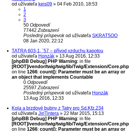
od užívateľa
keis09
» 04 Feb 2010, 18:53
1
2
3
50
Odpovedí
77442
Zobrazení
Posledný príspevok
od užívateľa
SKRAT5OO
08 Jan 2020, 22:12
TATRA 603-1, ´57 – přívod vzduchu kapotou
od užívateľa
Honzák
» 13 Aug 2016, 12:33
[phpBB Debug] PHP Warning
: in file
[ROOT]/vendor/twig/twig/lib/Twig/Extension/Core.php
on line
1266
:
count(): Parameter must be an array or
an object that implements Countable
0
Odpovedí
25597
Zobrazení
Posledný príspevok
od užívateľa
Honzák
13 Aug 2016, 12:33
Kola a brzdové bubny z Tatry pro Sd.Kfz.234
od užívateľa
JiriTintera
» 22 Mar 2015, 15:13
[phpBB Debug] PHP Warning
: in file
[ROOT]/vendor/twig/twig/lib/Twig/Extension/Core.php
on line
1266
:
count(): Parameter must be an array or