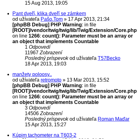
15 Aug 2013, 19:05
Pant dveří, klika dveří se zámkem
od užívateľa
Pašo.Tom
» 17 Apr 2013, 21:34
[phpBB Debug] PHP Warning
: in file
[ROOT]/vendor/twig/twig/lib/Twig/Extension/Core.php
on line
1266
:
count(): Parameter must be an array or
an object that implements Countable
1
Odpovedí
11967
Zobrazení
Posledný príspevok
od užívateľa
T57Becko
18 Apr 2013, 19:03
manžety poloosy..
od užívateľa
retromoto
» 13 Mar 2013, 15:52
[phpBB Debug] PHP Warning
: in file
[ROOT]/vendor/twig/twig/lib/Twig/Extension/Core.php
on line
1266
:
count(): Parameter must be an array or
an object that implements Countable
3
Odpovedí
14506
Zobrazení
Posledný príspevok
od užívateľa
Roman Maďar
15 Apr 2013, 15:27
Kúpim tachometer na T603-2