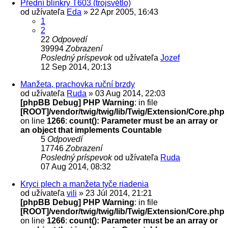
Přední blinkry T603 (trojsvětlo)
od užívateľa
Eda
» 22 Apr 2005, 16:43
1
2
22
Odpovedí
39994
Zobrazení
Posledný príspevok
od užívateľa
Jozef
12 Sep 2014, 20:13
Manžeta, prachovka ruční brzdy
od užívateľa
Ruda
» 03 Aug 2014, 22:03
[phpBB Debug] PHP Warning
: in file
[ROOT]/vendor/twig/twig/lib/Twig/Extension/Core.php
on line
1266
:
count(): Parameter must be an array or
an object that implements Countable
5
Odpovedí
17746
Zobrazení
Posledný príspevok
od užívateľa
Ruda
07 Aug 2014, 08:32
Kryci plech a manžeta tyče riadenia
od užívateľa
vili
» 23 Júl 2014, 21:21
[phpBB Debug] PHP Warning
: in file
[ROOT]/vendor/twig/twig/lib/Twig/Extension/Core.php
on line
1266
:
count(): Parameter must be an array or