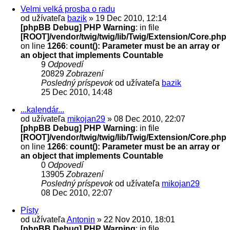
Velmi velká prosba o radu
od užívateľa
bazik
» 19 Dec 2010, 12:14
[phpBB Debug] PHP Warning
: in file
[ROOT]/vendor/twig/twig/lib/Twig/Extension/Core.php
on line
1266
:
count(): Parameter must be an array or
an object that implements Countable
9
Odpovedí
20829
Zobrazení
Posledný príspevok
od užívateľa
bazik
25 Dec 2010, 14:48
...kalendár...
od užívateľa
mikojan29
» 08 Dec 2010, 22:07
[phpBB Debug] PHP Warning
: in file
[ROOT]/vendor/twig/twig/lib/Twig/Extension/Core.php
on line
1266
:
count(): Parameter must be an array or
an object that implements Countable
0
Odpovedí
13905
Zobrazení
Posledný príspevok
od užívateľa
mikojan29
08 Dec 2010, 22:07
Písty
od užívateľa
Antonin
» 22 Nov 2010, 18:01
[phpBB Debug] PHP Warning
: in file