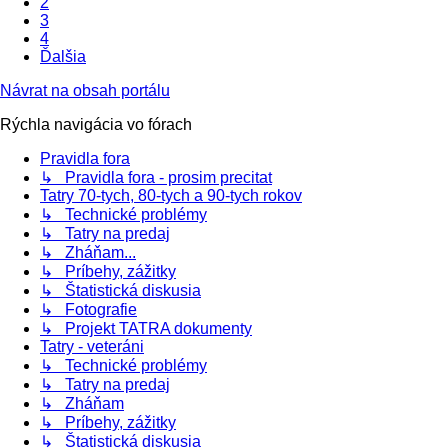
2
3
4
Ďalšia
Návrat na obsah portálu
Rýchla navigácia vo fórach
Pravidla fora
↳ Pravidla fora - prosim precitat
Tatry 70-tych, 80-tych a 90-tych rokov
↳ Technické problémy
↳ Tatry na predaj
↳ Zháňam...
↳ Príbehy, zážitky
↳ Štatistická diskusia
↳ Fotografie
↳ Projekt TATRA dokumenty
Tatry - veteráni
↳ Technické problémy
↳ Tatry na predaj
↳ Zháňam
↳ Príbehy, zážitky
↳ Štatistická diskusia