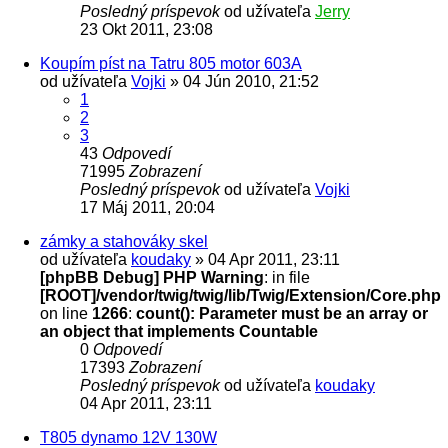
Posledný príspevok
od užívateľa
Jerry
23 Okt 2011, 23:08
Koupím píst na Tatru 805 motor 603A
od užívateľa
Vojki
» 04 Jún 2010, 21:52
1
2
3
43
Odpovedí
71995
Zobrazení
Posledný príspevok
od užívateľa
Vojki
17 Máj 2011, 20:04
zámky a stahováky skel
od užívateľa
koudaky
» 04 Apr 2011, 23:11
[phpBB Debug] PHP Warning
: in file
[ROOT]/vendor/twig/twig/lib/Twig/Extension/Core.php
on line
1266
:
count(): Parameter must be an array or
an object that implements Countable
0
Odpovedí
17393
Zobrazení
Posledný príspevok
od užívateľa
koudaky
04 Apr 2011, 23:11
T805 dynamo 12V 130W