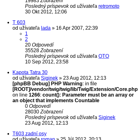
19983
Zobrazení
Posledný príspevok
od užívateľa
retromoto
30 Okt 2012, 12:06
T 603
od užívateľa
lada
» 16 Apr 2007, 22:39
1
2
20
Odpovedí
35528
Zobrazení
Posledný príspevok
od užívateľa
OTO
10 Sep 2012, 23:58
Kapota Tatra 30
od užívateľa
Siginek
» 23 Aug 2012, 12:13
[phpBB Debug] PHP Warning
: in file
[ROOT]/vendor/twig/twig/lib/Twig/Extension/Core.php
on line
1266
:
count(): Parameter must be an array or
an object that implements Countable
0
Odpovedí
28030
Zobrazení
Posledný príspevok
od užívateľa
Siginek
23 Aug 2012, 12:13
T603 zadní osy
od užívateľa
roman
» 25 Júl 2012, 20:13