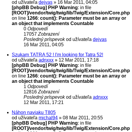
od užívateľa
dejvas
» 16 Mar 2011, 04:05
[phpBB Debug] PHP Warning
: in file
[ROOT]/vendor/twig/twig/lib/Twig/Extension/Core.php
on line
1266
:
count(): Parameter must be an array or
an object that implements Countable
0
Odpovedí
17057
Zobrazení
Posledný príspevok
od užívateľa
dejvas
16 Mar 2011, 04:05
Szukam TATRA 52 ! I'm looking for Tatra 52!
od užívateľa
adnxxx
» 12 Mar 2011, 17:18
[phpBB Debug] PHP Warning
: in file
[ROOT]/vendor/twig/twig/lib/Twig/Extension/Core.php
on line
1266
:
count(): Parameter must be an array or
an object that implements Countable
1
Odpovedí
12816
Zobrazení
Posledný príspevok
od užívateľa
adnxxx
12 Mar 2011, 17:21
Náhon naviaku T805
od užívateľa
michal94
» 08 Mar 2011, 20:55
[phpBB Debug] PHP Warning
: in file
[ROOT]/vendor/twig/twig/lib/Twig/Extension/Core.php