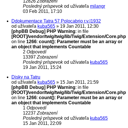
12826
Zobrazení
Posledný príspevok
od užívateľa
milangr
03 Feb 2011, 17:10
Ddokumentace Tatra 57 Polocabrio r.v.|1932
od užívateľa
kuba565
» 19 Jan 2011, 12:30
[phpBB Debug] PHP Warning
: in file
[ROOT]/vendor/twig/twig/lib/Twig/Extension/Core.php
on line
1266
:
count(): Parameter must be an array or
an object that implements Countable
2
Odpovedí
13397
Zobrazení
Posledný príspevok
od užívateľa
kuba565
19 Jan 2011, 15:24
Disky na Tatru
od užívateľa
kuba565
» 15 Jan 2011, 21:59
[phpBB Debug] PHP Warning
: in file
[ROOT]/vendor/twig/twig/lib/Twig/Extension/Core.php
on line
1266
:
count(): Parameter must be an array or
an object that implements Countable
1
Odpovedí
12237
Zobrazení
Posledný príspevok
od užívateľa
kuba565
15 Jan 2011, 22:09