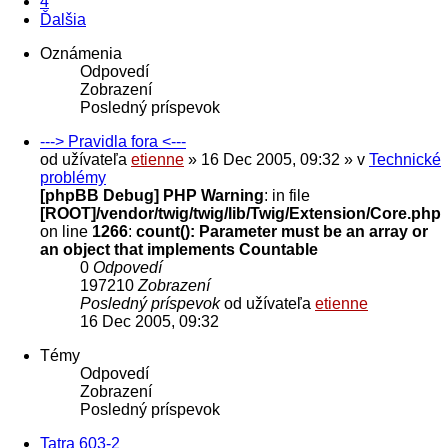
4
Ďalšia
Oznámenia
Odpovedí
Zobrazení
Posledný príspevok
---> Pravidla fora <---
od užívateľa
etienne
» 16 Dec 2005, 09:32 » v
Technické
problémy
[phpBB Debug] PHP Warning
: in file
[ROOT]/vendor/twig/twig/lib/Twig/Extension/Core.php
on line
1266
:
count(): Parameter must be an array or
an object that implements Countable
0
Odpovedí
197210
Zobrazení
Posledný príspevok
od užívateľa
etienne
16 Dec 2005, 09:32
Témy
Odpovedí
Zobrazení
Posledný príspevok
Tatra 603-2