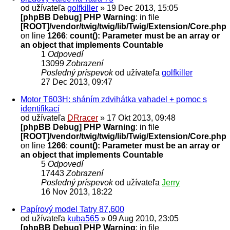
od užívateľa
golfkiller
» 19 Dec 2013, 15:05
[phpBB Debug] PHP Warning
: in file
[ROOT]/vendor/twig/twig/lib/Twig/Extension/Core.php
on line
1266
:
count(): Parameter must be an array or
an object that implements Countable
1
Odpovedí
13099
Zobrazení
Posledný príspevok
od užívateľa
golfkiller
27 Dec 2013, 09:47
Motor T603H: sháním zdvihátka vahadel + pomoc s
identifikací
od užívateľa
DRracer
» 17 Okt 2013, 09:48
[phpBB Debug] PHP Warning
: in file
[ROOT]/vendor/twig/twig/lib/Twig/Extension/Core.php
on line
1266
:
count(): Parameter must be an array or
an object that implements Countable
5
Odpovedí
17443
Zobrazení
Posledný príspevok
od užívateľa
Jerry
16 Nov 2013, 18:22
Papírový model Tatry 87,600
od užívateľa
kuba565
» 09 Aug 2010, 23:05
[phpBB Debug] PHP Warning
: in file