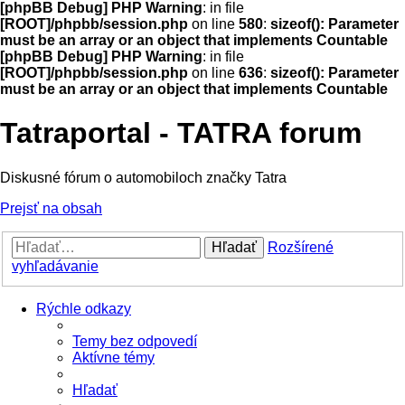
[phpBB Debug] PHP Warning
: in file
[ROOT]/phpbb/session.php
on line
580
:
sizeof(): Parameter
must be an array or an object that implements Countable
[phpBB Debug] PHP Warning
: in file
[ROOT]/phpbb/session.php
on line
636
:
sizeof(): Parameter
must be an array or an object that implements Countable
Tatraportal - TATRA forum
Diskusné fórum o automobiloch značky Tatra
Prejsť na obsah
Hľadať
Rozšírené
vyhľadávanie
Rýchle odkazy
Temy bez odpovedí
Aktívne témy
Hľadať