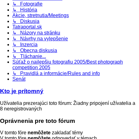
↳ Fotografie
↳ História
Akcie, stretnutia/Meetings
↳ Diskusia
Tatraportal.sk
↳ Názory na stránku
↳ Návrhy na vylepšenie
↳ Inzercia
↳ Obecna diskusia
↳ Tláchanie...
Súťaž o najlepšiu fotografiu 2005/Best photograph
competition 2005
↳ Pravidlá a informácie/Rules and info
Senát
Kto je prítomný
Užívatelia prezerajúci toto fórum: Žiadny pripojení užívatelia a
8 neregistrovaných
Oprávnenia pre toto fórum
V tomto fóre
nemôžete
zakladať témy
V tomto fóre
nemôžete
odpovedať v témach