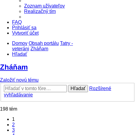
Zoznam užívateľov
Realizačný tím
FAQ
Prihlásiť sa
Vytvoriť účet
Domov
Obsah portálu
Tatry -
veteráni
Zháňam
Hľadať
Zháňam
Založiť novú tému
Hľadať
Rozšírené
vyhľadávanie
198 tém
1
2
3