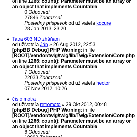
on line
1266
:
count(): Parameter must be an array or
an object that implements Countable
0
Odpovedí
27846
Zobrazení
Posledný príspevok
od užívateľa
kocure
28 Jan 2013, 23:20
Tatra 603 ND zháňam
od užívateľa
Ján
» 26 Aug 2012, 22:53
[phpBB Debug] PHP Warning
: in file
[ROOT]/vendor/twig/twig/lib/Twig/Extension/Core.php
on line
1266
:
count(): Parameter must be an array or
an object that implements Countable
7
Odpovedí
22033
Zobrazení
Posledný príspevok
od užívateľa
hector
07 Nov 2012, 10:26
číslo motra
od užívateľa
retromoto
» 29 Okt 2012, 00:48
[phpBB Debug] PHP Warning
: in file
[ROOT]/vendor/twig/twig/lib/Twig/Extension/Core.php
on line
1266
:
count(): Parameter must be an array or
an object that implements Countable
6
Odpovedí