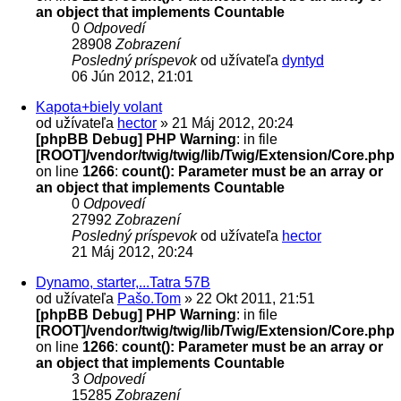
an object that implements Countable
0
Odpovedí
28908
Zobrazení
Posledný príspevok
od užívateľa
dyntyd
06 Jún 2012, 21:01
Kapota+biely volant
od užívateľa
hector
» 21 Máj 2012, 20:24
[phpBB Debug] PHP Warning
: in file
[ROOT]/vendor/twig/twig/lib/Twig/Extension/Core.php
on line
1266
:
count(): Parameter must be an array or
an object that implements Countable
0
Odpovedí
27992
Zobrazení
Posledný príspevok
od užívateľa
hector
21 Máj 2012, 20:24
Dynamo, starter,...Tatra 57B
od užívateľa
Pašo.Tom
» 22 Okt 2011, 21:51
[phpBB Debug] PHP Warning
: in file
[ROOT]/vendor/twig/twig/lib/Twig/Extension/Core.php
on line
1266
:
count(): Parameter must be an array or
an object that implements Countable
3
Odpovedí
15285
Zobrazení