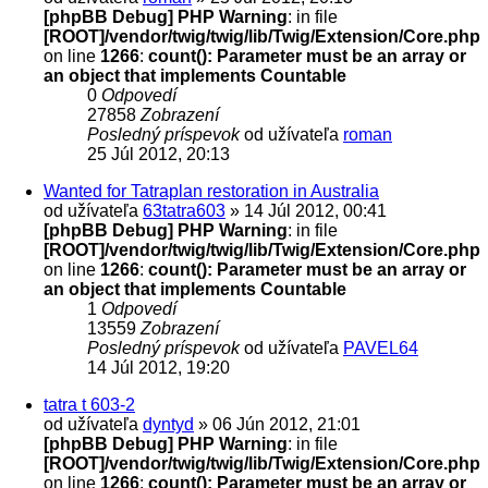
[phpBB Debug] PHP Warning
: in file
[ROOT]/vendor/twig/twig/lib/Twig/Extension/Core.php
on line
1266
:
count(): Parameter must be an array or
an object that implements Countable
0
Odpovedí
27858
Zobrazení
Posledný príspevok
od užívateľa
roman
25 Júl 2012, 20:13
Wanted for Tatraplan restoration in Australia
od užívateľa
63tatra603
» 14 Júl 2012, 00:41
[phpBB Debug] PHP Warning
: in file
[ROOT]/vendor/twig/twig/lib/Twig/Extension/Core.php
on line
1266
:
count(): Parameter must be an array or
an object that implements Countable
1
Odpovedí
13559
Zobrazení
Posledný príspevok
od užívateľa
PAVEL64
14 Júl 2012, 19:20
tatra t 603-2
od užívateľa
dyntyd
» 06 Jún 2012, 21:01
[phpBB Debug] PHP Warning
: in file
[ROOT]/vendor/twig/twig/lib/Twig/Extension/Core.php
on line
1266
:
count(): Parameter must be an array or