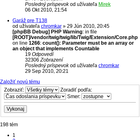
Posledný príspevok
od užívateľa
Mirek
06 Okt 2010, 21:54
Garáž pre T138
od užívateľa
chromkar
» 29 Jún 2010, 20:45
[phpBB Debug] PHP Warning
: in file
[ROOT]/vendor/twig/twig/lib/Twig/Extension/Core.php
on line
1266
:
count(): Parameter must be an array or
an object that implements Countable
19
Odpovedí
32306
Zobrazení
Posledný príspevok
od užívateľa
chromkar
29 Sep 2010, 20:21
Založiť novú tému
Zobraziť:
Zoradiť podľa:
Smer:
198 tém
1