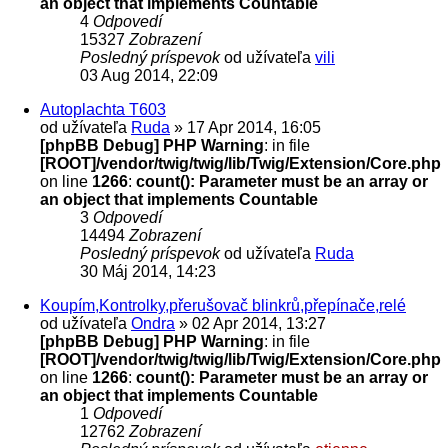
an object that implements Countable
4
Odpovedí
15327
Zobrazení
Posledný príspevok
od užívateľa
vili
03 Aug 2014, 22:09
Autoplachta T603
od užívateľa
Ruda
» 17 Apr 2014, 16:05
[phpBB Debug] PHP Warning
: in file
[ROOT]/vendor/twig/twig/lib/Twig/Extension/Core.php
on line
1266
:
count(): Parameter must be an array or
an object that implements Countable
3
Odpovedí
14494
Zobrazení
Posledný príspevok
od užívateľa
Ruda
30 Máj 2014, 14:23
Koupím,Kontrolky,přerušovač blinkrů,přepínače,relé
od užívateľa
Ondra
» 02 Apr 2014, 13:27
[phpBB Debug] PHP Warning
: in file
[ROOT]/vendor/twig/twig/lib/Twig/Extension/Core.php
on line
1266
:
count(): Parameter must be an array or
an object that implements Countable
1
Odpovedí
12762
Zobrazení