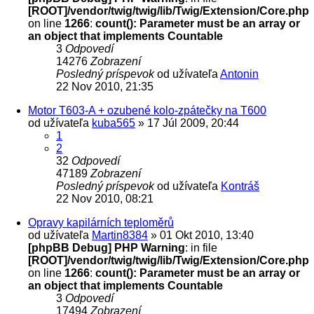
[ROOT]/vendor/twig/twig/lib/Twig/Extension/Core.php
on line
1266
:
count(): Parameter must be an array or
an object that implements Countable
3
Odpovedí
14276
Zobrazení
Posledný príspevok
od užívateľa
Antonin
22 Nov 2010, 21:35
Motor T603-A + ozubené kolo-zpátečky na T600
od užívateľa
kuba565
» 17 Júl 2009, 20:44
1
2
32
Odpovedí
47189
Zobrazení
Posledný príspevok
od užívateľa
Kontráš
22 Nov 2010, 08:21
Opravy kapilárních teploměrů
od užívateľa
Martin8384
» 01 Okt 2010, 13:40
[phpBB Debug] PHP Warning
: in file
[ROOT]/vendor/twig/twig/lib/Twig/Extension/Core.php
on line
1266
:
count(): Parameter must be an array or
an object that implements Countable
3
Odpovedí
17494
Zobrazení