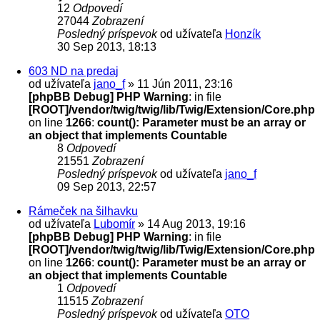
12
Odpovedí
27044
Zobrazení
Posledný príspevok
od užívateľa
Honzík
30 Sep 2013, 18:13
603 ND na predaj
od užívateľa
jano_f
» 11 Jún 2011, 23:16
[phpBB Debug] PHP Warning
: in file
[ROOT]/vendor/twig/twig/lib/Twig/Extension/Core.php
on line
1266
:
count(): Parameter must be an array or
an object that implements Countable
8
Odpovedí
21551
Zobrazení
Posledný príspevok
od užívateľa
jano_f
09 Sep 2013, 22:57
Rámeček na šilhavku
od užívateľa
Lubomír
» 14 Aug 2013, 19:16
[phpBB Debug] PHP Warning
: in file
[ROOT]/vendor/twig/twig/lib/Twig/Extension/Core.php
on line
1266
:
count(): Parameter must be an array or
an object that implements Countable
1
Odpovedí
11515
Zobrazení
Posledný príspevok
od užívateľa
OTO