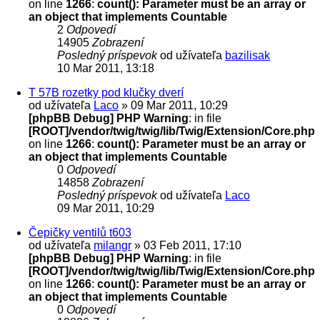
on line
1266
:
count(): Parameter must be an array or
an object that implements Countable
2
Odpovedí
14905
Zobrazení
Posledný príspevok
od užívateľa
bazilisak
10 Mar 2011, 13:18
T 57B rozetky pod klučky dverí
od užívateľa
Laco
» 09 Mar 2011, 10:29
[phpBB Debug] PHP Warning
: in file
[ROOT]/vendor/twig/twig/lib/Twig/Extension/Core.php
on line
1266
:
count(): Parameter must be an array or
an object that implements Countable
0
Odpovedí
14858
Zobrazení
Posledný príspevok
od užívateľa
Laco
09 Mar 2011, 10:29
Čepičky ventilů t603
od užívateľa
milangr
» 03 Feb 2011, 17:10
[phpBB Debug] PHP Warning
: in file
[ROOT]/vendor/twig/twig/lib/Twig/Extension/Core.php
on line
1266
:
count(): Parameter must be an array or
an object that implements Countable
0
Odpovedí