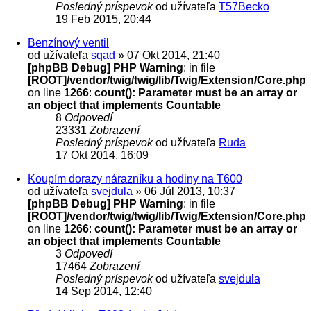
Posledný príspevok
od užívateľa
T57Becko
19 Feb 2015, 20:44
Benzínový ventil
od užívateľa
sqad
» 07 Okt 2014, 21:40
[phpBB Debug] PHP Warning
: in file
[ROOT]/vendor/twig/twig/lib/Twig/Extension/Core.php
on line
1266
:
count(): Parameter must be an array or
an object that implements Countable
8
Odpovedí
23331
Zobrazení
Posledný príspevok
od užívateľa
Ruda
17 Okt 2014, 16:09
Koupím dorazy nárazníku a hodiny na T600
od užívateľa
svejdula
» 06 Júl 2013, 10:37
[phpBB Debug] PHP Warning
: in file
[ROOT]/vendor/twig/twig/lib/Twig/Extension/Core.php
on line
1266
:
count(): Parameter must be an array or
an object that implements Countable
3
Odpovedí
17464
Zobrazení
Posledný príspevok
od užívateľa
svejdula
14 Sep 2014, 12:40