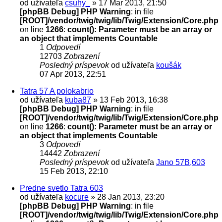
od užívateľa
csuhy_
» 17 Mar 2013, 21:50
[phpBB Debug] PHP Warning
: in file
[ROOT]/vendor/twig/twig/lib/Twig/Extension/Core.php
on line
1266
:
count(): Parameter must be an array or
an object that implements Countable
1
Odpovedí
12703
Zobrazení
Posledný príspevok
od užívateľa
koušák
07 Apr 2013, 22:51
Tatra 57 A polokabrio
od užívateľa
kuba87
» 13 Feb 2013, 16:38
[phpBB Debug] PHP Warning
: in file
[ROOT]/vendor/twig/twig/lib/Twig/Extension/Core.php
on line
1266
:
count(): Parameter must be an array or
an object that implements Countable
3
Odpovedí
14442
Zobrazení
Posledný príspevok
od užívateľa
Jano 57B,603
15 Feb 2013, 22:10
Predne svetlo Tatra 603
od užívateľa
kocure
» 28 Jan 2013, 23:20
[phpBB Debug] PHP Warning
: in file
[ROOT]/vendor/twig/twig/lib/Twig/Extension/Core.php