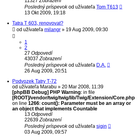
11327
Zobrazení
Posledný príspevok
od užívateľa
Tom T613
13 Okt 2009, 19:18
Tatra T 603, renovovat?
od užívateľa
milangr
» 19 Aug 2009, 09:30
1
2
27
Odpovedí
43037
Zobrazení
Posledný príspevok
od užívateľa
D.A.
26 Aug 2009, 20:51
Podvozek Tatry T-72
od užívateľa
Marabu
» 20 Mar 2008, 11:39
[phpBB Debug] PHP Warning
: in file
[ROOT]/vendor/twig/twig/lib/Twig/Extension/Core.php
on line
1266
:
count(): Parameter must be an array or
an object that implements Countable
13
Odpovedí
22639
Zobrazení
Posledný príspevok
od užívateľa
sigin
03 Aug 2009, 09:57