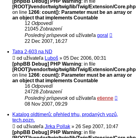
[phpBB Debug] PHP Warning
: in file
[ROOT]/vendor/twig/twig/lib/Twig/Extension/Core.php
on line
1266
:
count(): Parameter must be an array or
an object that implements Countable
12
Odpovedí
21045
Zobrazení
Posledný príspevok
od užívateľa
goral
22 Dec 2007, 16:27
Tatra 2-603 na ND
od užívateľa
Luboš
» 05 Dec 2006, 00:31
[phpBB Debug] PHP Warning
: in file
[ROOT]/vendor/twig/twig/lib/Twig/Extension/Core.php
on line
1266
:
count(): Parameter must be an array or
an object that implements Countable
16
Odpovedí
24728
Zobrazení
Posledný príspevok
od užívateľa
etienne
08 Nov 2007, 09:29
Katalog oldtimerů: přehled trhu, prodaných vozů,
tech.pozn.
od užívateľa
Jirka Pollak
» 26 Sep 2007, 10:47
[phpBB Debug] PHP Warning
: in file
[ROOT]/vendor/twig/twig/lib/Twig/Extension/Core.php