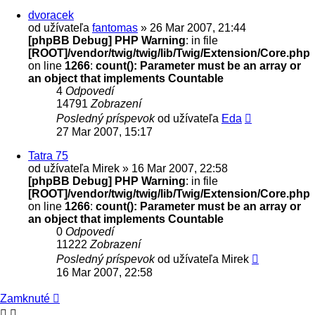
dvoracek
od užívateľa
fantomas
» 26 Mar 2007, 21:44
[phpBB Debug] PHP Warning
: in file
[ROOT]/vendor/twig/twig/lib/Twig/Extension/Core.php
on line
1266
:
count(): Parameter must be an array or
an object that implements Countable
4
Odpovedí
14791
Zobrazení
Posledný príspevok
od užívateľa
Eda
27 Mar 2007, 15:17
Tatra 75
od užívateľa
Mirek
» 16 Mar 2007, 22:58
[phpBB Debug] PHP Warning
: in file
[ROOT]/vendor/twig/twig/lib/Twig/Extension/Core.php
on line
1266
:
count(): Parameter must be an array or
an object that implements Countable
0
Odpovedí
11222
Zobrazení
Posledný príspevok
od užívateľa
Mirek
16 Mar 2007, 22:58
Zamknuté