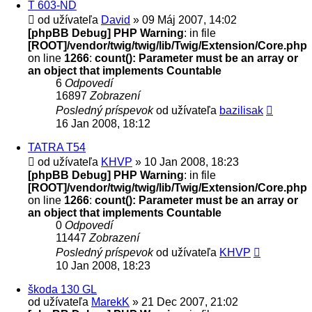
T 603-ND
od užívateľa
David
» 09 Máj 2007, 14:02
[phpBB Debug] PHP Warning
: in file
[ROOT]/vendor/twig/twig/lib/Twig/Extension/Core.php
on line
1266
:
count(): Parameter must be an array or
an object that implements Countable
6
Odpovedí
16897
Zobrazení
Posledný príspevok
od užívateľa
bazilisak
16 Jan 2008, 18:12
TATRA T54
od užívateľa
KHVP
» 10 Jan 2008, 18:23
[phpBB Debug] PHP Warning
: in file
[ROOT]/vendor/twig/twig/lib/Twig/Extension/Core.php
on line
1266
:
count(): Parameter must be an array or
an object that implements Countable
0
Odpovedí
11447
Zobrazení
Posledný príspevok
od užívateľa
KHVP
10 Jan 2008, 18:23
škoda 130 GL
od užívateľa
MarekK
» 21 Dec 2007, 21:02