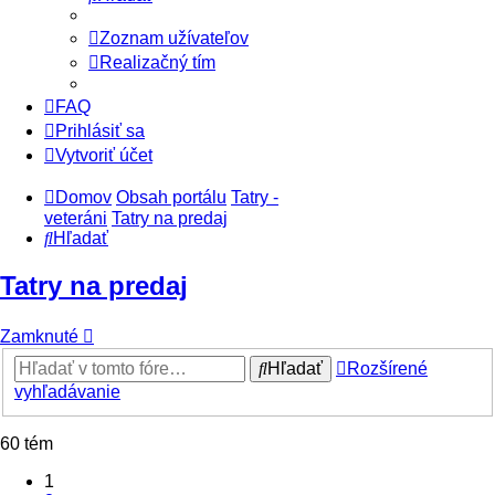
Zoznam užívateľov
Realizačný tím
FAQ
Prihlásiť sa
Vytvoriť účet
Domov
Obsah portálu
Tatry -
veteráni
Tatry na predaj
Hľadať
Tatry na predaj
Zamknuté
Hľadať
Rozšírené
vyhľadávanie
60 tém
1