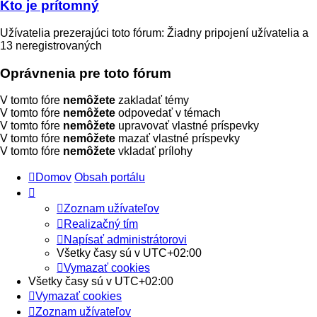
Kto je prítomný
Užívatelia prezerajúci toto fórum: Žiadny pripojení užívatelia a
13 neregistrovaných
Oprávnenia pre toto fórum
V tomto fóre
nemôžete
zakladať témy
V tomto fóre
nemôžete
odpovedať v témach
V tomto fóre
nemôžete
upravovať vlastné príspevky
V tomto fóre
nemôžete
mazať vlastné príspevky
V tomto fóre
nemôžete
vkladať prílohy
Domov
Obsah portálu
Zoznam užívateľov
Realizačný tím
Napísať administrátorovi
Všetky časy sú v
UTC+02:00
Vymazať cookies
Všetky časy sú v
UTC+02:00
Vymazať cookies
Zoznam užívateľov