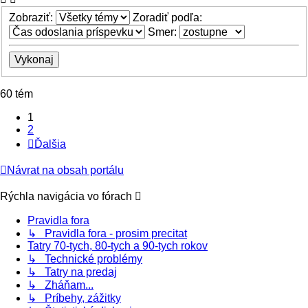
Zobraziť:
Zoradiť podľa:
Smer:
60 tém
1
2
Ďalšia
Návrat na obsah portálu
Rýchla navigácia vo fórach
Pravidla fora
↳ Pravidla fora - prosim precitat
Tatry 70-tych, 80-tych a 90-tych rokov
↳ Technické problémy
↳ Tatry na predaj
↳ Zháňam...
↳ Príbehy, zážitky