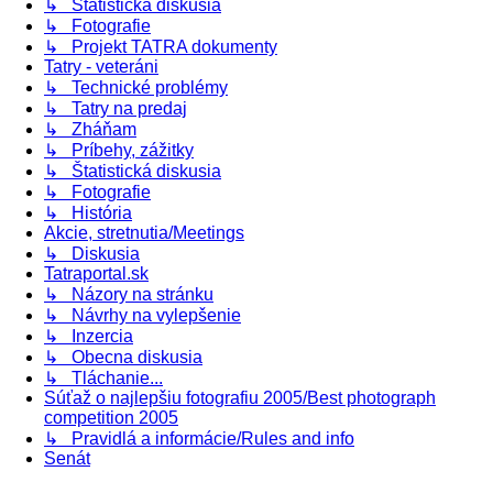
↳ Štatistická diskusia
↳ Fotografie
↳ Projekt TATRA dokumenty
Tatry - veteráni
↳ Technické problémy
↳ Tatry na predaj
↳ Zháňam
↳ Príbehy, zážitky
↳ Štatistická diskusia
↳ Fotografie
↳ História
Akcie, stretnutia/Meetings
↳ Diskusia
Tatraportal.sk
↳ Názory na stránku
↳ Návrhy na vylepšenie
↳ Inzercia
↳ Obecna diskusia
↳ Tláchanie...
Súťaž o najlepšiu fotografiu 2005/Best photograph
competition 2005
↳ Pravidlá a informácie/Rules and info
Senát