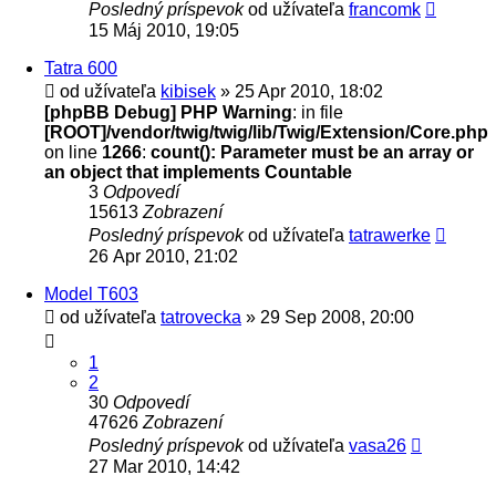
Posledný príspevok
od užívateľa
francomk
15 Máj 2010, 19:05
Tatra 600
od užívateľa
kibisek
» 25 Apr 2010, 18:02
[phpBB Debug] PHP Warning
: in file
[ROOT]/vendor/twig/twig/lib/Twig/Extension/Core.php
on line
1266
:
count(): Parameter must be an array or
an object that implements Countable
3
Odpovedí
15613
Zobrazení
Posledný príspevok
od užívateľa
tatrawerke
26 Apr 2010, 21:02
Model T603
od užívateľa
tatrovecka
» 29 Sep 2008, 20:00
1
2
30
Odpovedí
47626
Zobrazení
Posledný príspevok
od užívateľa
vasa26
27 Mar 2010, 14:42