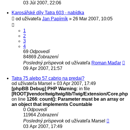
03 Júl 2007, 22:06
Karosářské díly Tatra 603 - nabídka
od užívateľa
Jan Papírník
» 26 Mar 2007, 10:05
1
2
3
4
69
Odpovedí
84869
Zobrazení
Posledný príspevok
od užívateľa
Roman Maďar
09 Apr 2007, 21:57
Tatra 75 alebo 57 cabrio na predaj?
od užívateľa
Marsel
» 03 Apr 2007, 17:49
[phpBB Debug] PHP Warning
: in file
[ROOT]/vendor/twig/twig/lib/Twig/Extension/Core.php
on line
1266
:
count(): Parameter must be an array or
an object that implements Countable
0
Odpovedí
11964
Zobrazení
Posledný príspevok
od užívateľa
Marsel
03 Apr 2007, 17:49