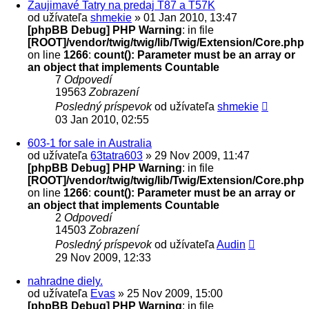
Zaujimavé Tatry na predaj T87 a T57K
od užívateľa
shmekie
» 01 Jan 2010, 13:47
[phpBB Debug] PHP Warning
: in file
[ROOT]/vendor/twig/twig/lib/Twig/Extension/Core.php
on line
1266
:
count(): Parameter must be an array or
an object that implements Countable
7
Odpovedí
19563
Zobrazení
Posledný príspevok
od užívateľa
shmekie
03 Jan 2010, 02:55
603-1 for sale in Australia
od užívateľa
63tatra603
» 29 Nov 2009, 11:47
[phpBB Debug] PHP Warning
: in file
[ROOT]/vendor/twig/twig/lib/Twig/Extension/Core.php
on line
1266
:
count(): Parameter must be an array or
an object that implements Countable
2
Odpovedí
14503
Zobrazení
Posledný príspevok
od užívateľa
Audin
29 Nov 2009, 12:33
nahradne diely.
od užívateľa
Evas
» 25 Nov 2009, 15:00
[phpBB Debug] PHP Warning
: in file