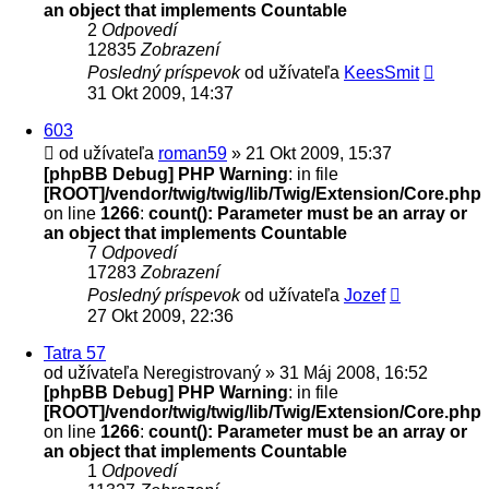
an object that implements Countable
2
Odpovedí
12835
Zobrazení
Posledný príspevok
od užívateľa
KeesSmit
31 Okt 2009, 14:37
603
od užívateľa
roman59
» 21 Okt 2009, 15:37
[phpBB Debug] PHP Warning
: in file
[ROOT]/vendor/twig/twig/lib/Twig/Extension/Core.php
on line
1266
:
count(): Parameter must be an array or
an object that implements Countable
7
Odpovedí
17283
Zobrazení
Posledný príspevok
od užívateľa
Jozef
27 Okt 2009, 22:36
Tatra 57
od užívateľa
Neregistrovaný
» 31 Máj 2008, 16:52
[phpBB Debug] PHP Warning
: in file
[ROOT]/vendor/twig/twig/lib/Twig/Extension/Core.php
on line
1266
:
count(): Parameter must be an array or
an object that implements Countable
1
Odpovedí