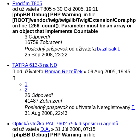
Prodám T805
od užívateľa
T805
» 30 Okt 2005, 19:11
[phpBB Debug] PHP Warning
: in file
[ROOT]/vendor/twig/twig/lib/Twig/Extension/Core.php
on line
1266
:
count(): Parameter must be an array or
an object that implements Countable
3
Odpovedí
16759
Zobrazení
Posledný príspevok
od užívateľa
bazilisak
25 Sep 2008, 23:22
TATRA 613-3 na ND
od užívateľa
Roman Rezníček
» 09 Aug 2005, 19:45
1
2
26
Odpovedí
41487
Zobrazení
Posledný príspevok
od užívateľa
Neregistrovaný
31 Aug 2008, 22:43
Optická vložka PAL 7602.75 k disposici u agentů
od užívateľa
D.A.
» 31 Júl 2008, 07:15
[phpBB Debug] PHP Warning
: in file