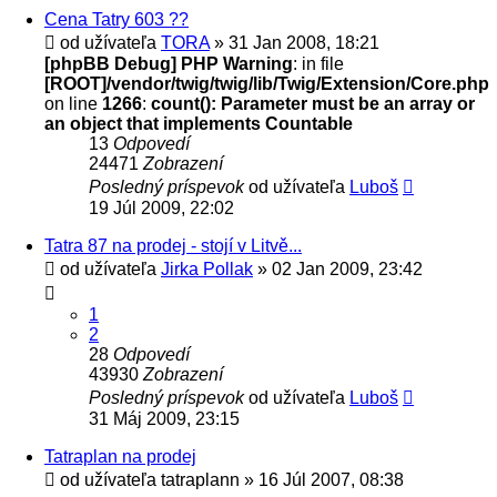
Cena Tatry 603 ??
od užívateľa
TORA
» 31 Jan 2008, 18:21
[phpBB Debug] PHP Warning
: in file
[ROOT]/vendor/twig/twig/lib/Twig/Extension/Core.php
on line
1266
:
count(): Parameter must be an array or
an object that implements Countable
13
Odpovedí
24471
Zobrazení
Posledný príspevok
od užívateľa
Luboš
19 Júl 2009, 22:02
Tatra 87 na prodej - stojí v Litvě...
od užívateľa
Jirka Pollak
» 02 Jan 2009, 23:42
1
2
28
Odpovedí
43930
Zobrazení
Posledný príspevok
od užívateľa
Luboš
31 Máj 2009, 23:15
Tatraplan na prodej
od užívateľa
tatraplann
» 16 Júl 2007, 08:38