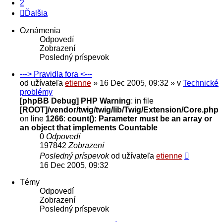
2
Ďalšia
Oznámenia
Odpovedí
Zobrazení
Posledný príspevok
---> Pravidla fora <---
od užívateľa
etienne
» 16 Dec 2005, 09:32 » v
Technické
problémy
[phpBB Debug] PHP Warning
: in file
[ROOT]/vendor/twig/twig/lib/Twig/Extension/Core.php
on line
1266
:
count(): Parameter must be an array or
an object that implements Countable
0
Odpovedí
197842
Zobrazení
Posledný príspevok
od užívateľa
etienne
16 Dec 2005, 09:32
Témy
Odpovedí
Zobrazení
Posledný príspevok