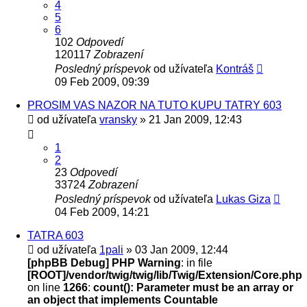
4
5
6
102
Odpovedí
120117
Zobrazení
Posledný príspevok
od užívateľa
Kontráš
09 Feb 2009, 09:39
PROSIM VAS NAZOR NA TUTO KUPU TATRY 603
od užívateľa
vransky
» 21 Jan 2009, 12:43
1
2
23
Odpovedí
33724
Zobrazení
Posledný príspevok
od užívateľa
Lukas Giza
04 Feb 2009, 14:21
TATRA 603
od užívateľa
1pali
» 03 Jan 2009, 12:44
[phpBB Debug] PHP Warning
: in file
[ROOT]/vendor/twig/twig/lib/Twig/Extension/Core.php
on line
1266
:
count(): Parameter must be an array or
an object that implements Countable