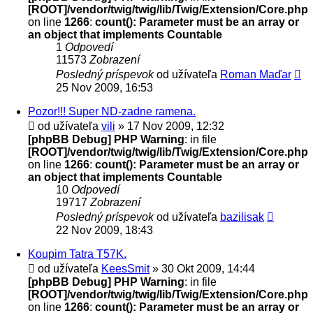
[ROOT]/vendor/twig/twig/lib/Twig/Extension/Core.php
on line
1266
:
count(): Parameter must be an array or
an object that implements Countable
1
Odpovedí
11573
Zobrazení
Posledný príspevok
od užívateľa
Roman Maďar
25 Nov 2009, 16:53
Pozor!!! Super ND-zadne ramena.
od užívateľa
vili
» 17 Nov 2009, 12:32
[phpBB Debug] PHP Warning
: in file
[ROOT]/vendor/twig/twig/lib/Twig/Extension/Core.php
on line
1266
:
count(): Parameter must be an array or
an object that implements Countable
10
Odpovedí
19717
Zobrazení
Posledný príspevok
od užívateľa
bazilisak
22 Nov 2009, 18:43
Koupim Tatra T57K.
od užívateľa
KeesSmit
» 30 Okt 2009, 14:44
[phpBB Debug] PHP Warning
: in file
[ROOT]/vendor/twig/twig/lib/Twig/Extension/Core.php
on line
1266
:
count(): Parameter must be an array or