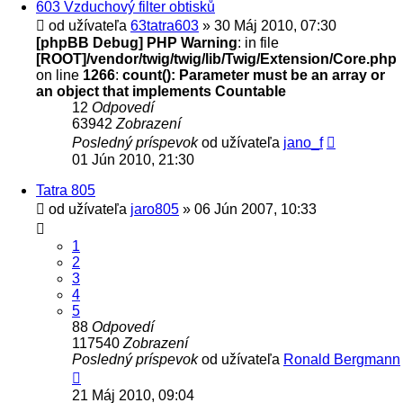
603 Vzduchový filter obtisků
od užívateľa
63tatra603
» 30 Máj 2010, 07:30
[phpBB Debug] PHP Warning
: in file
[ROOT]/vendor/twig/twig/lib/Twig/Extension/Core.php
on line
1266
:
count(): Parameter must be an array or
an object that implements Countable
12
Odpovedí
63942
Zobrazení
Posledný príspevok
od užívateľa
jano_f
01 Jún 2010, 21:30
Tatra 805
od užívateľa
jaro805
» 06 Jún 2007, 10:33
1
2
3
4
5
88
Odpovedí
117540
Zobrazení
Posledný príspevok
od užívateľa
Ronald Bergmann
21 Máj 2010, 09:04