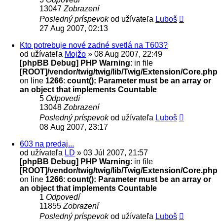
13047
Zobrazení
Posledný príspevok
od užívateľa
Luboš
27 Aug 2007, 02:13
Kto potrebuje nové zadné svetlá na T603?
od užívateľa
Mojžo
» 08 Aug 2007, 22:49
[phpBB Debug] PHP Warning
: in file
[ROOT]/vendor/twig/twig/lib/Twig/Extension/Core.php
on line
1266
:
count(): Parameter must be an array or
an object that implements Countable
5
Odpovedí
13048
Zobrazení
Posledný príspevok
od užívateľa
Luboš
08 Aug 2007, 23:17
603 na predaj...
od užívateľa
LD
» 03 Júl 2007, 21:57
[phpBB Debug] PHP Warning
: in file
[ROOT]/vendor/twig/twig/lib/Twig/Extension/Core.php
on line
1266
:
count(): Parameter must be an array or
an object that implements Countable
1
Odpovedí
11855
Zobrazení
Posledný príspevok
od užívateľa
Luboš