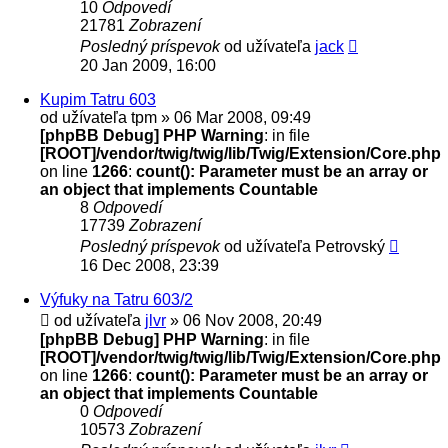
10
Odpovedí
21781
Zobrazení
Posledný príspevok
od užívateľa
jack
20 Jan 2009, 16:00
Kupim Tatru 603
od užívateľa
tpm
» 06 Mar 2008, 09:49
[phpBB Debug] PHP Warning
: in file
[ROOT]/vendor/twig/twig/lib/Twig/Extension/Core.php
on line
1266
:
count(): Parameter must be an array or
an object that implements Countable
8
Odpovedí
17739
Zobrazení
Posledný príspevok
od užívateľa
Petrovský
16 Dec 2008, 23:39
Výfuky na Tatru 603/2
od užívateľa
jlvr
» 06 Nov 2008, 20:49
[phpBB Debug] PHP Warning
: in file
[ROOT]/vendor/twig/twig/lib/Twig/Extension/Core.php
on line
1266
:
count(): Parameter must be an array or
an object that implements Countable
0
Odpovedí
10573
Zobrazení