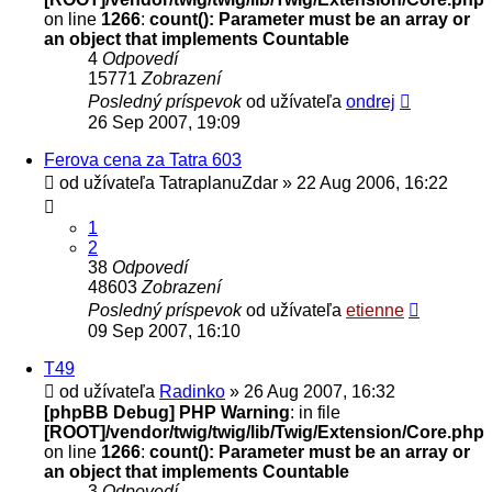
on line
1266
:
count(): Parameter must be an array or
an object that implements Countable
4
Odpovedí
15771
Zobrazení
Posledný príspevok
od užívateľa
ondrej
26 Sep 2007, 19:09
Ferova cena za Tatra 603
od užívateľa
TatraplanuZdar
» 22 Aug 2006, 16:22
1
2
38
Odpovedí
48603
Zobrazení
Posledný príspevok
od užívateľa
etienne
09 Sep 2007, 16:10
T49
od užívateľa
Radinko
» 26 Aug 2007, 16:32
[phpBB Debug] PHP Warning
: in file
[ROOT]/vendor/twig/twig/lib/Twig/Extension/Core.php
on line
1266
:
count(): Parameter must be an array or
an object that implements Countable
3
Odpovedí