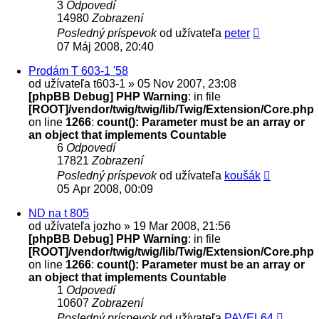
3
Odpovedí
14980
Zobrazení
Posledný príspevok
od užívateľa
peter
07 Máj 2008, 20:40
Prodám T 603-1 '58
od užívateľa
t603-1
» 05 Nov 2007, 23:08
[phpBB Debug] PHP Warning
: in file
[ROOT]/vendor/twig/twig/lib/Twig/Extension/Core.php
on line
1266
:
count(): Parameter must be an array or
an object that implements Countable
6
Odpovedí
17821
Zobrazení
Posledný príspevok
od užívateľa
koušák
05 Apr 2008, 00:09
ND na t 805
od užívateľa
jozho
» 19 Mar 2008, 21:56
[phpBB Debug] PHP Warning
: in file
[ROOT]/vendor/twig/twig/lib/Twig/Extension/Core.php
on line
1266
:
count(): Parameter must be an array or
an object that implements Countable
1
Odpovedí
10607
Zobrazení
Posledný príspevok
od užívateľa
PAVEL64