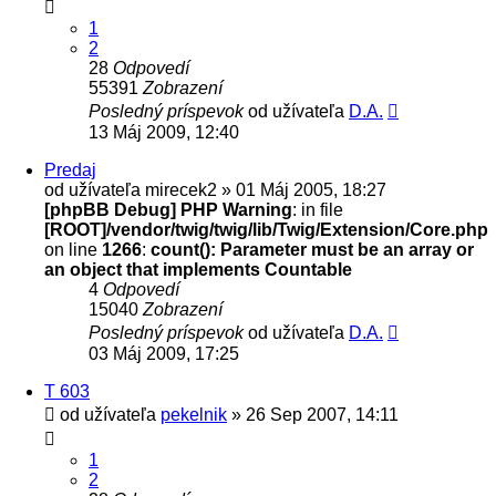
1
2
28
Odpovedí
55391
Zobrazení
Posledný príspevok
od užívateľa
D.A.
13 Máj 2009, 12:40
Predaj
od užívateľa
mirecek2
» 01 Máj 2005, 18:27
[phpBB Debug] PHP Warning
: in file
[ROOT]/vendor/twig/twig/lib/Twig/Extension/Core.php
on line
1266
:
count(): Parameter must be an array or
an object that implements Countable
4
Odpovedí
15040
Zobrazení
Posledný príspevok
od užívateľa
D.A.
03 Máj 2009, 17:25
T 603
od užívateľa
pekelnik
» 26 Sep 2007, 14:11
1
2