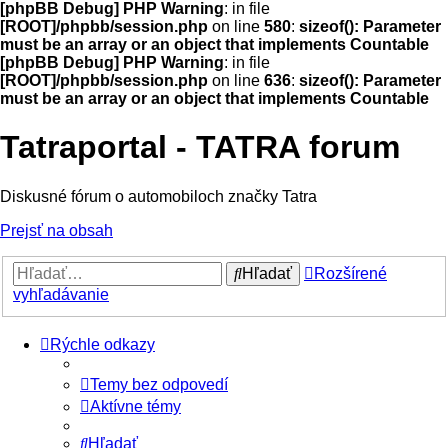
[phpBB Debug] PHP Warning
: in file
[ROOT]/phpbb/session.php
on line
580
:
sizeof(): Parameter
must be an array or an object that implements Countable
[phpBB Debug] PHP Warning
: in file
[ROOT]/phpbb/session.php
on line
636
:
sizeof(): Parameter
must be an array or an object that implements Countable
Tatraportal - TATRA forum
Diskusné fórum o automobiloch značky Tatra
Prejsť na obsah
Hľadať
Rozšírené
vyhľadávanie
Rýchle odkazy
Temy bez odpovedí
Aktívne témy
Hľadať