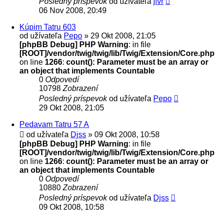
Posledný príspevok
od užívateľa
jlvr
06 Nov 2008, 20:49
Kúpim Tatru 603
od užívateľa
Pepo
» 29 Okt 2008, 21:05
[phpBB Debug] PHP Warning
: in file
[ROOT]/vendor/twig/twig/lib/Twig/Extension/Core.php
on line
1266
:
count(): Parameter must be an array or
an object that implements Countable
0
Odpovedí
10798
Zobrazení
Posledný príspevok
od užívateľa
Pepo
29 Okt 2008, 21:05
Pedavam Tatru 57 A
od užívateľa
Djss
» 09 Okt 2008, 10:58
[phpBB Debug] PHP Warning
: in file
[ROOT]/vendor/twig/twig/lib/Twig/Extension/Core.php
on line
1266
:
count(): Parameter must be an array or
an object that implements Countable
0
Odpovedí
10880
Zobrazení
Posledný príspevok
od užívateľa
Djss
09 Okt 2008, 10:58