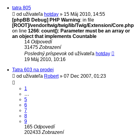
tatra 805
od užívateľa
hotday
» 15 Máj 2010, 14:55
[phpBB Debug] PHP Warning
: in file
[ROOT]/vendor/twig/twig/lib/Twig/Extension/Core.php
on line
1266
:
count(): Parameter must be an array or
an object that implements Countable
14
Odpovedí
31475
Zobrazení
Posledný príspevok
od užívateľa
hotday
19 Máj 2010, 10:16
Tatra 603 na prodej
od užívateľa
Robert
» 07 Dec 2007, 01:23
1
…
5
6
7
8
9
165
Odpovedí
202433
Zobrazení