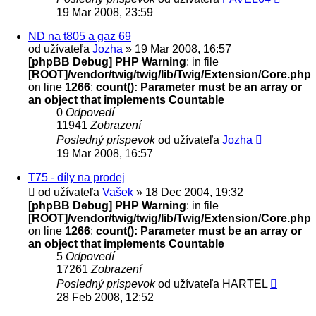
19 Mar 2008, 23:59
ND na t805 a gaz 69
od užívateľa
Jozha
» 19 Mar 2008, 16:57
[phpBB Debug] PHP Warning
: in file
[ROOT]/vendor/twig/twig/lib/Twig/Extension/Core.php
on line
1266
:
count(): Parameter must be an array or
an object that implements Countable
0
Odpovedí
11941
Zobrazení
Posledný príspevok
od užívateľa
Jozha
19 Mar 2008, 16:57
T75 - díly na prodej
od užívateľa
Vašek
» 18 Dec 2004, 19:32
[phpBB Debug] PHP Warning
: in file
[ROOT]/vendor/twig/twig/lib/Twig/Extension/Core.php
on line
1266
:
count(): Parameter must be an array or
an object that implements Countable
5
Odpovedí
17261
Zobrazení
Posledný príspevok
od užívateľa
HARTEL
28 Feb 2008, 12:52