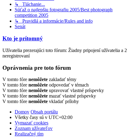
↳ Tláchanie...
Súťaž o najlepšiu fotografiu 2005/Best photograph
competition 2005
↳ Pravidlá a informácie/Rules and info
Senát
Kto je prítomný
Užívatelia prezerajúci toto fórum: Žiadny pripojení užívatelia a 2
neregistrovaní
Oprávnenia pre toto fórum
V tomto fóre
nemôžete
zakladať témy
V tomto fóre
nemôžete
odpovedať v témach
V tomto fóre
nemôžete
upravovať vlastné príspevky
V tomto fóre
nemôžete
mazať vlastné príspevky
V tomto fóre
nemôžete
vkladať prílohy
Domov
Obsah portálu
Všetky časy sú v
UTC+02:00
Vymazať cookies
Zoznam užívateľov
Realizačný tím