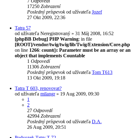
7
Odpovedí
17250
Zobrazení
Posledný príspevok
od užívateľa
Jozef
27 Okt 2009, 22:36
Tatra 57
od užívateľa
Neregistrovaný
» 31 Máj 2008, 16:52
[phpBB Debug] PHP Warning
: in file
[ROOT]/vendor/twig/twig/lib/Twig/Extension/Core.php
on line
1266
:
count(): Parameter must be an array or an
object that implements Countable
1
Odpovedí
11306
Zobrazení
Posledný príspevok
od užívateľa
Tom T613
13 Okt 2009, 19:18
Tatra T 603, renovovat?
od užívateľa
milangr
» 19 Aug 2009, 09:30
1
2
27
Odpovedí
42994
Zobrazení
Posledný príspevok
od užívateľa
D.A.
26 Aug 2009, 20:51
Podvozek Tatry T-72