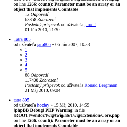
on line
1266
:
count(): Parameter must be an array or an
object that implements Countable
12
Odpovedí
63858
Zobrazení
Posledný príspevok
od užívateľa
jano_f
01 Jún 2010, 21:30
Tatra 805
od užívateľa
jaro805
» 06 Jún 2007, 10:33
1
2
3
4
5
88
Odpovedí
117438
Zobrazení
Posledný príspevok
od užívateľa
Ronald Bergmann
21 Máj 2010, 09:04
tatra 805
od užívateľa
hotday
» 15 Máj 2010, 14:55
[phpBB Debug] PHP Warning
: in file
[ROOT]/vendor/twig/twig/lib/Twig/Extension/Core.php
on line
1266
:
count(): Parameter must be an array or an
object that implements Countable