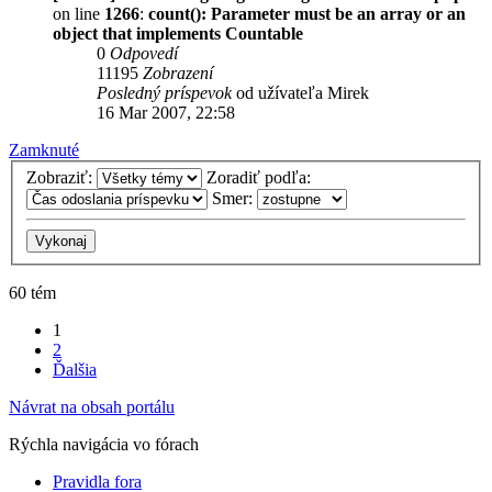
on line
1266
:
count(): Parameter must be an array or an
object that implements Countable
0
Odpovedí
11195
Zobrazení
Posledný príspevok
od užívateľa
Mirek
16 Mar 2007, 22:58
Zamknuté
Zobraziť:
Zoradiť podľa:
Smer:
60 tém
1
2
Ďalšia
Návrat na obsah portálu
Rýchla navigácia vo fórach
Pravidla fora