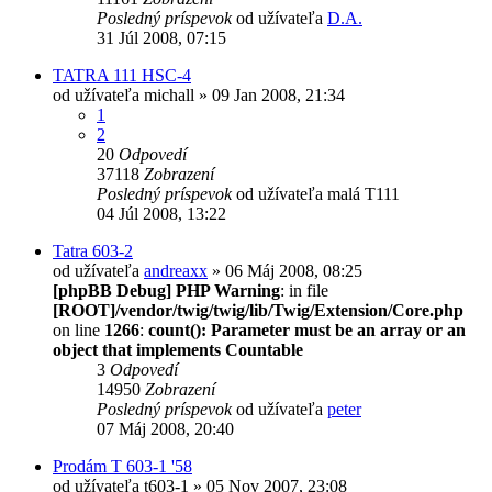
Posledný príspevok
od užívateľa
D.A.
31 Júl 2008, 07:15
TATRA 111 HSC-4
od užívateľa
michall
» 09 Jan 2008, 21:34
1
2
20
Odpovedí
37118
Zobrazení
Posledný príspevok
od užívateľa
malá T111
04 Júl 2008, 13:22
Tatra 603-2
od užívateľa
andreaxx
» 06 Máj 2008, 08:25
[phpBB Debug] PHP Warning
: in file
[ROOT]/vendor/twig/twig/lib/Twig/Extension/Core.php
on line
1266
:
count(): Parameter must be an array or an
object that implements Countable
3
Odpovedí
14950
Zobrazení
Posledný príspevok
od užívateľa
peter
07 Máj 2008, 20:40
Prodám T 603-1 '58
od užívateľa
t603-1
» 05 Nov 2007, 23:08