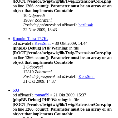
[ROOT]/vendor/twig/twig/lib/Twig/Extension/Core.php
on line
1266
:
count(): Parameter must be an array or an
object that implements Countable
10
Odpovedí
19697
Zobrazení
Posledný príspevok
od užívateľa
bazilisak
22 Nov 2009, 18:43
Koupim Tatra T57K.
od užívateľa
KeesSmit
» 30 Okt 2009, 14:44
[phpBB Debug] PHP Warning
: in file
[ROOT]/vendor/twig/twig/lib/Twig/Extension/Core.php
on line
1266
:
count(): Parameter must be an array or an
object that implements Countable
2
Odpovedí
12810
Zobrazení
Posledný príspevok
od užívateľa
KeesSmit
31 Okt 2009, 14:37
603
od užívateľa
roman59
» 21 Okt 2009, 15:37
[phpBB Debug] PHP Warning
: in file
[ROOT]/vendor/twig/twig/lib/Twig/Extension/Core.php
on line
1266
:
count(): Parameter must be an array or an
object that implements Countable