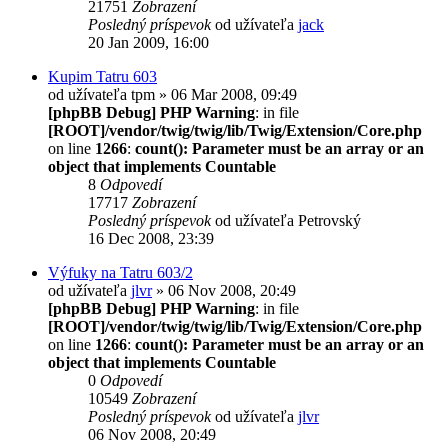
21751
Zobrazení
Posledný príspevok
od užívateľa
jack
20 Jan 2009, 16:00
Kupim Tatru 603
od užívateľa
tpm
» 06 Mar 2008, 09:49
[phpBB Debug] PHP Warning
: in file
[ROOT]/vendor/twig/twig/lib/Twig/Extension/Core.php
on line
1266
:
count(): Parameter must be an array or an
object that implements Countable
8
Odpovedí
17717
Zobrazení
Posledný príspevok
od užívateľa
Petrovský
16 Dec 2008, 23:39
Výfuky na Tatru 603/2
od užívateľa
jlvr
» 06 Nov 2008, 20:49
[phpBB Debug] PHP Warning
: in file
[ROOT]/vendor/twig/twig/lib/Twig/Extension/Core.php
on line
1266
:
count(): Parameter must be an array or an
object that implements Countable
0
Odpovedí
10549
Zobrazení
Posledný príspevok
od užívateľa
jlvr
06 Nov 2008, 20:49