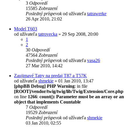
3
Odpovedí
15585
Zobrazení
Posledný príspevok
od užívateľa
tatrawerke
26 Apr 2010, 21:02
Model T603
od užívateľa
tatrovecka
» 29 Sep 2008, 20:00
1
2
30
Odpovedí
47564
Zobrazení
Posledný príspevok
od užívateľa
vasa26
27 Mar 2010, 14:42
Zaujimavé Tatry na predaj T87 a T57K
od užívateľa
shmekie
» 01 Jan 2010, 13:47
[phpBB Debug] PHP Warning
: in file
[ROOT]/vendor/twig/twig/lib/Twig/Extension/Core.php
on line
1266
:
count(): Parameter must be an array or an
object that implements Countable
7
Odpovedí
19529
Zobrazení
Posledný príspevok
od užívateľa
shmekie
03 Jan 2010, 02:55