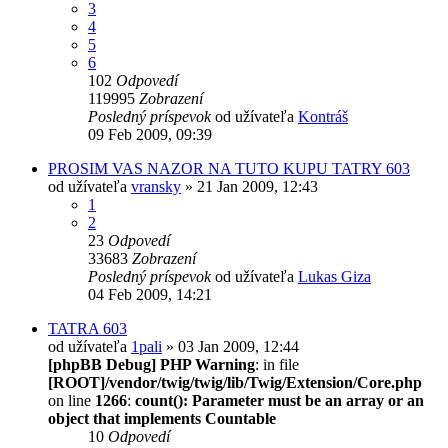
3
4
5
6
102
Odpovedí
119995
Zobrazení
Posledný príspevok
od užívateľa
Kontráš
09 Feb 2009, 09:39
PROSIM VAS NAZOR NA TUTO KUPU TATRY 603
od užívateľa
vransky
» 21 Jan 2009, 12:43
1
2
23
Odpovedí
33683
Zobrazení
Posledný príspevok
od užívateľa
Lukas Giza
04 Feb 2009, 14:21
TATRA 603
od užívateľa
1pali
» 03 Jan 2009, 12:44
[phpBB Debug] PHP Warning
: in file
[ROOT]/vendor/twig/twig/lib/Twig/Extension/Core.php
on line
1266
:
count(): Parameter must be an array or an
object that implements Countable
10
Odpovedí