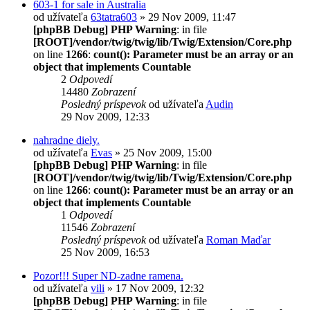
603-1 for sale in Australia
od užívateľa
63tatra603
» 29 Nov 2009, 11:47
[phpBB Debug] PHP Warning
: in file
[ROOT]/vendor/twig/twig/lib/Twig/Extension/Core.php
on line
1266
:
count(): Parameter must be an array or an
object that implements Countable
2
Odpovedí
14480
Zobrazení
Posledný príspevok
od užívateľa
Audin
29 Nov 2009, 12:33
nahradne diely.
od užívateľa
Evas
» 25 Nov 2009, 15:00
[phpBB Debug] PHP Warning
: in file
[ROOT]/vendor/twig/twig/lib/Twig/Extension/Core.php
on line
1266
:
count(): Parameter must be an array or an
object that implements Countable
1
Odpovedí
11546
Zobrazení
Posledný príspevok
od užívateľa
Roman Maďar
25 Nov 2009, 16:53
Pozor!!! Super ND-zadne ramena.
od užívateľa
vili
» 17 Nov 2009, 12:32
[phpBB Debug] PHP Warning
: in file