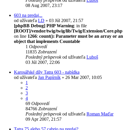
Posledný príspevok
od užívateľa
Luboš
08 Aug 2007, 23:17
603 na predaj...
od užívateľa
LD
» 03 Júl 2007, 21:57
[phpBB Debug] PHP Warning
: in file
[ROOT]/vendor/twig/twig/lib/Twig/Extension/Core.php
on line
1266
:
count(): Parameter must be an array or an
object that implements Countable
1
Odpovedí
11835
Zobrazení
Posledný príspevok
od užívateľa
Luboš
03 Júl 2007, 22:06
Karosářské díly Tatra 603 - nabídka
od užívateľa
Jan Papírník
» 26 Mar 2007, 10:05
1
2
3
4
69
Odpovedí
84766
Zobrazení
Posledný príspevok
od užívateľa
Roman Maďar
09 Apr 2007, 21:57
Tatra 75 alebo 57 cabrio na predaj?