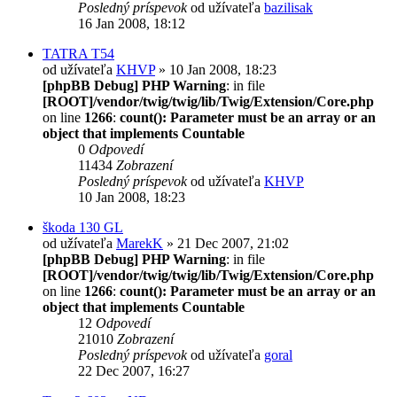
Posledný príspevok
od užívateľa
bazilisak
16 Jan 2008, 18:12
TATRA T54
od užívateľa
KHVP
» 10 Jan 2008, 18:23
[phpBB Debug] PHP Warning
: in file
[ROOT]/vendor/twig/twig/lib/Twig/Extension/Core.php
on line
1266
:
count(): Parameter must be an array or an
object that implements Countable
0
Odpovedí
11434
Zobrazení
Posledný príspevok
od užívateľa
KHVP
10 Jan 2008, 18:23
škoda 130 GL
od užívateľa
MarekK
» 21 Dec 2007, 21:02
[phpBB Debug] PHP Warning
: in file
[ROOT]/vendor/twig/twig/lib/Twig/Extension/Core.php
on line
1266
:
count(): Parameter must be an array or an
object that implements Countable
12
Odpovedí
21010
Zobrazení
Posledný príspevok
od užívateľa
goral
22 Dec 2007, 16:27