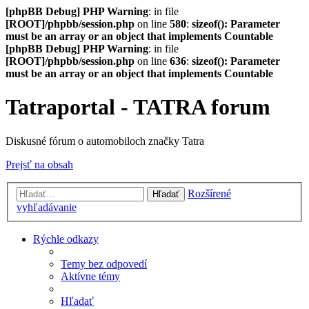
[phpBB Debug] PHP Warning
: in file
[ROOT]/phpbb/session.php
on line
580
:
sizeof(): Parameter
must be an array or an object that implements Countable
[phpBB Debug] PHP Warning
: in file
[ROOT]/phpbb/session.php
on line
636
:
sizeof(): Parameter
must be an array or an object that implements Countable
Tatraportal - TATRA forum
Diskusné fórum o automobiloch značky Tatra
Prejsť na obsah
Rozšírené
Hľadať
vyhľadávanie
Rýchle odkazy
Temy bez odpovedí
Aktívne témy
Hľadať