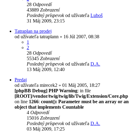
28
Odpovedí
43889
Zobrazení
Posledný príspevok
od užívateľa
Luboš
31 Máj 2009, 23:15
Tatraplan na prodej
od užívateľa
tatraplann
» 16 Júl 2007, 08:38
1
2
28
Odpovedí
55345
Zobrazení
Posledný príspevok
od užívateľa
D.A.
13 Máj 2009, 12:40
Predaj
od užívateľa
mirecek2
» 01 Máj 2005, 18:27
[phpBB Debug] PHP Warning
: in file
[ROOT]/vendor/twig/twig/lib/Twig/Extension/Core.php
on line
1266
:
count(): Parameter must be an array or an
object that implements Countable
4
Odpovedí
15016
Zobrazení
Posledný príspevok
od užívateľa
D.A.
03 Máj 2009, 17:25