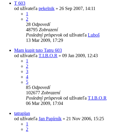
T 603
od užívateľa
pekelnik
» 26 Sep 2007, 14:11
1
2
28
Odpovedí
48795
Zobrazení
Posledný príspevok
od užívateľa
Luboš
13 Mar 2009, 17:29
Mam kupit tuto Tatru 603
od užívateľa
T.I.B.O.R
» 09 Jan 2009, 12:43
1
2
3
4
5
85
Odpovedí
102677
Zobrazení
Posledný príspevok
od užívateľa
T.I.B.O.R
06 Mar 2009, 17:04
tatraplan
od užívateľa
Jan Papírník
» 21 Nov 2006, 15:25
1
2