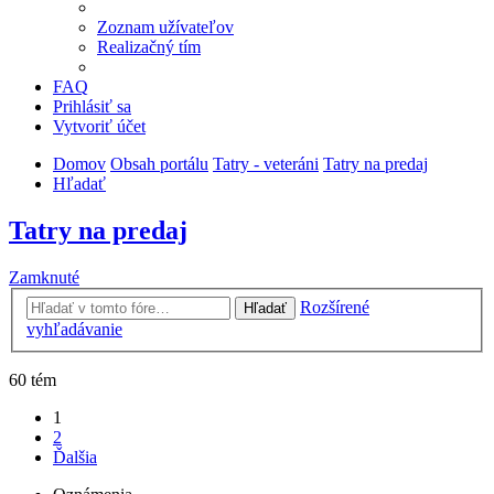
Zoznam užívateľov
Realizačný tím
FAQ
Prihlásiť sa
Vytvoriť účet
Domov
Obsah portálu
Tatry - veteráni
Tatry na predaj
Hľadať
Tatry na predaj
Zamknuté
Rozšírené
Hľadať
vyhľadávanie
60 tém
1
2
Ďalšia