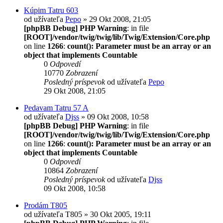
Kúpim Tatru 603
od užívateľa
Pepo
» 29 Okt 2008, 21:05
[phpBB Debug] PHP Warning
: in file
[ROOT]/vendor/twig/twig/lib/Twig/Extension/Core.php
on line
1266
:
count(): Parameter must be an array or an
object that implements Countable
0
Odpovedí
10770
Zobrazení
Posledný príspevok
od užívateľa
Pepo
29 Okt 2008, 21:05
Pedavam Tatru 57 A
od užívateľa
Djss
» 09 Okt 2008, 10:58
[phpBB Debug] PHP Warning
: in file
[ROOT]/vendor/twig/twig/lib/Twig/Extension/Core.php
on line
1266
:
count(): Parameter must be an array or an
object that implements Countable
0
Odpovedí
10864
Zobrazení
Posledný príspevok
od užívateľa
Djss
09 Okt 2008, 10:58
Prodám T805
od užívateľa
T805
» 30 Okt 2005, 19:11