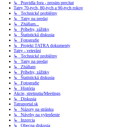
↳ Pravidla fora - prosim precitat
Tatry 70-tych, 80-tych a 90-tych rokov
↳ Technické problémy
↳ Tatry na predaj
↳ Zháňam...
↳ Príbehy, zážitky
↳ Štatistická diskusia
↳ Fotografie
↳ Projekt TATRA dokumenty
Tatry - veteráni
↳ Technické problémy
↳ Tatry na predaj
↳ Zháňam
↳ Príbehy, zážitky
↳ Štatistická diskusia
↳ Fotografie
↳ História
Akcie, stretnutia/Meetings
↳ Diskusia
Tatraportal.sk
↳ Názory na stránku
↳ Návrhy na vylepšenie
↳ Inzercia
↳ Obecna diskusia