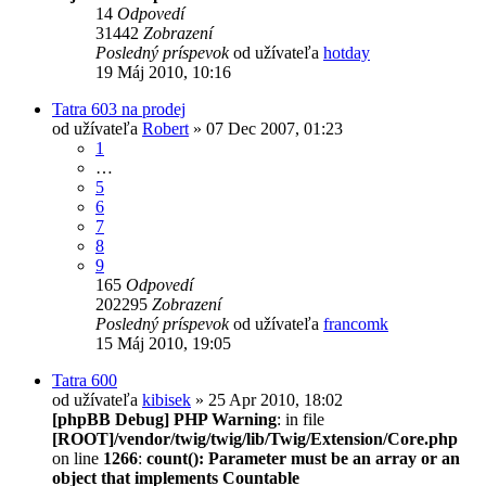
14
Odpovedí
31442
Zobrazení
Posledný príspevok
od užívateľa
hotday
19 Máj 2010, 10:16
Tatra 603 na prodej
od užívateľa
Robert
» 07 Dec 2007, 01:23
1
…
5
6
7
8
9
165
Odpovedí
202295
Zobrazení
Posledný príspevok
od užívateľa
francomk
15 Máj 2010, 19:05
Tatra 600
od užívateľa
kibisek
» 25 Apr 2010, 18:02
[phpBB Debug] PHP Warning
: in file
[ROOT]/vendor/twig/twig/lib/Twig/Extension/Core.php
on line
1266
:
count(): Parameter must be an array or an
object that implements Countable