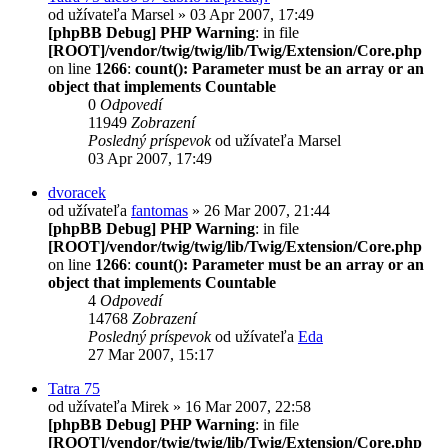
od užívateľa
Marsel
» 03 Apr 2007, 17:49
[phpBB Debug] PHP Warning
: in file
[ROOT]/vendor/twig/twig/lib/Twig/Extension/Core.php
on line
1266
:
count(): Parameter must be an array or an
object that implements Countable
0
Odpovedí
11949
Zobrazení
Posledný príspevok
od užívateľa
Marsel
03 Apr 2007, 17:49
dvoracek
od užívateľa
fantomas
» 26 Mar 2007, 21:44
[phpBB Debug] PHP Warning
: in file
[ROOT]/vendor/twig/twig/lib/Twig/Extension/Core.php
on line
1266
:
count(): Parameter must be an array or an
object that implements Countable
4
Odpovedí
14768
Zobrazení
Posledný príspevok
od užívateľa
Eda
27 Mar 2007, 15:17
Tatra 75
od užívateľa
Mirek
» 16 Mar 2007, 22:58
[phpBB Debug] PHP Warning
: in file
[ROOT]/vendor/twig/twig/lib/Twig/Extension/Core.php