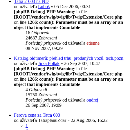
Tatra 2-603 na ND
od užívateľa
Luboš
» 05 Dec 2006, 00:31
[phpBB Debug] PHP Warning
: in file
[ROOT]/vendor/twig/twig/lib/Twig/Extension/Core.php
on line
1266
:
count(): Parameter must be an array or an
object that implements Countable
16
Odpovedí
24687
Zobrazení
Posledný príspevok
od užívateľa
etienne
08 Nov 2007, 09:29
Katalog oldtimerů: přehled trhu, prodaných vozů, tech.pozn.
od užívateľa
Jirka Pollak
» 26 Sep 2007, 10:47
[phpBB Debug] PHP Warning
: in file
[ROOT]/vendor/twig/twig/lib/Twig/Extension/Core.php
on line
1266
:
count(): Parameter must be an array or an
object that implements Countable
4
Odpovedí
15750
Zobrazení
Posledný príspevok
od užívateľa
ondrej
26 Sep 2007, 19:09
Ferova cena za Tatra 603
od užívateľa
TatraplanuZdar
» 22 Aug 2006, 16:22
1