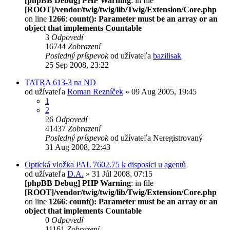
[phpBB Debug] PHP Warning
: in file
[ROOT]/vendor/twig/twig/lib/Twig/Extension/Core.php
on line
1266
:
count(): Parameter must be an array or an
object that implements Countable
3
Odpovedí
16744
Zobrazení
Posledný príspevok
od užívateľa
bazilisak
25 Sep 2008, 23:22
TATRA 613-3 na ND
od užívateľa
Roman Rezníček
» 09 Aug 2005, 19:45
1
2
26
Odpovedí
41437
Zobrazení
Posledný príspevok
od užívateľa
Neregistrovaný
31 Aug 2008, 22:43
Optická vložka PAL 7602.75 k disposici u agentů
od užívateľa
D.A.
» 31 Júl 2008, 07:15
[phpBB Debug] PHP Warning
: in file
[ROOT]/vendor/twig/twig/lib/Twig/Extension/Core.php
on line
1266
:
count(): Parameter must be an array or an
object that implements Countable
0
Odpovedí
11161
Zobrazení