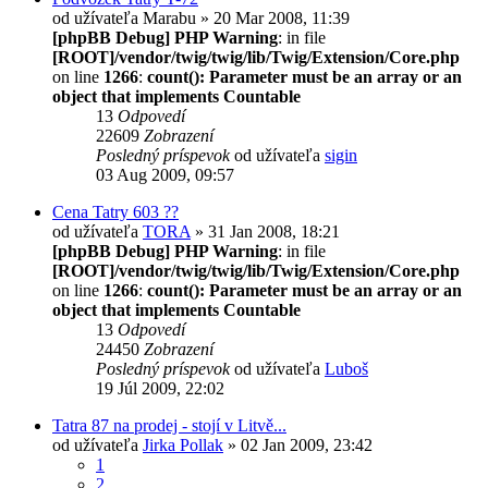
od užívateľa
Marabu
» 20 Mar 2008, 11:39
[phpBB Debug] PHP Warning
: in file
[ROOT]/vendor/twig/twig/lib/Twig/Extension/Core.php
on line
1266
:
count(): Parameter must be an array or an
object that implements Countable
13
Odpovedí
22609
Zobrazení
Posledný príspevok
od užívateľa
sigin
03 Aug 2009, 09:57
Cena Tatry 603 ??
od užívateľa
TORA
» 31 Jan 2008, 18:21
[phpBB Debug] PHP Warning
: in file
[ROOT]/vendor/twig/twig/lib/Twig/Extension/Core.php
on line
1266
:
count(): Parameter must be an array or an
object that implements Countable
13
Odpovedí
24450
Zobrazení
Posledný príspevok
od užívateľa
Luboš
19 Júl 2009, 22:02
Tatra 87 na prodej - stojí v Litvě...
od užívateľa
Jirka Pollak
» 02 Jan 2009, 23:42
1
2