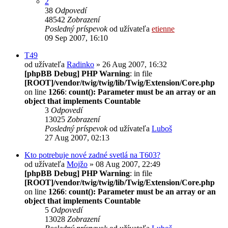
2
38
Odpovedí
48542
Zobrazení
Posledný príspevok
od užívateľa
etienne
09 Sep 2007, 16:10
T49
od užívateľa
Radinko
» 26 Aug 2007, 16:32
[phpBB Debug] PHP Warning
: in file
[ROOT]/vendor/twig/twig/lib/Twig/Extension/Core.php
on line
1266
:
count(): Parameter must be an array or an
object that implements Countable
3
Odpovedí
13025
Zobrazení
Posledný príspevok
od užívateľa
Luboš
27 Aug 2007, 02:13
Kto potrebuje nové zadné svetlá na T603?
od užívateľa
Mojžo
» 08 Aug 2007, 22:49
[phpBB Debug] PHP Warning
: in file
[ROOT]/vendor/twig/twig/lib/Twig/Extension/Core.php
on line
1266
:
count(): Parameter must be an array or an
object that implements Countable
5
Odpovedí
13028
Zobrazení