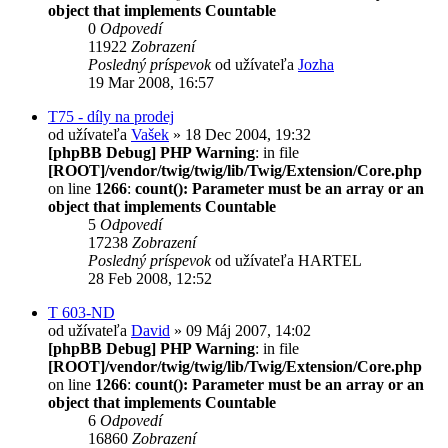
object that implements Countable
0
Odpovedí
11922
Zobrazení
Posledný príspevok
od užívateľa
Jozha
19 Mar 2008, 16:57
T75 - díly na prodej
od užívateľa
Vašek
» 18 Dec 2004, 19:32
[phpBB Debug] PHP Warning
: in file
[ROOT]/vendor/twig/twig/lib/Twig/Extension/Core.php
on line
1266
:
count(): Parameter must be an array or an
object that implements Countable
5
Odpovedí
17238
Zobrazení
Posledný príspevok
od užívateľa
HARTEL
28 Feb 2008, 12:52
T 603-ND
od užívateľa
David
» 09 Máj 2007, 14:02
[phpBB Debug] PHP Warning
: in file
[ROOT]/vendor/twig/twig/lib/Twig/Extension/Core.php
on line
1266
:
count(): Parameter must be an array or an
object that implements Countable
6
Odpovedí
16860
Zobrazení