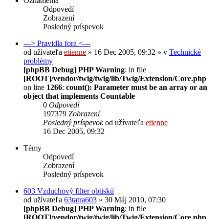
Oznámenia
Odpovedí
Zobrazení
Posledný príspevok
---> Pravidla fora <---
od užívateľa
etienne
» 16 Dec 2005, 09:32 » v
Technické
problémy
[phpBB Debug] PHP Warning
: in file
[ROOT]/vendor/twig/twig/lib/Twig/Extension/Core.php
on line
1266
:
count(): Parameter must be an array or an
object that implements Countable
0
Odpovedí
197379
Zobrazení
Posledný príspevok
od užívateľa
etienne
16 Dec 2005, 09:32
Témy
Odpovedí
Zobrazení
Posledný príspevok
603 Vzduchový filter obtisků
od užívateľa
63tatra603
» 30 Máj 2010, 07:30
[phpBB Debug] PHP Warning
: in file
[ROOT]/vendor/twig/twig/lib/Twig/Extension/Core.php