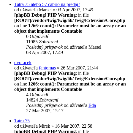
Tatra 75 alebo 57 cabrio na predaj?
od užívateľa
Marsel
» 03 Apr 2007, 17:49
[phpBB Debug] PHP Warning
: in file
[ROOT]/vendor/twig/twig/lib/Twig/Extension/Core.php
on line
1266
:
count(): Parameter must be an array or an
object that implements Countable
0
Odpovedí
11985
Zobrazení
Posledný príspevok
od užívateľa
Marsel
03 Apr 2007, 17:49
dvoracek
od užívateľa
fantomas
» 26 Mar 2007, 21:44
[phpBB Debug] PHP Warning
: in file
[ROOT]/vendor/twig/twig/lib/Twig/Extension/Core.php
on line
1266
:
count(): Parameter must be an array or an
object that implements Countable
4
Odpovedí
14824
Zobrazení
Posledný príspevok
od užívateľa
Eda
27 Mar 2007, 15:17
Tatra 75
od užívateľa
Mirek
» 16 Mar 2007, 22:58
[phpBB Debug] PHP Warning
: in file