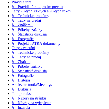
Pravidla fora
↳ Pravidla fora - prosim precitat
Tatry 70-tych, 80-tych a 90-tych rokov
↳ Technické problémy
↳ Tatry na predaj
↳ Zháňam...
↳ Príbehy, zážitky
↳ Štatistická diskusia
↳ Fotografie
↳ Projekt TATRA dokumenty
Tatry - veteráni
↳ Technické problémy
↳ Tatry na predaj
↳ Zháňam
↳ Príbehy, zážitky
↳ Štatistická diskusia
↳ Fotografie
↳ História
Akcie, stretnutia/Meetings
↳ Diskusia
Tatraportal.sk
↳ Názory na stránku
↳ Návrhy na vylepšenie
↳ Inzercia