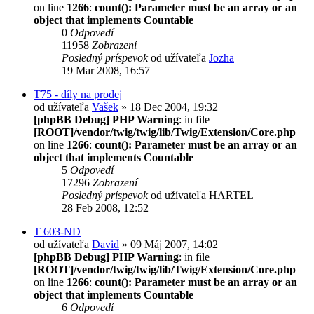
on line
1266
:
count(): Parameter must be an array or an
object that implements Countable
0
Odpovedí
11958
Zobrazení
Posledný príspevok
od užívateľa
Jozha
19 Mar 2008, 16:57
T75 - díly na prodej
od užívateľa
Vašek
» 18 Dec 2004, 19:32
[phpBB Debug] PHP Warning
: in file
[ROOT]/vendor/twig/twig/lib/Twig/Extension/Core.php
on line
1266
:
count(): Parameter must be an array or an
object that implements Countable
5
Odpovedí
17296
Zobrazení
Posledný príspevok
od užívateľa
HARTEL
28 Feb 2008, 12:52
T 603-ND
od užívateľa
David
» 09 Máj 2007, 14:02
[phpBB Debug] PHP Warning
: in file
[ROOT]/vendor/twig/twig/lib/Twig/Extension/Core.php
on line
1266
:
count(): Parameter must be an array or an
object that implements Countable
6
Odpovedí