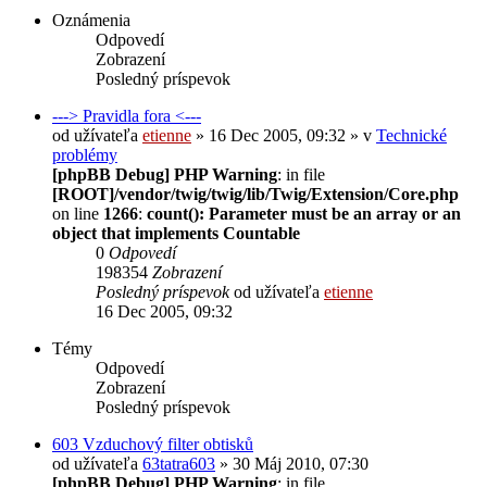
Oznámenia
Odpovedí
Zobrazení
Posledný príspevok
---> Pravidla fora <---
od užívateľa
etienne
» 16 Dec 2005, 09:32 » v
Technické
problémy
[phpBB Debug] PHP Warning
: in file
[ROOT]/vendor/twig/twig/lib/Twig/Extension/Core.php
on line
1266
:
count(): Parameter must be an array or an
object that implements Countable
0
Odpovedí
198354
Zobrazení
Posledný príspevok
od užívateľa
etienne
16 Dec 2005, 09:32
Témy
Odpovedí
Zobrazení
Posledný príspevok
603 Vzduchový filter obtisků
od užívateľa
63tatra603
» 30 Máj 2010, 07:30
[phpBB Debug] PHP Warning
: in file