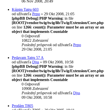
06 Nov 2008, 20:49
Kúpim Tatru 603
od užívateľa
Pepo
» 29 Okt 2008, 21:05
[phpBB Debug] PHP Warning
: in file
[ROOT]/vendor/twig/twig/lib/Twig/Extension/Core.php
on line
1266
:
count(): Parameter must be an array or an
object that implements Countable
0
Odpovedí
10822
Zobrazení
Posledný príspevok
od užívateľa
Pepo
29 Okt 2008, 21:05
Pedavam Tatru 57 A
od užívateľa
Djss
» 09 Okt 2008, 10:58
[phpBB Debug] PHP Warning
: in file
[ROOT]/vendor/twig/twig/lib/Twig/Extension/Core.php
on line
1266
:
count(): Parameter must be an array or an
object that implements Countable
0
Odpovedí
10908
Zobrazení
Posledný príspevok
od užívateľa
Djss
09 Okt 2008, 10:58
Prodám T805