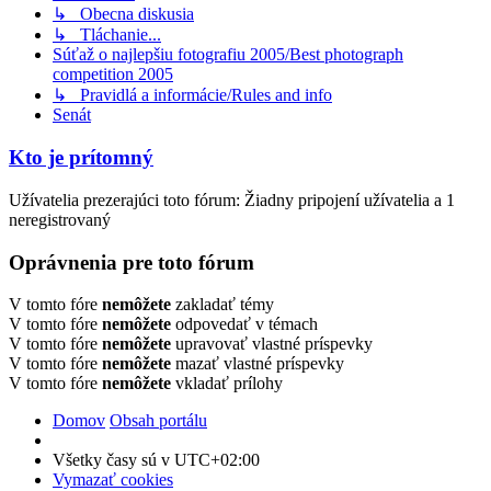
↳ Obecna diskusia
↳ Tláchanie...
Súťaž o najlepšiu fotografiu 2005/Best photograph
competition 2005
↳ Pravidlá a informácie/Rules and info
Senát
Kto je prítomný
Užívatelia prezerajúci toto fórum: Žiadny pripojení užívatelia a 1
neregistrovaný
Oprávnenia pre toto fórum
V tomto fóre
nemôžete
zakladať témy
V tomto fóre
nemôžete
odpovedať v témach
V tomto fóre
nemôžete
upravovať vlastné príspevky
V tomto fóre
nemôžete
mazať vlastné príspevky
V tomto fóre
nemôžete
vkladať prílohy
Domov
Obsah portálu
Všetky časy sú v
UTC+02:00
Vymazať cookies