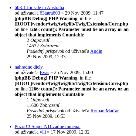
603-1 for sale in Australia
od užívateľa
63tatra603
» 29 Nov 2009, 11:47
[phpBB Debug] PHP Warning
: in file
[ROOT]/vendor/twig/twig/lib/Twig/Extension/Core.php
on line
1266
:
count(): Parameter must be an array or an
object that implements Countable
2
Odpovedí
14532
Zobrazení
Posledný príspevok
od užívateľa
Audin
29 Nov 2009, 12:33
nahradne diely.
od užívateľa
Evas
» 25 Nov 2009, 15:00
[phpBB Debug] PHP Warning
: in file
[ROOT]/vendor/twig/twig/lib/Twig/Extension/Core.php
on line
1266
:
count(): Parameter must be an array or an
object that implements Countable
1
Odpovedí
11600
Zobrazení
Posledný príspevok
od užívateľa
Roman Maďar
25 Nov 2009, 16:53
Pozor!!! Super ND-zadne ramena.
od užívateľa
vili
» 17 Nov 2009, 12:32