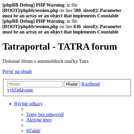
[phpBB Debug] PHP Warning
: in file
[ROOT]/phpbb/session.php
on line
580
:
sizeof(): Parameter
must be an array or an object that implements Countable
[phpBB Debug] PHP Warning
: in file
[ROOT]/phpbb/session.php
on line
636
:
sizeof(): Parameter
must be an array or an object that implements Countable
Tatraportal - TATRA forum
Diskusné fórum o automobiloch značky Tatra
Prejsť na obsah
Rozšírené
Hľadať
vyhľadávanie
Rýchle odkazy
Temy bez odpovedí
Aktívne témy
Hľadať