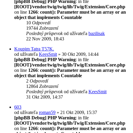
[phpBB Debug] PHP Warning
: in file
[ROOT]/vendor/twig/twig/lib/Twig/Extension/Core.php
on line
1266
:
count(): Parameter must be an array or an
object that implements Countable
10
Odpovedí
19744
Zobrazení
Posledný príspevok
od užívateľa
bazilisak
22 Nov 2009, 18:43
Koupim Tatra T57K.
od užívateľa
KeesSmit
» 30 Okt 2009, 14:44
[phpBB Debug] PHP Warning
: in file
[ROOT]/vendor/twig/twig/lib/Twig/Extension/Core.php
on line
1266
:
count(): Parameter must be an array or an
object that implements Countable
2
Odpovedí
12864
Zobrazení
Posledný príspevok
od užívateľa
KeesSmit
31 Okt 2009, 14:37
603
od užívateľa
roman59
» 21 Okt 2009, 15:37
[phpBB Debug] PHP Warning
: in file
[ROOT]/vendor/twig/twig/lib/Twig/Extension/Core.php
on line
1266
:
count(): Parameter must be an array or an