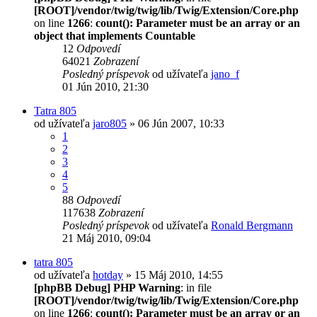
[ROOT]/vendor/twig/twig/lib/Twig/Extension/Core.php
on line
1266
:
count(): Parameter must be an array or an
object that implements Countable
12
Odpovedí
64021
Zobrazení
Posledný príspevok
od užívateľa
jano_f
01 Jún 2010, 21:30
Tatra 805
od užívateľa
jaro805
» 06 Jún 2007, 10:33
1
2
3
4
5
88
Odpovedí
117638
Zobrazení
Posledný príspevok
od užívateľa
Ronald Bergmann
21 Máj 2010, 09:04
tatra 805
od užívateľa
hotday
» 15 Máj 2010, 14:55
[phpBB Debug] PHP Warning
: in file
[ROOT]/vendor/twig/twig/lib/Twig/Extension/Core.php
on line
1266
:
count(): Parameter must be an array or an