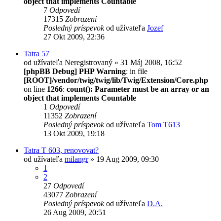
object that implements Countable
7
Odpovedí
17315
Zobrazení
Posledný príspevok
od užívateľa
Jozef
27 Okt 2009, 22:36
Tatra 57
od užívateľa
Neregistrovaný
» 31 Máj 2008, 16:52
[phpBB Debug] PHP Warning
: in file
[ROOT]/vendor/twig/twig/lib/Twig/Extension/Core.php
on line
1266
:
count(): Parameter must be an array or an
object that implements Countable
1
Odpovedí
11352
Zobrazení
Posledný príspevok
od užívateľa
Tom T613
13 Okt 2009, 19:18
Tatra T 603, renovovat?
od užívateľa
milangr
» 19 Aug 2009, 09:30
1
2
27
Odpovedí
43077
Zobrazení
Posledný príspevok
od užívateľa
D.A.
26 Aug 2009, 20:51