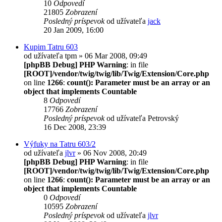
10
Odpovedí
21805
Zobrazení
Posledný príspevok
od užívateľa
jack
20 Jan 2009, 16:00
Kupim Tatru 603
od užívateľa
tpm
» 06 Mar 2008, 09:49
[phpBB Debug] PHP Warning
: in file
[ROOT]/vendor/twig/twig/lib/Twig/Extension/Core.php
on line
1266
:
count(): Parameter must be an array or an
object that implements Countable
8
Odpovedí
17766
Zobrazení
Posledný príspevok
od užívateľa
Petrovský
16 Dec 2008, 23:39
Výfuky na Tatru 603/2
od užívateľa
jlvr
» 06 Nov 2008, 20:49
[phpBB Debug] PHP Warning
: in file
[ROOT]/vendor/twig/twig/lib/Twig/Extension/Core.php
on line
1266
:
count(): Parameter must be an array or an
object that implements Countable
0
Odpovedí
10595
Zobrazení
Posledný príspevok
od užívateľa
jlvr