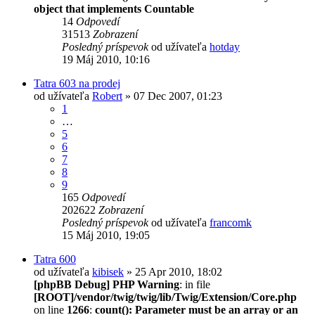
object that implements Countable
14
Odpovedí
31513
Zobrazení
Posledný príspevok
od užívateľa
hotday
19 Máj 2010, 10:16
Tatra 603 na prodej
od užívateľa
Robert
» 07 Dec 2007, 01:23
1
…
5
6
7
8
9
165
Odpovedí
202622
Zobrazení
Posledný príspevok
od užívateľa
francomk
15 Máj 2010, 19:05
Tatra 600
od užívateľa
kibisek
» 25 Apr 2010, 18:02
[phpBB Debug] PHP Warning
: in file
[ROOT]/vendor/twig/twig/lib/Twig/Extension/Core.php
on line
1266
:
count(): Parameter must be an array or an