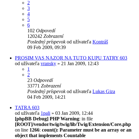
2
3
4
5
6
102
Odpovedí
120242
Zobrazení
Posledný príspevok
od užívateľa
Kontráš
09 Feb 2009, 09:39
PROSIM VAS NAZOR NA TUTO KUPU TATRY 603
od užívateľa
vransky
» 21 Jan 2009, 12:43
1
2
23
Odpovedí
33771
Zobrazení
Posledný príspevok
od užívateľa
Lukas Giza
04 Feb 2009, 14:21
TATRA 603
od užívateľa
1pali
» 03 Jan 2009, 12:44
[phpBB Debug] PHP Warning
: in file
[ROOT]/vendor/twig/twig/lib/Twig/Extension/Core.php
on line
1266
:
count(): Parameter must be an array or an
object that implements Countable