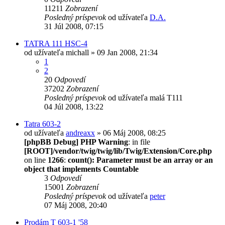
11211
Zobrazení
Posledný príspevok
od užívateľa
D.A.
31 Júl 2008, 07:15
TATRA 111 HSC-4
od užívateľa
michall
» 09 Jan 2008, 21:34
1
2
20
Odpovedí
37202
Zobrazení
Posledný príspevok
od užívateľa
malá T111
04 Júl 2008, 13:22
Tatra 603-2
od užívateľa
andreaxx
» 06 Máj 2008, 08:25
[phpBB Debug] PHP Warning
: in file
[ROOT]/vendor/twig/twig/lib/Twig/Extension/Core.php
on line
1266
:
count(): Parameter must be an array or an
object that implements Countable
3
Odpovedí
15001
Zobrazení
Posledný príspevok
od užívateľa
peter
07 Máj 2008, 20:40
Prodám T 603-1 '58