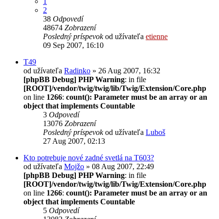
1
2
38
Odpovedí
48674
Zobrazení
Posledný príspevok
od užívateľa
etienne
09 Sep 2007, 16:10
T49
od užívateľa
Radinko
» 26 Aug 2007, 16:32
[phpBB Debug] PHP Warning
: in file
[ROOT]/vendor/twig/twig/lib/Twig/Extension/Core.php
on line
1266
:
count(): Parameter must be an array or an
object that implements Countable
3
Odpovedí
13076
Zobrazení
Posledný príspevok
od užívateľa
Luboš
27 Aug 2007, 02:13
Kto potrebuje nové zadné svetlá na T603?
od užívateľa
Mojžo
» 08 Aug 2007, 22:49
[phpBB Debug] PHP Warning
: in file
[ROOT]/vendor/twig/twig/lib/Twig/Extension/Core.php
on line
1266
:
count(): Parameter must be an array or an
object that implements Countable
5
Odpovedí