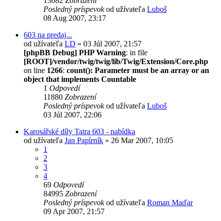
13082
Zobrazení
Posledný príspevok
od užívateľa
Luboš
08 Aug 2007, 23:17
603 na predaj...
od užívateľa
LD
» 03 Júl 2007, 21:57
[phpBB Debug] PHP Warning
: in file
[ROOT]/vendor/twig/twig/lib/Twig/Extension/Core.php
on line
1266
:
count(): Parameter must be an array or an
object that implements Countable
1
Odpovedí
11880
Zobrazení
Posledný príspevok
od užívateľa
Luboš
03 Júl 2007, 22:06
Karosářské díly Tatra 603 - nabídka
od užívateľa
Jan Papírník
» 26 Mar 2007, 10:05
1
2
3
4
69
Odpovedí
84995
Zobrazení
Posledný príspevok
od užívateľa
Roman Maďar
09 Apr 2007, 21:57