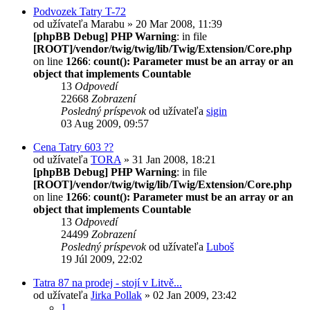
Podvozek Tatry T-72
od užívateľa
Marabu
» 20 Mar 2008, 11:39
[phpBB Debug] PHP Warning
: in file
[ROOT]/vendor/twig/twig/lib/Twig/Extension/Core.php
on line
1266
:
count(): Parameter must be an array or an
object that implements Countable
13
Odpovedí
22668
Zobrazení
Posledný príspevok
od užívateľa
sigin
03 Aug 2009, 09:57
Cena Tatry 603 ??
od užívateľa
TORA
» 31 Jan 2008, 18:21
[phpBB Debug] PHP Warning
: in file
[ROOT]/vendor/twig/twig/lib/Twig/Extension/Core.php
on line
1266
:
count(): Parameter must be an array or an
object that implements Countable
13
Odpovedí
24499
Zobrazení
Posledný príspevok
od užívateľa
Luboš
19 Júl 2009, 22:02
Tatra 87 na prodej - stojí v Litvě...
od užívateľa
Jirka Pollak
» 02 Jan 2009, 23:42
1