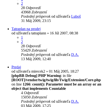
2
28
Odpovedí
43968
Zobrazení
Posledný príspevok
od užívateľa
Luboš
31 Máj 2009, 23:15
Tatraplan na prodej
od užívateľa
tatraplann
» 16 Júl 2007, 08:38
1
2
28
Odpovedí
55429
Zobrazení
Posledný príspevok
od užívateľa
D.A.
13 Máj 2009, 12:40
Predaj
od užívateľa
mirecek2
» 01 Máj 2005, 18:27
[phpBB Debug] PHP Warning
: in file
[ROOT]/vendor/twig/twig/lib/Twig/Extension/Core.php
on line
1266
:
count(): Parameter must be an array or an
object that implements Countable
4
Odpovedí
15050
Zobrazení
Posledný príspevok
od užívateľa
D.A.
03 Máj 2009, 17:25