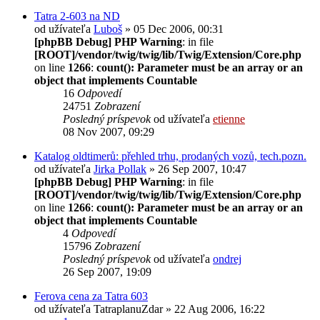
Tatra 2-603 na ND
od užívateľa
Luboš
» 05 Dec 2006, 00:31
[phpBB Debug] PHP Warning
: in file
[ROOT]/vendor/twig/twig/lib/Twig/Extension/Core.php
on line
1266
:
count(): Parameter must be an array or an
object that implements Countable
16
Odpovedí
24751
Zobrazení
Posledný príspevok
od užívateľa
etienne
08 Nov 2007, 09:29
Katalog oldtimerů: přehled trhu, prodaných vozů, tech.pozn.
od užívateľa
Jirka Pollak
» 26 Sep 2007, 10:47
[phpBB Debug] PHP Warning
: in file
[ROOT]/vendor/twig/twig/lib/Twig/Extension/Core.php
on line
1266
:
count(): Parameter must be an array or an
object that implements Countable
4
Odpovedí
15796
Zobrazení
Posledný príspevok
od užívateľa
ondrej
26 Sep 2007, 19:09
Ferova cena za Tatra 603
od užívateľa
TatraplanuZdar
» 22 Aug 2006, 16:22