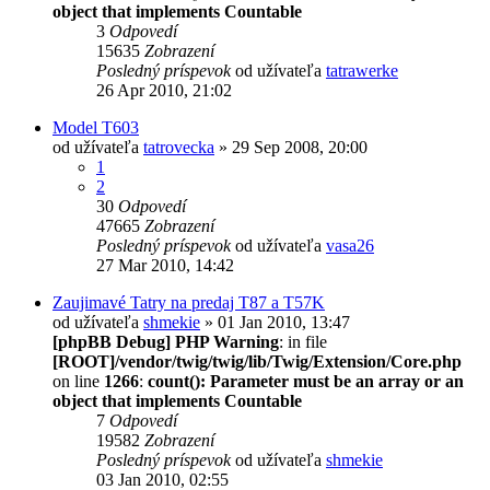
object that implements Countable
3
Odpovedí
15635
Zobrazení
Posledný príspevok
od užívateľa
tatrawerke
26 Apr 2010, 21:02
Model T603
od užívateľa
tatrovecka
» 29 Sep 2008, 20:00
1
2
30
Odpovedí
47665
Zobrazení
Posledný príspevok
od užívateľa
vasa26
27 Mar 2010, 14:42
Zaujimavé Tatry na predaj T87 a T57K
od užívateľa
shmekie
» 01 Jan 2010, 13:47
[phpBB Debug] PHP Warning
: in file
[ROOT]/vendor/twig/twig/lib/Twig/Extension/Core.php
on line
1266
:
count(): Parameter must be an array or an
object that implements Countable
7
Odpovedí
19582
Zobrazení
Posledný príspevok
od užívateľa
shmekie
03 Jan 2010, 02:55