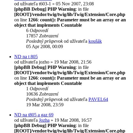
od užívateľa
t603-1
» 05 Nov 2007, 23:08
[phpBB Debug] PHP Warning
: in file
[ROOT]/vendor/twig/twig/lib/Twig/Extension/Core.php
on line
1266
:
count(): Parameter must be an array or an
object that implements Countable
6
Odpovedí
17857
Zobrazení
Posledný príspevok
od užívateľa
koušák
05 Apr 2008, 00:09
ND na t 805
od užívateľa
jozho
» 19 Mar 2008, 21:56
[phpBB Debug] PHP Warning
: in file
[ROOT]/vendor/twig/twig/lib/Twig/Extension/Core.php
on line
1266
:
count(): Parameter must be an array or an
object that implements Countable
1
Odpovedí
10636
Zobrazení
Posledný príspevok
od užívateľa
PAVEL64
19 Mar 2008, 23:59
ND na t805 a gaz 69
od užívateľa
Jozha
» 19 Mar 2008, 16:57
[phpBB Debug] PHP Warning
: in file
[ROOT]/vendor/twig/twig/lib/Twig/Extension/Core.php