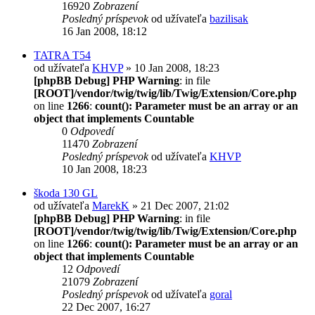
16920
Zobrazení
Posledný príspevok
od užívateľa
bazilisak
16 Jan 2008, 18:12
TATRA T54
od užívateľa
KHVP
» 10 Jan 2008, 18:23
[phpBB Debug] PHP Warning
: in file
[ROOT]/vendor/twig/twig/lib/Twig/Extension/Core.php
on line
1266
:
count(): Parameter must be an array or an
object that implements Countable
0
Odpovedí
11470
Zobrazení
Posledný príspevok
od užívateľa
KHVP
10 Jan 2008, 18:23
škoda 130 GL
od užívateľa
MarekK
» 21 Dec 2007, 21:02
[phpBB Debug] PHP Warning
: in file
[ROOT]/vendor/twig/twig/lib/Twig/Extension/Core.php
on line
1266
:
count(): Parameter must be an array or an
object that implements Countable
12
Odpovedí
21079
Zobrazení
Posledný príspevok
od užívateľa
goral
22 Dec 2007, 16:27