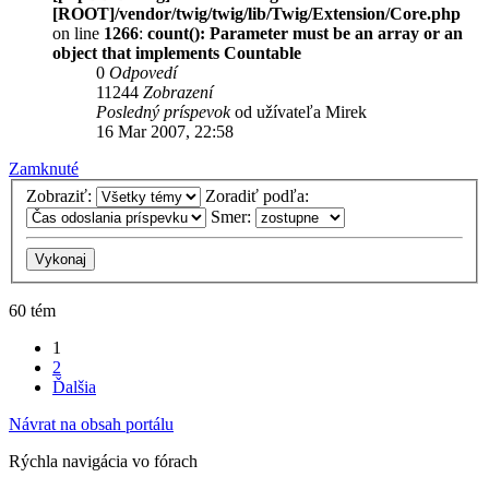
[ROOT]/vendor/twig/twig/lib/Twig/Extension/Core.php
on line
1266
:
count(): Parameter must be an array or an
object that implements Countable
0
Odpovedí
11244
Zobrazení
Posledný príspevok
od užívateľa
Mirek
16 Mar 2007, 22:58
Zamknuté
Zobraziť:
Zoradiť podľa:
Smer:
60 tém
1
2
Ďalšia
Návrat na obsah portálu
Rýchla navigácia vo fórach