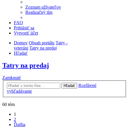
Zoznam užívateľov
Realizačný tím
FAQ
Prihlásiť sa
Vytvoriť účet
Domov
Obsah portálu
Tatry -
veteráni
Tatry na predaj
Hľadať
Tatry na predaj
Zamknuté
Rozšírené
Hľadať
vyhľadávanie
60 tém
1
2
Ďalšia