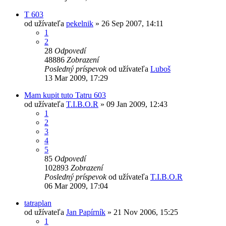
T 603
od užívateľa
pekelnik
» 26 Sep 2007, 14:11
1
2
28
Odpovedí
48886
Zobrazení
Posledný príspevok
od užívateľa
Luboš
13 Mar 2009, 17:29
Mam kupit tuto Tatru 603
od užívateľa
T.I.B.O.R
» 09 Jan 2009, 12:43
1
2
3
4
5
85
Odpovedí
102893
Zobrazení
Posledný príspevok
od užívateľa
T.I.B.O.R
06 Mar 2009, 17:04
tatraplan
od užívateľa
Jan Papírník
» 21 Nov 2006, 15:25
1