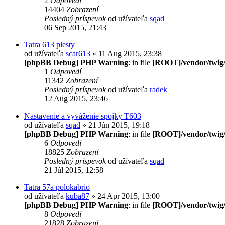
2
Odpovedí
14404
Zobrazení
Posledný príspevok
od užívateľa
sqad
06 Sep 2015, 21:43
Tatra 613 piesty
od užívateľa
scar613
» 11 Aug 2015, 23:38
[phpBB Debug] PHP Warning
: in file
[ROOT]/vendor/twig/
1
Odpovedí
11342
Zobrazení
Posledný príspevok
od užívateľa
radek
12 Aug 2015, 23:46
Nastavenie a vyváženie spojky T603
od užívateľa
sqad
» 21 Jún 2015, 19:18
[phpBB Debug] PHP Warning
: in file
[ROOT]/vendor/twig/
6
Odpovedí
18825
Zobrazení
Posledný príspevok
od užívateľa
sqad
21 Júl 2015, 12:58
Tatra 57a polokabrio
od užívateľa
kuba87
» 24 Apr 2015, 13:00
[phpBB Debug] PHP Warning
: in file
[ROOT]/vendor/twig/
8
Odpovedí
21828
Zobrazení