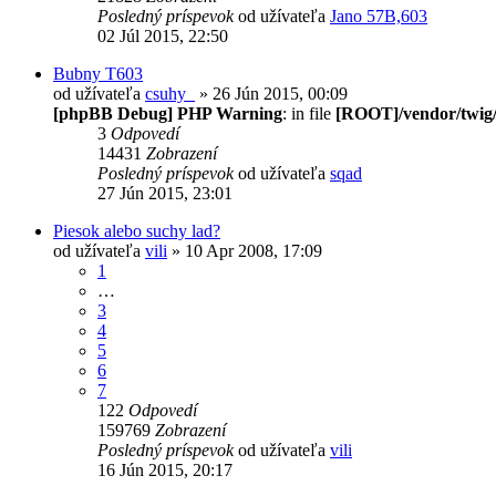
Posledný príspevok
od užívateľa
Jano 57B,603
02 Júl 2015, 22:50
Bubny T603
od užívateľa
csuhy_
» 26 Jún 2015, 00:09
[phpBB Debug] PHP Warning
: in file
[ROOT]/vendor/twig/
3
Odpovedí
14431
Zobrazení
Posledný príspevok
od užívateľa
sqad
27 Jún 2015, 23:01
Piesok alebo suchy lad?
od užívateľa
vili
» 10 Apr 2008, 17:09
1
…
3
4
5
6
7
122
Odpovedí
159769
Zobrazení
Posledný príspevok
od užívateľa
vili
16 Jún 2015, 20:17