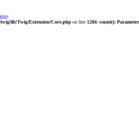
lémy
twig/lib/Twig/Extension/Core.php
on line
1266
:
count(): Parameter