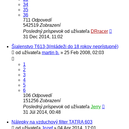
34
35
36
711
Odpovedí
542519
Zobrazení
Posledný príspevok
od užívateľa
DRracer
31 Dec 2014, 11:02
Šialenstvo T613-3(mládeži do 18 rokov neprístupné)
od užívateľa
martin b.
» 25 Feb 2008, 02:03
1
2
3
4
5
6
106
Odpovedí
151256
Zobrazení
Posledný príspevok
od užívateľa
Jerry
31 Júl 2014, 00:48
Nálepky na vzduchový filter TATRA 603
od užívateľa
Jozef
» 04 Apr 2014, 17:01