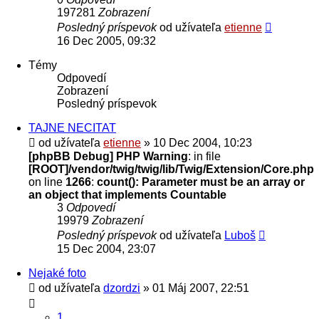
197281
Zobrazení
Posledný príspevok
od užívateľa
etienne
16 Dec 2005, 09:32
Témy
Odpovedí
Zobrazení
Posledný príspevok
TAJNE NECITAT
od užívateľa
etienne
» 10 Dec 2004, 10:23
[phpBB Debug] PHP Warning
: in file
[ROOT]/vendor/twig/twig/lib/Twig/Extension/Core.php
on line
1266
:
count(): Parameter must be an array or
an object that implements Countable
3
Odpovedí
19979
Zobrazení
Posledný príspevok
od užívateľa
Luboš
15 Dec 2004, 23:07
Nejaké foto
od užívateľa
dzordzi
» 01 Máj 2007, 22:51
1