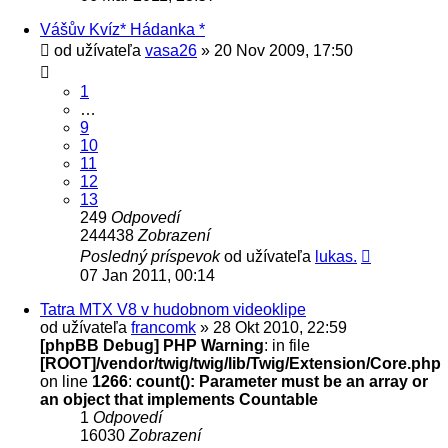
Vášův Kvíz* Hádanka *
od užívateľa
vasa26
» 20 Nov 2009, 17:50
1
…
9
10
11
12
13
249
Odpovedí
244438
Zobrazení
Posledný príspevok
od užívateľa
lukas.
07 Jan 2011, 00:14
Tatra MTX V8 v hudobnom videoklipe
od užívateľa
francomk
» 28 Okt 2010, 22:59
[phpBB Debug] PHP Warning
: in file
[ROOT]/vendor/twig/twig/lib/Twig/Extension/Core.php
on line
1266
:
count(): Parameter must be an array or
an object that implements Countable
1
Odpovedí
16030
Zobrazení