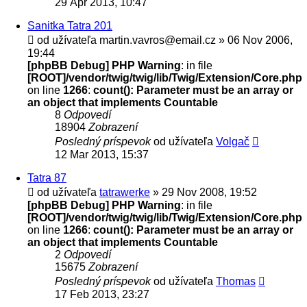
29 Apr 2013, 10:47
Sanitka Tatra 201
od užívateľa
martin.vavros@email.cz
» 06 Nov 2006,
19:44
[phpBB Debug] PHP Warning
: in file
[ROOT]/vendor/twig/twig/lib/Twig/Extension/Core.php
on line
1266
:
count(): Parameter must be an array or
an object that implements Countable
8
Odpovedí
18904
Zobrazení
Posledný príspevok
od užívateľa
Volgač
12 Mar 2013, 15:37
Tatra 87
od užívateľa
tatrawerke
» 29 Nov 2008, 19:52
[phpBB Debug] PHP Warning
: in file
[ROOT]/vendor/twig/twig/lib/Twig/Extension/Core.php
on line
1266
:
count(): Parameter must be an array or
an object that implements Countable
2
Odpovedí
15675
Zobrazení
Posledný príspevok
od užívateľa
Thomas
17 Feb 2013, 23:27