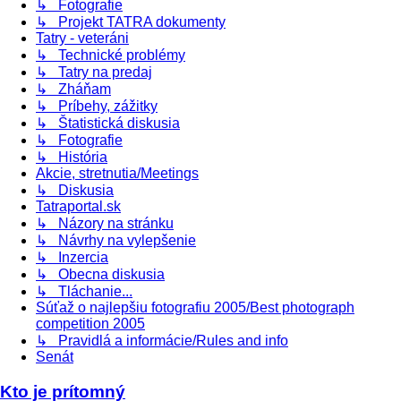
↳ Fotografie
↳ Projekt TATRA dokumenty
Tatry - veteráni
↳ Technické problémy
↳ Tatry na predaj
↳ Zháňam
↳ Príbehy, zážitky
↳ Štatistická diskusia
↳ Fotografie
↳ História
Akcie, stretnutia/Meetings
↳ Diskusia
Tatraportal.sk
↳ Názory na stránku
↳ Návrhy na vylepšenie
↳ Inzercia
↳ Obecna diskusia
↳ Tláchanie...
Súťaž o najlepšiu fotografiu 2005/Best photograph
competition 2005
↳ Pravidlá a informácie/Rules and info
Senát
Kto je prítomný