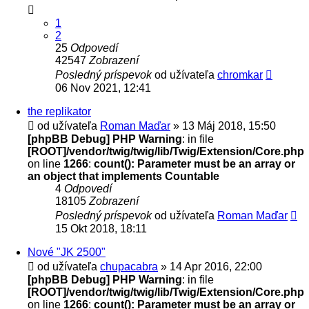
1
2
25
Odpovedí
42547
Zobrazení
Posledný príspevok
od užívateľa
chromkar
06 Nov 2021, 12:41
the replikator
od užívateľa
Roman Maďar
» 13 Máj 2018, 15:50
[phpBB Debug] PHP Warning
: in file
[ROOT]/vendor/twig/twig/lib/Twig/Extension/Core.php
on line
1266
:
count(): Parameter must be an array or
an object that implements Countable
4
Odpovedí
18105
Zobrazení
Posledný príspevok
od užívateľa
Roman Maďar
15 Okt 2018, 18:11
Nové "JK 2500"
od užívateľa
chupacabra
» 14 Apr 2016, 22:00
[phpBB Debug] PHP Warning
: in file
[ROOT]/vendor/twig/twig/lib/Twig/Extension/Core.php
on line
1266
:
count(): Parameter must be an array or