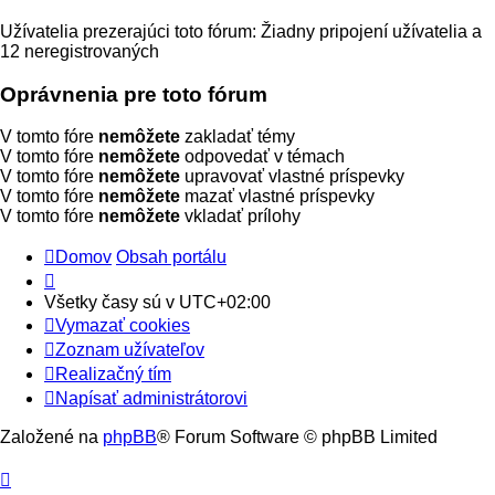
Užívatelia prezerajúci toto fórum: Žiadny pripojení užívatelia a
12 neregistrovaných
Oprávnenia pre toto fórum
V tomto fóre
nemôžete
zakladať témy
V tomto fóre
nemôžete
odpovedať v témach
V tomto fóre
nemôžete
upravovať vlastné príspevky
V tomto fóre
nemôžete
mazať vlastné príspevky
V tomto fóre
nemôžete
vkladať prílohy
Domov
Obsah portálu
Všetky časy sú v
UTC+02:00
Vymazať cookies
Zoznam užívateľov
Realizačný tím
Napísať administrátorovi
Založené na
phpBB
® Forum Software © phpBB Limited