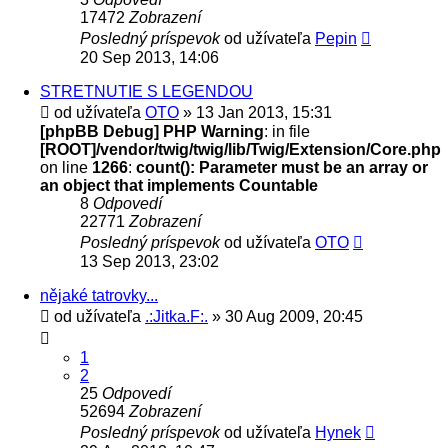
17472
Zobrazení
Posledný príspevok
od užívateľa
Pepin
20 Sep 2013, 14:06
STRETNUTIE S LEGENDOU
od užívateľa
OTO
» 13 Jan 2013, 15:31
[phpBB Debug] PHP Warning
: in file
[ROOT]/vendor/twig/twig/lib/Twig/Extension/Core.php
on line
1266
:
count(): Parameter must be an array or
an object that implements Countable
8
Odpovedí
22771
Zobrazení
Posledný príspevok
od užívateľa
OTO
13 Sep 2013, 23:02
nějaké tatrovky...
od užívateľa
.:Jitka.F:.
» 30 Aug 2009, 20:45
1
2
25
Odpovedí
52694
Zobrazení
Posledný príspevok
od užívateľa
Hynek