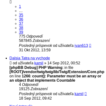
1
…
35
36
37
38
39
775
Odpovedí
587845
Zobrazení
Posledný príspevok
od užívateľa
ivan613
31 Okt 2012, 13:59
Dalsia Tatra na vychode
od užívateľa
kamil
» 14 Sep 2012, 00:52
[phpBB Debug] PHP Warning
: in file
[ROOT]/vendor/twig/twig/lib/Twig/Extension/Core.php
on line
1266
:
count(): Parameter must be an array or
an object that implements Countable
4
Odpovedí
19125
Zobrazení
Posledný príspevok
od užívateľa
kamil
18 Sep 2012, 09:42