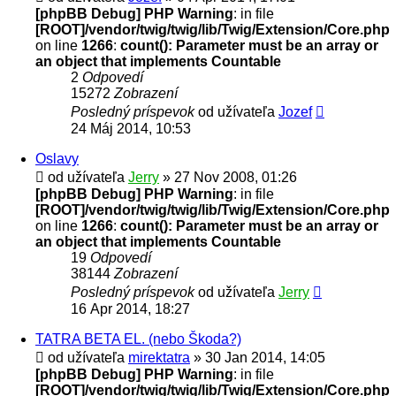
[phpBB Debug] PHP Warning
: in file
[ROOT]/vendor/twig/twig/lib/Twig/Extension/Core.php
on line
1266
:
count(): Parameter must be an array or
an object that implements Countable
2
Odpovedí
15272
Zobrazení
Posledný príspevok
od užívateľa
Jozef
24 Máj 2014, 10:53
Oslavy
od užívateľa
Jerry
» 27 Nov 2008, 01:26
[phpBB Debug] PHP Warning
: in file
[ROOT]/vendor/twig/twig/lib/Twig/Extension/Core.php
on line
1266
:
count(): Parameter must be an array or
an object that implements Countable
19
Odpovedí
38144
Zobrazení
Posledný príspevok
od užívateľa
Jerry
16 Apr 2014, 18:27
TATRA BETA EL. (nebo Škoda?)
od užívateľa
mirektatra
» 30 Jan 2014, 14:05
[phpBB Debug] PHP Warning
: in file
[ROOT]/vendor/twig/twig/lib/Twig/Extension/Core.php