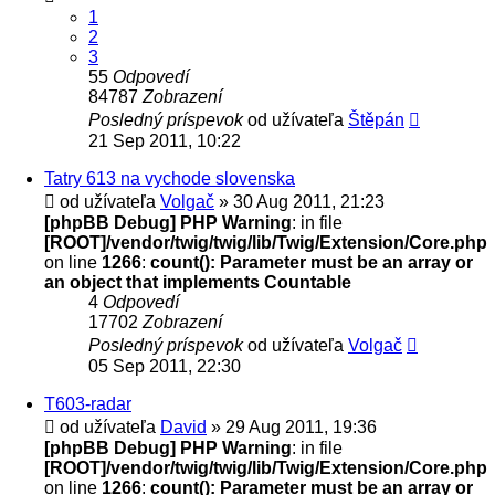
1
2
3
55
Odpovedí
84787
Zobrazení
Posledný príspevok
od užívateľa
Štěpán
21 Sep 2011, 10:22
Tatry 613 na vychode slovenska
od užívateľa
Volgač
» 30 Aug 2011, 21:23
[phpBB Debug] PHP Warning
: in file
[ROOT]/vendor/twig/twig/lib/Twig/Extension/Core.php
on line
1266
:
count(): Parameter must be an array or
an object that implements Countable
4
Odpovedí
17702
Zobrazení
Posledný príspevok
od užívateľa
Volgač
05 Sep 2011, 22:30
T603-radar
od užívateľa
David
» 29 Aug 2011, 19:36
[phpBB Debug] PHP Warning
: in file
[ROOT]/vendor/twig/twig/lib/Twig/Extension/Core.php
on line
1266
:
count(): Parameter must be an array or