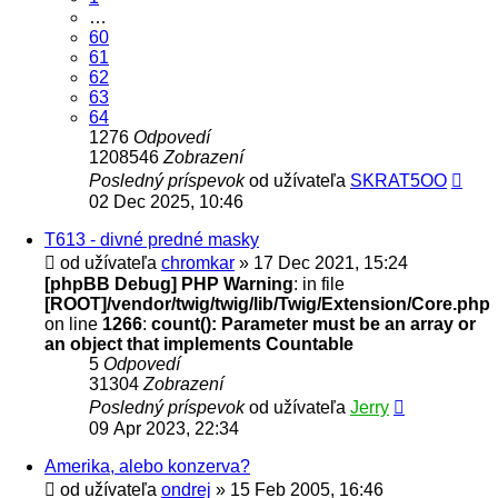
…
60
61
62
63
64
1276
Odpovedí
1208546
Zobrazení
Posledný príspevok
od užívateľa
SKRAT5OO
02 Dec 2025, 10:46
T613 - divné predné masky
od užívateľa
chromkar
» 17 Dec 2021, 15:24
[phpBB Debug] PHP Warning
: in file
[ROOT]/vendor/twig/twig/lib/Twig/Extension/Core.php
on line
1266
:
count(): Parameter must be an array or
an object that implements Countable
5
Odpovedí
31304
Zobrazení
Posledný príspevok
od užívateľa
Jerry
09 Apr 2023, 22:34
Amerika, alebo konzerva?
od užívateľa
ondrej
» 15 Feb 2005, 16:46