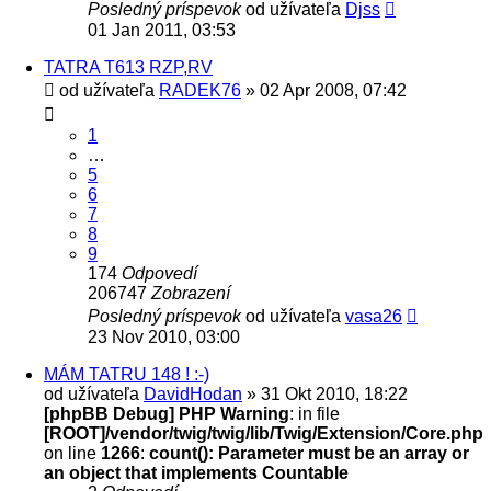
Posledný príspevok
od užívateľa
Djss
01 Jan 2011, 03:53
TATRA T613 RZP,RV
od užívateľa
RADEK76
» 02 Apr 2008, 07:42
1
…
5
6
7
8
9
174
Odpovedí
206747
Zobrazení
Posledný príspevok
od užívateľa
vasa26
23 Nov 2010, 03:00
MÁM TATRU 148 ! :-)
od užívateľa
DavidHodan
» 31 Okt 2010, 18:22
[phpBB Debug] PHP Warning
: in file
[ROOT]/vendor/twig/twig/lib/Twig/Extension/Core.php
on line
1266
:
count(): Parameter must be an array or
an object that implements Countable