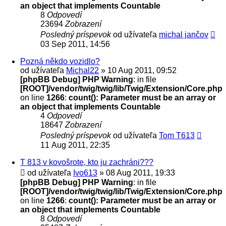
an object that implements Countable
8
Odpovedí
23694
Zobrazení
Posledný príspevok
od užívateľa
michal jančov
03 Sep 2011, 14:56
Pozná někdo vozidlo?
od užívateľa
Michal22
» 10 Aug 2011, 09:52
[phpBB Debug] PHP Warning
: in file
[ROOT]/vendor/twig/twig/lib/Twig/Extension/Core.php
on line
1266
:
count(): Parameter must be an array or
an object that implements Countable
4
Odpovedí
18647
Zobrazení
Posledný príspevok
od užívateľa
Tom T613
11 Aug 2011, 22:35
T 813 v kovošrote, kto ju zachráni???
od užívateľa
Ivo613
» 08 Aug 2011, 19:33
[phpBB Debug] PHP Warning
: in file
[ROOT]/vendor/twig/twig/lib/Twig/Extension/Core.php
on line
1266
:
count(): Parameter must be an array or
an object that implements Countable
8
Odpovedí