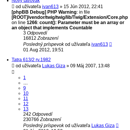
Nový tatrovák
od užívateľa
ivan613
» 15 Jún 2012, 22:41
[phpBB Debug] PHP Warning
: in file
[ROOT]/vendor/twig/twig/lib/Twig/Extension/Core.php
on line
1266
:
count(): Parameter must be an array or
an object that implements Countable
3
Odpovedí
16812
Zobrazení
Posledný príspevok
od užívateľa
ivan613
01 Aug 2012, 19:51
Tatra 613/2 rv.1982
od užívateľa
Lukas Giza
» 09 Máj 2007, 13:48
1
…
9
10
11
12
13
242
Odpovedí
230766
Zobrazení
Posledný príspevok
od užívateľa
Lukas Giza