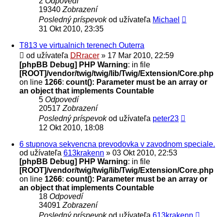
2
Odpovedí
19340
Zobrazení
Posledný príspevok
od užívateľa
Michael
31 Okt 2010, 23:35
T813 ve virtualnich terenech Outerra
od užívateľa
DRracer
» 17 Mar 2010, 22:59
[phpBB Debug] PHP Warning
: in file
[ROOT]/vendor/twig/twig/lib/Twig/Extension/Core.php
on line
1266
:
count(): Parameter must be an array or
an object that implements Countable
5
Odpovedí
20517
Zobrazení
Posledný príspevok
od užívateľa
peter23
12 Okt 2010, 18:08
6 stupnova sekvencna prevodovka v zavodnom speciale.
od užívateľa
613krakenn
» 03 Okt 2010, 22:53
[phpBB Debug] PHP Warning
: in file
[ROOT]/vendor/twig/twig/lib/Twig/Extension/Core.php
on line
1266
:
count(): Parameter must be an array or
an object that implements Countable
18
Odpovedí
34091
Zobrazení
Posledný príspevok
od užívateľa
613krakenn