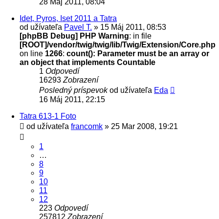
28 Máj 2011, 08:04
Idet, Pyros, Iset 2011 a Tatra
od užívateľa
Pavel T.
» 15 Máj 2011, 08:53
[phpBB Debug] PHP Warning
: in file
[ROOT]/vendor/twig/twig/lib/Twig/Extension/Core.php
on line
1266
:
count(): Parameter must be an array or
an object that implements Countable
1
Odpovedí
16293
Zobrazení
Posledný príspevok
od užívateľa
Eda
16 Máj 2011, 22:15
Tatra 613-1 Foto
od užívateľa
francomk
» 25 Mar 2008, 19:21
1
…
8
9
10
11
12
223
Odpovedí
257812
Zobrazení