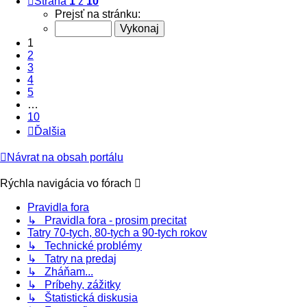
Strana
1
z
10
Prejsť na stránku:
1
2
3
4
5
…
10
Ďalšia
Návrat na obsah portálu
Rýchla navigácia vo fórach
Pravidla fora
↳ Pravidla fora - prosim precitat
Tatry 70-tych, 80-tych a 90-tych rokov
↳ Technické problémy
↳ Tatry na predaj
↳ Zháňam...
↳ Príbehy, zážitky
↳ Štatistická diskusia