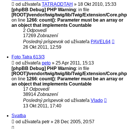
od užívateľa
TATRAODTAH
» 18 Okt 2010, 15:33
[phpBB Debug] PHP Warning
: in file
[ROOT]/vendor/twig/twig/lib/Twig/Extension/Core.php
on line
1266
:
count(): Parameter must be an array or
an object that implements Countable
2
Odpovedí
17269
Zobrazení
Posledný príspevok
od užívateľa
PAVEL64
26 Okt 2011, 12:59
Foto Tatra 613/3
od užívateľa
peto
» 25 Apr 2011, 15:13
[phpBB Debug] PHP Warning
: in file
[ROOT]/vendor/twig/twig/lib/Twig/Extension/Core.php
on line
1266
:
count(): Parameter must be an array or
an object that implements Countable
17
Odpovedí
38914
Zobrazení
Posledný príspevok
od užívateľa
Vlado
13 Okt 2011, 17:40
Svatba
od užívateľa
petr
» 28 Dec 2005, 20:57