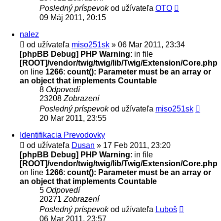
Posledný príspevok
od užívateľa
OTO
09 Máj 2011, 20:15
nalez
od užívateľa
miso251sk
» 06 Mar 2011, 23:34
[phpBB Debug] PHP Warning
: in file
[ROOT]/vendor/twig/twig/lib/Twig/Extension/Core.php
on line
1266
:
count(): Parameter must be an array or
an object that implements Countable
8
Odpovedí
23208
Zobrazení
Posledný príspevok
od užívateľa
miso251sk
20 Mar 2011, 23:55
Identifikacia Prevodovky
od užívateľa
Dusan
» 17 Feb 2011, 23:20
[phpBB Debug] PHP Warning
: in file
[ROOT]/vendor/twig/twig/lib/Twig/Extension/Core.php
on line
1266
:
count(): Parameter must be an array or
an object that implements Countable
5
Odpovedí
20271
Zobrazení
Posledný príspevok
od užívateľa
Luboš
06 Mar 2011, 23:57