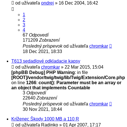
od užívateľa
ondrej
» 16 Dec 2004, 16:42
1
2
3
4
67
Odpovedí
171209
Zobrazení
Posledný príspevok
od užívateľa
chromkar
18 Dec 2021, 18:33
T613 sedadlové odkladacie kapsy
od užívateľa
chromkar
» 22 Mar 2015, 15:04
[phpBB Debug] PHP Warning
: in file
[ROOT]/vendor/twig/twig/lib/Twig/Extension/Core.php
on line
1266
:
count(): Parameter must be an array or
an object that implements Countable
3
Odpovedí
22640
Zobrazení
Posledný príspevok
od užívateľa
chromkar
30 Nov 2021, 18:44
Kríženec Škody 1000 MB a 110 R
od užívateľa
Radinko
» 01 Apr 2007, 17:17