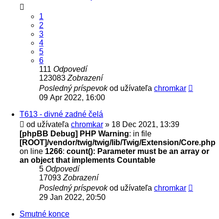
1
2
3
4
5
6
111
Odpovedí
123083
Zobrazení
Posledný príspevok
od užívateľa
chromkar
09 Apr 2022, 16:00
T613 - divné zadné čelá
od užívateľa
chromkar
» 18 Dec 2021, 13:39
[phpBB Debug] PHP Warning
: in file
[ROOT]/vendor/twig/twig/lib/Twig/Extension/Core.php
on line
1266
:
count(): Parameter must be an array or
an object that implements Countable
5
Odpovedí
17093
Zobrazení
Posledný príspevok
od užívateľa
chromkar
29 Jan 2022, 20:50
Smutné konce