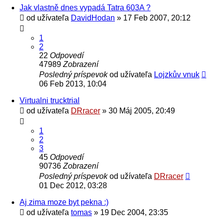
Jak vlastně dnes vypadá Tatra 603A ?
od užívateľa
DavidHodan
» 17 Feb 2007, 20:12
1
2
22
Odpovedí
47989
Zobrazení
Posledný príspevok
od užívateľa
Lojzkův vnuk
06 Feb 2013, 10:04
Virtualni trucktrial
od užívateľa
DRracer
» 30 Máj 2005, 20:49
1
2
3
45
Odpovedí
90736
Zobrazení
Posledný príspevok
od užívateľa
DRracer
01 Dec 2012, 03:28
Aj zima moze byt pekna :)
od užívateľa
tomas
» 19 Dec 2004, 23:35