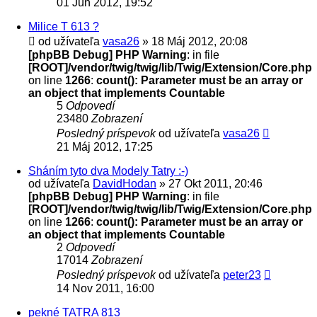
01 Jún 2012, 19:52
Milice T 613 ?
od užívateľa
vasa26
» 18 Máj 2012, 20:08
[phpBB Debug] PHP Warning
: in file
[ROOT]/vendor/twig/twig/lib/Twig/Extension/Core.php
on line
1266
:
count(): Parameter must be an array or
an object that implements Countable
5
Odpovedí
23480
Zobrazení
Posledný príspevok
od užívateľa
vasa26
21 Máj 2012, 17:25
Sháním tyto dva Modely Tatry :-)
od užívateľa
DavidHodan
» 27 Okt 2011, 20:46
[phpBB Debug] PHP Warning
: in file
[ROOT]/vendor/twig/twig/lib/Twig/Extension/Core.php
on line
1266
:
count(): Parameter must be an array or
an object that implements Countable
2
Odpovedí
17014
Zobrazení
Posledný príspevok
od užívateľa
peter23
14 Nov 2011, 16:00
pekné TATRA 813