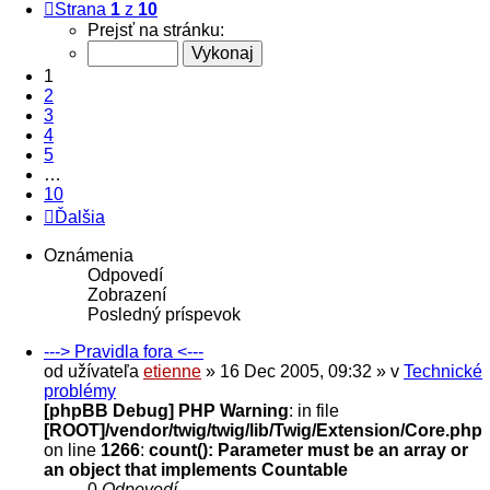
Strana
1
z
10
Prejsť na stránku:
1
2
3
4
5
…
10
Ďalšia
Oznámenia
Odpovedí
Zobrazení
Posledný príspevok
---> Pravidla fora <---
od užívateľa
etienne
» 16 Dec 2005, 09:32 » v
Technické
problémy
[phpBB Debug] PHP Warning
: in file
[ROOT]/vendor/twig/twig/lib/Twig/Extension/Core.php
on line
1266
:
count(): Parameter must be an array or
an object that implements Countable
0
Odpovedí