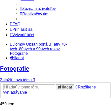
Zoznam užívateľov
Realizačný tím
FAQ
Prihlásiť sa
Vytvoriť účet
Domov
Obsah portálu
Tatry 70-
tych, 80-tych a 90-tych rokov
Fotografie
Hľadať
Fotografie
Založiť novú tému
Hľadať
Rozšírené
vyhľadávanie
459 tém