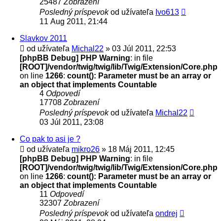
25487
Zobrazení
Posledný príspevok
od užívateľa
Ivo613
11 Aug 2011, 21:44
Slavkov 2011
od užívateľa
Michal22
» 03 Júl 2011, 22:53
[phpBB Debug] PHP Warning
: in file
[ROOT]/vendor/twig/twig/lib/Twig/Extension/Core.php
on line
1266
:
count(): Parameter must be an array or
an object that implements Countable
4
Odpovedí
17708
Zobrazení
Posledný príspevok
od užívateľa
Michal22
03 Júl 2011, 23:08
Co pak to asi je ?
od užívateľa
mikro26
» 18 Máj 2011, 12:45
[phpBB Debug] PHP Warning
: in file
[ROOT]/vendor/twig/twig/lib/Twig/Extension/Core.php
on line
1266
:
count(): Parameter must be an array or
an object that implements Countable
11
Odpovedí
32307
Zobrazení
Posledný príspevok
od užívateľa
ondrej