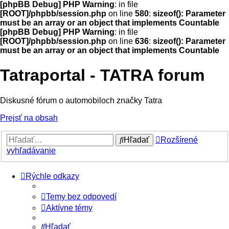
[phpBB Debug] PHP Warning
: in file
[ROOT]/phpbb/session.php
on line
580
:
sizeof(): Parameter
must be an array or an object that implements Countable
[phpBB Debug] PHP Warning
: in file
[ROOT]/phpbb/session.php
on line
636
:
sizeof(): Parameter
must be an array or an object that implements Countable
Tatraportal - TATRA forum
Diskusné fórum o automobiloch značky Tatra
Prejsť na obsah
Hľadať
Rozšírené
vyhľadávanie
Rýchle odkazy
Temy bez odpovedí
Aktívne témy
Hľadať