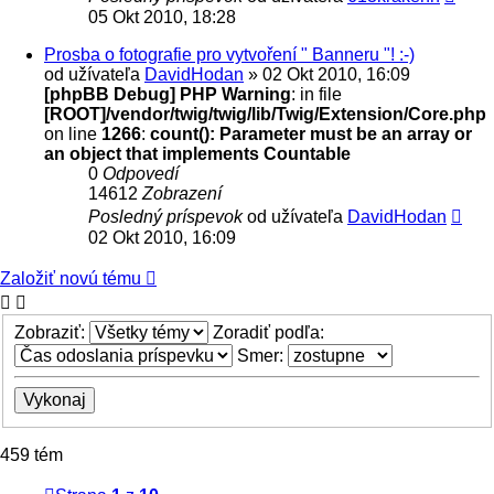
05 Okt 2010, 18:28
Prosba o fotografie pro vytvoření " Banneru "! :-)
od užívateľa
DavidHodan
» 02 Okt 2010, 16:09
[phpBB Debug] PHP Warning
: in file
[ROOT]/vendor/twig/twig/lib/Twig/Extension/Core.php
on line
1266
:
count(): Parameter must be an array or
an object that implements Countable
0
Odpovedí
14612
Zobrazení
Posledný príspevok
od užívateľa
DavidHodan
02 Okt 2010, 16:09
Založiť novú tému
Zobraziť:
Zoradiť podľa:
Smer:
459 tém