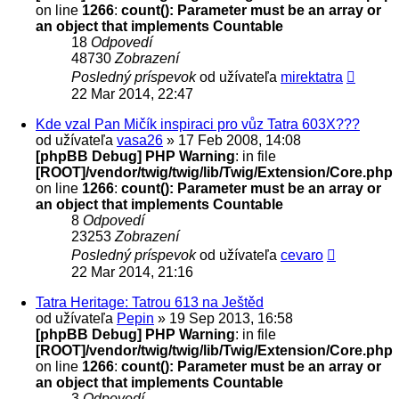
on line
1266
:
count(): Parameter must be an array or
an object that implements Countable
18
Odpovedí
48730
Zobrazení
Posledný príspevok
od užívateľa
mirektatra
22 Mar 2014, 22:47
Kde vzal Pan Mičík inspiraci pro vůz Tatra 603X???
od užívateľa
vasa26
» 17 Feb 2008, 14:08
[phpBB Debug] PHP Warning
: in file
[ROOT]/vendor/twig/twig/lib/Twig/Extension/Core.php
on line
1266
:
count(): Parameter must be an array or
an object that implements Countable
8
Odpovedí
23253
Zobrazení
Posledný príspevok
od užívateľa
cevaro
22 Mar 2014, 21:16
Tatra Heritage: Tatrou 613 na Ještěd
od užívateľa
Pepin
» 19 Sep 2013, 16:58
[phpBB Debug] PHP Warning
: in file
[ROOT]/vendor/twig/twig/lib/Twig/Extension/Core.php
on line
1266
:
count(): Parameter must be an array or
an object that implements Countable
3
Odpovedí