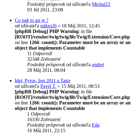
Posledný príspevok
od užívateľa
Michal22
03 Júl 2011, 23:08
Co pak to asi je ?
od užívateľa
mikro26
» 18 Máj 2011, 12:45
[phpBB Debug] PHP Warning
: in file
[ROOT]/vendor/twig/twig/lib/Twig/Extension/Core.php
on line
1266
:
count(): Parameter must be an array or an
object that implements Countable
11
Odpovedí
32348
Zobrazení
Posledný príspevok
od užívateľa
ondrej
28 Máj 2011, 08:04
Idet, Pyros, Iset 2011 a Tatra
od užívateľa
Pavel T.
» 15 Máj 2011, 08:53
[phpBB Debug] PHP Warning
: in file
[ROOT]/vendor/twig/twig/lib/Twig/Extension/Core.php
on line
1266
:
count(): Parameter must be an array or an
object that implements Countable
1
Odpovedí
16330
Zobrazení
Posledný príspevok
od užívateľa
Eda
16 Máj 2011, 22:15