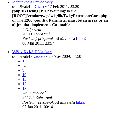
Identifikacia Prevodovky
od užívateľa
Dusan
» 17 Feb 2011, 23:20
[phpBB Debug] PHP Warning
: in file
[ROOT]/vendor/twig/twig/lib/Twig/Extension/Core.php
on line
1266
:
count(): Parameter must be an array or an
object that implements Countable
5
Odpovedí
20311
Zobrazení
Posledný príspevok
od užívateľa
Luboš
06 Mar 2011, 23:57
Vášův Kvíz* Hádanka *
od užívateľa
vasa26
» 20 Nov 2009, 17:50
1
…
9
10
11
12
13
249
Odpovedí
244725
Zobrazení
Posledný príspevok
od užívateľa
lukas.
07 Jan 2011, 00:14