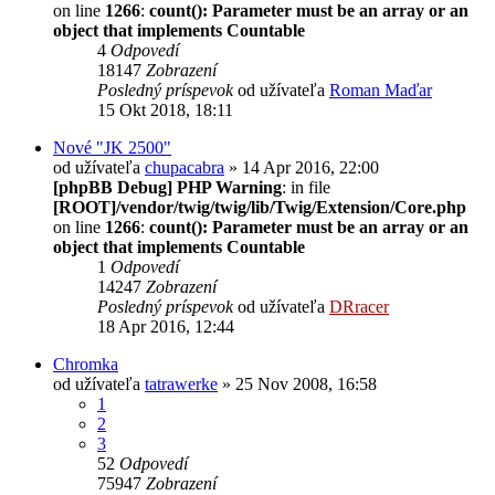
on line
1266
:
count(): Parameter must be an array or an
object that implements Countable
4
Odpovedí
18147
Zobrazení
Posledný príspevok
od užívateľa
Roman Maďar
15 Okt 2018, 18:11
Nové "JK 2500"
od užívateľa
chupacabra
» 14 Apr 2016, 22:00
[phpBB Debug] PHP Warning
: in file
[ROOT]/vendor/twig/twig/lib/Twig/Extension/Core.php
on line
1266
:
count(): Parameter must be an array or an
object that implements Countable
1
Odpovedí
14247
Zobrazení
Posledný príspevok
od užívateľa
DRracer
18 Apr 2016, 12:44
Chromka
od užívateľa
tatrawerke
» 25 Nov 2008, 16:58
1
2
3
52
Odpovedí
75947
Zobrazení