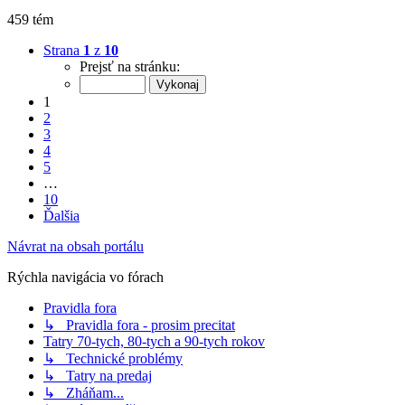
459 tém
Strana
1
z
10
Prejsť na stránku:
1
2
3
4
5
…
10
Ďalšia
Návrat na obsah portálu
Rýchla navigácia vo fórach
Pravidla fora
↳ Pravidla fora - prosim precitat
Tatry 70-tych, 80-tych a 90-tych rokov
↳ Technické problémy
↳ Tatry na predaj
↳ Zháňam...