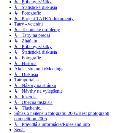
↳ Príbehy, zážitky
↳ Štatistická diskusia
↳ Fotografie
↳ Projekt TATRA dokumenty
Tatry - veteráni
↳ Technické problémy
↳ Tatry na predaj
↳ Zháňam
↳ Príbehy, zážitky
↳ Štatistická diskusia
↳ Fotografie
↳ História
Akcie, stretnutia/Meetings
↳ Diskusia
Tatraportal.sk
↳ Názory na stránku
↳ Návrhy na vylepšenie
↳ Inzercia
↳ Obecna diskusia
↳ Tláchanie...
Súťaž o najlepšiu fotografiu 2005/Best photograph
competition 2005
↳ Pravidlá a informácie/Rules and info
Senát