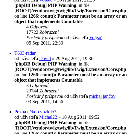
[phpBB Debug] PHP Warning
: in file
[ROOT]/vendor/twig/twig/lib/Twig/Extension/Core.php
on line
1266
:
count(): Parameter must be an array or an
object that implements Countable
4
Odpovedí
17722
Zobrazení
Posledný príspevok
od užívateľa
Volgač
05 Sep 2011, 22:30
T603-radar
od užívateľa
David
» 29 Aug 2011, 19:36
[phpBB Debug] PHP Warning
: in file
[ROOT]/vendor/twig/twig/lib/Twig/Extension/Core.php
on line
1266
:
count(): Parameter must be an array or an
object that implements Countable
8
Odpovedí
23744
Zobrazení
Posledný príspevok
od užívateľa
michal jančov
03 Sep 2011, 14:56
Pozná někdo vozidlo?
od užívateľa
Michal22
» 10 Aug 2011, 09:52
[phpBB Debug] PHP Warning
: in file
[ROOT]/vendor/twig/twig/lib/Twig/Extension/Core.php
on line
1266
:
count(): Parameter must be an array or an