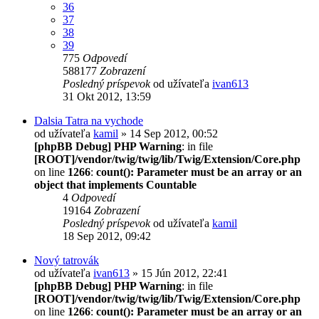
36
37
38
39
775
Odpovedí
588177
Zobrazení
Posledný príspevok
od užívateľa
ivan613
31 Okt 2012, 13:59
Dalsia Tatra na vychode
od užívateľa
kamil
» 14 Sep 2012, 00:52
[phpBB Debug] PHP Warning
: in file
[ROOT]/vendor/twig/twig/lib/Twig/Extension/Core.php
on line
1266
:
count(): Parameter must be an array or an
object that implements Countable
4
Odpovedí
19164
Zobrazení
Posledný príspevok
od užívateľa
kamil
18 Sep 2012, 09:42
Nový tatrovák
od užívateľa
ivan613
» 15 Jún 2012, 22:41
[phpBB Debug] PHP Warning
: in file
[ROOT]/vendor/twig/twig/lib/Twig/Extension/Core.php
on line
1266
:
count(): Parameter must be an array or an