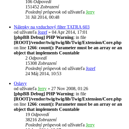
106
Odpovedí
151452
Zobrazení
Posledný príspevok
od užívateľa
Jerry
31 Júl 2014, 00:48
Nálepky na vzduchový filter TATRA 603
od užívateľa
Jozef
» 04 Apr 2014, 17:01
[phpBB Debug] PHP Warning
: in file
[ROOT]/vendor/twig/twig/lib/Twig/Extension/Core.php
on line
1266
:
count(): Parameter must be an array or an
object that implements Countable
2
Odpovedí
15308
Zobrazení
Posledný príspevok
od užívateľa
Jozef
24 Máj 2014, 10:53
Oslavy
od užívateľa
Jerry
» 27 Nov 2008, 01:26
[phpBB Debug] PHP Warning
: in file
[ROOT]/vendor/twig/twig/lib/Twig/Extension/Core.php
on line
1266
:
count(): Parameter must be an array or an
object that implements Countable
19
Odpovedí
38216
Zobrazení
Posledný príspevok
od užívateľa
Jerry