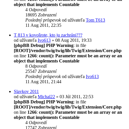
object that implements Countable
4
Odpovedí
18695
Zobrazení
Posledný príspevok
od užívateľa
Tom T613
11 Aug 2011, 22:35
T 813 v kovošrote, kto ju zachráni???
od užívateľa
Ivo613
» 08 Aug 2011, 19:33
[phpBB Debug] PHP Warning
: in file
[ROOT]/vendor/twig/twig/lib/Twig/Extension/Core.php
on line
1266
:
count(): Parameter must be an array or an
object that implements Countable
8
Odpovedí
25547
Zobrazení
Posledný príspevok
od užívateľa
Ivo613
11 Aug 2011, 21:44
Slavkov 2011
od užívateľa
Michal22
» 03 Júl 2011, 22:53
[phpBB Debug] PHP Warning
: in file
[ROOT]/vendor/twig/twig/lib/Twig/Extension/Core.php
on line
1266
:
count(): Parameter must be an array or an
object that implements Countable
4
Odpovedí
17747
Zobrazení