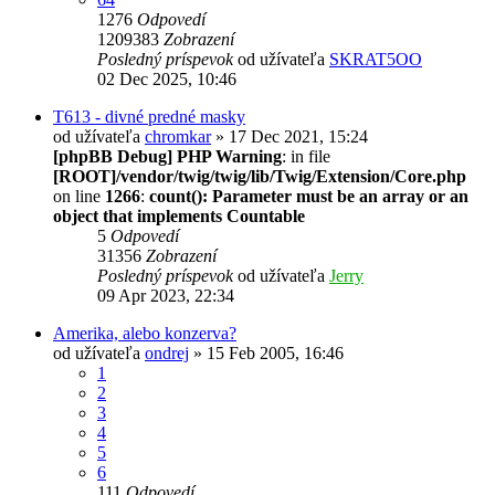
1276
Odpovedí
1209383
Zobrazení
Posledný príspevok
od užívateľa
SKRAT5OO
02 Dec 2025, 10:46
T613 - divné predné masky
od užívateľa
chromkar
» 17 Dec 2021, 15:24
[phpBB Debug] PHP Warning
: in file
[ROOT]/vendor/twig/twig/lib/Twig/Extension/Core.php
on line
1266
:
count(): Parameter must be an array or an
object that implements Countable
5
Odpovedí
31356
Zobrazení
Posledný príspevok
od užívateľa
Jerry
09 Apr 2023, 22:34
Amerika, alebo konzerva?
od užívateľa
ondrej
» 15 Feb 2005, 16:46
1
2
3
4
5
6
111
Odpovedí