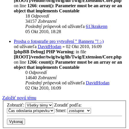
[ROOT]/vendor/twig/twig/lib/Twig/Extension/Core.php
on line
1266
:
count(): Parameter must be an array or an
object that implements Countable
18
Odpovedí
34157
Zobrazení
Posledný príspevok
od užívateľa
613krakenn
05 Okt 2010, 18:28
Prosba o fotografie pro vytvoření " Banneru "! :-)
od užívateľa
DavidHodan
» 02 Okt 2010, 16:09
[phpBB Debug] PHP Warning
: in file
[ROOT]/vendor/twig/twig/lib/Twig/Extension/Core.php
on line
1266
:
count(): Parameter must be an array or an
object that implements Countable
0
Odpovedí
14640
Zobrazení
Posledný príspevok
od užívateľa
DavidHodan
02 Okt 2010, 16:09
Založiť novú tému
Zobraziť:
Zoradiť podľa:
Smer: