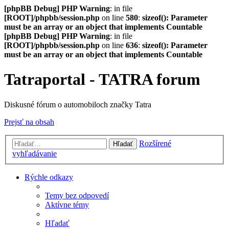
[phpBB Debug] PHP Warning
: in file
[ROOT]/phpbb/session.php
on line
580
:
sizeof(): Parameter
must be an array or an object that implements Countable
[phpBB Debug] PHP Warning
: in file
[ROOT]/phpbb/session.php
on line
636
:
sizeof(): Parameter
must be an array or an object that implements Countable
Tatraportal - TATRA forum
Diskusné fórum o automobiloch značky Tatra
Prejsť na obsah
Rozšírené
Hľadať
vyhľadávanie
Rýchle odkazy
Temy bez odpovedí
Aktívne témy
Hľadať