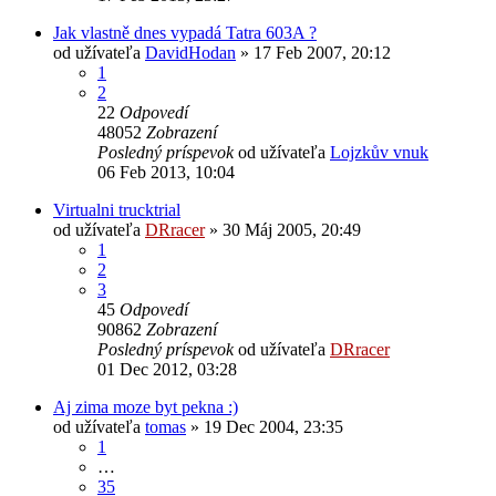
Jak vlastně dnes vypadá Tatra 603A ?
od užívateľa
DavidHodan
» 17 Feb 2007, 20:12
1
2
22
Odpovedí
48052
Zobrazení
Posledný príspevok
od užívateľa
Lojzkův vnuk
06 Feb 2013, 10:04
Virtualni trucktrial
od užívateľa
DRracer
» 30 Máj 2005, 20:49
1
2
3
45
Odpovedí
90862
Zobrazení
Posledný príspevok
od užívateľa
DRracer
01 Dec 2012, 03:28
Aj zima moze byt pekna :)
od užívateľa
tomas
» 19 Dec 2004, 23:35
1
…
35