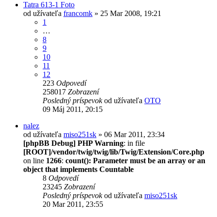
Tatra 613-1 Foto
od užívateľa
francomk
» 25 Mar 2008, 19:21
1
…
8
9
10
11
12
223
Odpovedí
258017
Zobrazení
Posledný príspevok
od užívateľa
OTO
09 Máj 2011, 20:15
nalez
od užívateľa
miso251sk
» 06 Mar 2011, 23:34
[phpBB Debug] PHP Warning
: in file
[ROOT]/vendor/twig/twig/lib/Twig/Extension/Core.php
on line
1266
:
count(): Parameter must be an array or an
object that implements Countable
8
Odpovedí
23245
Zobrazení
Posledný príspevok
od užívateľa
miso251sk
20 Mar 2011, 23:55