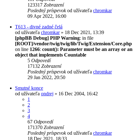
123317
Zobrazení
Posledný príspevok
od užívateľa
chromkar
09 Apr 2022, 16:00
T613 - divné zadné čelá
od užívateľa
chromkar
» 18 Dec 2021, 13:39
[phpBB Debug] PHP Warning
: in file
[ROOT]/vendor/twig/twig/lib/Twig/Extension/Core.php
on line
1266
:
count(): Parameter must be an array or an
object that implements Countable
5
Odpovedí
17132
Zobrazení
Posledný príspevok
od užívateľa
chromkar
29 Jan 2022, 20:50
Smutné konce
od užívateľa
ondrej
» 16 Dec 2004, 16:42
1
2
3
4
67
Odpovedí
171370
Zobrazení
Posledný príspevok
od užívateľa
chromkar
18 Dec 2021, 18:33