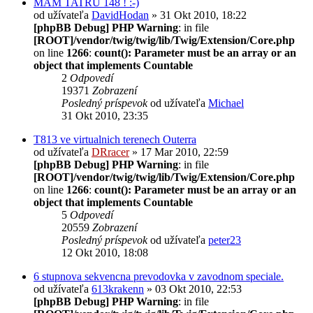
MÁM TATRU 148 ! :-)
od užívateľa
DavidHodan
» 31 Okt 2010, 18:22
[phpBB Debug] PHP Warning
: in file
[ROOT]/vendor/twig/twig/lib/Twig/Extension/Core.php
on line
1266
:
count(): Parameter must be an array or an
object that implements Countable
2
Odpovedí
19371
Zobrazení
Posledný príspevok
od užívateľa
Michael
31 Okt 2010, 23:35
T813 ve virtualnich terenech Outerra
od užívateľa
DRracer
» 17 Mar 2010, 22:59
[phpBB Debug] PHP Warning
: in file
[ROOT]/vendor/twig/twig/lib/Twig/Extension/Core.php
on line
1266
:
count(): Parameter must be an array or an
object that implements Countable
5
Odpovedí
20559
Zobrazení
Posledný príspevok
od užívateľa
peter23
12 Okt 2010, 18:08
6 stupnova sekvencna prevodovka v zavodnom speciale.
od užívateľa
613krakenn
» 03 Okt 2010, 22:53
[phpBB Debug] PHP Warning
: in file