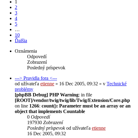
1
2
3
4
5
…
10
Ďalšia
Oznámenia
Odpovedí
Zobrazení
Posledný príspevok
---> Pravidla fora <---
od užívateľa
etienne
» 16 Dec 2005, 09:32 » v
Technické
problémy
[phpBB Debug] PHP Warning
: in file
[ROOT]/vendor/twig/twig/lib/Twig/Extension/Core.php
on line
1266
:
count(): Parameter must be an array or an
object that implements Countable
0
Odpovedí
197930
Zobrazení
Posledný príspevok
od užívateľa
etienne
16 Dec 2005, 09:32