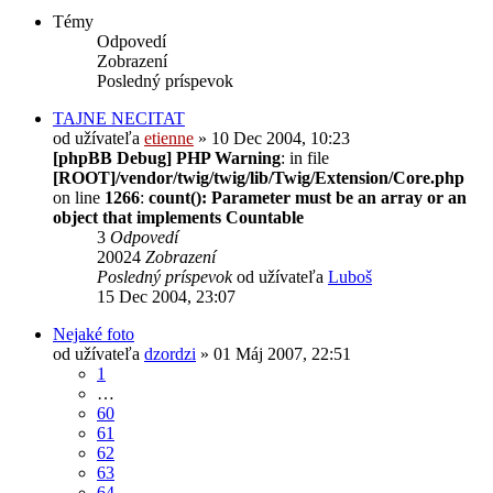
Témy
Odpovedí
Zobrazení
Posledný príspevok
TAJNE NECITAT
od užívateľa
etienne
» 10 Dec 2004, 10:23
[phpBB Debug] PHP Warning
: in file
[ROOT]/vendor/twig/twig/lib/Twig/Extension/Core.php
on line
1266
:
count(): Parameter must be an array or an
object that implements Countable
3
Odpovedí
20024
Zobrazení
Posledný príspevok
od užívateľa
Luboš
15 Dec 2004, 23:07
Nejaké foto
od užívateľa
dzordzi
» 01 Máj 2007, 22:51
1
…
60
61
62
63
64