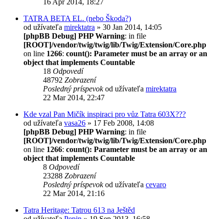
16 Apr 2014, 18:27
TATRA BETA EL. (nebo Škoda?)
od užívateľa
mirektatra
» 30 Jan 2014, 14:05
[phpBB Debug] PHP Warning
: in file
[ROOT]/vendor/twig/twig/lib/Twig/Extension/Core.php
on line
1266
:
count(): Parameter must be an array or an
object that implements Countable
18
Odpovedí
48792
Zobrazení
Posledný príspevok
od užívateľa
mirektatra
22 Mar 2014, 22:47
Kde vzal Pan Mičík inspiraci pro vůz Tatra 603X???
od užívateľa
vasa26
» 17 Feb 2008, 14:08
[phpBB Debug] PHP Warning
: in file
[ROOT]/vendor/twig/twig/lib/Twig/Extension/Core.php
on line
1266
:
count(): Parameter must be an array or an
object that implements Countable
8
Odpovedí
23288
Zobrazení
Posledný príspevok
od užívateľa
cevaro
22 Mar 2014, 21:16
Tatra Heritage: Tatrou 613 na Ještěd
od užívateľa
Pepin
» 19 Sep 2013, 16:58