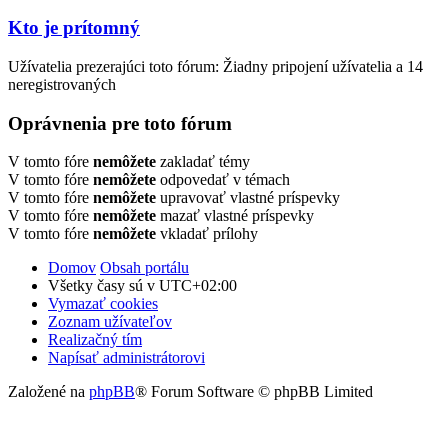
Kto je prítomný
Užívatelia prezerajúci toto fórum: Žiadny pripojení užívatelia a 14
neregistrovaných
Oprávnenia pre toto fórum
V tomto fóre
nemôžete
zakladať témy
V tomto fóre
nemôžete
odpovedať v témach
V tomto fóre
nemôžete
upravovať vlastné príspevky
V tomto fóre
nemôžete
mazať vlastné príspevky
V tomto fóre
nemôžete
vkladať prílohy
Domov
Obsah portálu
Všetky časy sú v
UTC+02:00
Vymazať cookies
Zoznam užívateľov
Realizačný tím
Napísať administrátorovi
Založené na
phpBB
® Forum Software © phpBB Limited