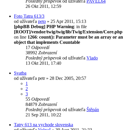
Posledný príspevok
od užívateľa
PAVEL64
26 Okt 2011, 12:59
Foto Tatra 613/3
od užívateľa
peto
» 25 Apr 2011, 15:13
[phpBB Debug] PHP Warning
: in file
[ROOT]/vendor/twig/twig/lib/Twig/Extension/Core.php
on line
1266
:
count(): Parameter must be an array or an
object that implements Countable
17
Odpovedí
38992
Zobrazení
Posledný príspevok
od užívateľa
Vlado
13 Okt 2011, 17:40
Svatba
od užívateľa
petr
» 28 Dec 2005, 20:57
1
2
3
55
Odpovedí
84879
Zobrazení
Posledný príspevok
od užívateľa
Štěpán
21 Sep 2011, 10:22
Tatry 613 na vychode slovenska
od užívateľa
Volgač
» 30 Aug 2011, 21:23