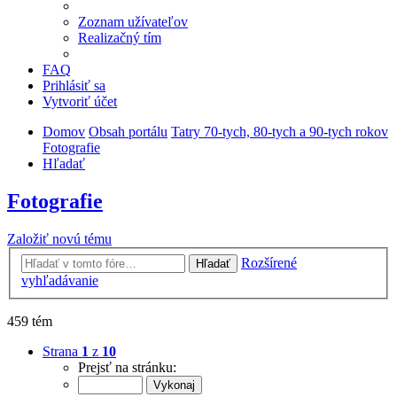
Zoznam užívateľov
Realizačný tím
FAQ
Prihlásiť sa
Vytvoriť účet
Domov
Obsah portálu
Tatry 70-tych, 80-tych a 90-tych rokov
Fotografie
Hľadať
Fotografie
Založiť novú tému
Rozšírené
Hľadať
vyhľadávanie
459 tém
Strana
1
z
10
Prejsť na stránku: