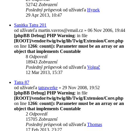
52742
Zobrazení
Posledný príspevok
od užívateľa
Hynek
29 Apr 2013, 10:47
Sanitka Tatra 201
od užívateľa
martin.vavros@email.cz
» 06 Nov 2006, 19:44
[phpBB Debug] PHP Warning
: in file
[ROOT]/vendor/twig/twig/lib/Twig/Extension/Core.php
on line
1266
:
count(): Parameter must be an array or an
object that implements Countable
8
Odpovedí
18943
Zobrazení
Posledný príspevok
od užívateľa
Volgač
12 Mar 2013, 15:37
Tatra 87
od užívateľa
tatrawerke
» 29 Nov 2008, 19:52
[phpBB Debug] PHP Warning
: in file
[ROOT]/vendor/twig/twig/lib/Twig/Extension/Core.php
on line
1266
:
count(): Parameter must be an array or an
object that implements Countable
2
Odpovedí
15705
Zobrazení
Posledný príspevok
od užívateľa
Thomas
17 Feb 2013, 23:27