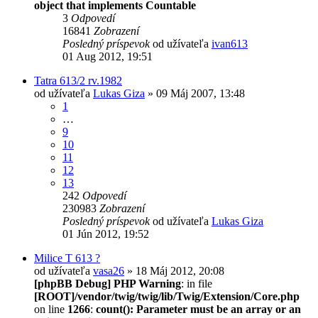
object that implements Countable
3
Odpovedí
16841
Zobrazení
Posledný príspevok
od užívateľa
ivan613
01 Aug 2012, 19:51
Tatra 613/2 rv.1982
od užívateľa
Lukas Giza
» 09 Máj 2007, 13:48
1
…
9
10
11
12
13
242
Odpovedí
230983
Zobrazení
Posledný príspevok
od užívateľa
Lukas Giza
01 Jún 2012, 19:52
Milice T 613 ?
od užívateľa
vasa26
» 18 Máj 2012, 20:08
[phpBB Debug] PHP Warning
: in file
[ROOT]/vendor/twig/twig/lib/Twig/Extension/Core.php
on line
1266
:
count(): Parameter must be an array or an