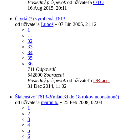
Posledný príspevok
od užívateľa
OTO
16 Aug 2015, 20:11
Čtvrtá (?) vyrobená T613
od užívateľa
Luboš
» 07 Jún 2005, 21:12
1
…
32
33
34
35
36
711
Odpovedí
542890
Zobrazení
Posledný príspevok
od užívateľa
DRracer
31 Dec 2014, 11:02
Šialenstvo T613-3(mládeži do 18 rokov neprístupné)
od užívateľa
martin b.
» 25 Feb 2008, 02:03
1
2
3
4
5
6