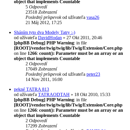
object that implements Countable
5
Odpovedí
23518
Zobrazení
Posledný príspevok
od užívateľa
vasa26
21 Máj 2012, 17:25
Sháním tyto dva Modely Tatry :-)
od užívateľa
DavidHodan
» 27 Okt 2011, 20:46
[phpBB Debug] PHP Warning
: in file
[ROOT]/vendor/twig/twig/lib/Twig/Extension/Core.php
on line
1266
:
count(): Parameter must be an array or an
object that implements Countable
2
Odpovedí
17049
Zobrazení
Posledný príspevok
od užívateľa
peter23
14 Nov 2011, 16:00
pekné TATRA 813
od užívateľa
TATRAODTAH
» 18 Okt 2010, 15:33
[phpBB Debug] PHP Warning
: in file
[ROOT]/vendor/twig/twig/lib/Twig/Extension/Core.php
on line
1266
:
count(): Parameter must be an array or an
object that implements Countable
2
Odpovedí
17299
Zobrazení