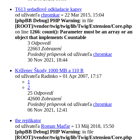
T613 sedadlové odkladacie kapsy
od užívateľa
chromkar
» 22 Mar 2015, 15:04
[phpBB Debug] PHP Warning
: in file
[ROOT]/vendor/twig/twig/lib/Twig/Extension/Core.php
on line
1266
:
count(): Parameter must be an array or an
object that implements Countable
3
Odpovedí
22663
Zobrazení
Posledný príspevok
od užívateľa
chromkar
30 Nov 2021, 18:44
Kríženec Škody 1000 MB a 110 R
od užívateľa
Radinko
» 01 Apr 2007, 17:17
1
2
25
Odpovedí
42600
Zobrazení
Posledný príspevok
od užívateľa
chromkar
06 Nov 2021, 12:41
the replikator
od užívateľa
Roman Maďar
» 13 Máj 2018, 15:50
[phpBB Debug] PHP Warning
: in file
[ROOT]/vendor/twig/twig/lib/Twig/Extension/Core.php