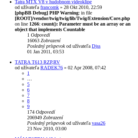
Tatra MTX V8 v hudobnom videoklipe
od užívateľa
francomk
» 28 Okt 2010, 22:59
[phpBB Debug] PHP Warning
: in file
[ROOT]/vendor/twig/twig/lib/Twig/Extension/Core.php
on line
1266
:
count(): Parameter must be an array or an
object that implements Countable
1
Odpovedí
16063
Zobrazení
Posledný príspevok
od užívateľa
Djss
01 Jan 2011, 03:53
TATRA T613 RZP,RV
od užívateľa
RADEK76
» 02 Apr 2008, 07:42
1
…
5
6
7
8
9
174
Odpovedí
206949
Zobrazení
Posledný príspevok
od užívateľa
vasa26
23 Nov 2010, 03:00