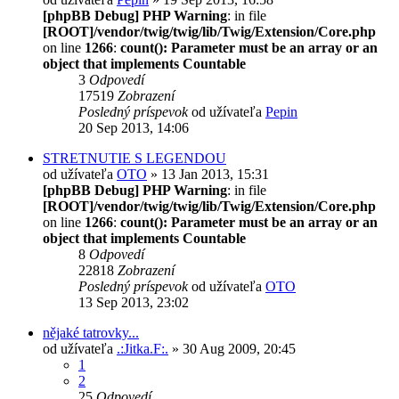
[phpBB Debug] PHP Warning
: in file
[ROOT]/vendor/twig/twig/lib/Twig/Extension/Core.php
on line
1266
:
count(): Parameter must be an array or an
object that implements Countable
3
Odpovedí
17519
Zobrazení
Posledný príspevok
od užívateľa
Pepin
20 Sep 2013, 14:06
STRETNUTIE S LEGENDOU
od užívateľa
OTO
» 13 Jan 2013, 15:31
[phpBB Debug] PHP Warning
: in file
[ROOT]/vendor/twig/twig/lib/Twig/Extension/Core.php
on line
1266
:
count(): Parameter must be an array or an
object that implements Countable
8
Odpovedí
22818
Zobrazení
Posledný príspevok
od užívateľa
OTO
13 Sep 2013, 23:02
nějaké tatrovky...
od užívateľa
.:Jitka.F:.
» 30 Aug 2009, 20:45
1
2
25
Odpovedí