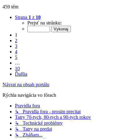
459 tém
Strana
1
z
10
Prejsť na stránku:
1
2
3
4
5
…
10
Ďalšia
Návrat na obsah portálu
Rýchla navigácia vo fórach
Pravidla fora
↳ Pravidla fora - prosim precitat
Tatry 70-tych, 80-tych a 90-tych rokov
↳ Technické problémy
↳ Tatry na predaj
↳ Zháňam...