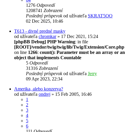
1276
Odpovedí
1208741
Zobrazení
Posledný príspevok
od užívateľa
SKRAT5OO
02 Dec 2025, 10:46
T613 - divné predné masky
od užívateľa
chromkar
» 17 Dec 2021, 15:24
[phpBB Debug] PHP Warning
: in file
[ROOT]/vendor/twig/twig/lib/Twig/Extension/Core.php
on line
1266
:
count(): Parameter must be an array or an
object that implements Countable
5
Odpovedí
31316
Zobrazení
Posledný príspevok
od užívateľa
Jerry
09 Apr 2023, 22:34
Amerika, alebo konzerva?
od užívateľa
ondrej
» 15 Feb 2005, 16:46
1
2
3
4
5
6
111
Odpovedí