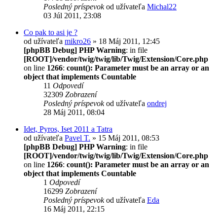
Posledný príspevok
od užívateľa
Michal22
03 Júl 2011, 23:08
Co pak to asi je ?
od užívateľa
mikro26
» 18 Máj 2011, 12:45
[phpBB Debug] PHP Warning
: in file
[ROOT]/vendor/twig/twig/lib/Twig/Extension/Core.php
on line
1266
:
count(): Parameter must be an array or an
object that implements Countable
11
Odpovedí
32309
Zobrazení
Posledný príspevok
od užívateľa
ondrej
28 Máj 2011, 08:04
Idet, Pyros, Iset 2011 a Tatra
od užívateľa
Pavel T.
» 15 Máj 2011, 08:53
[phpBB Debug] PHP Warning
: in file
[ROOT]/vendor/twig/twig/lib/Twig/Extension/Core.php
on line
1266
:
count(): Parameter must be an array or an
object that implements Countable
1
Odpovedí
16299
Zobrazení
Posledný príspevok
od užívateľa
Eda
16 Máj 2011, 22:15