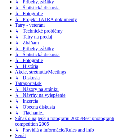
↳ Príbehy, zážitky
↳ Štatistická diskusia
↳ Fotografie
↳ Projekt TATRA dokumenty
Tatry - veteráni
↳ Technické problémy
↳ Tatry na predaj
↳ Zháňam
↳ Príbehy, zážitky
↳ Štatistická diskusia
↳ Fotografie
↳ História
Akcie, stretnutia/Meetings
↳ Diskusia
Tatraportal.sk
↳ Názory na stránku
↳ Návrhy na vylepšenie
↳ Inzercia
↳ Obecna diskusia
↳ Tláchanie...
Súťaž o najlepšiu fotografiu 2005/Best photograph
competition 2005
↳ Pravidlá a informácie/Rules and info
Senát