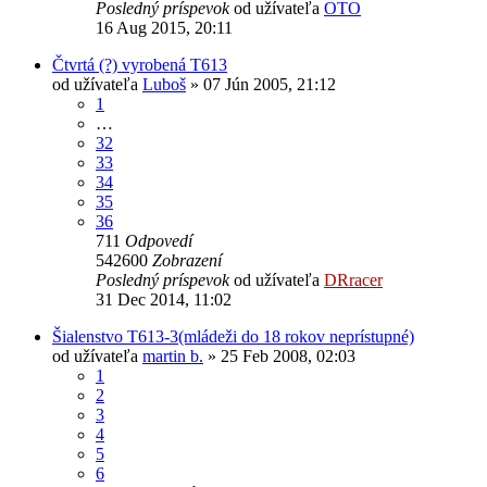
Posledný príspevok
od užívateľa
OTO
16 Aug 2015, 20:11
Čtvrtá (?) vyrobená T613
od užívateľa
Luboš
» 07 Jún 2005, 21:12
1
…
32
33
34
35
36
711
Odpovedí
542600
Zobrazení
Posledný príspevok
od užívateľa
DRracer
31 Dec 2014, 11:02
Šialenstvo T613-3(mládeži do 18 rokov neprístupné)
od užívateľa
martin b.
» 25 Feb 2008, 02:03
1
2
3
4
5
6