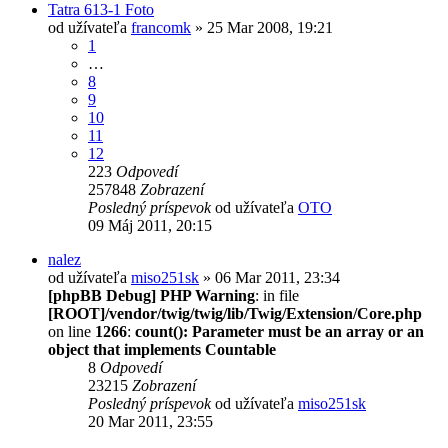
Tatra 613-1 Foto
od užívateľa
francomk
» 25 Mar 2008, 19:21
1
…
8
9
10
11
12
223
Odpovedí
257848
Zobrazení
Posledný príspevok
od užívateľa
OTO
09 Máj 2011, 20:15
nalez
od užívateľa
miso251sk
» 06 Mar 2011, 23:34
[phpBB Debug] PHP Warning
: in file
[ROOT]/vendor/twig/twig/lib/Twig/Extension/Core.php
on line
1266
:
count(): Parameter must be an array or an
object that implements Countable
8
Odpovedí
23215
Zobrazení
Posledný príspevok
od užívateľa
miso251sk
20 Mar 2011, 23:55