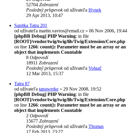
52704
Zobrazení
Posledný príspevok
od užívateľa
Hynek
29 Apr 2013, 10:47
Sanitka Tatra 201
od užívateľa
martin.vavros@email.cz
» 06 Nov 2006, 19:44
[phpBB Debug] PHP Warning
: in file
[ROOT]/vendor/twig/twig/lib/Twig/Extension/Core.php
on line
1266
:
count(): Parameter must be an array or an
object that implements Countable
8
Odpovedí
18911
Zobrazení
Posledný príspevok
od užívateľa
Volgač
12 Mar 2013, 15:37
Tatra 87
od užívateľa
tatrawerke
» 29 Nov 2008, 19:52
[phpBB Debug] PHP Warning
: in file
[ROOT]/vendor/twig/twig/lib/Twig/Extension/Core.php
on line
1266
:
count(): Parameter must be an array or an
object that implements Countable
2
Odpovedí
15677
Zobrazení
Posledný príspevok
od užívateľa
Thomas
17 Feb 2013, 23:27