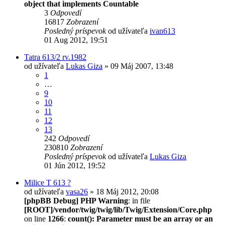
object that implements Countable
3
Odpovedí
16817
Zobrazení
Posledný príspevok
od užívateľa
ivan613
01 Aug 2012, 19:51
Tatra 613/2 rv.1982
od užívateľa
Lukas Giza
» 09 Máj 2007, 13:48
1
…
9
10
11
12
13
242
Odpovedí
230810
Zobrazení
Posledný príspevok
od užívateľa
Lukas Giza
01 Jún 2012, 19:52
Milice T 613 ?
od užívateľa
vasa26
» 18 Máj 2012, 20:08
[phpBB Debug] PHP Warning
: in file
[ROOT]/vendor/twig/twig/lib/Twig/Extension/Core.php
on line
1266
:
count(): Parameter must be an array or an