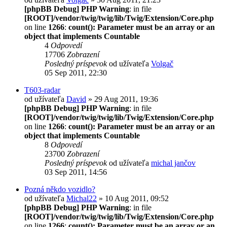
[phpBB Debug] PHP Warning
: in file
[ROOT]/vendor/twig/twig/lib/Twig/Extension/Core.php
on line
1266
:
count(): Parameter must be an array or an
object that implements Countable
4
Odpovedí
17706
Zobrazení
Posledný príspevok
od užívateľa
Volgač
05 Sep 2011, 22:30
T603-radar
od užívateľa
David
» 29 Aug 2011, 19:36
[phpBB Debug] PHP Warning
: in file
[ROOT]/vendor/twig/twig/lib/Twig/Extension/Core.php
on line
1266
:
count(): Parameter must be an array or an
object that implements Countable
8
Odpovedí
23700
Zobrazení
Posledný príspevok
od užívateľa
michal jančov
03 Sep 2011, 14:56
Pozná někdo vozidlo?
od užívateľa
Michal22
» 10 Aug 2011, 09:52
[phpBB Debug] PHP Warning
: in file
[ROOT]/vendor/twig/twig/lib/Twig/Extension/Core.php
on line
1266
:
count(): Parameter must be an array or an