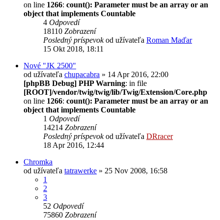
on line
1266
:
count(): Parameter must be an array or an
object that implements Countable
4
Odpovedí
18110
Zobrazení
Posledný príspevok
od užívateľa
Roman Maďar
15 Okt 2018, 18:11
Nové "JK 2500"
od užívateľa
chupacabra
» 14 Apr 2016, 22:00
[phpBB Debug] PHP Warning
: in file
[ROOT]/vendor/twig/twig/lib/Twig/Extension/Core.php
on line
1266
:
count(): Parameter must be an array or an
object that implements Countable
1
Odpovedí
14214
Zobrazení
Posledný príspevok
od užívateľa
DRracer
18 Apr 2016, 12:44
Chromka
od užívateľa
tatrawerke
» 25 Nov 2008, 16:58
1
2
3
52
Odpovedí
75860
Zobrazení