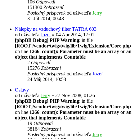
106
Odpovedí
151300
Zobrazení
Posledný príspevok
od užívateľa
Jerry
31 Júl 2014, 00:48
Nálepky na vzduchový filter TATRA 603
od užívateľa
Jozef
» 04 Apr 2014, 17:01
[phpBB Debug] PHP Warning
: in file
[ROOT]/vendor/twig/twig/lib/Twig/Extension/Core.php
on line
1266
:
count(): Parameter must be an array or an
object that implements Countable
2
Odpovedí
15276
Zobrazení
Posledný príspevok
od užívateľa
Jozef
24 Máj 2014, 10:53
Oslavy
od užívateľa
Jerry
» 27 Nov 2008, 01:26
[phpBB Debug] PHP Warning
: in file
[ROOT]/vendor/twig/twig/lib/Twig/Extension/Core.php
on line
1266
:
count(): Parameter must be an array or an
object that implements Countable
19
Odpovedí
38164
Zobrazení
Posledný príspevok
od užívateľa
Jerry