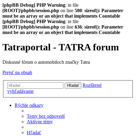
[phpBB Debug] PHP Warning
: in file
[ROOT]/phpbb/session.php
on line
580
:
sizeof(): Parameter
must be an array or an object that implements Countable
[phpBB Debug] PHP Warning
: in file
[ROOT]/phpbb/session.php
on line
636
:
sizeof(): Parameter
must be an array or an object that implements Countable
Tatraportal - TATRA forum
Diskusné fórum o automobiloch značky Tatra
Prejsť na obsah
Rozšírené
Hľadať
vyhľadávanie
Rýchle odkazy
Temy bez odpovedí
Aktívne témy
Hľadať