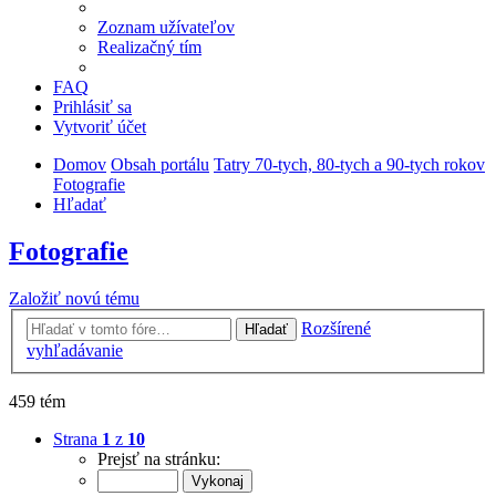
Zoznam užívateľov
Realizačný tím
FAQ
Prihlásiť sa
Vytvoriť účet
Domov
Obsah portálu
Tatry 70-tych, 80-tych a 90-tych rokov
Fotografie
Hľadať
Fotografie
Založiť novú tému
Rozšírené
Hľadať
vyhľadávanie
459 tém
Strana
1
z
10
Prejsť na stránku: