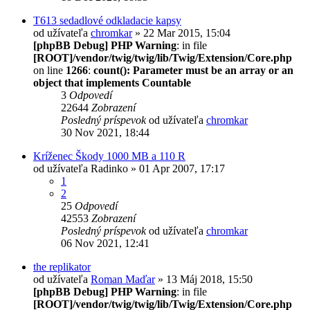
T613 sedadlové odkladacie kapsy
od užívateľa
chromkar
» 22 Mar 2015, 15:04
[phpBB Debug] PHP Warning
: in file
[ROOT]/vendor/twig/twig/lib/Twig/Extension/Core.php
on line
1266
:
count(): Parameter must be an array or an
object that implements Countable
3
Odpovedí
22644
Zobrazení
Posledný príspevok
od užívateľa
chromkar
30 Nov 2021, 18:44
Kríženec Škody 1000 MB a 110 R
od užívateľa
Radinko
» 01 Apr 2007, 17:17
1
2
25
Odpovedí
42553
Zobrazení
Posledný príspevok
od užívateľa
chromkar
06 Nov 2021, 12:41
the replikator
od užívateľa
Roman Maďar
» 13 Máj 2018, 15:50
[phpBB Debug] PHP Warning
: in file
[ROOT]/vendor/twig/twig/lib/Twig/Extension/Core.php