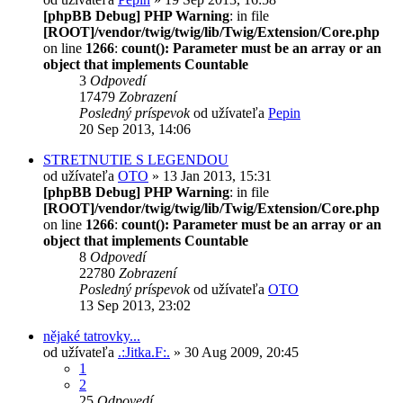
[phpBB Debug] PHP Warning
: in file
[ROOT]/vendor/twig/twig/lib/Twig/Extension/Core.php
on line
1266
:
count(): Parameter must be an array or an
object that implements Countable
3
Odpovedí
17479
Zobrazení
Posledný príspevok
od užívateľa
Pepin
20 Sep 2013, 14:06
STRETNUTIE S LEGENDOU
od užívateľa
OTO
» 13 Jan 2013, 15:31
[phpBB Debug] PHP Warning
: in file
[ROOT]/vendor/twig/twig/lib/Twig/Extension/Core.php
on line
1266
:
count(): Parameter must be an array or an
object that implements Countable
8
Odpovedí
22780
Zobrazení
Posledný príspevok
od užívateľa
OTO
13 Sep 2013, 23:02
nějaké tatrovky...
od užívateľa
.:Jitka.F:.
» 30 Aug 2009, 20:45
1
2
25
Odpovedí