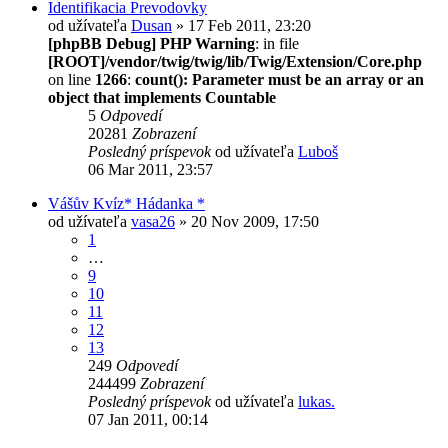
Identifikacia Prevodovky
od užívateľa
Dusan
» 17 Feb 2011, 23:20
[phpBB Debug] PHP Warning
: in file
[ROOT]/vendor/twig/twig/lib/Twig/Extension/Core.php
on line
1266
:
count(): Parameter must be an array or an
object that implements Countable
5
Odpovedí
20281
Zobrazení
Posledný príspevok
od užívateľa
Luboš
06 Mar 2011, 23:57
Vášův Kvíz* Hádanka *
od užívateľa
vasa26
» 20 Nov 2009, 17:50
1
…
9
10
11
12
13
249
Odpovedí
244499
Zobrazení
Posledný príspevok
od užívateľa
lukas.
07 Jan 2011, 00:14