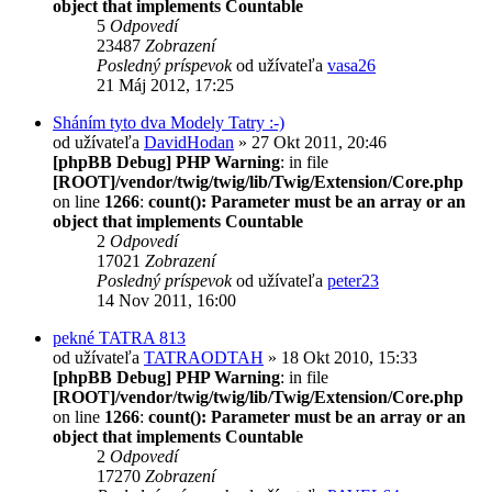
object that implements Countable
5
Odpovedí
23487
Zobrazení
Posledný príspevok
od užívateľa
vasa26
21 Máj 2012, 17:25
Sháním tyto dva Modely Tatry :-)
od užívateľa
DavidHodan
» 27 Okt 2011, 20:46
[phpBB Debug] PHP Warning
: in file
[ROOT]/vendor/twig/twig/lib/Twig/Extension/Core.php
on line
1266
:
count(): Parameter must be an array or an
object that implements Countable
2
Odpovedí
17021
Zobrazení
Posledný príspevok
od užívateľa
peter23
14 Nov 2011, 16:00
pekné TATRA 813
od užívateľa
TATRAODTAH
» 18 Okt 2010, 15:33
[phpBB Debug] PHP Warning
: in file
[ROOT]/vendor/twig/twig/lib/Twig/Extension/Core.php
on line
1266
:
count(): Parameter must be an array or an
object that implements Countable
2
Odpovedí
17270
Zobrazení