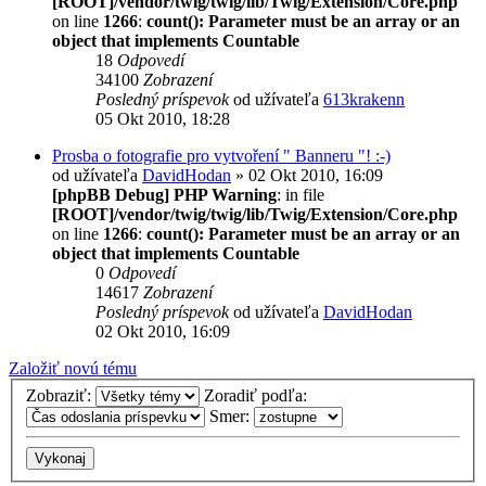
[ROOT]/vendor/twig/twig/lib/Twig/Extension/Core.php
on line
1266
:
count(): Parameter must be an array or an
object that implements Countable
18
Odpovedí
34100
Zobrazení
Posledný príspevok
od užívateľa
613krakenn
05 Okt 2010, 18:28
Prosba o fotografie pro vytvoření " Banneru "! :-)
od užívateľa
DavidHodan
» 02 Okt 2010, 16:09
[phpBB Debug] PHP Warning
: in file
[ROOT]/vendor/twig/twig/lib/Twig/Extension/Core.php
on line
1266
:
count(): Parameter must be an array or an
object that implements Countable
0
Odpovedí
14617
Zobrazení
Posledný príspevok
od užívateľa
DavidHodan
02 Okt 2010, 16:09
Založiť novú tému
Zobraziť:
Zoradiť podľa:
Smer: