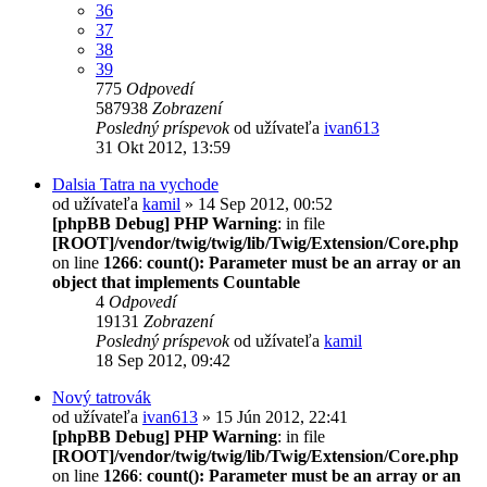
36
37
38
39
775
Odpovedí
587938
Zobrazení
Posledný príspevok
od užívateľa
ivan613
31 Okt 2012, 13:59
Dalsia Tatra na vychode
od užívateľa
kamil
» 14 Sep 2012, 00:52
[phpBB Debug] PHP Warning
: in file
[ROOT]/vendor/twig/twig/lib/Twig/Extension/Core.php
on line
1266
:
count(): Parameter must be an array or an
object that implements Countable
4
Odpovedí
19131
Zobrazení
Posledný príspevok
od užívateľa
kamil
18 Sep 2012, 09:42
Nový tatrovák
od užívateľa
ivan613
» 15 Jún 2012, 22:41
[phpBB Debug] PHP Warning
: in file
[ROOT]/vendor/twig/twig/lib/Twig/Extension/Core.php
on line
1266
:
count(): Parameter must be an array or an