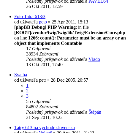
Posledný príspevok
od užívateľa
PAVEL64
26 Okt 2011, 12:59
Foto Tatra 613/3
od užívateľa
peto
» 25 Apr 2011, 15:13
[phpBB Debug] PHP Warning
: in file
[ROOT]/vendor/twig/twig/lib/Twig/Extension/Core.php
on line
1266
:
count(): Parameter must be an array or an
object that implements Countable
17
Odpovedí
38934
Zobrazení
Posledný príspevok
od užívateľa
Vlado
13 Okt 2011, 17:40
Svatba
od užívateľa
petr
» 28 Dec 2005, 20:57
1
2
3
55
Odpovedí
84802
Zobrazení
Posledný príspevok
od užívateľa
Štěpán
21 Sep 2011, 10:22
Tatry 613 na vychode slovenska
od užívateľa
Volgač
» 30 Aug 2011, 21:23