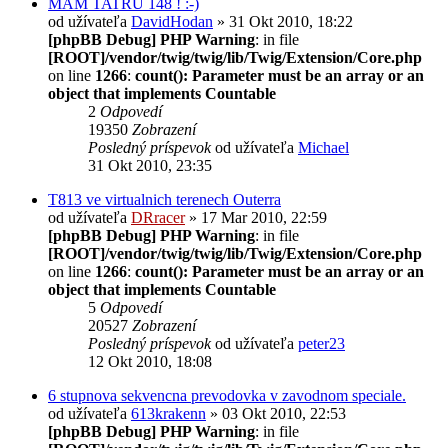
MÁM TATRU 148 ! :-)
od užívateľa
DavidHodan
» 31 Okt 2010, 18:22
[phpBB Debug] PHP Warning
: in file
[ROOT]/vendor/twig/twig/lib/Twig/Extension/Core.php
on line
1266
:
count(): Parameter must be an array or an
object that implements Countable
2
Odpovedí
19350
Zobrazení
Posledný príspevok
od užívateľa
Michael
31 Okt 2010, 23:35
T813 ve virtualnich terenech Outerra
od užívateľa
DRracer
» 17 Mar 2010, 22:59
[phpBB Debug] PHP Warning
: in file
[ROOT]/vendor/twig/twig/lib/Twig/Extension/Core.php
on line
1266
:
count(): Parameter must be an array or an
object that implements Countable
5
Odpovedí
20527
Zobrazení
Posledný príspevok
od užívateľa
peter23
12 Okt 2010, 18:08
6 stupnova sekvencna prevodovka v zavodnom speciale.
od užívateľa
613krakenn
» 03 Okt 2010, 22:53
[phpBB Debug] PHP Warning
: in file