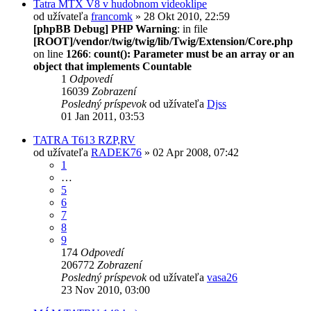
Tatra MTX V8 v hudobnom videoklipe
od užívateľa
francomk
» 28 Okt 2010, 22:59
[phpBB Debug] PHP Warning
: in file
[ROOT]/vendor/twig/twig/lib/Twig/Extension/Core.php
on line
1266
:
count(): Parameter must be an array or an
object that implements Countable
1
Odpovedí
16039
Zobrazení
Posledný príspevok
od užívateľa
Djss
01 Jan 2011, 03:53
TATRA T613 RZP,RV
od užívateľa
RADEK76
» 02 Apr 2008, 07:42
1
…
5
6
7
8
9
174
Odpovedí
206772
Zobrazení
Posledný príspevok
od užívateľa
vasa26
23 Nov 2010, 03:00