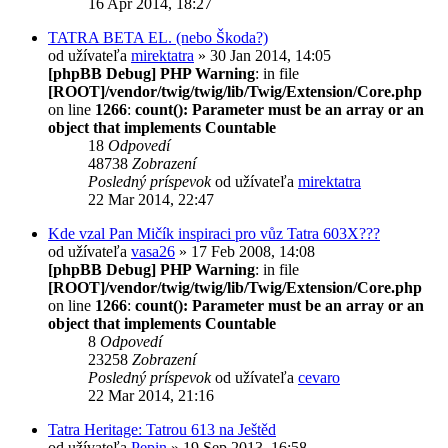
16 Apr 2014, 18:27
TATRA BETA EL. (nebo Škoda?)
od užívateľa
mirektatra
» 30 Jan 2014, 14:05
[phpBB Debug] PHP Warning
: in file
[ROOT]/vendor/twig/twig/lib/Twig/Extension/Core.php
on line
1266
:
count(): Parameter must be an array or an
object that implements Countable
18
Odpovedí
48738
Zobrazení
Posledný príspevok
od užívateľa
mirektatra
22 Mar 2014, 22:47
Kde vzal Pan Mičík inspiraci pro vůz Tatra 603X???
od užívateľa
vasa26
» 17 Feb 2008, 14:08
[phpBB Debug] PHP Warning
: in file
[ROOT]/vendor/twig/twig/lib/Twig/Extension/Core.php
on line
1266
:
count(): Parameter must be an array or an
object that implements Countable
8
Odpovedí
23258
Zobrazení
Posledný príspevok
od užívateľa
cevaro
22 Mar 2014, 21:16
Tatra Heritage: Tatrou 613 na Ještěd
od užívateľa
Pepin
» 19 Sep 2013, 16:58