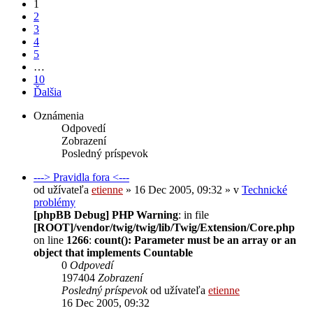
1
2
3
4
5
…
10
Ďalšia
Oznámenia
Odpovedí
Zobrazení
Posledný príspevok
---> Pravidla fora <---
od užívateľa
etienne
» 16 Dec 2005, 09:32 » v
Technické
problémy
[phpBB Debug] PHP Warning
: in file
[ROOT]/vendor/twig/twig/lib/Twig/Extension/Core.php
on line
1266
:
count(): Parameter must be an array or an
object that implements Countable
0
Odpovedí
197404
Zobrazení
Posledný príspevok
od užívateľa
etienne
16 Dec 2005, 09:32