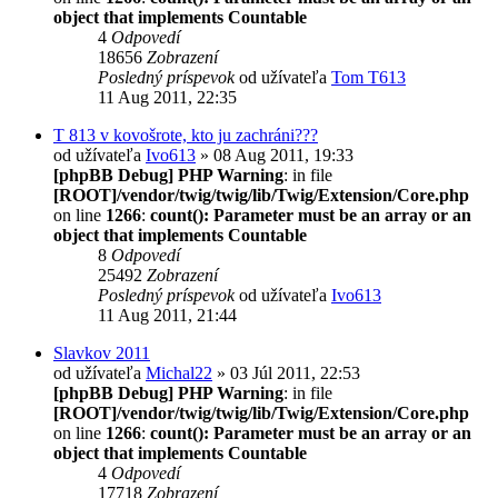
object that implements Countable
4
Odpovedí
18656
Zobrazení
Posledný príspevok
od užívateľa
Tom T613
11 Aug 2011, 22:35
T 813 v kovošrote, kto ju zachráni???
od užívateľa
Ivo613
» 08 Aug 2011, 19:33
[phpBB Debug] PHP Warning
: in file
[ROOT]/vendor/twig/twig/lib/Twig/Extension/Core.php
on line
1266
:
count(): Parameter must be an array or an
object that implements Countable
8
Odpovedí
25492
Zobrazení
Posledný príspevok
od užívateľa
Ivo613
11 Aug 2011, 21:44
Slavkov 2011
od užívateľa
Michal22
» 03 Júl 2011, 22:53
[phpBB Debug] PHP Warning
: in file
[ROOT]/vendor/twig/twig/lib/Twig/Extension/Core.php
on line
1266
:
count(): Parameter must be an array or an
object that implements Countable
4
Odpovedí
17718
Zobrazení