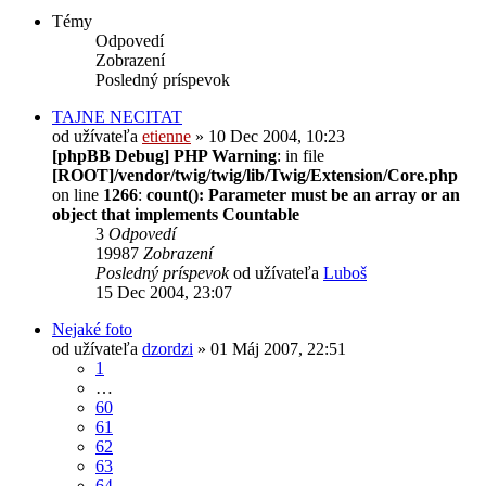
Témy
Odpovedí
Zobrazení
Posledný príspevok
TAJNE NECITAT
od užívateľa
etienne
» 10 Dec 2004, 10:23
[phpBB Debug] PHP Warning
: in file
[ROOT]/vendor/twig/twig/lib/Twig/Extension/Core.php
on line
1266
:
count(): Parameter must be an array or an
object that implements Countable
3
Odpovedí
19987
Zobrazení
Posledný príspevok
od užívateľa
Luboš
15 Dec 2004, 23:07
Nejaké foto
od užívateľa
dzordzi
» 01 Máj 2007, 22:51
1
…
60
61
62
63
64