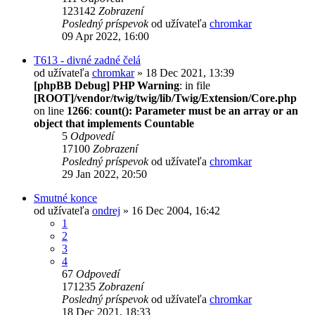
123142
Zobrazení
Posledný príspevok
od užívateľa
chromkar
09 Apr 2022, 16:00
T613 - divné zadné čelá
od užívateľa
chromkar
» 18 Dec 2021, 13:39
[phpBB Debug] PHP Warning
: in file
[ROOT]/vendor/twig/twig/lib/Twig/Extension/Core.php
on line
1266
:
count(): Parameter must be an array or an
object that implements Countable
5
Odpovedí
17100
Zobrazení
Posledný príspevok
od užívateľa
chromkar
29 Jan 2022, 20:50
Smutné konce
od užívateľa
ondrej
» 16 Dec 2004, 16:42
1
2
3
4
67
Odpovedí
171235
Zobrazení
Posledný príspevok
od užívateľa
chromkar
18 Dec 2021, 18:33