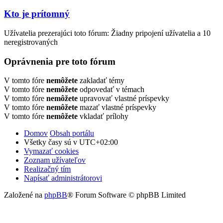
Kto je prítomný
Užívatelia prezerajúci toto fórum: Žiadny pripojení užívatelia a 10
neregistrovaných
Oprávnenia pre toto fórum
V tomto fóre
nemôžete
zakladať témy
V tomto fóre
nemôžete
odpovedať v témach
V tomto fóre
nemôžete
upravovať vlastné príspevky
V tomto fóre
nemôžete
mazať vlastné príspevky
V tomto fóre
nemôžete
vkladať prílohy
Domov
Obsah portálu
Všetky časy sú v
UTC+02:00
Vymazať cookies
Zoznam užívateľov
Realizačný tím
Napísať administrátorovi
Založené na
phpBB
® Forum Software © phpBB Limited