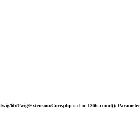
twig/lib/Twig/Extension/Core.php
on line
1266
:
count(): Parameter