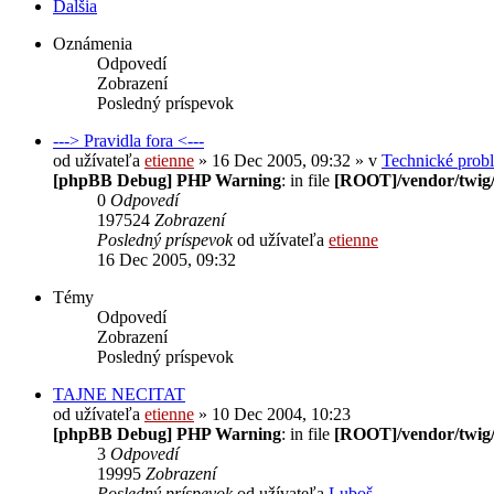
Ďalšia
Oznámenia
Odpovedí
Zobrazení
Posledný príspevok
---> Pravidla fora <---
od užívateľa
etienne
» 16 Dec 2005, 09:32 » v
Technické prob
[phpBB Debug] PHP Warning
: in file
[ROOT]/vendor/twig/
0
Odpovedí
197524
Zobrazení
Posledný príspevok
od užívateľa
etienne
16 Dec 2005, 09:32
Témy
Odpovedí
Zobrazení
Posledný príspevok
TAJNE NECITAT
od užívateľa
etienne
» 10 Dec 2004, 10:23
[phpBB Debug] PHP Warning
: in file
[ROOT]/vendor/twig/
3
Odpovedí
19995
Zobrazení
Posledný príspevok
od užívateľa
Luboš