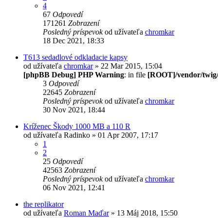
4
67
Odpovedí
171261
Zobrazení
Posledný príspevok
od užívateľa
chromkar
18 Dec 2021, 18:33
T613 sedadlové odkladacie kapsy
od užívateľa
chromkar
» 22 Mar 2015, 15:04
[phpBB Debug] PHP Warning
: in file
[ROOT]/vendor/twig/
3
Odpovedí
22645
Zobrazení
Posledný príspevok
od užívateľa
chromkar
30 Nov 2021, 18:44
Kríženec Škody 1000 MB a 110 R
od užívateľa
Radinko
» 01 Apr 2007, 17:17
1
2
25
Odpovedí
42563
Zobrazení
Posledný príspevok
od užívateľa
chromkar
06 Nov 2021, 12:41
the replikator
od užívateľa
Roman Maďar
» 13 Máj 2018, 15:50