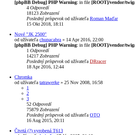
[phpBB Debug] PHP Warning
: in file
[ROOT]/vendor/twig/
4
Odpovedí
18123
Zobrazení
Posledný príspevok
od užívateľa
Roman Maďar
15 Okt 2018, 18:11
Nové "JK 2500"
od užívateľa
chupacabra
» 14 Apr 2016, 22:00
[phpBB Debug] PHP Warning
: in file
[ROOT]/vendor/twig/
1
Odpovedí
14217
Zobrazení
Posledný príspevok
od užívateľa
DRracer
18 Apr 2016, 12:44
Chromka
od užívateľa
tatrawerke
» 25 Nov 2008, 16:58
1
2
3
52
Odpovedí
75879
Zobrazení
Posledný príspevok
od užívateľa
OTO
16 Aug 2015, 20:11
Čtvrtá (?) vyrobená T613