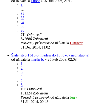
od užívateľa
Luboš
» 07 Jún 2005, 21:12
1
…
32
33
34
35
36
711
Odpovedí
542686
Zobrazení
Posledný príspevok
od užívateľa
DRracer
31 Dec 2014, 11:02
Šialenstvo T613-3(mládeži do 18 rokov neprístupné)
od užívateľa
martin b.
» 25 Feb 2008, 02:03
1
2
3
4
5
6
106
Odpovedí
151324
Zobrazení
Posledný príspevok
od užívateľa
Jerry
31 Júl 2014, 00:48