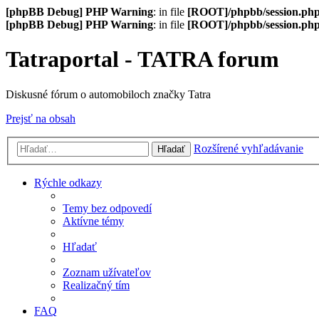
[phpBB Debug] PHP Warning
: in file
[ROOT]/phpbb/session.ph
[phpBB Debug] PHP Warning
: in file
[ROOT]/phpbb/session.ph
Tatraportal - TATRA forum
Diskusné fórum o automobiloch značky Tatra
Prejsť na obsah
Rozšírené vyhľadávanie
Hľadať
Rýchle odkazy
Temy bez odpovedí
Aktívne témy
Hľadať
Zoznam užívateľov
Realizačný tím
FAQ