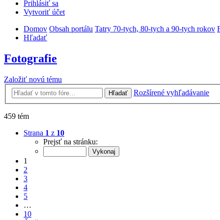
Prihlásiť sa
Vytvoriť účet
Domov
Obsah portálu
Tatry 70-tych, 80-tych a 90-tych rokov
Hľadať
Fotografie
Založiť novú tému
Rozšírené vyhľadávanie
Hľadať
459 tém
Strana
1
z
10
Prejsť na stránku:
1
2
3
4
5
…
10