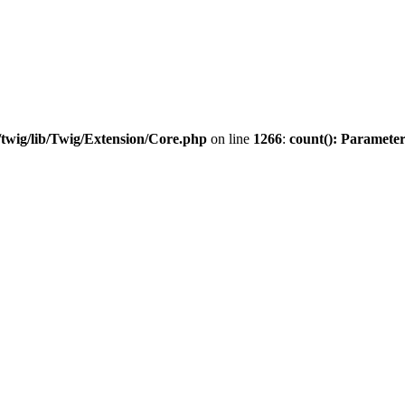
twig/lib/Twig/Extension/Core.php
on line
1266
:
count(): Parameter