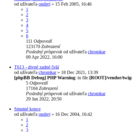
od užívateľa
ondrej
» 15 Feb 2005, 16:46
1
2
3
4
5
6
111
Odpovedí
123170
Zobrazení
Posledný príspevok
od užívateľa
chromkar
09 Apr 2022, 16:00
T613 - divné zadné čelá
od užívateľa
chromkar
» 18 Dec 2021, 13:39
[phpBB Debug] PHP Warning
: in file
[ROOT]/vendor/twig/
5
Odpovedí
17104
Zobrazení
Posledný príspevok
od užívateľa
chromkar
29 Jan 2022, 20:50
Smutné konce
od užívateľa
ondrej
» 16 Dec 2004, 16:42
1
2
3