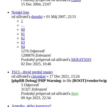
15 Dec 2004, 23:07
Nejaké foto
od užívateľa
dzordzi
» 01 Máj 2007, 22:51
1
…
60
61
62
63
64
1276
Odpovedí
1208876
Zobrazení
Posledný príspevok
od užívateľa
SKRAT5OO
02 Dec 2025, 10:46
T613 - divné predné masky
od užívateľa
chromkar
» 17 Dec 2021, 15:24
[phpBB Debug] PHP Warning
: in file
[ROOT]/vendor/twig/
5
Odpovedí
31327
Zobrazení
Posledný príspevok
od užívateľa
Jerry
09 Apr 2023, 22:34
Amerika, alebo konzerva?