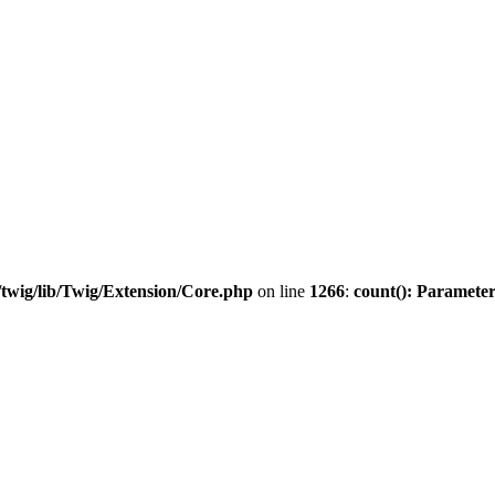
twig/lib/Twig/Extension/Core.php
on line
1266
:
count(): Parameter