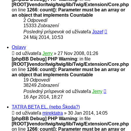
[ROOT]/vendor/twig/twig/lib/Twig/Extension/Core.php
on line
1266
:
count(): Parameter must be an array or
an object that implements Countable
2
Odpovedí
15333
Zobrazení
Posledný príspevok
od užívateľa
Jozef
24 Máj 2014, 10:53
Oslavy
od užívateľa
Jerry
» 27 Nov 2008, 01:26
[phpBB Debug] PHP Warning
: in file
[ROOT]/vendor/twig/twig/lib/Twig/Extension/Core.php
on line
1266
:
count(): Parameter must be an array or
an object that implements Countable
19
Odpovedí
38249
Zobrazení
Posledný príspevok
od užívateľa
Jerry
16 Apr 2014, 18:27
TATRA BETA EL. (nebo Škoda?)
od užívateľa
mirektatra
» 30 Jan 2014, 14:05
[phpBB Debug] PHP Warning
: in file
[ROOT]/vendor/twig/twig/lib/Twig/Extension/Core.php
on line
1266
:
count(): Parameter must be an array or