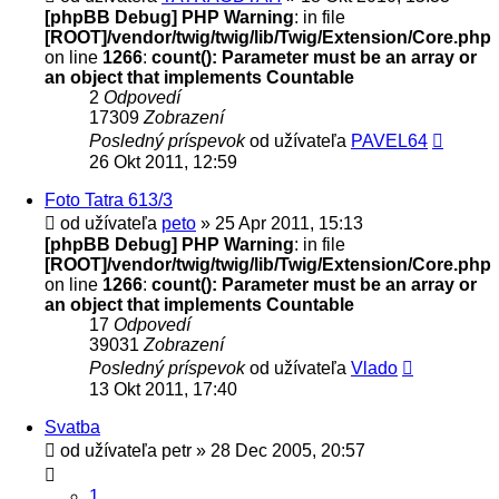
[phpBB Debug] PHP Warning
: in file
[ROOT]/vendor/twig/twig/lib/Twig/Extension/Core.php
on line
1266
:
count(): Parameter must be an array or
an object that implements Countable
2
Odpovedí
17309
Zobrazení
Posledný príspevok
od užívateľa
PAVEL64
26 Okt 2011, 12:59
Foto Tatra 613/3
od užívateľa
peto
» 25 Apr 2011, 15:13
[phpBB Debug] PHP Warning
: in file
[ROOT]/vendor/twig/twig/lib/Twig/Extension/Core.php
on line
1266
:
count(): Parameter must be an array or
an object that implements Countable
17
Odpovedí
39031
Zobrazení
Posledný príspevok
od užívateľa
Vlado
13 Okt 2011, 17:40
Svatba
od užívateľa
petr
» 28 Dec 2005, 20:57
1