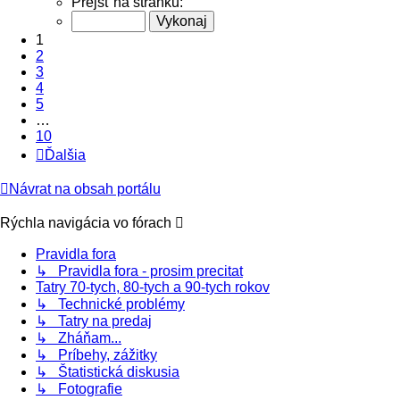
Prejsť na stránku:
1
2
3
4
5
…
10
Ďalšia
Návrat na obsah portálu
Rýchla navigácia vo fórach
Pravidla fora
↳ Pravidla fora - prosim precitat
Tatry 70-tych, 80-tych a 90-tych rokov
↳ Technické problémy
↳ Tatry na predaj
↳ Zháňam...
↳ Príbehy, zážitky
↳ Štatistická diskusia
↳ Fotografie