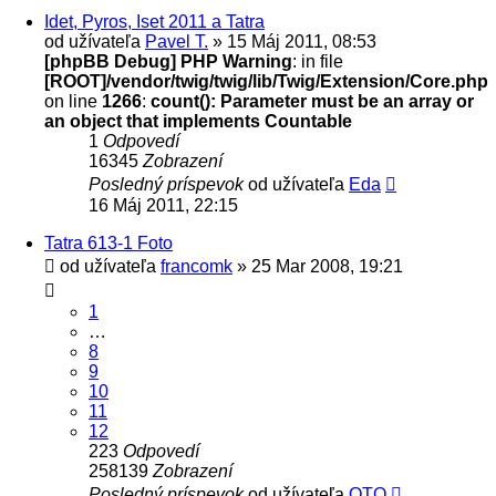
Idet, Pyros, Iset 2011 a Tatra
od užívateľa
Pavel T.
» 15 Máj 2011, 08:53
[phpBB Debug] PHP Warning
: in file
[ROOT]/vendor/twig/twig/lib/Twig/Extension/Core.php
on line
1266
:
count(): Parameter must be an array or
an object that implements Countable
1
Odpovedí
16345
Zobrazení
Posledný príspevok
od užívateľa
Eda
16 Máj 2011, 22:15
Tatra 613-1 Foto
od užívateľa
francomk
» 25 Mar 2008, 19:21
1
…
8
9
10
11
12
223
Odpovedí
258139
Zobrazení
Posledný príspevok
od užívateľa
OTO