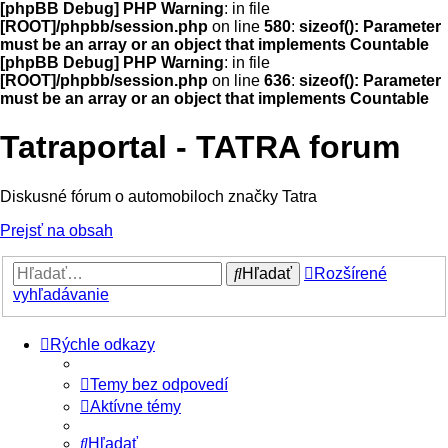
[phpBB Debug] PHP Warning
: in file
[ROOT]/phpbb/session.php
on line
580
:
sizeof(): Parameter
must be an array or an object that implements Countable
[phpBB Debug] PHP Warning
: in file
[ROOT]/phpbb/session.php
on line
636
:
sizeof(): Parameter
must be an array or an object that implements Countable
Tatraportal - TATRA forum
Diskusné fórum o automobiloch značky Tatra
Prejsť na obsah
Hľadať
Rozšírené
vyhľadávanie
Rýchle odkazy
Temy bez odpovedí
Aktívne témy
Hľadať