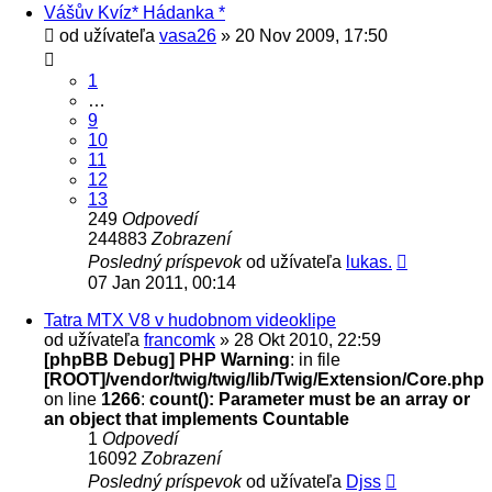
Vášův Kvíz* Hádanka *
od užívateľa
vasa26
» 20 Nov 2009, 17:50
1
…
9
10
11
12
13
249
Odpovedí
244883
Zobrazení
Posledný príspevok
od užívateľa
lukas.
07 Jan 2011, 00:14
Tatra MTX V8 v hudobnom videoklipe
od užívateľa
francomk
» 28 Okt 2010, 22:59
[phpBB Debug] PHP Warning
: in file
[ROOT]/vendor/twig/twig/lib/Twig/Extension/Core.php
on line
1266
:
count(): Parameter must be an array or
an object that implements Countable
1
Odpovedí
16092
Zobrazení
Posledný príspevok
od užívateľa
Djss