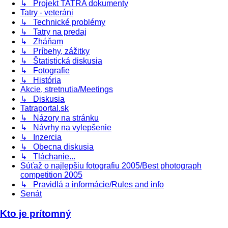
↳ Projekt TATRA dokumenty
Tatry - veteráni
↳ Technické problémy
↳ Tatry na predaj
↳ Zháňam
↳ Príbehy, zážitky
↳ Štatistická diskusia
↳ Fotografie
↳ História
Akcie, stretnutia/Meetings
↳ Diskusia
Tatraportal.sk
↳ Názory na stránku
↳ Návrhy na vylepšenie
↳ Inzercia
↳ Obecna diskusia
↳ Tláchanie...
Súťaž o najlepšiu fotografiu 2005/Best photograph
competition 2005
↳ Pravidlá a informácie/Rules and info
Senát
Kto je prítomný