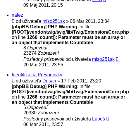
09 Máj 2011, 20:15
nalez
od užívateľa
miso251sk
» 06 Mar 2011, 23:34
[phpBB Debug] PHP Warning
: in file
[ROOT]/vendor/twig/twig/lib/Twig/Extension/Core.php
on line
1266
:
count(): Parameter must be an array or
an object that implements Countable
8
Odpovedí
23274
Zobrazení
Posledný príspevok
od užívateľa
miso251sk
20 Mar 2011, 23:55
Identifikacia Prevodovky
od užívateľa
Dusan
» 17 Feb 2011, 23:20
[phpBB Debug] PHP Warning
: in file
[ROOT]/vendor/twig/twig/lib/Twig/Extension/Core.php
on line
1266
:
count(): Parameter must be an array or
an object that implements Countable
5
Odpovedí
20330
Zobrazení
Posledný príspevok
od užívateľa
Luboš
06 Mar 2011, 23:57