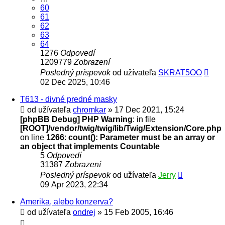
60
61
62
63
64
1276
Odpovedí
1209779
Zobrazení
Posledný príspevok
od užívateľa
SKRAT5OO
02 Dec 2025, 10:46
T613 - divné predné masky
od užívateľa
chromkar
» 17 Dec 2021, 15:24
[phpBB Debug] PHP Warning
: in file
[ROOT]/vendor/twig/twig/lib/Twig/Extension/Core.php
on line
1266
:
count(): Parameter must be an array or
an object that implements Countable
5
Odpovedí
31387
Zobrazení
Posledný príspevok
od užívateľa
Jerry
09 Apr 2023, 22:34
Amerika, alebo konzerva?
od užívateľa
ondrej
» 15 Feb 2005, 16:46