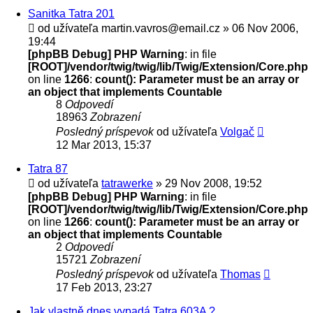
Sanitka Tatra 201
od užívateľa
martin.vavros@email.cz
» 06 Nov 2006,
19:44
[phpBB Debug] PHP Warning
: in file
[ROOT]/vendor/twig/twig/lib/Twig/Extension/Core.php
on line
1266
:
count(): Parameter must be an array or
an object that implements Countable
8
Odpovedí
18963
Zobrazení
Posledný príspevok
od užívateľa
Volgač
12 Mar 2013, 15:37
Tatra 87
od užívateľa
tatrawerke
» 29 Nov 2008, 19:52
[phpBB Debug] PHP Warning
: in file
[ROOT]/vendor/twig/twig/lib/Twig/Extension/Core.php
on line
1266
:
count(): Parameter must be an array or
an object that implements Countable
2
Odpovedí
15721
Zobrazení
Posledný príspevok
od užívateľa
Thomas
17 Feb 2013, 23:27
Jak vlastně dnes vypadá Tatra 603A ?