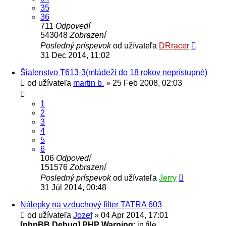
35
36
711
Odpovedí
543048
Zobrazení
Posledný príspevok
od užívateľa
DRracer
31 Dec 2014, 11:02
Šialenstvo T613-3(mládeži do 18 rokov neprístupné)
od užívateľa
martin b.
» 25 Feb 2008, 02:03
1
2
3
4
5
6
106
Odpovedí
151576
Zobrazení
Posledný príspevok
od užívateľa
Jerry
31 Júl 2014, 00:48
Nálepky na vzduchový filter TATRA 603
od užívateľa
Jozef
» 04 Apr 2014, 17:01
[phpBB Debug] PHP Warning
: in file