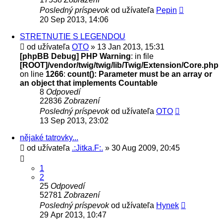
Posledný príspevok
od užívateľa
Pepin
20 Sep 2013, 14:06
STRETNUTIE S LEGENDOU
od užívateľa
OTO
» 13 Jan 2013, 15:31
[phpBB Debug] PHP Warning
: in file
[ROOT]/vendor/twig/twig/lib/Twig/Extension/Core.php
on line
1266
:
count(): Parameter must be an array or
an object that implements Countable
8
Odpovedí
22836
Zobrazení
Posledný príspevok
od užívateľa
OTO
13 Sep 2013, 23:02
nějaké tatrovky...
od užívateľa
.:Jitka.F:.
» 30 Aug 2009, 20:45
1
2
25
Odpovedí
52781
Zobrazení
Posledný príspevok
od užívateľa
Hynek
29 Apr 2013, 10:47