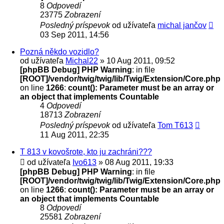
8
Odpovedí
23775
Zobrazení
Posledný príspevok
od užívateľa
michal jančov
03 Sep 2011, 14:56
Pozná někdo vozidlo?
od užívateľa
Michal22
» 10 Aug 2011, 09:52
[phpBB Debug] PHP Warning
: in file
[ROOT]/vendor/twig/twig/lib/Twig/Extension/Core.php
on line
1266
:
count(): Parameter must be an array or
an object that implements Countable
4
Odpovedí
18713
Zobrazení
Posledný príspevok
od užívateľa
Tom T613
11 Aug 2011, 22:35
T 813 v kovošrote, kto ju zachráni???
od užívateľa
Ivo613
» 08 Aug 2011, 19:33
[phpBB Debug] PHP Warning
: in file
[ROOT]/vendor/twig/twig/lib/Twig/Extension/Core.php
on line
1266
:
count(): Parameter must be an array or
an object that implements Countable
8
Odpovedí
25581
Zobrazení