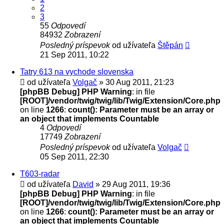
2
3
55
Odpovedí
84932
Zobrazení
Posledný príspevok
od užívateľa
Štěpán
21 Sep 2011, 10:22
Tatry 613 na vychode slovenska
od užívateľa
Volgač
» 30 Aug 2011, 21:23
[phpBB Debug] PHP Warning
: in file
[ROOT]/vendor/twig/twig/lib/Twig/Extension/Core.php
on line
1266
:
count(): Parameter must be an array or
an object that implements Countable
4
Odpovedí
17749
Zobrazení
Posledný príspevok
od užívateľa
Volgač
05 Sep 2011, 22:30
T603-radar
od užívateľa
David
» 29 Aug 2011, 19:36
[phpBB Debug] PHP Warning
: in file
[ROOT]/vendor/twig/twig/lib/Twig/Extension/Core.php
on line
1266
:
count(): Parameter must be an array or
an object that implements Countable