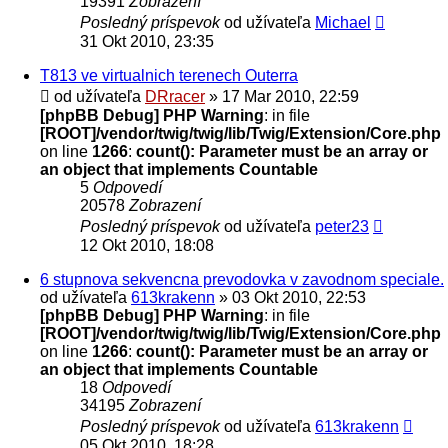
19391
Zobrazení
Posledný príspevok
od užívateľa
Michael
31 Okt 2010, 23:35
T813 ve virtualnich terenech Outerra
od užívateľa
DRracer
» 17 Mar 2010, 22:59
[phpBB Debug] PHP Warning
: in file
[ROOT]/vendor/twig/twig/lib/Twig/Extension/Core.php
on line
1266
:
count(): Parameter must be an array or
an object that implements Countable
5
Odpovedí
20578
Zobrazení
Posledný príspevok
od užívateľa
peter23
12 Okt 2010, 18:08
6 stupnova sekvencna prevodovka v zavodnom speciale.
od užívateľa
613krakenn
» 03 Okt 2010, 22:53
[phpBB Debug] PHP Warning
: in file
[ROOT]/vendor/twig/twig/lib/Twig/Extension/Core.php
on line
1266
:
count(): Parameter must be an array or
an object that implements Countable
18
Odpovedí
34195
Zobrazení
Posledný príspevok
od užívateľa
613krakenn
05 Okt 2010, 18:28