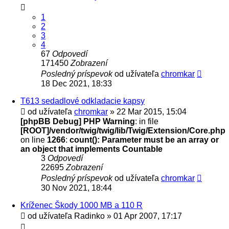
1
2
3
4
67
Odpovedí
171450
Zobrazení
Posledný príspevok
od užívateľa
chromkar
18 Dec 2021, 18:33
T613 sedadlové odkladacie kapsy
od užívateľa
chromkar
» 22 Mar 2015, 15:04
[phpBB Debug] PHP Warning
: in file
[ROOT]/vendor/twig/twig/lib/Twig/Extension/Core.php
on line
1266
:
count(): Parameter must be an array or
an object that implements Countable
3
Odpovedí
22695
Zobrazení
Posledný príspevok
od užívateľa
chromkar
30 Nov 2021, 18:44
Kríženec Škody 1000 MB a 110 R
od užívateľa
Radinko
» 01 Apr 2007, 17:17