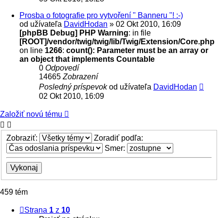
Prosba o fotografie pro vytvoření " Banneru "! :-)
od užívateľa
DavidHodan
» 02 Okt 2010, 16:09
[phpBB Debug] PHP Warning
: in file
[ROOT]/vendor/twig/twig/lib/Twig/Extension/Core.php
on line
1266
:
count(): Parameter must be an array or
an object that implements Countable
0
Odpovedí
14665
Zobrazení
Posledný príspevok
od užívateľa
DavidHodan
02 Okt 2010, 16:09
Založiť novú tému
Zobraziť:
Zoradiť podľa:
Smer:
459 tém
Strana
1
z
10