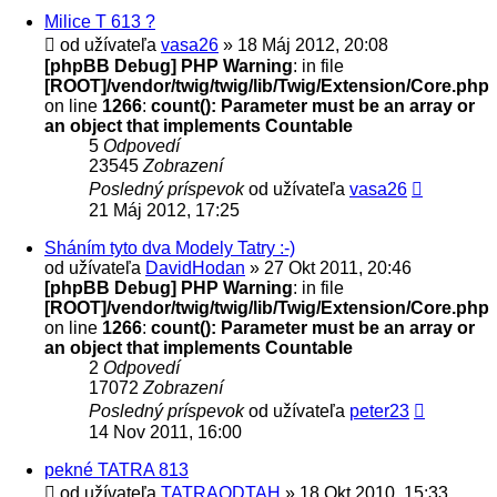
Milice T 613 ?
od užívateľa
vasa26
» 18 Máj 2012, 20:08
[phpBB Debug] PHP Warning
: in file
[ROOT]/vendor/twig/twig/lib/Twig/Extension/Core.php
on line
1266
:
count(): Parameter must be an array or
an object that implements Countable
5
Odpovedí
23545
Zobrazení
Posledný príspevok
od užívateľa
vasa26
21 Máj 2012, 17:25
Sháním tyto dva Modely Tatry :-)
od užívateľa
DavidHodan
» 27 Okt 2011, 20:46
[phpBB Debug] PHP Warning
: in file
[ROOT]/vendor/twig/twig/lib/Twig/Extension/Core.php
on line
1266
:
count(): Parameter must be an array or
an object that implements Countable
2
Odpovedí
17072
Zobrazení
Posledný príspevok
od užívateľa
peter23
14 Nov 2011, 16:00
pekné TATRA 813
od užívateľa
TATRAODTAH
» 18 Okt 2010, 15:33