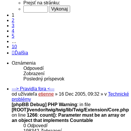
Prejsť na stránku:
1
2
3
4
5
…
10
Ďalšia
Oznámenia
Odpovedí
Zobrazení
Posledný príspevok
---> Pravidla fora <---
od užívateľa
etienne
» 16 Dec 2005, 09:32 » v
Technické
problémy
[phpBB Debug] PHP Warning
: in file
[ROOT]/vendor/twig/twig/lib/Twig/Extension/Core.php
on line
1266
:
count(): Parameter must be an array or
an object that implements Countable
0
Odpovedí
198342
Zobrazení