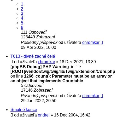
1
2
3
4
5
6
111
Odpovedí
123449
Zobrazení
Posledný príspevok
od užívateľa
chromkar
09 Apr 2022, 16:00
T613 - divné zadné čelá
od užívateľa
chromkar
» 18 Dec 2021, 13:39
[phpBB Debug] PHP Warning
: in file
[ROOT]/vendor/twig/twig/lib/Twig/Extension/Core.php
on line
1266
:
count(): Parameter must be an array or
an object that implements Countable
5
Odpovedí
17146
Zobrazení
Posledný príspevok
od užívateľa
chromkar
29 Jan 2022, 20:50
Smutné konce
od užívateľa
ondrej
» 16 Dec 2004, 16:42