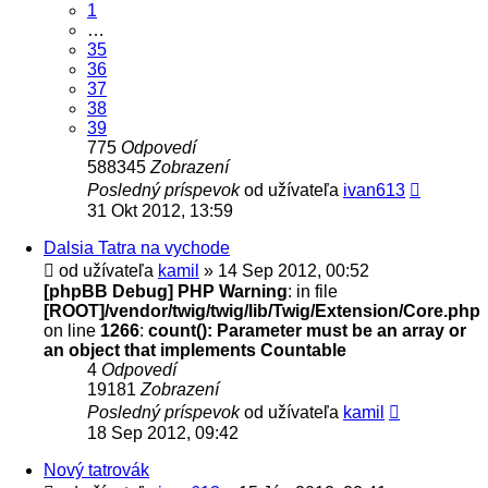
1
…
35
36
37
38
39
775
Odpovedí
588345
Zobrazení
Posledný príspevok
od užívateľa
ivan613
31 Okt 2012, 13:59
Dalsia Tatra na vychode
od užívateľa
kamil
» 14 Sep 2012, 00:52
[phpBB Debug] PHP Warning
: in file
[ROOT]/vendor/twig/twig/lib/Twig/Extension/Core.php
on line
1266
:
count(): Parameter must be an array or
an object that implements Countable
4
Odpovedí
19181
Zobrazení
Posledný príspevok
od užívateľa
kamil
18 Sep 2012, 09:42
Nový tatrovák