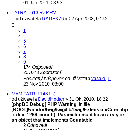
01 Jan 2011, 03:53
TATRA T613 RZP,RV
od užívateľa
RADEK76
» 02 Apr 2008, 07:42
1
…
5
6
7
8
9
174
Odpovedí
207078
Zobrazení
Posledný príspevok
od užívateľa
vasa26
23 Nov 2010, 03:00
MÁM TATRU 148 ! :-)
od užívateľa
DavidHodan
» 31 Okt 2010, 18:22
[phpBB Debug] PHP Warning
: in file
[ROOT]/vendor/twig/twig/lib/Twig/Extension/Core.php
on line
1266
:
count(): Parameter must be an array or
an object that implements Countable
2
Odpovedí