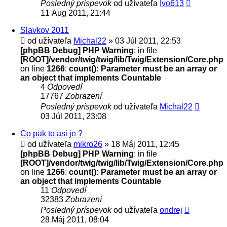
Posledný príspevok
od užívateľa
Ivo613
11 Aug 2011, 21:44
Slavkov 2011
od užívateľa
Michal22
» 03 Júl 2011, 22:53
[phpBB Debug] PHP Warning
: in file
[ROOT]/vendor/twig/twig/lib/Twig/Extension/Core.php
on line
1266
:
count(): Parameter must be an array or
an object that implements Countable
4
Odpovedí
17767
Zobrazení
Posledný príspevok
od užívateľa
Michal22
03 Júl 2011, 23:08
Co pak to asi je ?
od užívateľa
mikro26
» 18 Máj 2011, 12:45
[phpBB Debug] PHP Warning
: in file
[ROOT]/vendor/twig/twig/lib/Twig/Extension/Core.php
on line
1266
:
count(): Parameter must be an array or
an object that implements Countable
11
Odpovedí
32383
Zobrazení
Posledný príspevok
od užívateľa
ondrej
28 Máj 2011, 08:04