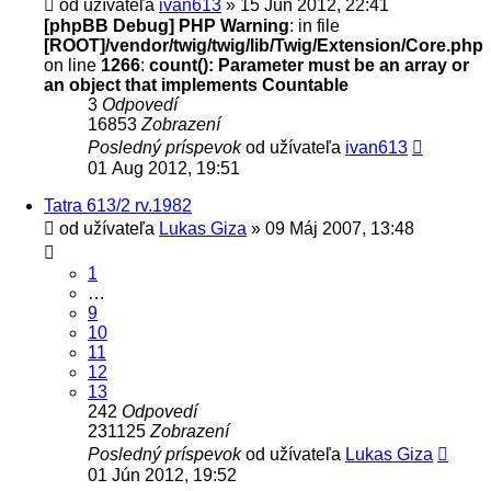
od užívateľa
ivan613
» 15 Jún 2012, 22:41
[phpBB Debug] PHP Warning
: in file
[ROOT]/vendor/twig/twig/lib/Twig/Extension/Core.php
on line
1266
:
count(): Parameter must be an array or
an object that implements Countable
3
Odpovedí
16853
Zobrazení
Posledný príspevok
od užívateľa
ivan613
01 Aug 2012, 19:51
Tatra 613/2 rv.1982
od užívateľa
Lukas Giza
» 09 Máj 2007, 13:48
1
…
9
10
11
12
13
242
Odpovedí
231125
Zobrazení
Posledný príspevok
od užívateľa
Lukas Giza
01 Jún 2012, 19:52