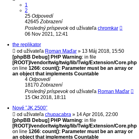
1
2
25
Odpovedí
42645
Zobrazení
Posledný príspevok
od užívateľa
chromkar
06 Nov 2021, 12:41
the replikator
od užívateľa
Roman Maďar
» 13 Máj 2018, 15:50
[phpBB Debug] PHP Warning
: in file
[ROOT]/vendor/twig/twig/lib/Twig/Extension/Core.php
on line
1266
:
count(): Parameter must be an array or
an object that implements Countable
4
Odpovedí
18170
Zobrazení
Posledný príspevok
od užívateľa
Roman Maďar
15 Okt 2018, 18:11
Nové "JK 2500"
od užívateľa
chupacabra
» 14 Apr 2016, 22:00
[phpBB Debug] PHP Warning
: in file
[ROOT]/vendor/twig/twig/lib/Twig/Extension/Core.php
on line
1266
:
count(): Parameter must be an array or
an object that implements Countable