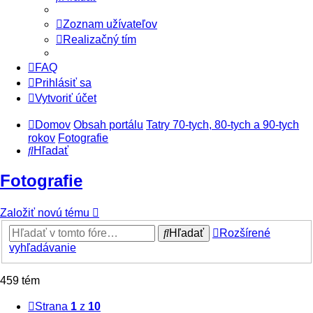
Zoznam užívateľov
Realizačný tím
FAQ
Prihlásiť sa
Vytvoriť účet
Domov
Obsah portálu
Tatry 70-tych, 80-tych a 90-tych
rokov
Fotografie
Hľadať
Fotografie
Založiť novú tému
Hľadať
Rozšírené
vyhľadávanie
459 tém
Strana
1
z
10