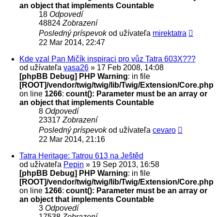
an object that implements Countable
18
Odpovedí
48824
Zobrazení
Posledný príspevok
od užívateľa
mirektatra
22 Mar 2014, 22:47
Kde vzal Pan Mičík inspiraci pro vůz Tatra 603X???
od užívateľa
vasa26
» 17 Feb 2008, 14:08
[phpBB Debug] PHP Warning
: in file
[ROOT]/vendor/twig/twig/lib/Twig/Extension/Core.php
on line
1266
:
count(): Parameter must be an array or
an object that implements Countable
8
Odpovedí
23317
Zobrazení
Posledný príspevok
od užívateľa
cevaro
22 Mar 2014, 21:16
Tatra Heritage: Tatrou 613 na Ještěd
od užívateľa
Pepin
» 19 Sep 2013, 16:58
[phpBB Debug] PHP Warning
: in file
[ROOT]/vendor/twig/twig/lib/Twig/Extension/Core.php
on line
1266
:
count(): Parameter must be an array or
an object that implements Countable
3
Odpovedí
17538
Zobrazení