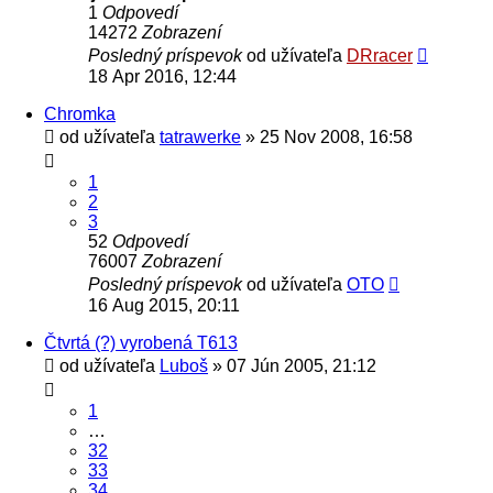
1
Odpovedí
14272
Zobrazení
Posledný príspevok
od užívateľa
DRracer
18 Apr 2016, 12:44
Chromka
od užívateľa
tatrawerke
» 25 Nov 2008, 16:58
1
2
3
52
Odpovedí
76007
Zobrazení
Posledný príspevok
od užívateľa
OTO
16 Aug 2015, 20:11
Čtvrtá (?) vyrobená T613
od užívateľa
Luboš
» 07 Jún 2005, 21:12
1
…
32
33
34