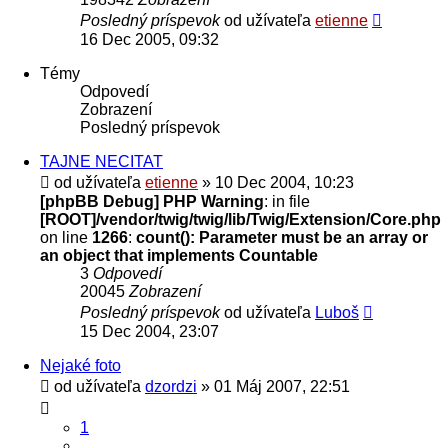
Posledný príspevok
od užívateľa
etienne
16 Dec 2005, 09:32
Témy
Odpovedí
Zobrazení
Posledný príspevok
TAJNE NECITAT
od užívateľa
etienne
» 10 Dec 2004, 10:23
[phpBB Debug] PHP Warning
: in file
[ROOT]/vendor/twig/twig/lib/Twig/Extension/Core.php
on line
1266
:
count(): Parameter must be an array or
an object that implements Countable
3
Odpovedí
20045
Zobrazení
Posledný príspevok
od užívateľa
Luboš
15 Dec 2004, 23:07
Nejaké foto
od užívateľa
dzordzi
» 01 Máj 2007, 22:51
1
…