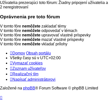
Užívatelia prezerajúci toto fórum: Žiadny pripojení užívatelia a
2 neregistrovaní
Oprávnenia pre toto fórum
V tomto fóre
nemôžete
zakladať témy
V tomto fóre
nemôžete
odpovedať v témach
V tomto fóre
nemôžete
upravovať vlastné príspevky
V tomto fóre
nemôžete
mazať vlastné príspevky
V tomto fóre
nemôžete
vkladať prílohy
Domov
Obsah portálu
Všetky časy sú v
UTC+02:00
Vymazať cookies
Zoznam užívateľov
Realizačný tím
Napísať administrátorovi
Založené na
phpBB
® Forum Software © phpBB Limited