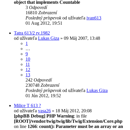
object that implements Countable
3
Odpovedí
16810
Zobrazení
Posledný príspevok
od užívateľa
ivan613
01 Aug 2012, 19:51
Tatra 613/2 rv.1982
od užívateľa
Lukas Giza
» 09 Máj 2007, 13:48
1
…
9
10
11
12
13
242
Odpovedí
230748
Zobrazení
Posledný príspevok
od užívateľa
Lukas Giza
01 Jún 2012, 19:52
Milice T 613 ?
od užívateľa
vasa26
» 18 Máj 2012, 20:08
[phpBB Debug] PHP Warning
: in file
[ROOT]/vendor/twig/twig/lib/Twig/Extension/Core.php
on line
1266
:
count(): Parameter must be an array or an