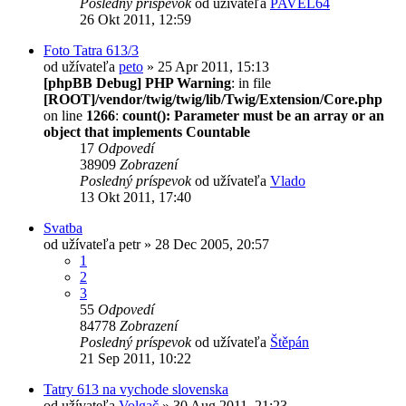
Posledný príspevok
od užívateľa
PAVEL64
26 Okt 2011, 12:59
Foto Tatra 613/3
od užívateľa
peto
» 25 Apr 2011, 15:13
[phpBB Debug] PHP Warning
: in file
[ROOT]/vendor/twig/twig/lib/Twig/Extension/Core.php
on line
1266
:
count(): Parameter must be an array or an
object that implements Countable
17
Odpovedí
38909
Zobrazení
Posledný príspevok
od užívateľa
Vlado
13 Okt 2011, 17:40
Svatba
od užívateľa
petr
» 28 Dec 2005, 20:57
1
2
3
55
Odpovedí
84778
Zobrazení
Posledný príspevok
od užívateľa
Štěpán
21 Sep 2011, 10:22
Tatry 613 na vychode slovenska
od užívateľa
Volgač
» 30 Aug 2011, 21:23