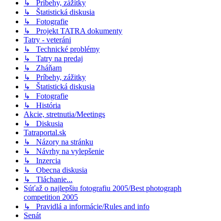
↳ Príbehy, zážitky
↳ Štatistická diskusia
↳ Fotografie
↳ Projekt TATRA dokumenty
Tatry - veteráni
↳ Technické problémy
↳ Tatry na predaj
↳ Zháňam
↳ Príbehy, zážitky
↳ Štatistická diskusia
↳ Fotografie
↳ História
Akcie, stretnutia/Meetings
↳ Diskusia
Tatraportal.sk
↳ Názory na stránku
↳ Návrhy na vylepšenie
↳ Inzercia
↳ Obecna diskusia
↳ Tláchanie...
Súťaž o najlepšiu fotografiu 2005/Best photograph
competition 2005
↳ Pravidlá a informácie/Rules and info
Senát