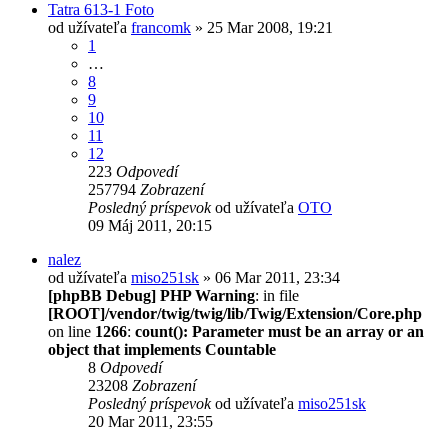
Tatra 613-1 Foto
od užívateľa
francomk
» 25 Mar 2008, 19:21
1
…
8
9
10
11
12
223
Odpovedí
257794
Zobrazení
Posledný príspevok
od užívateľa
OTO
09 Máj 2011, 20:15
nalez
od užívateľa
miso251sk
» 06 Mar 2011, 23:34
[phpBB Debug] PHP Warning
: in file
[ROOT]/vendor/twig/twig/lib/Twig/Extension/Core.php
on line
1266
:
count(): Parameter must be an array or an
object that implements Countable
8
Odpovedí
23208
Zobrazení
Posledný príspevok
od užívateľa
miso251sk
20 Mar 2011, 23:55