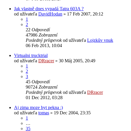
Jak vlastně dnes vypadá Tatra 603A ?
od užívateľa
DavidHodan
» 17 Feb 2007, 20:12
1
2
22
Odpovedí
47986
Zobrazení
Posledný príspevok
od užívateľa
Lojzkův vnuk
06 Feb 2013, 10:04
Virtualni trucktrial
od užívateľa
DRracer
» 30 Máj 2005, 20:49
1
2
3
45
Odpovedí
90724
Zobrazení
Posledný príspevok
od užívateľa
DRracer
01 Dec 2012, 03:28
Aj zima moze byt pekna :)
od užívateľa
tomas
» 19 Dec 2004, 23:35
1
…
35