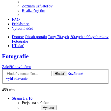
Zoznam užívateľov
Realizačný tím
FAQ
Prihlásiť sa
Vytvoriť účet
Domov
Obsah portálu
Tatry 70-tych, 80-tych a 90-tych rokov
Fotografie
Hľadať
Fotografie
Založiť novú tému
Rozšírené
Hľadať
vyhľadávanie
459 tém
Strana
1
z
10
Prejsť na stránku: