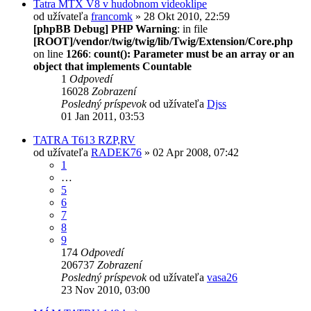
Tatra MTX V8 v hudobnom videoklipe
od užívateľa
francomk
» 28 Okt 2010, 22:59
[phpBB Debug] PHP Warning
: in file
[ROOT]/vendor/twig/twig/lib/Twig/Extension/Core.php
on line
1266
:
count(): Parameter must be an array or an
object that implements Countable
1
Odpovedí
16028
Zobrazení
Posledný príspevok
od užívateľa
Djss
01 Jan 2011, 03:53
TATRA T613 RZP,RV
od užívateľa
RADEK76
» 02 Apr 2008, 07:42
1
…
5
6
7
8
9
174
Odpovedí
206737
Zobrazení
Posledný príspevok
od užívateľa
vasa26
23 Nov 2010, 03:00