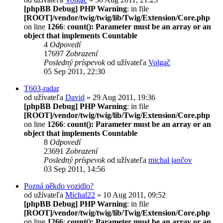
[phpBB Debug] PHP Warning
: in file
[ROOT]/vendor/twig/twig/lib/Twig/Extension/Core.php
on line
1266
:
count(): Parameter must be an array or an
object that implements Countable
4
Odpovedí
17697
Zobrazení
Posledný príspevok
od užívateľa
Volgač
05 Sep 2011, 22:30
T603-radar
od užívateľa
David
» 29 Aug 2011, 19:36
[phpBB Debug] PHP Warning
: in file
[ROOT]/vendor/twig/twig/lib/Twig/Extension/Core.php
on line
1266
:
count(): Parameter must be an array or an
object that implements Countable
8
Odpovedí
23691
Zobrazení
Posledný príspevok
od užívateľa
michal jančov
03 Sep 2011, 14:56
Pozná někdo vozidlo?
od užívateľa
Michal22
» 10 Aug 2011, 09:52
[phpBB Debug] PHP Warning
: in file
[ROOT]/vendor/twig/twig/lib/Twig/Extension/Core.php
on line
1266
:
count(): Parameter must be an array or an