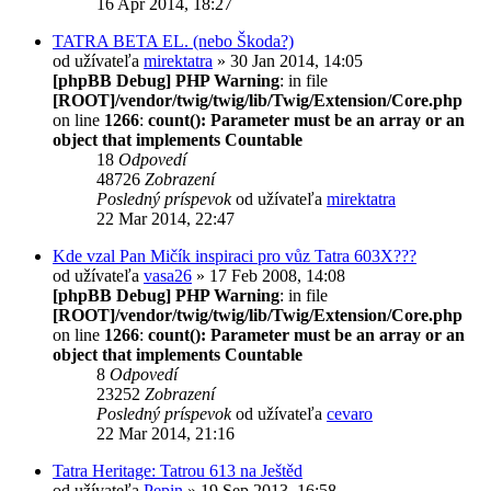
16 Apr 2014, 18:27
TATRA BETA EL. (nebo Škoda?)
od užívateľa
mirektatra
» 30 Jan 2014, 14:05
[phpBB Debug] PHP Warning
: in file
[ROOT]/vendor/twig/twig/lib/Twig/Extension/Core.php
on line
1266
:
count(): Parameter must be an array or an
object that implements Countable
18
Odpovedí
48726
Zobrazení
Posledný príspevok
od užívateľa
mirektatra
22 Mar 2014, 22:47
Kde vzal Pan Mičík inspiraci pro vůz Tatra 603X???
od užívateľa
vasa26
» 17 Feb 2008, 14:08
[phpBB Debug] PHP Warning
: in file
[ROOT]/vendor/twig/twig/lib/Twig/Extension/Core.php
on line
1266
:
count(): Parameter must be an array or an
object that implements Countable
8
Odpovedí
23252
Zobrazení
Posledný príspevok
od užívateľa
cevaro
22 Mar 2014, 21:16
Tatra Heritage: Tatrou 613 na Ještěd
od užívateľa
Pepin
» 19 Sep 2013, 16:58