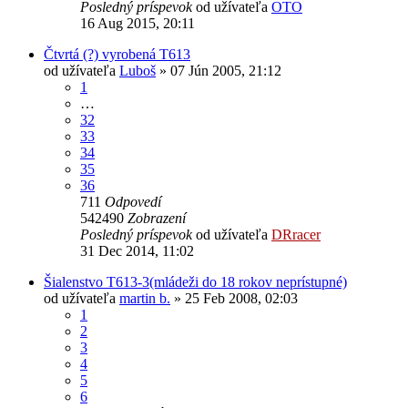
Posledný príspevok
od užívateľa
OTO
16 Aug 2015, 20:11
Čtvrtá (?) vyrobená T613
od užívateľa
Luboš
» 07 Jún 2005, 21:12
1
…
32
33
34
35
36
711
Odpovedí
542490
Zobrazení
Posledný príspevok
od užívateľa
DRracer
31 Dec 2014, 11:02
Šialenstvo T613-3(mládeži do 18 rokov neprístupné)
od užívateľa
martin b.
» 25 Feb 2008, 02:03
1
2
3
4
5
6