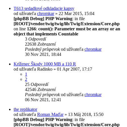
T613 sedadlové odkladacie kapsy
od užívateľa
chromkar
» 22 Mar 2015, 15:04
[phpBB Debug] PHP Warning
: in file
[ROOT]/vendor/twig/twig/lib/Twig/Extension/Core.php
on line
1266
:
count(): Parameter must be an array or an
object that implements Countable
3
Odpovedí
22638
Zobrazení
Posledný príspevok
od užívateľa
chromkar
30 Nov 2021, 18:44
Kríženec Škody 1000 MB a 110 R
od užívateľa
Radinko
» 01 Apr 2007, 17:17
1
2
25
Odpovedí
42546
Zobrazení
Posledný príspevok
od užívateľa
chromkar
06 Nov 2021, 12:41
the replikator
od užívateľa
Roman Maďar
» 13 Máj 2018, 15:50
[phpBB Debug] PHP Warning
: in file
[ROOT]/vendor/twig/twig/lib/Twig/Extension/Core.php