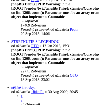
[phpBB Debug] PHP Warning
: in file
[ROOT]/vendor/twig/twig/lib/Twig/Extension/Core.php
on line
1266
:
count(): Parameter must be an array or an
object that implements Countable
3
Odpovedí
17469
Zobrazení
Posledný príspevok
od užívateľa
Pepin
20 Sep 2013, 14:06
STRETNUTIE S LEGENDOU
od užívateľa
OTO
» 13 Jan 2013, 15:31
[phpBB Debug] PHP Warning
: in file
[ROOT]/vendor/twig/twig/lib/Twig/Extension/Core.php
on line
1266
:
count(): Parameter must be an array or an
object that implements Countable
8
Odpovedí
22771
Zobrazení
Posledný príspevok
od užívateľa
OTO
13 Sep 2013, 23:02
nějaké tatrovky...
od užívateľa
.:Jitka.F:.
» 30 Aug 2009, 20:45
1
2
25
Odpovedí