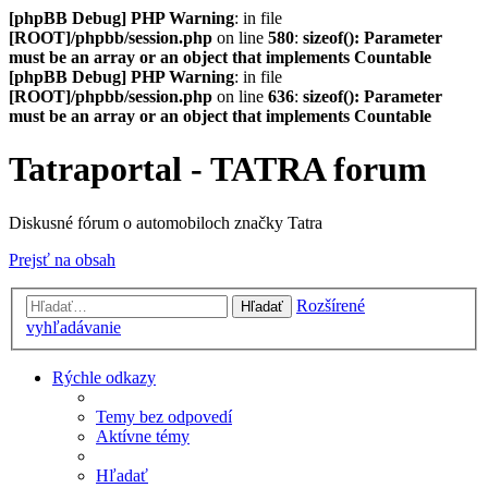
[phpBB Debug] PHP Warning
: in file
[ROOT]/phpbb/session.php
on line
580
:
sizeof(): Parameter
must be an array or an object that implements Countable
[phpBB Debug] PHP Warning
: in file
[ROOT]/phpbb/session.php
on line
636
:
sizeof(): Parameter
must be an array or an object that implements Countable
Tatraportal - TATRA forum
Diskusné fórum o automobiloch značky Tatra
Prejsť na obsah
Rozšírené
Hľadať
vyhľadávanie
Rýchle odkazy
Temy bez odpovedí
Aktívne témy
Hľadať