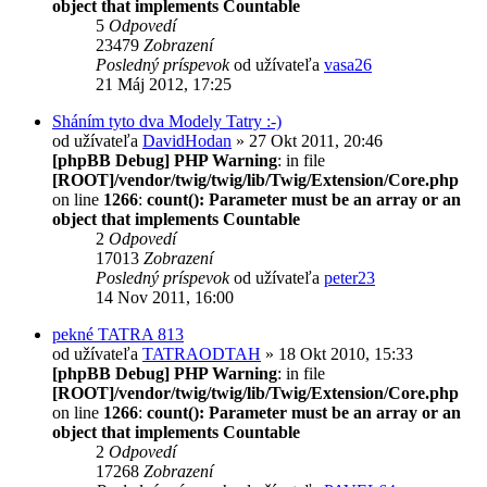
object that implements Countable
5
Odpovedí
23479
Zobrazení
Posledný príspevok
od užívateľa
vasa26
21 Máj 2012, 17:25
Sháním tyto dva Modely Tatry :-)
od užívateľa
DavidHodan
» 27 Okt 2011, 20:46
[phpBB Debug] PHP Warning
: in file
[ROOT]/vendor/twig/twig/lib/Twig/Extension/Core.php
on line
1266
:
count(): Parameter must be an array or an
object that implements Countable
2
Odpovedí
17013
Zobrazení
Posledný príspevok
od užívateľa
peter23
14 Nov 2011, 16:00
pekné TATRA 813
od užívateľa
TATRAODTAH
» 18 Okt 2010, 15:33
[phpBB Debug] PHP Warning
: in file
[ROOT]/vendor/twig/twig/lib/Twig/Extension/Core.php
on line
1266
:
count(): Parameter must be an array or an
object that implements Countable
2
Odpovedí
17268
Zobrazení