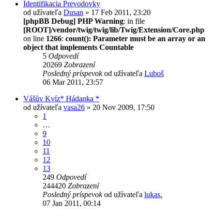
Identifikacia Prevodovky
od užívateľa
Dusan
» 17 Feb 2011, 23:20
[phpBB Debug] PHP Warning
: in file
[ROOT]/vendor/twig/twig/lib/Twig/Extension/Core.php
on line
1266
:
count(): Parameter must be an array or an
object that implements Countable
5
Odpovedí
20269
Zobrazení
Posledný príspevok
od užívateľa
Luboš
06 Mar 2011, 23:57
Vášův Kvíz* Hádanka *
od užívateľa
vasa26
» 20 Nov 2009, 17:50
1
…
9
10
11
12
13
249
Odpovedí
244420
Zobrazení
Posledný príspevok
od užívateľa
lukas.
07 Jan 2011, 00:14