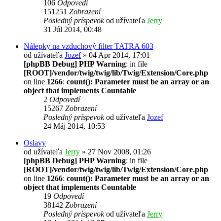
106
Odpovedí
151251
Zobrazení
Posledný príspevok
od užívateľa
Jerry
31 Júl 2014, 00:48
Nálepky na vzduchový filter TATRA 603
od užívateľa
Jozef
» 04 Apr 2014, 17:01
[phpBB Debug] PHP Warning
: in file
[ROOT]/vendor/twig/twig/lib/Twig/Extension/Core.php
on line
1266
:
count(): Parameter must be an array or an
object that implements Countable
2
Odpovedí
15267
Zobrazení
Posledný príspevok
od užívateľa
Jozef
24 Máj 2014, 10:53
Oslavy
od užívateľa
Jerry
» 27 Nov 2008, 01:26
[phpBB Debug] PHP Warning
: in file
[ROOT]/vendor/twig/twig/lib/Twig/Extension/Core.php
on line
1266
:
count(): Parameter must be an array or an
object that implements Countable
19
Odpovedí
38142
Zobrazení
Posledný príspevok
od užívateľa
Jerry