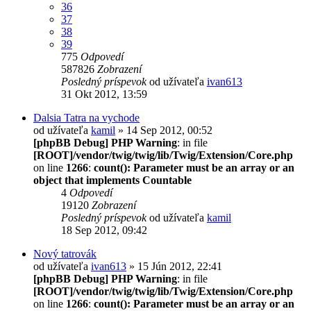
36
37
38
39
775
Odpovedí
587826
Zobrazení
Posledný príspevok
od užívateľa
ivan613
31 Okt 2012, 13:59
Dalsia Tatra na vychode
od užívateľa
kamil
» 14 Sep 2012, 00:52
[phpBB Debug] PHP Warning
: in file
[ROOT]/vendor/twig/twig/lib/Twig/Extension/Core.php
on line
1266
:
count(): Parameter must be an array or an
object that implements Countable
4
Odpovedí
19120
Zobrazení
Posledný príspevok
od užívateľa
kamil
18 Sep 2012, 09:42
Nový tatrovák
od užívateľa
ivan613
» 15 Jún 2012, 22:41
[phpBB Debug] PHP Warning
: in file
[ROOT]/vendor/twig/twig/lib/Twig/Extension/Core.php
on line
1266
:
count(): Parameter must be an array or an