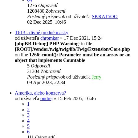
1276
Odpovedí
1208480
Zobrazení
Posledný príspevok
od užívateľa
SKRAT5OO
02 Dec 2025, 10:46
T613 - divné predné masky
od užívateľa
chromkar
» 17 Dec 2021, 15:24
[phpBB Debug] PHP Warning
: in file
[ROOT]/vendor/twig/twig/lib/Twig/Extension/Core.php
on line
1266
:
count(): Parameter must be an array or an
object that implements Countable
5
Odpovedí
31304
Zobrazení
Posledný príspevok
od užívateľa
Jerry
09 Apr 2023, 22:34
Amerika, alebo konzerva?
od užívateľa
ondrej
» 15 Feb 2005, 16:46
1
2
3
4
5
6
111
Odpovedí