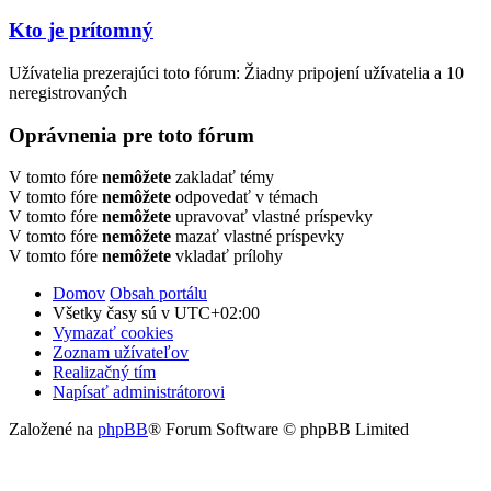
Kto je prítomný
Užívatelia prezerajúci toto fórum: Žiadny pripojení užívatelia a 10
neregistrovaných
Oprávnenia pre toto fórum
V tomto fóre
nemôžete
zakladať témy
V tomto fóre
nemôžete
odpovedať v témach
V tomto fóre
nemôžete
upravovať vlastné príspevky
V tomto fóre
nemôžete
mazať vlastné príspevky
V tomto fóre
nemôžete
vkladať prílohy
Domov
Obsah portálu
Všetky časy sú v
UTC+02:00
Vymazať cookies
Zoznam užívateľov
Realizačný tím
Napísať administrátorovi
Založené na
phpBB
® Forum Software © phpBB Limited