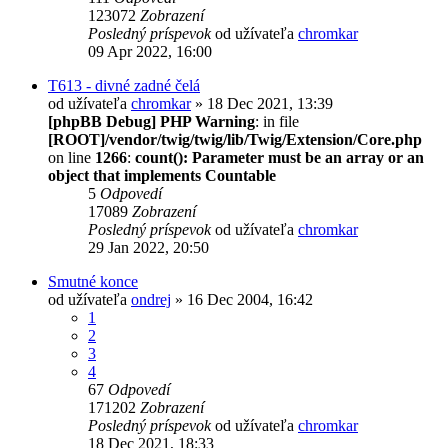
123072
Zobrazení
Posledný príspevok
od užívateľa
chromkar
09 Apr 2022, 16:00
T613 - divné zadné čelá
od užívateľa
chromkar
» 18 Dec 2021, 13:39
[phpBB Debug] PHP Warning
: in file
[ROOT]/vendor/twig/twig/lib/Twig/Extension/Core.php
on line
1266
:
count(): Parameter must be an array or an
object that implements Countable
5
Odpovedí
17089
Zobrazení
Posledný príspevok
od užívateľa
chromkar
29 Jan 2022, 20:50
Smutné konce
od užívateľa
ondrej
» 16 Dec 2004, 16:42
1
2
3
4
67
Odpovedí
171202
Zobrazení
Posledný príspevok
od užívateľa
chromkar
18 Dec 2021, 18:33