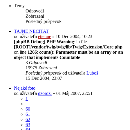
Témy
Odpovedí
Zobrazení
Posledný príspevok
TAJNE NECITAT
od užívateľa
etienne
» 10 Dec 2004, 10:23
[phpBB Debug] PHP Warning
: in file
[ROOT]/vendor/twig/twig/lib/Twig/Extension/Core.php
on line
1266
:
count(): Parameter must be an array or an
object that implements Countable
3
Odpovedí
19975
Zobrazení
Posledný príspevok
od užívateľa
Luboš
15 Dec 2004, 23:07
Nejaké foto
od užívateľa
dzordzi
» 01 Máj 2007, 22:51
1
…
60
61
62
63
64