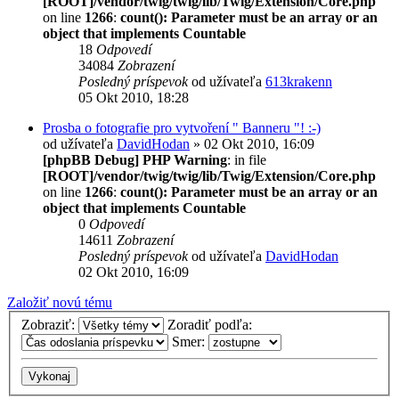
[ROOT]/vendor/twig/twig/lib/Twig/Extension/Core.php
on line
1266
:
count(): Parameter must be an array or an
object that implements Countable
18
Odpovedí
34084
Zobrazení
Posledný príspevok
od užívateľa
613krakenn
05 Okt 2010, 18:28
Prosba o fotografie pro vytvoření " Banneru "! :-)
od užívateľa
DavidHodan
» 02 Okt 2010, 16:09
[phpBB Debug] PHP Warning
: in file
[ROOT]/vendor/twig/twig/lib/Twig/Extension/Core.php
on line
1266
:
count(): Parameter must be an array or an
object that implements Countable
0
Odpovedí
14611
Zobrazení
Posledný príspevok
od užívateľa
DavidHodan
02 Okt 2010, 16:09
Založiť novú tému
Zobraziť:
Zoradiť podľa:
Smer: