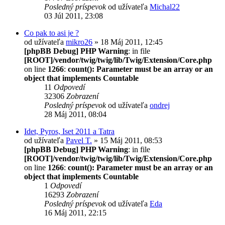
Posledný príspevok
od užívateľa
Michal22
03 Júl 2011, 23:08
Co pak to asi je ?
od užívateľa
mikro26
» 18 Máj 2011, 12:45
[phpBB Debug] PHP Warning
: in file
[ROOT]/vendor/twig/twig/lib/Twig/Extension/Core.php
on line
1266
:
count(): Parameter must be an array or an
object that implements Countable
11
Odpovedí
32306
Zobrazení
Posledný príspevok
od užívateľa
ondrej
28 Máj 2011, 08:04
Idet, Pyros, Iset 2011 a Tatra
od užívateľa
Pavel T.
» 15 Máj 2011, 08:53
[phpBB Debug] PHP Warning
: in file
[ROOT]/vendor/twig/twig/lib/Twig/Extension/Core.php
on line
1266
:
count(): Parameter must be an array or an
object that implements Countable
1
Odpovedí
16293
Zobrazení
Posledný príspevok
od užívateľa
Eda
16 Máj 2011, 22:15