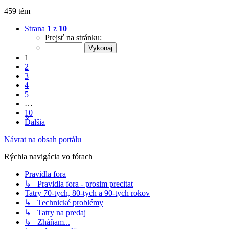
459 tém
Strana
1
z
10
Prejsť na stránku:
1
2
3
4
5
…
10
Ďalšia
Návrat na obsah portálu
Rýchla navigácia vo fórach
Pravidla fora
↳ Pravidla fora - prosim precitat
Tatry 70-tych, 80-tych a 90-tych rokov
↳ Technické problémy
↳ Tatry na predaj
↳ Zháňam...