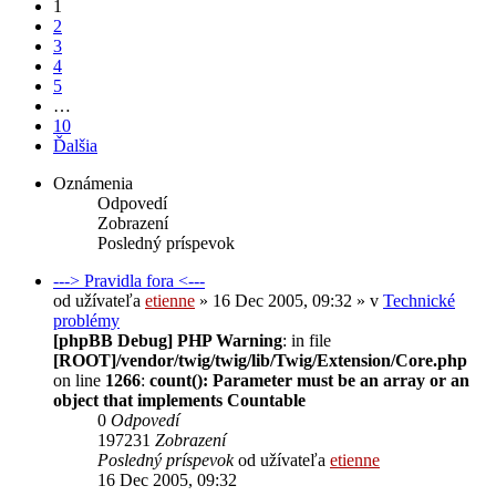
1
2
3
4
5
…
10
Ďalšia
Oznámenia
Odpovedí
Zobrazení
Posledný príspevok
---> Pravidla fora <---
od užívateľa
etienne
» 16 Dec 2005, 09:32 » v
Technické
problémy
[phpBB Debug] PHP Warning
: in file
[ROOT]/vendor/twig/twig/lib/Twig/Extension/Core.php
on line
1266
:
count(): Parameter must be an array or an
object that implements Countable
0
Odpovedí
197231
Zobrazení
Posledný príspevok
od užívateľa
etienne
16 Dec 2005, 09:32