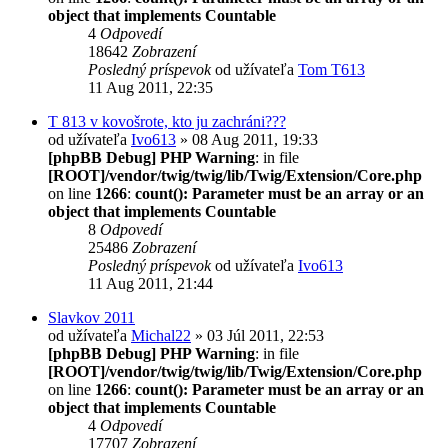
object that implements Countable
4
Odpovedí
18642
Zobrazení
Posledný príspevok
od užívateľa
Tom T613
11 Aug 2011, 22:35
T 813 v kovošrote, kto ju zachráni???
od užívateľa
Ivo613
» 08 Aug 2011, 19:33
[phpBB Debug] PHP Warning
: in file
[ROOT]/vendor/twig/twig/lib/Twig/Extension/Core.php
on line
1266
:
count(): Parameter must be an array or an
object that implements Countable
8
Odpovedí
25486
Zobrazení
Posledný príspevok
od užívateľa
Ivo613
11 Aug 2011, 21:44
Slavkov 2011
od užívateľa
Michal22
» 03 Júl 2011, 22:53
[phpBB Debug] PHP Warning
: in file
[ROOT]/vendor/twig/twig/lib/Twig/Extension/Core.php
on line
1266
:
count(): Parameter must be an array or an
object that implements Countable
4
Odpovedí
17707
Zobrazení