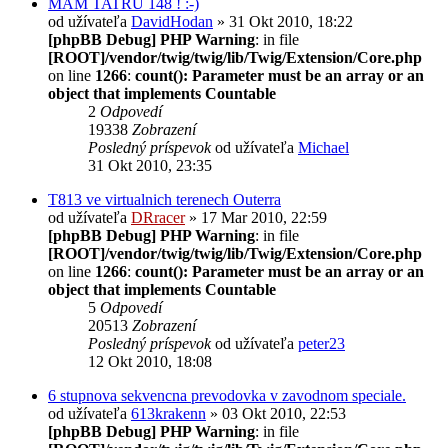
MÁM TATRU 148 ! :-)
od užívateľa
DavidHodan
» 31 Okt 2010, 18:22
[phpBB Debug] PHP Warning
: in file
[ROOT]/vendor/twig/twig/lib/Twig/Extension/Core.php
on line
1266
:
count(): Parameter must be an array or an
object that implements Countable
2
Odpovedí
19338
Zobrazení
Posledný príspevok
od užívateľa
Michael
31 Okt 2010, 23:35
T813 ve virtualnich terenech Outerra
od užívateľa
DRracer
» 17 Mar 2010, 22:59
[phpBB Debug] PHP Warning
: in file
[ROOT]/vendor/twig/twig/lib/Twig/Extension/Core.php
on line
1266
:
count(): Parameter must be an array or an
object that implements Countable
5
Odpovedí
20513
Zobrazení
Posledný príspevok
od užívateľa
peter23
12 Okt 2010, 18:08
6 stupnova sekvencna prevodovka v zavodnom speciale.
od užívateľa
613krakenn
» 03 Okt 2010, 22:53
[phpBB Debug] PHP Warning
: in file