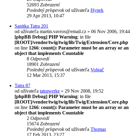
52693
Zobrazení
Posledný príspevok
od užívateľa
Hynek
29 Apr 2013, 10:47
Sanitka Tatra 201
od užívateľa
martin.vavros@email.cz
» 06 Nov 2006, 19:44
[phpBB Debug] PHP Warning
: in file
[ROOT]/vendor/twig/twig/lib/Twig/Extension/Core.php
on line
1266
:
count(): Parameter must be an array or an
object that implements Countable
8
Odpovedí
18901
Zobrazení
Posledný príspevok
od užívateľa
Volgač
12 Mar 2013, 15:37
Tatra 87
od užívateľa
tatrawerke
» 29 Nov 2008, 19:52
[phpBB Debug] PHP Warning
: in file
[ROOT]/vendor/twig/twig/lib/Twig/Extension/Core.php
on line
1266
:
count(): Parameter must be an array or an
object that implements Countable
2
Odpovedí
15674
Zobrazení
Posledný príspevok
od užívateľa
Thomas
17 Feb 2013, 23:27