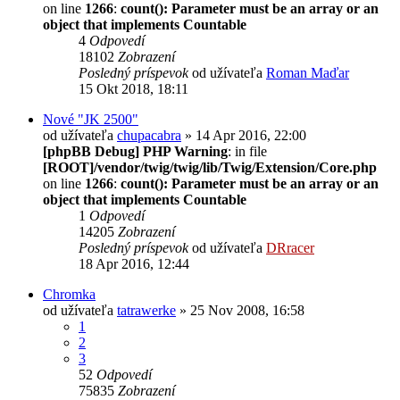
on line
1266
:
count(): Parameter must be an array or an
object that implements Countable
4
Odpovedí
18102
Zobrazení
Posledný príspevok
od užívateľa
Roman Maďar
15 Okt 2018, 18:11
Nové "JK 2500"
od užívateľa
chupacabra
» 14 Apr 2016, 22:00
[phpBB Debug] PHP Warning
: in file
[ROOT]/vendor/twig/twig/lib/Twig/Extension/Core.php
on line
1266
:
count(): Parameter must be an array or an
object that implements Countable
1
Odpovedí
14205
Zobrazení
Posledný príspevok
od užívateľa
DRracer
18 Apr 2016, 12:44
Chromka
od užívateľa
tatrawerke
» 25 Nov 2008, 16:58
1
2
3
52
Odpovedí
75835
Zobrazení