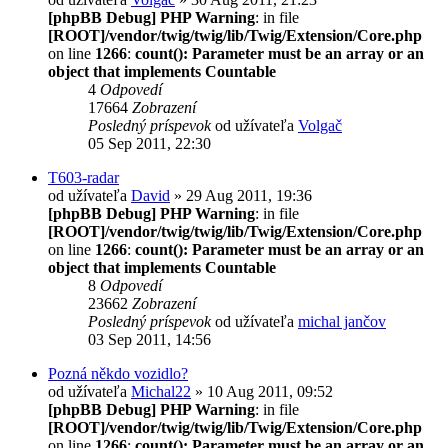
[phpBB Debug] PHP Warning
: in file
[ROOT]/vendor/twig/twig/lib/Twig/Extension/Core.php
on line
1266
:
count(): Parameter must be an array or an
object that implements Countable
4
Odpovedí
17664
Zobrazení
Posledný príspevok
od užívateľa
Volgač
05 Sep 2011, 22:30
T603-radar
od užívateľa
David
» 29 Aug 2011, 19:36
[phpBB Debug] PHP Warning
: in file
[ROOT]/vendor/twig/twig/lib/Twig/Extension/Core.php
on line
1266
:
count(): Parameter must be an array or an
object that implements Countable
8
Odpovedí
23662
Zobrazení
Posledný príspevok
od užívateľa
michal jančov
03 Sep 2011, 14:56
Pozná někdo vozidlo?
od užívateľa
Michal22
» 10 Aug 2011, 09:52
[phpBB Debug] PHP Warning
: in file
[ROOT]/vendor/twig/twig/lib/Twig/Extension/Core.php
on line
1266
:
count(): Parameter must be an array or an