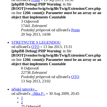
[phpBB Debug] PHP Warning
: in file
[ROOT]/vendor/twig/twig/lib/Twig/Extension/Core.php
on line
1266
:
count(): Parameter must be an array or an
object that implements Countable
3
Odpovedí
17441
Zobrazení
Posledný príspevok
od užívateľa
Pepin
20 Sep 2013, 14:06
STRETNUTIE S LEGENDOU
od užívateľa
OTO
» 13 Jan 2013, 15:31
[phpBB Debug] PHP Warning
: in file
[ROOT]/vendor/twig/twig/lib/Twig/Extension/Core.php
on line
1266
:
count(): Parameter must be an array or an
object that implements Countable
8
Odpovedí
22738
Zobrazení
Posledný príspevok
od užívateľa
OTO
13 Sep 2013, 23:02
nějaké tatrovky...
od užívateľa
.:Jitka.F:.
» 30 Aug 2009, 20:45
1
2
25
Odpovedí