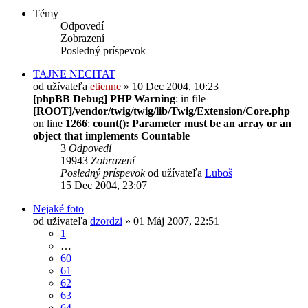
Témy
Odpovedí
Zobrazení
Posledný príspevok
TAJNE NECITAT
od užívateľa
etienne
» 10 Dec 2004, 10:23
[phpBB Debug] PHP Warning
: in file
[ROOT]/vendor/twig/twig/lib/Twig/Extension/Core.php
on line
1266
:
count(): Parameter must be an array or an
object that implements Countable
3
Odpovedí
19943
Zobrazení
Posledný príspevok
od užívateľa
Luboš
15 Dec 2004, 23:07
Nejaké foto
od užívateľa
dzordzi
» 01 Máj 2007, 22:51
1
…
60
61
62
63
64