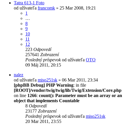
Tatra 613-1 Foto
od užívateľa
francomk
» 25 Mar 2008, 19:21
1
…
8
9
10
11
12
223
Odpovedí
257641
Zobrazení
Posledný príspevok
od užívateľa
OTO
09 Máj 2011, 20:15
nalez
od užívateľa
miso251sk
» 06 Mar 2011, 23:34
[phpBB Debug] PHP Warning
: in file
[ROOT]/vendor/twig/twig/lib/Twig/Extension/Core.php
on line
1266
:
count(): Parameter must be an array or an
object that implements Countable
8
Odpovedí
23177
Zobrazení
Posledný príspevok
od užívateľa
miso251sk
20 Mar 2011, 23:55