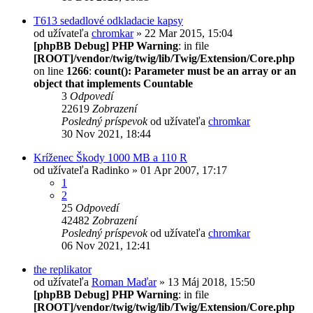
T613 sedadlové odkladacie kapsy
od užívateľa
chromkar
» 22 Mar 2015, 15:04
[phpBB Debug] PHP Warning
: in file
[ROOT]/vendor/twig/twig/lib/Twig/Extension/Core.php
on line
1266
:
count(): Parameter must be an array or an
object that implements Countable
3
Odpovedí
22619
Zobrazení
Posledný príspevok
od užívateľa
chromkar
30 Nov 2021, 18:44
Kríženec Škody 1000 MB a 110 R
od užívateľa
Radinko
» 01 Apr 2007, 17:17
1
2
25
Odpovedí
42482
Zobrazení
Posledný príspevok
od užívateľa
chromkar
06 Nov 2021, 12:41
the replikator
od užívateľa
Roman Maďar
» 13 Máj 2018, 15:50
[phpBB Debug] PHP Warning
: in file
[ROOT]/vendor/twig/twig/lib/Twig/Extension/Core.php