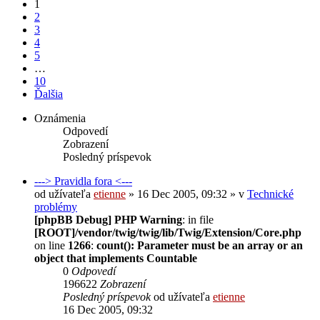
1
2
3
4
5
…
10
Ďalšia
Oznámenia
Odpovedí
Zobrazení
Posledný príspevok
---> Pravidla fora <---
od užívateľa
etienne
» 16 Dec 2005, 09:32 » v
Technické
problémy
[phpBB Debug] PHP Warning
: in file
[ROOT]/vendor/twig/twig/lib/Twig/Extension/Core.php
on line
1266
:
count(): Parameter must be an array or an
object that implements Countable
0
Odpovedí
196622
Zobrazení
Posledný príspevok
od užívateľa
etienne
16 Dec 2005, 09:32