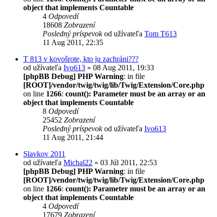
object that implements Countable
4
Odpovedí
18608
Zobrazení
Posledný príspevok
od užívateľa
Tom T613
11 Aug 2011, 22:35
T 813 v kovošrote, kto ju zachráni???
od užívateľa
Ivo613
» 08 Aug 2011, 19:33
[phpBB Debug] PHP Warning
: in file
[ROOT]/vendor/twig/twig/lib/Twig/Extension/Core.php
on line
1266
:
count(): Parameter must be an array or an
object that implements Countable
8
Odpovedí
25452
Zobrazení
Posledný príspevok
od užívateľa
Ivo613
11 Aug 2011, 21:44
Slavkov 2011
od užívateľa
Michal22
» 03 Júl 2011, 22:53
[phpBB Debug] PHP Warning
: in file
[ROOT]/vendor/twig/twig/lib/Twig/Extension/Core.php
on line
1266
:
count(): Parameter must be an array or an
object that implements Countable
4
Odpovedí
17679
Zobrazení