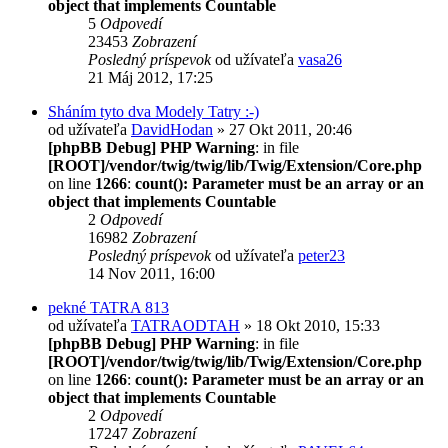
object that implements Countable
5
Odpovedí
23453
Zobrazení
Posledný príspevok
od užívateľa
vasa26
21 Máj 2012, 17:25
Sháním tyto dva Modely Tatry :-)
od užívateľa
DavidHodan
» 27 Okt 2011, 20:46
[phpBB Debug] PHP Warning
: in file
[ROOT]/vendor/twig/twig/lib/Twig/Extension/Core.php
on line
1266
:
count(): Parameter must be an array or an
object that implements Countable
2
Odpovedí
16982
Zobrazení
Posledný príspevok
od užívateľa
peter23
14 Nov 2011, 16:00
pekné TATRA 813
od užívateľa
TATRAODTAH
» 18 Okt 2010, 15:33
[phpBB Debug] PHP Warning
: in file
[ROOT]/vendor/twig/twig/lib/Twig/Extension/Core.php
on line
1266
:
count(): Parameter must be an array or an
object that implements Countable
2
Odpovedí
17247
Zobrazení