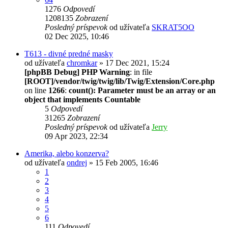
1276
Odpovedí
1208135
Zobrazení
Posledný príspevok
od užívateľa
SKRAT5OO
02 Dec 2025, 10:46
T613 - divné predné masky
od užívateľa
chromkar
» 17 Dec 2021, 15:24
[phpBB Debug] PHP Warning
: in file
[ROOT]/vendor/twig/twig/lib/Twig/Extension/Core.php
on line
1266
:
count(): Parameter must be an array or an
object that implements Countable
5
Odpovedí
31265
Zobrazení
Posledný príspevok
od užívateľa
Jerry
09 Apr 2023, 22:34
Amerika, alebo konzerva?
od užívateľa
ondrej
» 15 Feb 2005, 16:46
1
2
3
4
5
6
111
Odpovedí