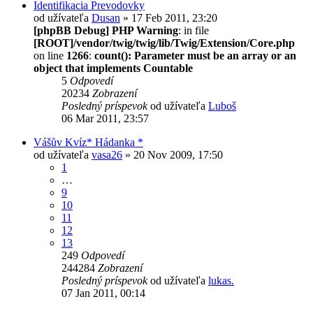
Identifikacia Prevodovky
od užívateľa
Dusan
» 17 Feb 2011, 23:20
[phpBB Debug] PHP Warning
: in file
[ROOT]/vendor/twig/twig/lib/Twig/Extension/Core.php
on line
1266
:
count(): Parameter must be an array or an
object that implements Countable
5
Odpovedí
20234
Zobrazení
Posledný príspevok
od užívateľa
Luboš
06 Mar 2011, 23:57
Vášův Kvíz* Hádanka *
od užívateľa
vasa26
» 20 Nov 2009, 17:50
1
…
9
10
11
12
13
249
Odpovedí
244284
Zobrazení
Posledný príspevok
od užívateľa
lukas.
07 Jan 2011, 00:14