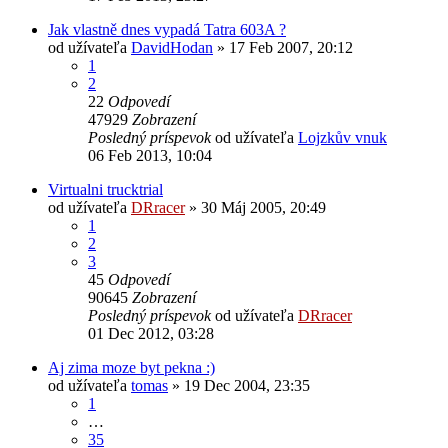
Jak vlastně dnes vypadá Tatra 603A ?
od užívateľa
DavidHodan
» 17 Feb 2007, 20:12
1
2
22
Odpovedí
47929
Zobrazení
Posledný príspevok
od užívateľa
Lojzkův vnuk
06 Feb 2013, 10:04
Virtualni trucktrial
od užívateľa
DRracer
» 30 Máj 2005, 20:49
1
2
3
45
Odpovedí
90645
Zobrazení
Posledný príspevok
od užívateľa
DRracer
01 Dec 2012, 03:28
Aj zima moze byt pekna :)
od užívateľa
tomas
» 19 Dec 2004, 23:35
1
…
35