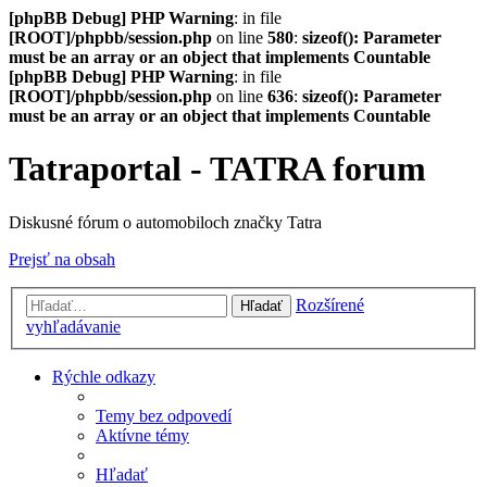
[phpBB Debug] PHP Warning
: in file
[ROOT]/phpbb/session.php
on line
580
:
sizeof(): Parameter
must be an array or an object that implements Countable
[phpBB Debug] PHP Warning
: in file
[ROOT]/phpbb/session.php
on line
636
:
sizeof(): Parameter
must be an array or an object that implements Countable
Tatraportal - TATRA forum
Diskusné fórum o automobiloch značky Tatra
Prejsť na obsah
Rozšírené
Hľadať
vyhľadávanie
Rýchle odkazy
Temy bez odpovedí
Aktívne témy
Hľadať