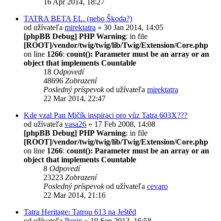
16 Apr 2014, 18:27
TATRA BETA EL. (nebo Škoda?)
od užívateľa
mirektatra
» 30 Jan 2014, 14:05
[phpBB Debug] PHP Warning
: in file
[ROOT]/vendor/twig/twig/lib/Twig/Extension/Core.php
on line
1266
:
count(): Parameter must be an array or an
object that implements Countable
18
Odpovedí
48696
Zobrazení
Posledný príspevok
od užívateľa
mirektatra
22 Mar 2014, 22:47
Kde vzal Pan Mičík inspiraci pro vůz Tatra 603X???
od užívateľa
vasa26
» 17 Feb 2008, 14:08
[phpBB Debug] PHP Warning
: in file
[ROOT]/vendor/twig/twig/lib/Twig/Extension/Core.php
on line
1266
:
count(): Parameter must be an array or an
object that implements Countable
8
Odpovedí
23223
Zobrazení
Posledný príspevok
od užívateľa
cevaro
22 Mar 2014, 21:16
Tatra Heritage: Tatrou 613 na Ještěd
od užívateľa
Pepin
» 19 Sep 2013, 16:58