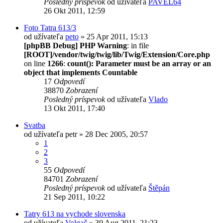
Posledný príspevok
od užívateľa
PAVEL64
26 Okt 2011, 12:59
Foto Tatra 613/3
od užívateľa
peto
» 25 Apr 2011, 15:13
[phpBB Debug] PHP Warning
: in file
[ROOT]/vendor/twig/twig/lib/Twig/Extension/Core.php
on line
1266
:
count(): Parameter must be an array or an
object that implements Countable
17
Odpovedí
38870
Zobrazení
Posledný príspevok
od užívateľa
Vlado
13 Okt 2011, 17:40
Svatba
od užívateľa
petr
» 28 Dec 2005, 20:57
1
2
3
55
Odpovedí
84701
Zobrazení
Posledný príspevok
od užívateľa
Štěpán
21 Sep 2011, 10:22
Tatry 613 na vychode slovenska
od užívateľa
Volgač
» 30 Aug 2011, 21:23