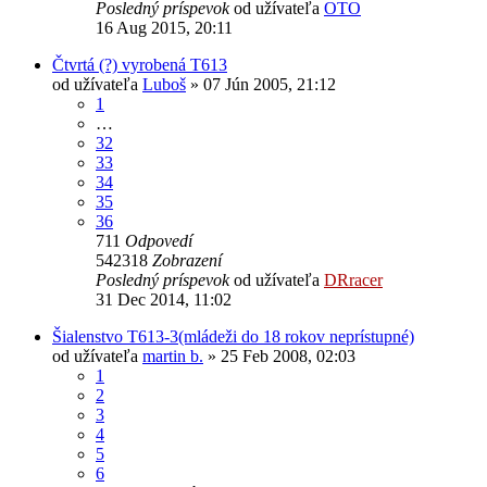
Posledný príspevok
od užívateľa
OTO
16 Aug 2015, 20:11
Čtvrtá (?) vyrobená T613
od užívateľa
Luboš
» 07 Jún 2005, 21:12
1
…
32
33
34
35
36
711
Odpovedí
542318
Zobrazení
Posledný príspevok
od užívateľa
DRracer
31 Dec 2014, 11:02
Šialenstvo T613-3(mládeži do 18 rokov neprístupné)
od užívateľa
martin b.
» 25 Feb 2008, 02:03
1
2
3
4
5
6