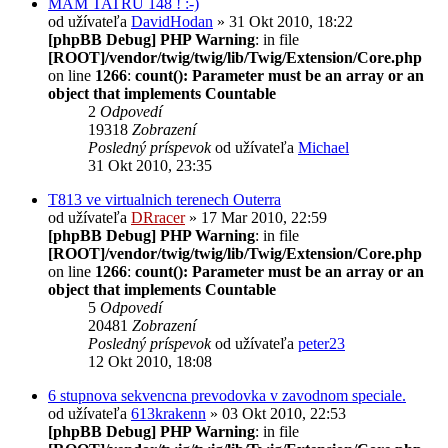
MÁM TATRU 148 ! :-)
od užívateľa
DavidHodan
» 31 Okt 2010, 18:22
[phpBB Debug] PHP Warning
: in file
[ROOT]/vendor/twig/twig/lib/Twig/Extension/Core.php
on line
1266
:
count(): Parameter must be an array or an
object that implements Countable
2
Odpovedí
19318
Zobrazení
Posledný príspevok
od užívateľa
Michael
31 Okt 2010, 23:35
T813 ve virtualnich terenech Outerra
od užívateľa
DRracer
» 17 Mar 2010, 22:59
[phpBB Debug] PHP Warning
: in file
[ROOT]/vendor/twig/twig/lib/Twig/Extension/Core.php
on line
1266
:
count(): Parameter must be an array or an
object that implements Countable
5
Odpovedí
20481
Zobrazení
Posledný príspevok
od užívateľa
peter23
12 Okt 2010, 18:08
6 stupnova sekvencna prevodovka v zavodnom speciale.
od užívateľa
613krakenn
» 03 Okt 2010, 22:53
[phpBB Debug] PHP Warning
: in file