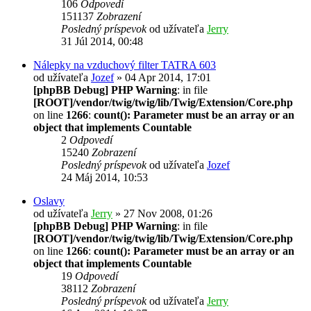
106
Odpovedí
151137
Zobrazení
Posledný príspevok
od užívateľa
Jerry
31 Júl 2014, 00:48
Nálepky na vzduchový filter TATRA 603
od užívateľa
Jozef
» 04 Apr 2014, 17:01
[phpBB Debug] PHP Warning
: in file
[ROOT]/vendor/twig/twig/lib/Twig/Extension/Core.php
on line
1266
:
count(): Parameter must be an array or an
object that implements Countable
2
Odpovedí
15240
Zobrazení
Posledný príspevok
od užívateľa
Jozef
24 Máj 2014, 10:53
Oslavy
od užívateľa
Jerry
» 27 Nov 2008, 01:26
[phpBB Debug] PHP Warning
: in file
[ROOT]/vendor/twig/twig/lib/Twig/Extension/Core.php
on line
1266
:
count(): Parameter must be an array or an
object that implements Countable
19
Odpovedí
38112
Zobrazení
Posledný príspevok
od užívateľa
Jerry