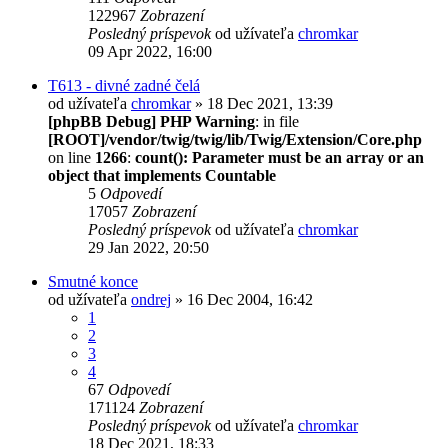
122967
Zobrazení
Posledný príspevok
od užívateľa
chromkar
09 Apr 2022, 16:00
T613 - divné zadné čelá
od užívateľa
chromkar
» 18 Dec 2021, 13:39
[phpBB Debug] PHP Warning
: in file
[ROOT]/vendor/twig/twig/lib/Twig/Extension/Core.php
on line
1266
:
count(): Parameter must be an array or an
object that implements Countable
5
Odpovedí
17057
Zobrazení
Posledný príspevok
od užívateľa
chromkar
29 Jan 2022, 20:50
Smutné konce
od užívateľa
ondrej
» 16 Dec 2004, 16:42
1
2
3
4
67
Odpovedí
171124
Zobrazení
Posledný príspevok
od užívateľa
chromkar
18 Dec 2021, 18:33