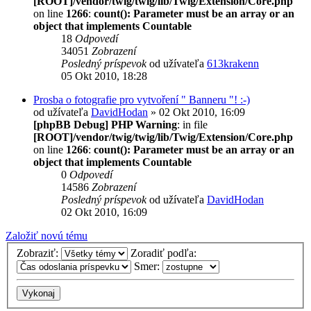
[ROOT]/vendor/twig/twig/lib/Twig/Extension/Core.php
on line
1266
:
count(): Parameter must be an array or an
object that implements Countable
18
Odpovedí
34051
Zobrazení
Posledný príspevok
od užívateľa
613krakenn
05 Okt 2010, 18:28
Prosba o fotografie pro vytvoření " Banneru "! :-)
od užívateľa
DavidHodan
» 02 Okt 2010, 16:09
[phpBB Debug] PHP Warning
: in file
[ROOT]/vendor/twig/twig/lib/Twig/Extension/Core.php
on line
1266
:
count(): Parameter must be an array or an
object that implements Countable
0
Odpovedí
14586
Zobrazení
Posledný príspevok
od užívateľa
DavidHodan
02 Okt 2010, 16:09
Založiť novú tému
Zobraziť:
Zoradiť podľa:
Smer: