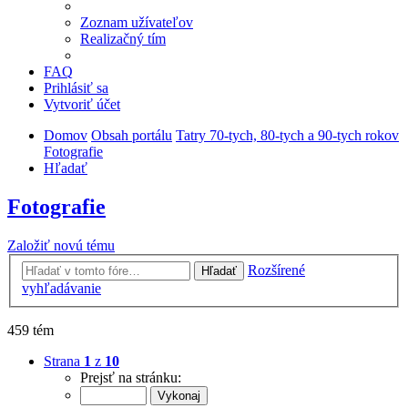
Zoznam užívateľov
Realizačný tím
FAQ
Prihlásiť sa
Vytvoriť účet
Domov
Obsah portálu
Tatry 70-tych, 80-tych a 90-tych rokov
Fotografie
Hľadať
Fotografie
Založiť novú tému
Rozšírené
Hľadať
vyhľadávanie
459 tém
Strana
1
z
10
Prejsť na stránku: