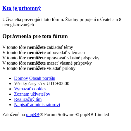
Kto je prítomný
Užívatelia prezerajúci toto fórum: Žiadny pripojení užívatelia a 8
neregistrovaných
Oprávnenia pre toto fórum
V tomto fóre
nemôžete
zakladať témy
V tomto fóre
nemôžete
odpovedať v témach
V tomto fóre
nemôžete
upravovať vlastné príspevky
V tomto fóre
nemôžete
mazať vlastné príspevky
V tomto fóre
nemôžete
vkladať prílohy
Domov
Obsah portálu
Všetky časy sú v
UTC+02:00
Vymazať cookies
Zoznam užívateľov
Realizačný tím
Napísať administrátorovi
Založené na
phpBB
® Forum Software © phpBB Limited