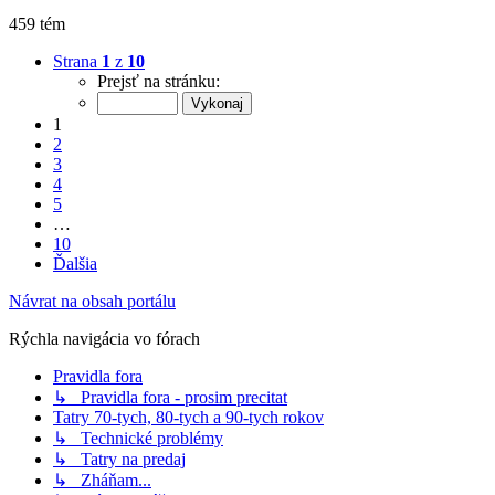
459 tém
Strana
1
z
10
Prejsť na stránku:
1
2
3
4
5
…
10
Ďalšia
Návrat na obsah portálu
Rýchla navigácia vo fórach
Pravidla fora
↳ Pravidla fora - prosim precitat
Tatry 70-tych, 80-tych a 90-tych rokov
↳ Technické problémy
↳ Tatry na predaj
↳ Zháňam...