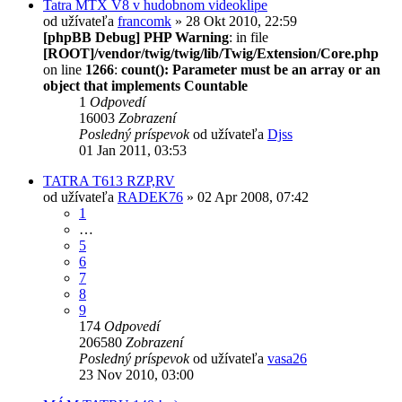
Tatra MTX V8 v hudobnom videoklipe
od užívateľa
francomk
» 28 Okt 2010, 22:59
[phpBB Debug] PHP Warning
: in file
[ROOT]/vendor/twig/twig/lib/Twig/Extension/Core.php
on line
1266
:
count(): Parameter must be an array or an
object that implements Countable
1
Odpovedí
16003
Zobrazení
Posledný príspevok
od užívateľa
Djss
01 Jan 2011, 03:53
TATRA T613 RZP,RV
od užívateľa
RADEK76
» 02 Apr 2008, 07:42
1
…
5
6
7
8
9
174
Odpovedí
206580
Zobrazení
Posledný príspevok
od užívateľa
vasa26
23 Nov 2010, 03:00