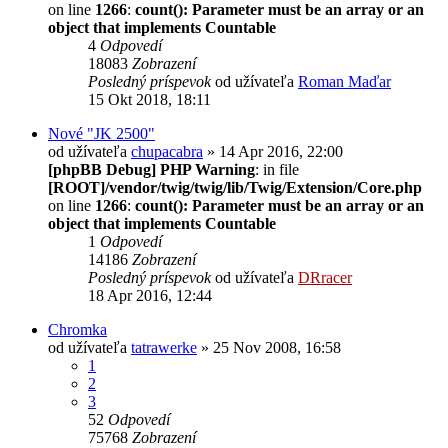
on line
1266
:
count(): Parameter must be an array or an
object that implements Countable
4
Odpovedí
18083
Zobrazení
Posledný príspevok
od užívateľa
Roman Maďar
15 Okt 2018, 18:11
Nové "JK 2500"
od užívateľa
chupacabra
» 14 Apr 2016, 22:00
[phpBB Debug] PHP Warning
: in file
[ROOT]/vendor/twig/twig/lib/Twig/Extension/Core.php
on line
1266
:
count(): Parameter must be an array or an
object that implements Countable
1
Odpovedí
14186
Zobrazení
Posledný príspevok
od užívateľa
DRracer
18 Apr 2016, 12:44
Chromka
od užívateľa
tatrawerke
» 25 Nov 2008, 16:58
1
2
3
52
Odpovedí
75768
Zobrazení