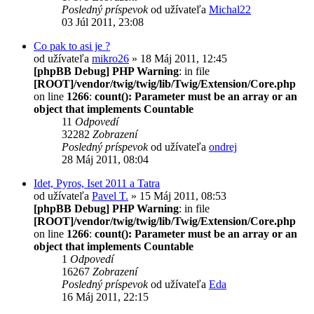
Posledný príspevok
od užívateľa
Michal22
03 Júl 2011, 23:08
Co pak to asi je ?
od užívateľa
mikro26
» 18 Máj 2011, 12:45
[phpBB Debug] PHP Warning
: in file
[ROOT]/vendor/twig/twig/lib/Twig/Extension/Core.php
on line
1266
:
count(): Parameter must be an array or an
object that implements Countable
11
Odpovedí
32282
Zobrazení
Posledný príspevok
od užívateľa
ondrej
28 Máj 2011, 08:04
Idet, Pyros, Iset 2011 a Tatra
od užívateľa
Pavel T.
» 15 Máj 2011, 08:53
[phpBB Debug] PHP Warning
: in file
[ROOT]/vendor/twig/twig/lib/Twig/Extension/Core.php
on line
1266
:
count(): Parameter must be an array or an
object that implements Countable
1
Odpovedí
16267
Zobrazení
Posledný príspevok
od užívateľa
Eda
16 Máj 2011, 22:15