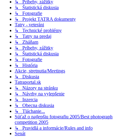
↳ Príbehy, zážitky
↳ Štatistická diskusia
↳ Fotografie
↳ Projekt TATRA dokumenty
Tatry - veteráni
↳ Technické problémy
↳ Tatry na predaj
↳ Zháňam
↳ Príbehy, zážitky
↳ Štatistická diskusia
↳ Fotografie
↳ História
Akcie, stretnutia/Meetings
↳ Diskusia
Tatraportal.sk
↳ Názory na stránku
↳ Návrhy na vylepšenie
↳ Inzercia
↳ Obecna diskusia
↳ Tláchanie...
Súťaž o najlepšiu fotografiu 2005/Best photograph
competition 2005
↳ Pravidlá a informácie/Rules and info
Senát