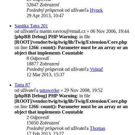
52647
Zobrazení
Posledný príspevok
od užívateľa
Hynek
29 Apr 2013, 10:47
Sanitka Tatra 201
od užívateľa
martin.vavros@email.cz
» 06 Nov 2006, 19:44
[phpBB Debug] PHP Warning
: in file
[ROOT]/vendor/twig/twig/lib/Twig/Extension/Core.php
on line
1266
:
count(): Parameter must be an array or an
object that implements Countable
8
Odpovedí
18877
Zobrazení
Posledný príspevok
od užívateľa
Volgač
12 Mar 2013, 15:37
Tatra 87
od užívateľa
tatrawerke
» 29 Nov 2008, 19:52
[phpBB Debug] PHP Warning
: in file
[ROOT]/vendor/twig/twig/lib/Twig/Extension/Core.php
on line
1266
:
count(): Parameter must be an array or an
object that implements Countable
2
Odpovedí
15650
Zobrazení
Posledný príspevok
od užívateľa
Thomas
17 Feb 2013, 23:27