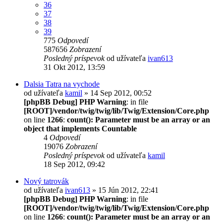
36
37
38
39
775
Odpovedí
587656
Zobrazení
Posledný príspevok
od užívateľa
ivan613
31 Okt 2012, 13:59
Dalsia Tatra na vychode
od užívateľa
kamil
» 14 Sep 2012, 00:52
[phpBB Debug] PHP Warning
: in file
[ROOT]/vendor/twig/twig/lib/Twig/Extension/Core.php
on line
1266
:
count(): Parameter must be an array or an
object that implements Countable
4
Odpovedí
19076
Zobrazení
Posledný príspevok
od užívateľa
kamil
18 Sep 2012, 09:42
Nový tatrovák
od užívateľa
ivan613
» 15 Jún 2012, 22:41
[phpBB Debug] PHP Warning
: in file
[ROOT]/vendor/twig/twig/lib/Twig/Extension/Core.php
on line
1266
:
count(): Parameter must be an array or an