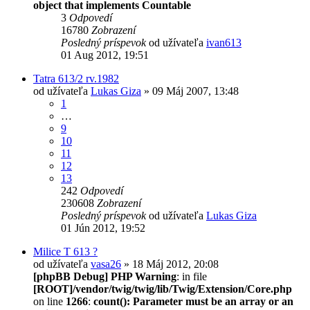
object that implements Countable
3
Odpovedí
16780
Zobrazení
Posledný príspevok
od užívateľa
ivan613
01 Aug 2012, 19:51
Tatra 613/2 rv.1982
od užívateľa
Lukas Giza
» 09 Máj 2007, 13:48
1
…
9
10
11
12
13
242
Odpovedí
230608
Zobrazení
Posledný príspevok
od užívateľa
Lukas Giza
01 Jún 2012, 19:52
Milice T 613 ?
od užívateľa
vasa26
» 18 Máj 2012, 20:08
[phpBB Debug] PHP Warning
: in file
[ROOT]/vendor/twig/twig/lib/Twig/Extension/Core.php
on line
1266
:
count(): Parameter must be an array or an