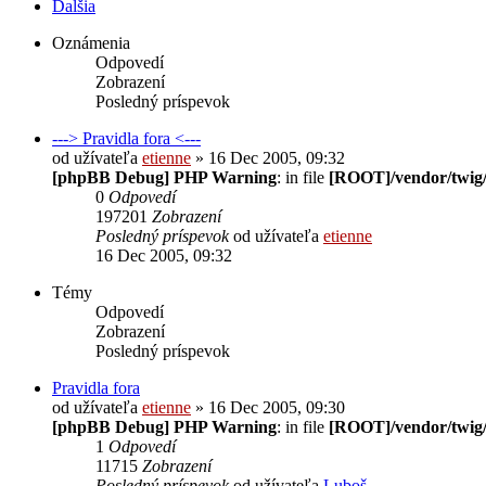
Ďalšia
Oznámenia
Odpovedí
Zobrazení
Posledný príspevok
---> Pravidla fora <---
od užívateľa
etienne
» 16 Dec 2005, 09:32
[phpBB Debug] PHP Warning
: in file
[ROOT]/vendor/twig/
0
Odpovedí
197201
Zobrazení
Posledný príspevok
od užívateľa
etienne
16 Dec 2005, 09:32
Témy
Odpovedí
Zobrazení
Posledný príspevok
Pravidla fora
od užívateľa
etienne
» 16 Dec 2005, 09:30
[phpBB Debug] PHP Warning
: in file
[ROOT]/vendor/twig/
1
Odpovedí
11715
Zobrazení
Posledný príspevok
od užívateľa
Luboš