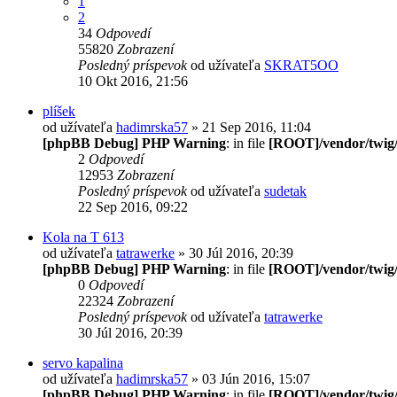
1
2
34
Odpovedí
55820
Zobrazení
Posledný príspevok
od užívateľa
SKRAT5OO
10 Okt 2016, 21:56
plíšek
od užívateľa
hadimrska57
» 21 Sep 2016, 11:04
[phpBB Debug] PHP Warning
: in file
[ROOT]/vendor/twig/
2
Odpovedí
12953
Zobrazení
Posledný príspevok
od užívateľa
sudetak
22 Sep 2016, 09:22
Kola na T 613
od užívateľa
tatrawerke
» 30 Júl 2016, 20:39
[phpBB Debug] PHP Warning
: in file
[ROOT]/vendor/twig/
0
Odpovedí
22324
Zobrazení
Posledný príspevok
od užívateľa
tatrawerke
30 Júl 2016, 20:39
servo kapalina
od užívateľa
hadimrska57
» 03 Jún 2016, 15:07
[phpBB Debug] PHP Warning
: in file
[ROOT]/vendor/twig/