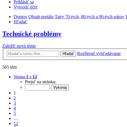
Prihlásiť sa
Vytvoriť účet
Domov
Obsah portálu
Tatry 70-tych, 80-tych a 90-tych rokov
Hľadať
Technické problémy
Založiť novú tému
Rozšírené vyhľadávanie
Hľadať
565 tém
Strana
1
z
12
Prejsť na stránku:
1
2
3
4
5
…
12