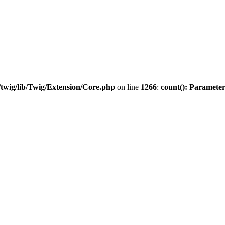
twig/lib/Twig/Extension/Core.php
on line
1266
:
count(): Parameter