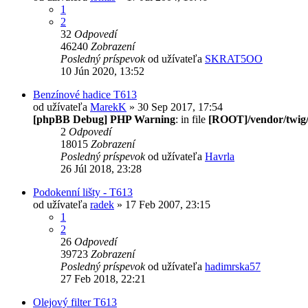
1
2
32
Odpovedí
46240
Zobrazení
Posledný príspevok
od užívateľa
SKRAT5OO
10 Jún 2020, 13:52
Benzínové hadice T613
od užívateľa
MarekK
» 30 Sep 2017, 17:54
[phpBB Debug] PHP Warning
: in file
[ROOT]/vendor/twig/
2
Odpovedí
18015
Zobrazení
Posledný príspevok
od užívateľa
Havrla
26 Júl 2018, 23:28
Podokenní lišty - T613
od užívateľa
radek
» 17 Feb 2007, 23:15
1
2
26
Odpovedí
39723
Zobrazení
Posledný príspevok
od užívateľa
hadimrska57
27 Feb 2018, 22:21
Olejový filter T613