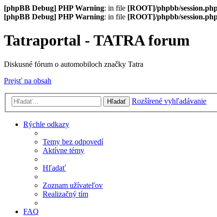
[phpBB Debug] PHP Warning
: in file
[ROOT]/phpbb/session.ph
[phpBB Debug] PHP Warning
: in file
[ROOT]/phpbb/session.ph
Tatraportal - TATRA forum
Diskusné fórum o automobiloch značky Tatra
Prejsť na obsah
Rozšírené vyhľadávanie
Hľadať
Rýchle odkazy
Temy bez odpovedí
Aktívne témy
Hľadať
Zoznam užívateľov
Realizačný tím
FAQ