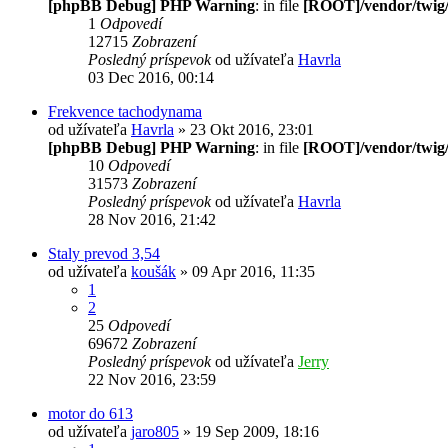
[phpBB Debug] PHP Warning
: in file
[ROOT]/vendor/twig/
1
Odpovedí
12715
Zobrazení
Posledný príspevok
od užívateľa
Havrla
03 Dec 2016, 00:14
Frekvence tachodynama
od užívateľa
Havrla
» 23 Okt 2016, 23:01
[phpBB Debug] PHP Warning
: in file
[ROOT]/vendor/twig/
10
Odpovedí
31573
Zobrazení
Posledný príspevok
od užívateľa
Havrla
28 Nov 2016, 21:42
Staly prevod 3,54
od užívateľa
koušák
» 09 Apr 2016, 11:35
1
2
25
Odpovedí
69672
Zobrazení
Posledný príspevok
od užívateľa
Jerry
22 Nov 2016, 23:59
motor do 613
od užívateľa
jaro805
» 19 Sep 2009, 18:16