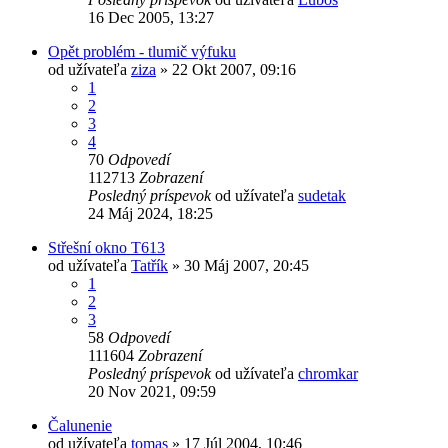
16 Dec 2005, 13:27
Opět problém - tlumič výfuku
od užívateľa
ziza
» 22 Okt 2007, 09:16
1
2
3
4
70
Odpovedí
112713
Zobrazení
Posledný príspevok
od užívateľa
sudetak
24 Máj 2024, 18:25
Střešní okno T613
od užívateľa
Tatřík
» 30 Máj 2007, 20:45
1
2
3
58
Odpovedí
111604
Zobrazení
Posledný príspevok
od užívateľa
chromkar
20 Nov 2021, 09:59
Čalunenie
od užívateľa
tomas
» 17 Júl 2004, 10:46