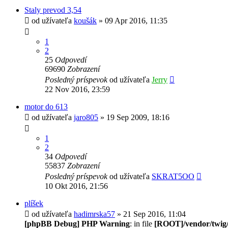
Staly prevod 3,54
od užívateľa
koušák
» 09 Apr 2016, 11:35
1
2
25
Odpovedí
69690
Zobrazení
Posledný príspevok
od užívateľa
Jerry
22 Nov 2016, 23:59
motor do 613
od užívateľa
jaro805
» 19 Sep 2009, 18:16
1
2
34
Odpovedí
55837
Zobrazení
Posledný príspevok
od užívateľa
SKRAT5OO
10 Okt 2016, 21:56
plíšek
od užívateľa
hadimrska57
» 21 Sep 2016, 11:04
[phpBB Debug] PHP Warning
: in file
[ROOT]/vendor/twig/