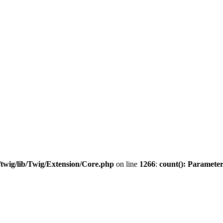
twig/lib/Twig/Extension/Core.php
on line
1266
:
count(): Parameter