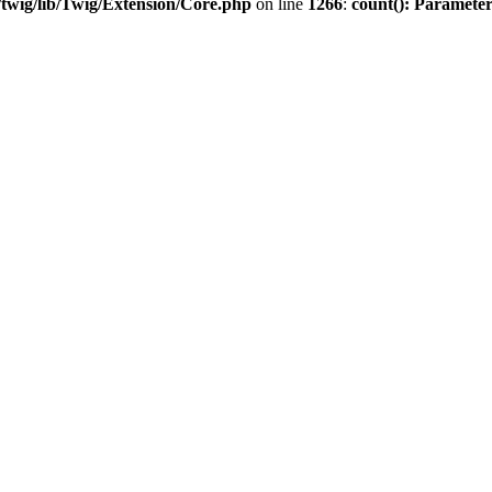
twig/lib/Twig/Extension/Core.php
on line
1266
:
count(): Parameter