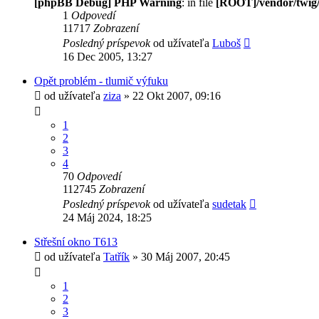
[phpBB Debug] PHP Warning
: in file
[ROOT]/vendor/twig/
1
Odpovedí
11717
Zobrazení
Posledný príspevok
od užívateľa
Luboš
16 Dec 2005, 13:27
Opět problém - tlumič výfuku
od užívateľa
ziza
» 22 Okt 2007, 09:16
1
2
3
4
70
Odpovedí
112745
Zobrazení
Posledný príspevok
od užívateľa
sudetak
24 Máj 2024, 18:25
Střešní okno T613
od užívateľa
Tatřík
» 30 Máj 2007, 20:45
1
2
3