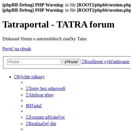
[phpBB Debug] PHP Warning
: in file
[ROOT]/phpbb/session.ph
[phpBB Debug] PHP Warning
: in file
[ROOT]/phpbb/session.ph
Tatraportal - TATRA forum
Diskusné fórum o automobiloch značky Tatra
Prejsť na obsah
Rozšírené vyhľadávanie
Hľadať
Rýchle odkazy
Temy bez odpovedí
Aktívne témy
Hľadať
Zoznam užívateľov
Realizačný tím