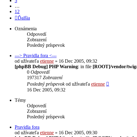
5
…
12
Ďalšia
Oznámenia
Odpovedí
Zobrazení
Posledný príspevok
---> Pravidla fora <---
od užívateľa
etienne
» 16 Dec 2005, 09:32
[phpBB Debug] PHP Warning
: in file
[ROOT]/vendor/twig/
0
Odpovedí
197317
Zobrazení
Posledný príspevok
od užívateľa
etienne
16 Dec 2005, 09:32
Témy
Odpovedí
Zobrazení
Posledný príspevok
Pravidla fora
od užívateľa
etienne
» 16 Dec 2005, 09:30