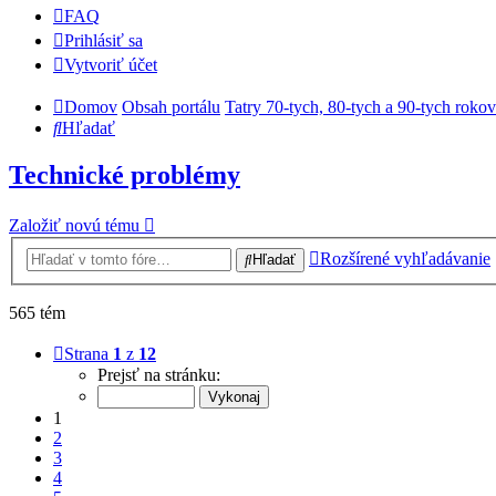
FAQ
Prihlásiť sa
Vytvoriť účet
Domov
Obsah portálu
Tatry 70-tych, 80-tych a 90-tych rokov
Hľadať
Technické problémy
Založiť novú tému
Rozšírené vyhľadávanie
Hľadať
565 tém
Strana
1
z
12
Prejsť na stránku:
1
2
3
4