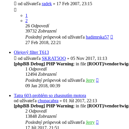
od užívateľa
radek
» 17 Feb 2007, 23:15
1
2
26
Odpovedí
39732
Zobrazení
Posledný príspevok
od užívateľa
hadimrska57
27 Feb 2018, 22:21
Olejový filter T613
od užívateľa
SKRAT5OO
» 05 Nov 2017, 11:13
[phpBB Debug] PHP Warning
: in file
[ROOT]/vendor/twig/
1
Odpovedí
12494
Zobrazení
Posledný príspevok
od užívateľa
Jerry
09 Jan 2018, 00:39
Tatra 603-problém so zhasnutím motora
od užívateľa
chupacabra
» 01 Júl 2017, 22:13
[phpBB Debug] PHP Warning
: in file
[ROOT]/vendor/twig/
2
Odpovedí
13848
Zobrazení
Posledný príspevok
od užívateľa
Jerry
17 Júl 2017, 21:51