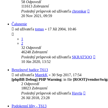
58
Odpovedí
111613
Zobrazení
Posledný príspevok
od užívateľa
chromkar
20 Nov 2021, 09:59
Čalunenie
od užívateľa
tomas
» 17 Júl 2004, 10:46
1
2
32
Odpovedí
46248
Zobrazení
Posledný príspevok
od užívateľa
SKRAT5OO
10 Jún 2020, 13:52
Benzínové hadice T613
od užívateľa
MarekK
» 30 Sep 2017, 17:54
[phpBB Debug] PHP Warning
: in file
[ROOT]/vendor/twig/
2
Odpovedí
18023
Zobrazení
Posledný príspevok
od užívateľa
Havrla
26 Júl 2018, 23:28
Podokenní lišty - T613