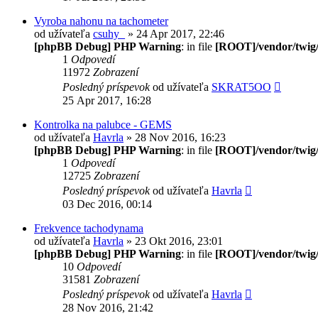
Vyroba nahonu na tachometer
od užívateľa
csuhy_
» 24 Apr 2017, 22:46
[phpBB Debug] PHP Warning
: in file
[ROOT]/vendor/twig/
1
Odpovedí
11972
Zobrazení
Posledný príspevok
od užívateľa
SKRAT5OO
25 Apr 2017, 16:28
Kontrolka na palubce - GEMS
od užívateľa
Havrla
» 28 Nov 2016, 16:23
[phpBB Debug] PHP Warning
: in file
[ROOT]/vendor/twig/
1
Odpovedí
12725
Zobrazení
Posledný príspevok
od užívateľa
Havrla
03 Dec 2016, 00:14
Frekvence tachodynama
od užívateľa
Havrla
» 23 Okt 2016, 23:01
[phpBB Debug] PHP Warning
: in file
[ROOT]/vendor/twig/
10
Odpovedí
31581
Zobrazení
Posledný príspevok
od užívateľa
Havrla
28 Nov 2016, 21:42