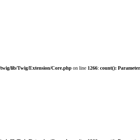
twig/lib/Twig/Extension/Core.php
on line
1266
:
count(): Parameter