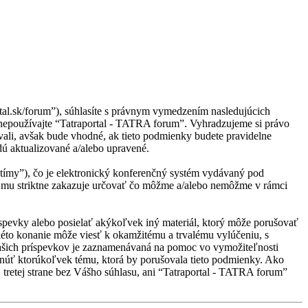
tal.sk/forum”), súhlasíte s právnym vymedzením nasledujúcich
 nepoužívajte “Tatraportal - TATRA forum”. Vyhradzujeme si právo
li, avšak bude vhodné, ak tieto podmienky budete pravidelne
ú aktualizované a/alebo upravené.
ímy”), čo je elektronický konferenčný systém vydávaný pod
 mu striktne zakazuje určovať čo môžme a/alebo nemôžme v rámci
ríspevky alebo posielať akýkoľvek iný materiál, ktorý môže porušovať
kéto konanie môže viesť k okamžitému a trvalému vylúčeniu, s
Vašich príspevkov je zaznamenávaná na pomoc vo vymožiteľnosti
knúť ktorúkoľvek tému, ktorá by porušovala tieto podmienky. Ako
j tretej strane bez Vášho súhlasu, ani “Tatraportal - TATRA forum”