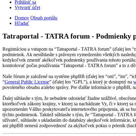
Prihlásiť sa
Vytvoriť účet
Domov
Obsah portálu
Hľadať
Tatraportal - TATRA forum - Podmienky 
Registráciou a vstupom na “Tatraportal - TATRA forum” (ďalej len “
podmienok. Ak nesúhlasíte s právnym vymedzením všetkých nasledujú
kedykoľvek zmeniť akékoľvek podmienky používania tohoto portálu, 
kontrolovať počas používania “Tatraportal - TATRA forum” a to z dô
Naše fórum je založené na systéme phpBB (ďalej len “oni”, “im”, 
“
General Public License
” (ďalej len “GPL”), a ktorý je dostupný na
w
povoleného obsahu a/alebo správy. Pre ďalšie informácie o phpBB, na
Ďalej súhlasíte s tým, že nebudete odosielať žiadne urážlivé, obscén
ktorékoľvek zákony krajiny, v ktorej sa nachádzate Vy, či v ktorej 
upozornením Vášho poskytovateľa internetového pripojenia, ak sa b
týchto podmienok. Taktiež súhlasíte s tým, že “Tatraportal - TATRA
užívateľ, súhlasíte s ukladaním do databázy akejkoľvek informácie, k
ani phpBB nenesú zodpovednosť za akýkoľvek pokus o prienik (hackin