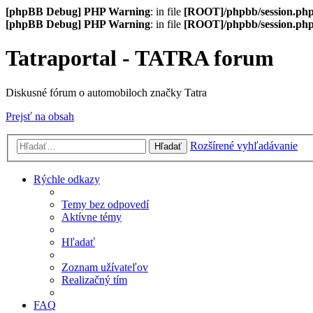
[phpBB Debug] PHP Warning
: in file
[ROOT]/phpbb/session.ph
[phpBB Debug] PHP Warning
: in file
[ROOT]/phpbb/session.ph
Tatraportal - TATRA forum
Diskusné fórum o automobiloch značky Tatra
Prejsť na obsah
Rozšírené vyhľadávanie
Hľadať
Rýchle odkazy
Temy bez odpovedí
Aktívne témy
Hľadať
Zoznam užívateľov
Realizačný tím
FAQ