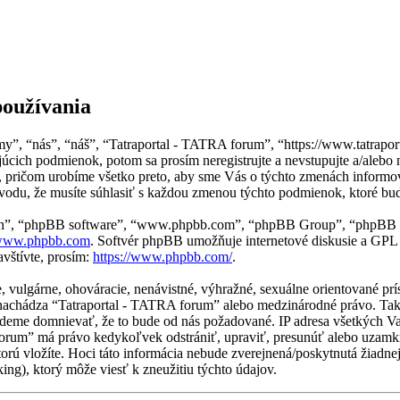
používania
my”, “nás”, “náš”, “Tatraportal - TATRA forum”, “https://www.tatrapor
cich podmienok, potom sa prosím neregistrujte a nevstupujte a/alebo
pričom urobíme všetko preto, aby sme Vás o týchto zmenách informova
vodu, že musíte súhlasiť s každou zmenou týchto podmienok, ktoré bud
“ich”, “phpBB software”, “www.phpbb.com”, “phpBB Group”, “phpBB t
ww.phpbb.com
. Softvér phpBB umožňuje internetové diskusie a GPL
vštívte, prosím:
https://www.phpbb.com/
.
ne, vulgárne, ohováracie, nenávistné, výhražné, sexuálne orientované p
sa nachádza “Tatraportal - TATRA forum” alebo medzinárodné právo. Ta
udeme domnievať, že to bude od nás požadované. IP adresa všetkých 
 forum” má právo kedykoľvek odstrániť, upraviť, presunúť alebo uzam
torú vložíte. Hoci táto informácia nebude zverejnená/poskytnutá žiadne
g), ktorý môže viesť k zneužitiu týchto údajov.