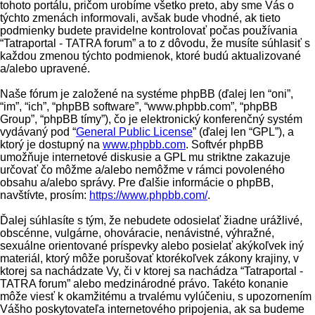
tohoto portálu, pričom urobíme všetko preto, aby sme Vás o
týchto zmenách informovali, avšak bude vhodné, ak tieto
podmienky budete pravidelne kontrolovať počas používania
“Tatraportal - TATRA forum” a to z dôvodu, že musíte súhlasiť s
každou zmenou týchto podmienok, ktoré budú aktualizované
a/alebo upravené.
Naše fórum je založené na systéme phpBB (ďalej len “oni”,
“im”, “ich”, “phpBB software”, “www.phpbb.com”, “phpBB
Group”, “phpBB tímy”), čo je elektronický konferenčný systém
vydávaný pod “
General Public License
” (ďalej len “GPL”), a
ktorý je dostupný na
www.phpbb.com
. Softvér phpBB
umožňuje internetové diskusie a GPL mu striktne zakazuje
určovať čo môžme a/alebo nemôžme v rámci povoleného
obsahu a/alebo správy. Pre ďalšie informácie o phpBB,
navštívte, prosím:
https://www.phpbb.com/
.
Ďalej súhlasíte s tým, že nebudete odosielať žiadne urážlivé,
obscénne, vulgárne, ohováracie, nenávistné, výhražné,
sexuálne orientované príspevky alebo posielať akýkoľvek iný
materiál, ktorý môže porušovať ktorékoľvek zákony krajiny, v
ktorej sa nachádzate Vy, či v ktorej sa nachádza “Tatraportal -
TATRA forum” alebo medzinárodné právo. Takéto konanie
môže viesť k okamžitému a trvalému vylúčeniu, s upozornením
Vášho poskytovateľa internetového pripojenia, ak sa budeme