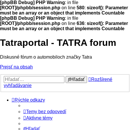
[phpBB Debug] PHP Warning
: in file
[ROOT]/phpbb/session.php
on line
580
:
sizeof(): Parameter
must be an array or an object that implements Countable
[phpBB Debug] PHP Warning
: in file
[ROOT]/phpbb/session.php
on line
636
:
sizeof(): Parameter
must be an array or an object that implements Countable
Tatraportal - TATRA forum
Diskusné fórum o automobiloch značky Tatra
Prejsť na obsah
Hľadať
Rozšírené
vyhľadávanie
Rýchle odkazy
Temy bez odpovedí
Aktívne témy
Hľadať