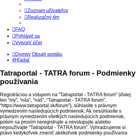
Zoznam užívateľov
Realizačný tím
FAQ
Prihlásiť sa
Vytvoriť účet
Domov
Obsah portálu
Hľadať
Tatraportal - TATRA forum - Podmienky
používania
Registráciou a vstupom na “Tatraportal - TATRA forum” (ďalej
len “my”, “nás”, “náš”, “Tatraportal - TATRA forum”,
“https://www.tatraportal.sk/forum”), súhlasíte s právnym
vymedzením nasledujúcich podmienok. Ak nesúhlasíte s
právnym vymedzením všetkých nasledujúcich podmienok,
potom sa prosím neregistrujte a nevstupujte a/alebo
nepoužívajte “Tatraportal - TATRA forum”. Vyhradzujeme si
právo kedykoľvek zmeniť akékoľvek podmienky používania