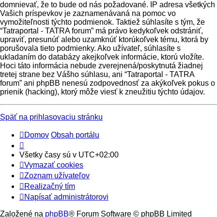
domnievať, že to bude od nás požadované. IP adresa všetkých
Vašich príspevkov je zaznamenávaná na pomoc vo
vymožiteľnosti týchto podmienok. Taktiež súhlasíte s tým, že
“Tatraportal - TATRA forum” má právo kedykoľvek odstrániť,
upraviť, presunúť alebo uzamknúť ktorúkoľvek tému, ktorá by
porušovala tieto podmienky. Ako užívateľ, súhlasíte s
ukladaním do databázy akejkoľvek informácie, ktorú vložíte.
Hoci táto informácia nebude zverejnená/poskytnutá žiadnej
tretej strane bez Vášho súhlasu, ani “Tatraportal - TATRA
forum” ani phpBB nenesú zodpovednosť za akýkoľvek pokus o
prienik (hacking), ktorý môže viesť k zneužitiu týchto údajov.
Späť na prihlasovaciu stránku
Domov
Obsah portálu
Všetky časy sú v
UTC+02:00
Vymazať cookies
Zoznam užívateľov
Realizačný tím
Napísať administrátorovi
Založené na
phpBB
® Forum Software © phpBB Limited