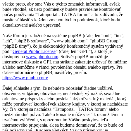
všetko preto, aby sme Vás o týchto zmenách informovali, avšak
bude vhodné, ak tieto podmienky budete pravidelne kontrolovať
počas používania “Tatraportal - TATRA forum” a to z dôvodu, že
musíte súhlasiť s každou zmenou týchto podmienok, ktoré budú
aktualizované a/alebo upravené.
Naše fórum je založené na systéme phpBB (ďalej len “oni”, “im”,
“ich”, “phpBB software”, “www.phpbb.com”, “phpBB Group”,
“phpBB tímy”), čo je elektronický konferenčný systém vydávaný
pod “
General Public License
” (ďalej len “GPL”), a ktorý je
dostupný na
www.phpbb.com
. Softvér phpBB umožňuje
internetové diskusie a GPL mu striktne zakazuje určovať čo môžme
a/alebo nemôžme v rámci povoleného obsahu a/alebo správy. Pre
ďalšie informácie o phpBB, navštívte, prosím:
https://www.phpbb.com/
.
Ďalej súhlasíte s tým, že nebudete odosielať žiadne urážlivé,
obscénne, vulgárne, ohováracie, nenávistné, výhražné, sexuálne
orientované príspevky alebo posielať akýkoľvek iný materiál, ktorý
môže porušovať ktorékoľvek zákony krajiny, v ktorej sa nachádzate
Vy, či v ktorej sa nachádza “Tatraportal - TATRA forum” alebo
medzinárodné právo. Takéto konanie môže viesť k okamžitému a
trvalému vylúčeniu, s upozornením Vášho poskytovateľa
internetového pripojenia, ak sa budeme domnievať, že to bude od
nás požadované. IP adresa všetkých Vašich príspevkov je