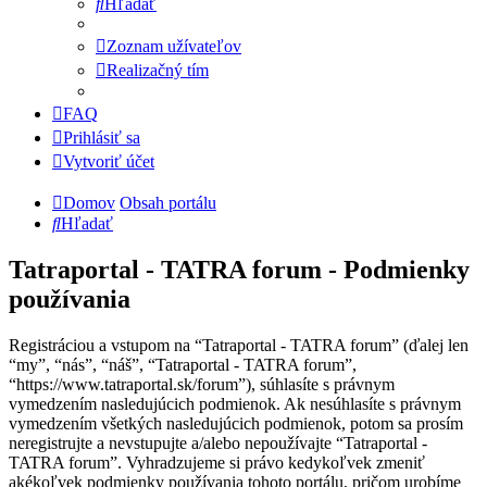
Hľadať
Zoznam užívateľov
Realizačný tím
FAQ
Prihlásiť sa
Vytvoriť účet
Domov
Obsah portálu
Hľadať
Tatraportal - TATRA forum - Podmienky
používania
Registráciou a vstupom na “Tatraportal - TATRA forum” (ďalej len
“my”, “nás”, “náš”, “Tatraportal - TATRA forum”,
“https://www.tatraportal.sk/forum”), súhlasíte s právnym
vymedzením nasledujúcich podmienok. Ak nesúhlasíte s právnym
vymedzením všetkých nasledujúcich podmienok, potom sa prosím
neregistrujte a nevstupujte a/alebo nepoužívajte “Tatraportal -
TATRA forum”. Vyhradzujeme si právo kedykoľvek zmeniť
akékoľvek podmienky používania tohoto portálu, pričom urobíme