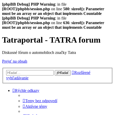
[phpBB Debug] PHP Warning
: in file
[ROOT]/phpbb/session.php
on line
580
:
sizeof(): Parameter
must be an array or an object that implements Countable
[phpBB Debug] PHP Warning
: in file
[ROOT]/phpbb/session.php
on line
636
:
sizeof(): Parameter
must be an array or an object that implements Countable
Tatraportal - TATRA forum
Diskusné fórum o automobiloch značky Tatra
Prejsť na obsah
Rozšírené
Hľadať
vyhľadávanie
Rýchle odkazy
Temy bez odpovedí
Aktívne témy