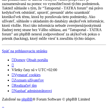
zaznamenávaná na pomoc vo vymožiteľnosti týchto podmienok.
Taktiež súhlasíte s tým, že “Tatraportal - TATRA forum” má právo
kedykoľvek odstrániť, upraviť, presunúť alebo uzamknúť
ktorúkoľvek tému, ktorá by porušovala tieto podmienky. Ako
užívateľ, súhlasíte s ukladaním do databázy akejkoľvek informácie,
ktorú vložíte. Hoci táto informácia nebude zverejnená/poskytnutá
žiadnej tretej strane bez Vášho súhlasu, ani “Tatraportal - TATRA
forum” ani phpBB nenesú zodpovednosť za akýkoľvek pokus o
prienik (hacking), ktorý môže viesť k zneužitiu týchto údajov.
Späť na prihlasovaciu stránku
Domov
Obsah portálu
Všetky časy sú v
UTC+02:00
Vymazať cookies
Zoznam užívateľov
Realizačný tím
Napísať administrátorovi
Založené na
phpBB
® Forum Software © phpBB Limited