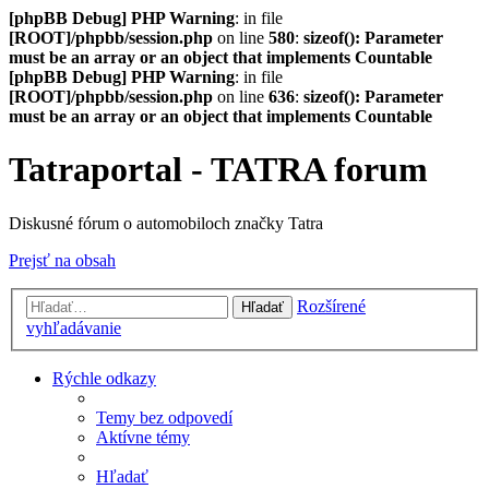
[phpBB Debug] PHP Warning
: in file
[ROOT]/phpbb/session.php
on line
580
:
sizeof(): Parameter
must be an array or an object that implements Countable
[phpBB Debug] PHP Warning
: in file
[ROOT]/phpbb/session.php
on line
636
:
sizeof(): Parameter
must be an array or an object that implements Countable
Tatraportal - TATRA forum
Diskusné fórum o automobiloch značky Tatra
Prejsť na obsah
Rozšírené
Hľadať
vyhľadávanie
Rýchle odkazy
Temy bez odpovedí
Aktívne témy
Hľadať