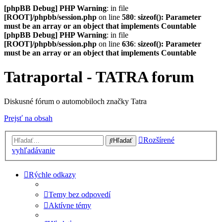
[phpBB Debug] PHP Warning
: in file
[ROOT]/phpbb/session.php
on line
580
:
sizeof(): Parameter
must be an array or an object that implements Countable
[phpBB Debug] PHP Warning
: in file
[ROOT]/phpbb/session.php
on line
636
:
sizeof(): Parameter
must be an array or an object that implements Countable
Tatraportal - TATRA forum
Diskusné fórum o automobiloch značky Tatra
Prejsť na obsah
Rozšírené
Hľadať
vyhľadávanie
Rýchle odkazy
Temy bez odpovedí
Aktívne témy