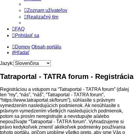
Zoznam užívateľov
Realizačný tím
FAQ
Prihlásiť sa
Domov
Obsah portálu
Hľadať
Jazyk:
Tatraportal - TATRA forum - Registrácia
Registráciou a vstupom na “Tatraportal - TATRA forum” (ďalej
len “my”, “nás”, “náš”, “Tatraportal - TATRA forum”,
“https://www.tatraportal.sk/forum”), súhlasíte s právnym
vymedzením nasledujúcich podmienok. Ak nesúhlasíte s
právnym vymedzením všetkých nasledujúcich podmienok,
potom sa prosím neregistrujte a nevstupujte a/alebo
nepoužívajte “Tatraportal - TATRA forum”. Vyhradzujeme si
právo kedykoľvek zmeniť akékoľvek podmienky používania
tohoto portálu, pričom urobíme všetko preto, aby sme Vás o