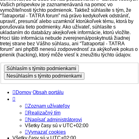
Vašich príspevkov je zaznamenávaná na pomoc vo
vymožiteľnosti týchto podmienok. Taktiež súhlasíte s tým, že
“Tatraportal - TATRA forum” má právo kedykoľvek odstrániť,
upraviť, presunúť alebo uzamknúť ktorúkoľvek tému, ktorá by
porušovala tieto podmienky. Ako užívateľ, súhlasíte s
ukladaním do databázy akejkoľvek informácie, ktorú vložíte.
Hoci táto informácia nebude zverejnená/poskytnutá žiadnej
tretej strane bez Vášho súhlasu, ani “Tatraportal - TATRA
forum” ani phpBB nenesú zodpovednosť za akýkoľvek pokus o
prienik (hacking), ktorý môže viesť k zneužitiu týchto údajov.
Domov
Obsah portálu
Zoznam užívateľov
Realizačný tím
Napísať administrátorovi
Všetky časy sú v
UTC+02:00
Vymazať cookies
Všetky časy sú v
UTC+02:00