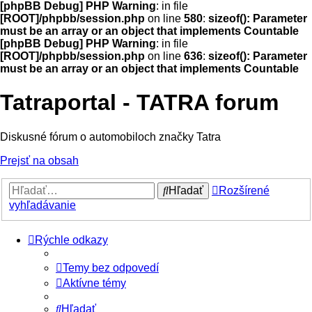
[phpBB Debug] PHP Warning
: in file
[ROOT]/phpbb/session.php
on line
580
:
sizeof(): Parameter
must be an array or an object that implements Countable
[phpBB Debug] PHP Warning
: in file
[ROOT]/phpbb/session.php
on line
636
:
sizeof(): Parameter
must be an array or an object that implements Countable
Tatraportal - TATRA forum
Diskusné fórum o automobiloch značky Tatra
Prejsť na obsah
Hľadať
Rozšírené
vyhľadávanie
Rýchle odkazy
Temy bez odpovedí
Aktívne témy
Hľadať