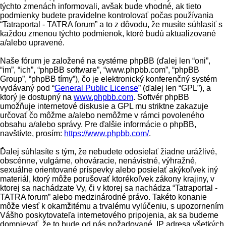
týchto zmenách informovali, avšak bude vhodné, ak tieto
podmienky budete pravidelne kontrolovať počas používania
“Tatraportal - TATRA forum” a to z dôvodu, že musíte súhlasiť s
každou zmenou týchto podmienok, ktoré budú aktualizované
a/alebo upravené.
Naše fórum je založené na systéme phpBB (ďalej len “oni”,
“im”, “ich”, “phpBB software”, “www.phpbb.com”, “phpBB
Group”, “phpBB tímy”), čo je elektronický konferenčný systém
vydávaný pod “
General Public License
” (ďalej len “GPL”), a
ktorý je dostupný na
www.phpbb.com
. Softvér phpBB
umožňuje internetové diskusie a GPL mu striktne zakazuje
určovať čo môžme a/alebo nemôžme v rámci povoleného
obsahu a/alebo správy. Pre ďalšie informácie o phpBB,
navštívte, prosím:
https://www.phpbb.com/
.
Ďalej súhlasíte s tým, že nebudete odosielať žiadne urážlivé,
obscénne, vulgárne, ohováracie, nenávistné, výhražné,
sexuálne orientované príspevky alebo posielať akýkoľvek iný
materiál, ktorý môže porušovať ktorékoľvek zákony krajiny, v
ktorej sa nachádzate Vy, či v ktorej sa nachádza “Tatraportal -
TATRA forum” alebo medzinárodné právo. Takéto konanie
môže viesť k okamžitému a trvalému vylúčeniu, s upozornením
Vášho poskytovateľa internetového pripojenia, ak sa budeme
domnievať, že to bude od nás požadované. IP adresa všetkých