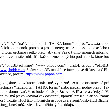
my”, “nás”, “náš”, “Tatraportal - TATRA forum”, “https://www.tatrapor
cich podmienok, potom sa prosím neregistrujte a nevstupujte a/alebo
pričom urobíme všetko preto, aby sme Vás o týchto zmenách informova
vodu, že musíte súhlasiť s každou zmenou týchto podmienok, ktoré bud
“ich”, “phpBB software”, “www.phpbb.com”, “phpBB Group”, “phpBB t
ww.phpbb.com
. Softvér phpBB umožňuje internetové diskusie a GPL
vštívte, prosím:
https://www.phpbb.com/
.
ne, vulgárne, ohováracie, nenávistné, výhražné, sexuálne orientované p
sa nachádza “Tatraportal - TATRA forum” alebo medzinárodné právo. Ta
udeme domnievať, že to bude od nás požadované. IP adresa všetkých 
 forum” má právo kedykoľvek odstrániť, upraviť, presunúť alebo uzam
torú vložíte. Hoci táto informácia nebude zverejnená/poskytnutá žiadne
g), ktorý môže viesť k zneužitiu týchto údajov.