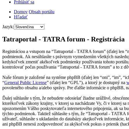
Prihlásiť sa
Domov
Obsah portálu
Hľadať
Jazyk:
Tatraportal - TATRA forum - Registrácia
Registráciou a vstupom na “Tatraportal - TATRA forum” (ďalej len “
podmienok. Ak nesúhlasíte s právnym vymedzením všetkých nasledujú
kedykoľvek zmeniť akékoľvek podmienky používania tohoto portálu, 
kontrolovať počas používania “Tatraportal - TATRA forum” a to z dô
Naše fórum je založené na systéme phpBB (ďalej len “oni”, “im”, 
“
General Public License
” (ďalej len “GPL”), a ktorý je dostupný na
w
povoleného obsahu a/alebo správy. Pre ďalšie informácie o phpBB, na
Ďalej súhlasíte s tým, že nebudete odosielať žiadne urážlivé, obscén
ktorékoľvek zákony krajiny, v ktorej sa nachádzate Vy, či v ktorej 
upozornením Vášho poskytovateľa internetového pripojenia, ak sa b
týchto podmienok. Taktiež súhlasíte s tým, že “Tatraportal - TATRA
užívateľ, súhlasíte s ukladaním do databázy akejkoľvek informácie, k
ani phpBB nenesú zodpovednosť za akýkoľvek pokus o prienik (hackin