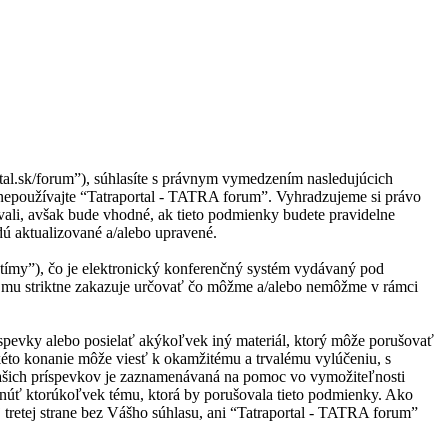
tal.sk/forum”), súhlasíte s právnym vymedzením nasledujúcich
 nepoužívajte “Tatraportal - TATRA forum”. Vyhradzujeme si právo
li, avšak bude vhodné, ak tieto podmienky budete pravidelne
ú aktualizované a/alebo upravené.
ímy”), čo je elektronický konferenčný systém vydávaný pod
 mu striktne zakazuje určovať čo môžme a/alebo nemôžme v rámci
ríspevky alebo posielať akýkoľvek iný materiál, ktorý môže porušovať
kéto konanie môže viesť k okamžitému a trvalému vylúčeniu, s
Vašich príspevkov je zaznamenávaná na pomoc vo vymožiteľnosti
knúť ktorúkoľvek tému, ktorá by porušovala tieto podmienky. Ako
j tretej strane bez Vášho súhlasu, ani “Tatraportal - TATRA forum”