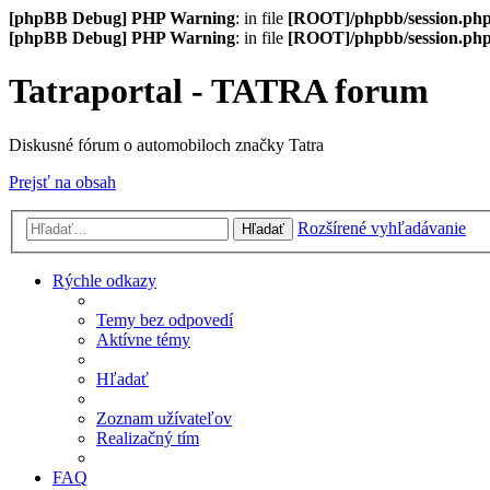
[phpBB Debug] PHP Warning
: in file
[ROOT]/phpbb/session.ph
[phpBB Debug] PHP Warning
: in file
[ROOT]/phpbb/session.ph
Tatraportal - TATRA forum
Diskusné fórum o automobiloch značky Tatra
Prejsť na obsah
Rozšírené vyhľadávanie
Hľadať
Rýchle odkazy
Temy bez odpovedí
Aktívne témy
Hľadať
Zoznam užívateľov
Realizačný tím
FAQ