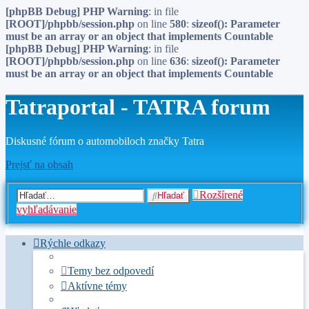
[phpBB Debug] PHP Warning
: in file
[ROOT]/phpbb/session.php
on line
580
:
sizeof(): Parameter
must be an array or an object that implements Countable
[phpBB Debug] PHP Warning
: in file
[ROOT]/phpbb/session.php
on line
636
:
sizeof(): Parameter
must be an array or an object that implements Countable
Tatraportal - TATRA forum
Diskusné fórum o automobiloch značky Tatra
Prejsť na obsah
Rozšírené
Hľadať
vyhľadávanie
Rýchle odkazy
Temy bez odpovedí
Aktívne témy