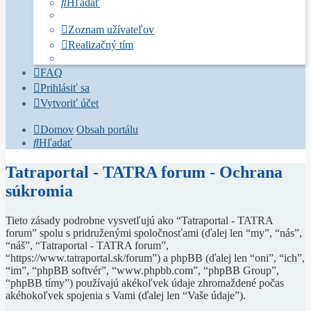
Hľadať
Zoznam užívateľov
Realizačný tím
FAQ
Prihlásiť sa
Vytvoriť účet
Domov
Obsah portálu
Hľadať
Tatraportal - TATRA forum - Ochrana
súkromia
Tieto zásady podrobne vysvetľujú ako “Tatraportal - TATRA
forum” spolu s pridruženými spoločnosťami (ďalej len “my”, “nás”,
“náš”, “Tatraportal - TATRA forum”,
“https://www.tatraportal.sk/forum”) a phpBB (ďalej len “oni”, “ich”,
“im”, “phpBB softvér”, “www.phpbb.com”, “phpBB Group”,
“phpBB tímy”) používajú akékoľvek údaje zhromaždené počas
akéhokoľvek spojenia s Vami (ďalej len “Vaše údaje”).