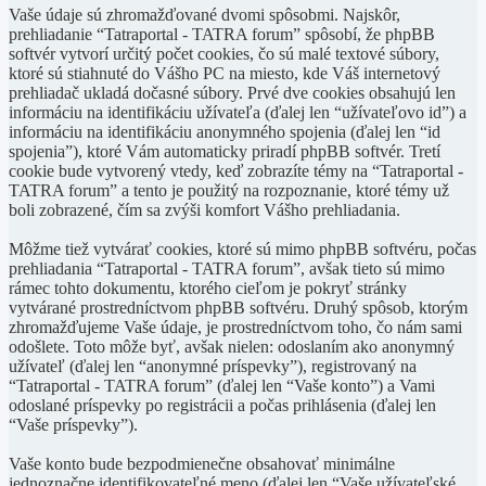
Vaše údaje sú zhromažďované dvomi spôsobmi. Najskôr,
prehliadanie “Tatraportal - TATRA forum” spôsobí, že phpBB
softvér vytvorí určitý počet cookies, čo sú malé textové súbory,
ktoré sú stiahnuté do Vášho PC na miesto, kde Váš internetový
prehliadač ukladá dočasné súbory. Prvé dve cookies obsahujú len
informáciu na identifikáciu užívateľa (ďalej len “užívateľovo id”) a
informáciu na identifikáciu anonymného spojenia (ďalej len “id
spojenia”), ktoré Vám automaticky priradí phpBB softvér. Tretí
cookie bude vytvorený vtedy, keď zobrazíte témy na “Tatraportal -
TATRA forum” a tento je použitý na rozpoznanie, ktoré témy už
boli zobrazené, čím sa zvýši komfort Vášho prehliadania.
Môžme tiež vytvárať cookies, ktoré sú mimo phpBB softvéru, počas
prehliadania “Tatraportal - TATRA forum”, avšak tieto sú mimo
rámec tohto dokumentu, ktorého cieľom je pokryť stránky
vytvárané prostredníctvom phpBB softvéru. Druhý spôsob, ktorým
zhromažďujeme Vaše údaje, je prostredníctvom toho, čo nám sami
odošlete. Toto môže byť, avšak nielen: odoslaním ako anonymný
užívateľ (ďalej len “anonymné príspevky”), registrovaný na
“Tatraportal - TATRA forum” (ďalej len “Vaše konto”) a Vami
odoslané príspevky po registrácii a počas prihlásenia (ďalej len
“Vaše príspevky”).
Vaše konto bude bezpodmienečne obsahovať minimálne
jednoznačne identifikovateľné meno (ďalej len “Vaše užívateľské