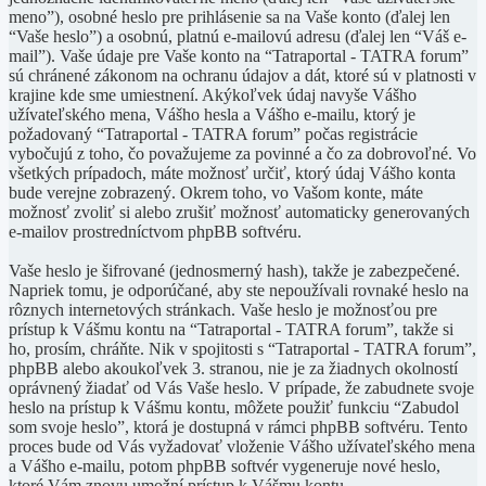
meno”), osobné heslo pre prihlásenie sa na Vaše konto (ďalej len
“Vaše heslo”) a osobnú, platnú e-mailovú adresu (ďalej len “Váš e-
mail”). Vaše údaje pre Vaše konto na “Tatraportal - TATRA forum”
sú chránené zákonom na ochranu údajov a dát, ktoré sú v platnosti v
krajine kde sme umiestnení. Akýkoľvek údaj navyše Vášho
užívateľského mena, Vášho hesla a Vášho e-mailu, ktorý je
požadovaný “Tatraportal - TATRA forum” počas registrácie
vybočujú z toho, čo považujeme za povinné a čo za dobrovoľné. Vo
všetkých prípadoch, máte možnosť určiť, ktorý údaj Vášho konta
bude verejne zobrazený. Okrem toho, vo Vašom konte, máte
možnosť zvoliť si alebo zrušiť možnosť automaticky generovaných
e-mailov prostredníctvom phpBB softvéru.
Vaše heslo je šifrované (jednosmerný hash), takže je zabezpečené.
Napriek tomu, je odporúčané, aby ste nepoužívali rovnaké heslo na
rôznych internetových stránkach. Vaše heslo je možnosťou pre
prístup k Vášmu kontu na “Tatraportal - TATRA forum”, takže si
ho, prosím, chráňte. Nik v spojitosti s “Tatraportal - TATRA forum”,
phpBB alebo akoukoľvek 3. stranou, nie je za žiadnych okolností
oprávnený žiadať od Vás Vaše heslo. V prípade, že zabudnete svoje
heslo na prístup k Vášmu kontu, môžete použiť funkciu “Zabudol
som svoje heslo”, ktorá je dostupná v rámci phpBB softvéru. Tento
proces bude od Vás vyžadovať vloženie Vášho užívateľského mena
a Vášho e-mailu, potom phpBB softvér vygeneruje nové heslo,
ktoré Vám znovu umožní prístup k Vášmu kontu.