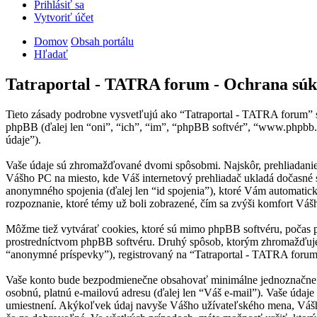
Prihlásiť sa
Vytvoriť účet
Domov
Obsah portálu
Hľadať
Tatraportal - TATRA forum - Ochrana sú
Tieto zásady podrobne vysvetľujú ako “Tatraportal - TATRA forum” sp
phpBB (ďalej len “oni”, “ich”, “im”, “phpBB softvér”, “www.phpbb
údaje”).
Vaše údaje sú zhromažďované dvomi spôsobmi. Najskôr, prehliadanie “
Vášho PC na miesto, kde Váš internetový prehliadač ukladá dočasné sú
anonymného spojenia (ďalej len “id spojenia”), ktoré Vám automatick
rozpoznanie, ktoré témy už boli zobrazené, čím sa zvýši komfort Vášh
Môžme tiež vytvárať cookies, ktoré sú mimo phpBB softvéru, počas p
prostredníctvom phpBB softvéru. Druhý spôsob, ktorým zhromažďujem
“anonymné príspevky”), registrovaný na “Tatraportal - TATRA forum” (
Vaše konto bude bezpodmienečne obsahovať minimálne jednoznačne ide
osobnú, platnú e-mailovú adresu (ďalej len “Váš e-mail”). Vaše údaj
umiestnení. Akýkoľvek údaj navyše Vášho užívateľského mena, Vášho