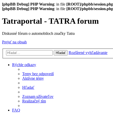
[phpBB Debug] PHP Warning
: in file
[ROOT]/phpbb/session.ph
[phpBB Debug] PHP Warning
: in file
[ROOT]/phpbb/session.ph
Tatraportal - TATRA forum
Diskusné fórum o automobiloch značky Tatra
Prejsť na obsah
Rozšírené vyhľadávanie
Hľadať
Rýchle odkazy
Temy bez odpovedí
Aktívne témy
Hľadať
Zoznam užívateľov
Realizačný tím
FAQ