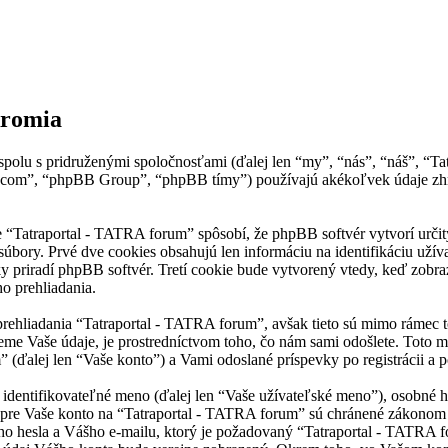
kromia
olu s pridruženými spoločnosťami (ďalej len “my”, “nás”, “náš”, “Tat
.com”, “phpBB Group”, “phpBB tímy”) používajú akékoľvek údaje zhr
Tatraportal - TATRA forum” spôsobí, že phpBB softvér vytvorí určitý 
bory. Prvé dve cookies obsahujú len informáciu na identifikáciu užívat
y priradí phpBB softvér. Tretí cookie bude vytvorený vtedy, keď zobra
o prehliadania.
rehliadania “Tatraportal - TATRA forum”, avšak tieto sú mimo rámec 
e Vaše údaje, je prostredníctvom toho, čo nám sami odošlete. Toto mô
ďalej len “Vaše konto”) a Vami odoslané príspevky po registrácii a po
ntifikovateľné meno (ďalej len “Vaše užívateľské meno”), osobné hesl
e pre Vaše konto na “Tatraportal - TATRA forum” sú chránené zákonom na
 hesla a Vášho e-mailu, ktorý je požadovaný “Tatraportal - TATRA fo