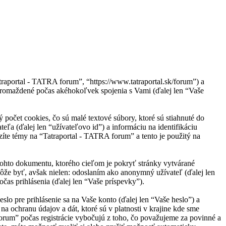
raportal - TATRA forum”, “https://www.tatraportal.sk/forum”) a
omaždené počas akéhokoľvek spojenia s Vami (ďalej len “Vaše
počet cookies, čo sú malé textové súbory, ktoré sú stiahnuté do
eľa (ďalej len “užívateľovo id”) a informáciu na identifikáciu
zíte témy na “Tatraportal - TATRA forum” a tento je použitý na
tohto dokumentu, ktorého cieľom je pokryť stránky vytvárané
že byť, avšak nielen: odoslaním ako anonymný užívateľ (ďalej len
čas prihlásenia (ďalej len “Vaše príspevky”).
o pre prihlásenie sa na Vaše konto (ďalej len “Vaše heslo”) a
 ochranu údajov a dát, ktoré sú v platnosti v krajine kde sme
rum” počas registrácie vybočujú z toho, čo považujeme za povinné a