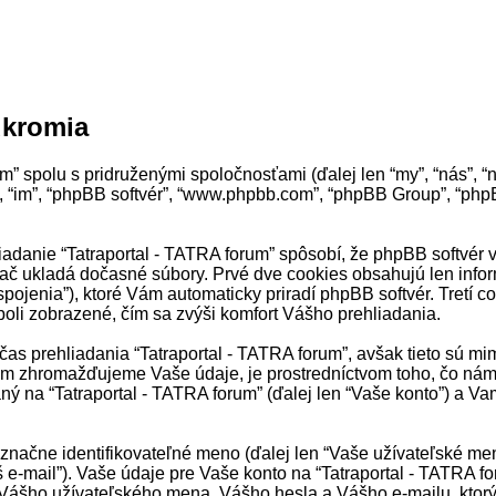
úkromia
” spolu s pridruženými spoločnosťami (ďalej len “my”, “nás”, “n
“ich”, “im”, “phpBB softvér”, “www.phpbb.com”, “phpBB Group”, 
nie “Tatraportal - TATRA forum” spôsobí, že phpBB softvér vytv
č ukladá dočasné súbory. Prvé dve cookies obsahujú len informác
pojenia”), ktoré Vám automaticky priradí phpBB softvér. Tretí co
boli zobrazené, čím sa zvýši komfort Vášho prehliadania.
as prehliadania “Tatraportal - TATRA forum”, avšak tieto sú mi
ým zhromažďujeme Vaše údaje, je prostredníctvom toho, čo nám 
ý na “Tatraportal - TATRA forum” (ďalej len “Vaše konto”) a Vam
ne identifikovateľné meno (ďalej len “Vaše užívateľské meno”
š e-mail”). Vaše údaje pre Vaše konto na “Tatraportal - TATRA 
 Vášho užívateľského mena, Vášho hesla a Vášho e-mailu, ktorý