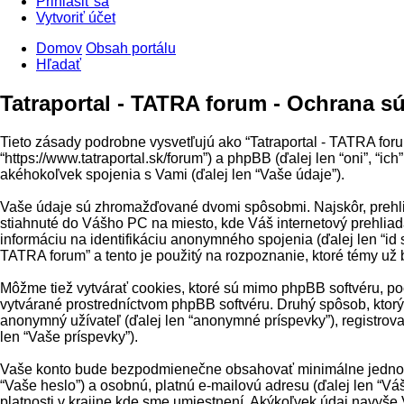
Prihlásiť sa
Vytvoriť účet
Domov
Obsah portálu
Hľadať
Tatraportal - TATRA forum - Ochrana s
Tieto zásady podrobne vysvetľujú ako “Tatraportal - TATRA forum
“https://www.tatraportal.sk/forum”) a phpBB (ďalej len “oni”, 
akéhokoľvek spojenia s Vami (ďalej len “Vaše údaje”).
Vaše údaje sú zhromažďované dvomi spôsobmi. Najskôr, prehliada
stiahnuté do Vášho PC na miesto, kde Váš internetový prehliada
informáciu na identifikáciu anonymného spojenia (ďalej len “id s
TATRA forum” a tento je použitý na rozpoznanie, ktoré témy už 
Môžme tiež vytvárať cookies, ktoré sú mimo phpBB softvéru, poč
vytvárané prostredníctvom phpBB softvéru. Druhý spôsob, ktor
anonymný užívateľ (ďalej len “anonymné príspevky”), registrovan
len “Vaše príspevky”).
Vaše konto bude bezpodmienečne obsahovať minimálne jednoznač
“Vaše heslo”) a osobnú, platnú e-mailovú adresu (ďalej len “Vá
platnosti v krajine kde sme umiestnení. Akýkoľvek údaj navyše