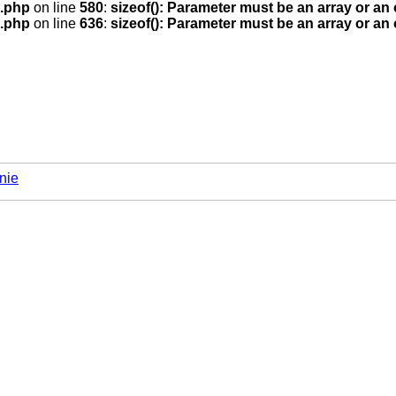
.php
on line
580
:
sizeof(): Parameter must be an array or an
.php
on line
636
:
sizeof(): Parameter must be an array or an
nie