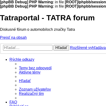
[phpBB Debug] PHP Warning
: in file
[ROOT]/phpbb/session
[phpBB Debug] PHP Warning
: in file
[ROOT]/phpbb/session
Tatraportal - TATRA forum
Diskusné fórum o automobiloch značky Tatra
Prejsť na obsah
Hľadať
Rozšírené vyhľadáva
Rýchle odkazy
Temy bez odpovedí
Aktívne témy
Hľadať
Zoznam užívateľov
Realizačný tím
FAQ