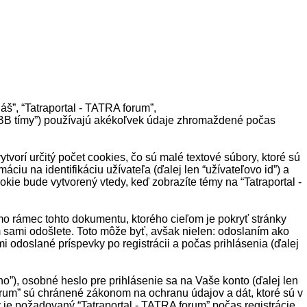
áš”, “Tatraportal - TATRA forum”,
“phpBB tímy”) používajú akékoľvek údaje zhromaždené počas
orí určitý počet cookies, čo sú malé textové súbory, ktoré sú
iu na identifikáciu užívateľa (ďalej len “užívateľovo id”) a
okie bude vytvorený vtedy, keď zobrazíte témy na “Tatraportal -
mo rámec tohto dokumentu, ktorého cieľom je pokryť stránky
sami odošlete. Toto môže byť, avšak nielen: odoslaním ako
i odoslané príspevky po registrácii a počas prihlásenia (ďalej
), osobné heslo pre prihlásenie sa na Vaše konto (ďalej len
forum” sú chránené zákonom na ochranu údajov a dát, ktoré sú v
 je požadovaný “Tatraportal - TATRA forum” počas registrácie