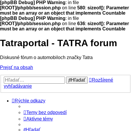
[phpBB Debug] PHP Warning
: in file
[ROOT]/phpbb/session.php
on line
580
:
sizeof(): Parameter
must be an array or an object that implements Countable
[phpBB Debug] PHP Warning
: in file
[ROOT]/phpbb/session.php
on line
636
:
sizeof(): Parameter
must be an array or an object that implements Countable
Tatraportal - TATRA forum
Diskusné fórum o automobiloch značky Tatra
Prejsť na obsah
Hľadať
Rozšírené
vyhľadávanie
Rýchle odkazy
Temy bez odpovedí
Aktívne témy
Hľadať