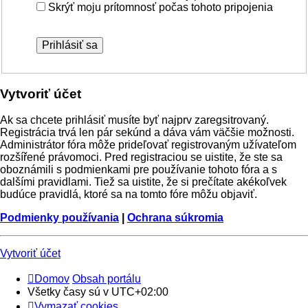
Skrýť moju prítomnosť počas tohoto pripojenia
Vytvoriť účet
Ak sa chcete prihlásiť musíte byť najprv zaregsitrovaný.
Registrácia trvá len pár sekúnd a dáva vám väčšie možnosti.
Administrátor fóra môže prideľovať registrovaným užívateľom
rozšířené právomoci. Pred registraciou se uistite, že ste sa
oboznámili s podmienkami pre používanie tohoto fóra a s
dalšími pravidlami. Tiež sa uistite, že si prečítate akékoľvek
budúce pravidlá, ktoré sa na tomto fóre môžu objaviť.
Podmienky používania
|
Ochrana súkromia
Vytvoriť účet
Domov
Obsah portálu
Všetky časy sú v
UTC+02:00
Vymazať cookies