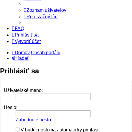
Zoznam užívateľov
Realizačný tím
FAQ
Prihlásiť sa
Vytvoriť účet
Domov
Obsah portálu
Hľadať
Prihlásiť sa
Užívateľské meno:
Heslo:
Zabudnuté heslo
V budúcnosti ma automaticky prihlásiť