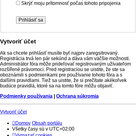
Skrýť moju prítomnosť počas tohoto pripojenia
Vytvoriť účet
Ak sa chcete prihlásiť musíte byť najprv zaregsitrovaný.
Registrácia trvá len pár sekúnd a dáva vám väčšie možnosti.
Administrátor fóra môže prideľovať registrovaným užívateľom
rozšířené právomoci. Pred registraciou se uistite, že ste sa
oboznámili s podmienkami pre používanie tohoto fóra a s
dalšími pravidlami. Tiež sa uistite, že si prečítate akékoľvek
budúce pravidlá, ktoré sa na tomto fóre môžu objaviť.
Podmienky používania
|
Ochrana súkromia
Vytvoriť účet
Domov
Obsah portálu
Všetky časy sú v
UTC+02:00
Vymazať cookies