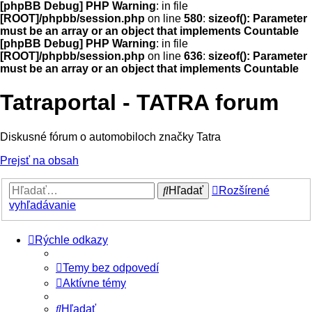
[phpBB Debug] PHP Warning
: in file
[ROOT]/phpbb/session.php
on line
580
:
sizeof(): Parameter
must be an array or an object that implements Countable
[phpBB Debug] PHP Warning
: in file
[ROOT]/phpbb/session.php
on line
636
:
sizeof(): Parameter
must be an array or an object that implements Countable
Tatraportal - TATRA forum
Diskusné fórum o automobiloch značky Tatra
Prejsť na obsah
Hľadať
Rozšírené
vyhľadávanie
Rýchle odkazy
Temy bez odpovedí
Aktívne témy
Hľadať