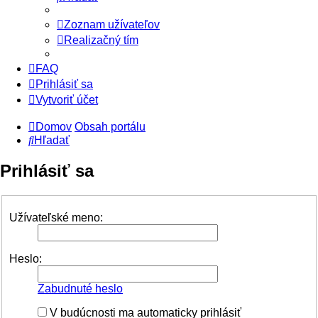
Zoznam užívateľov
Realizačný tím
FAQ
Prihlásiť sa
Vytvoriť účet
Domov
Obsah portálu
Hľadať
Prihlásiť sa
Užívateľské meno:
Heslo:
Zabudnuté heslo
V budúcnosti ma automaticky prihlásiť