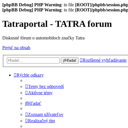
[phpBB Debug] PHP Warning
: in file
[ROOT]/phpbb/session.ph
[phpBB Debug] PHP Warning
: in file
[ROOT]/phpbb/session.ph
Tatraportal - TATRA forum
Diskusné fórum o automobiloch značky Tatra
Prejsť na obsah
Rozšírené vyhľadávanie
Hľadať
Rýchle odkazy
Temy bez odpovedí
Aktívne témy
Hľadať
Zoznam užívateľov
Realizačný tím