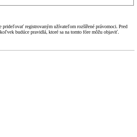
ôže prideľovať registrovaným užívateľom rozšířené právomoci. Pred
 akékoľvek budúce pravidlá, ktoré sa na tomto fóre môžu objaviť.