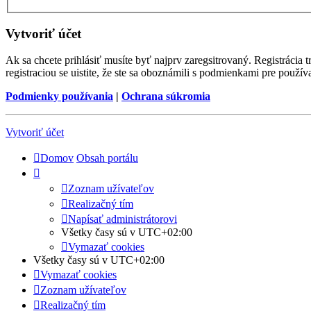
Vytvoriť účet
Ak sa chcete prihlásiť musíte byť najprv zaregsitrovaný. Registrácia
registraciou se uistite, že ste sa oboznámili s podmienkami pre používa
Podmienky používania
|
Ochrana súkromia
Vytvoriť účet
Domov
Obsah portálu
Zoznam užívateľov
Realizačný tím
Napísať administrátorovi
Všetky časy sú v
UTC+02:00
Vymazať cookies
Všetky časy sú v
UTC+02:00
Vymazať cookies
Zoznam užívateľov
Realizačný tím