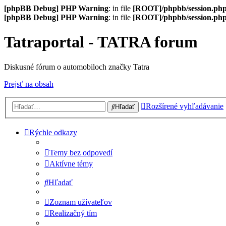
[phpBB Debug] PHP Warning
: in file
[ROOT]/phpbb/session.ph
[phpBB Debug] PHP Warning
: in file
[ROOT]/phpbb/session.ph
Tatraportal - TATRA forum
Diskusné fórum o automobiloch značky Tatra
Prejsť na obsah
Rozšírené vyhľadávanie
Hľadať
Rýchle odkazy
Temy bez odpovedí
Aktívne témy
Hľadať
Zoznam užívateľov
Realizačný tím