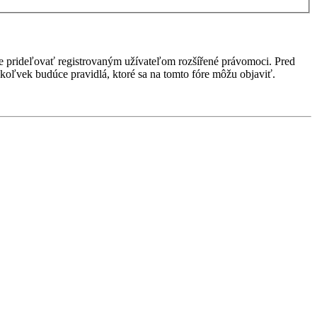
ôže prideľovať registrovaným užívateľom rozšířené právomoci. Pred
 akékoľvek budúce pravidlá, ktoré sa na tomto fóre môžu objaviť.