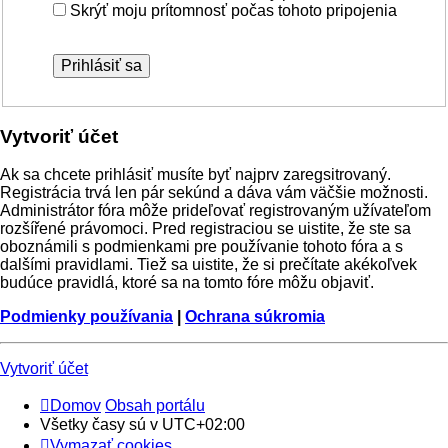
Skrýť moju prítomnosť počas tohoto pripojenia
Vytvoriť účet
Ak sa chcete prihlásiť musíte byť najprv zaregsitrovaný.
Registrácia trvá len pár sekúnd a dáva vám väčšie možnosti.
Administrátor fóra môže prideľovať registrovaným užívateľom
rozšířené právomoci. Pred registraciou se uistite, že ste sa
oboznámili s podmienkami pre používanie tohoto fóra a s
dalšími pravidlami. Tiež sa uistite, že si prečítate akékoľvek
budúce pravidlá, ktoré sa na tomto fóre môžu objaviť.
Podmienky používania
|
Ochrana súkromia
Vytvoriť účet
Domov
Obsah portálu
Všetky časy sú v
UTC+02:00
Vymazať cookies