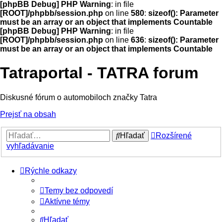
[phpBB Debug] PHP Warning
: in file
[ROOT]/phpbb/session.php
on line
580
:
sizeof(): Parameter
must be an array or an object that implements Countable
[phpBB Debug] PHP Warning
: in file
[ROOT]/phpbb/session.php
on line
636
:
sizeof(): Parameter
must be an array or an object that implements Countable
Tatraportal - TATRA forum
Diskusné fórum o automobiloch značky Tatra
Prejsť na obsah
Hľadať
Rozšírené
vyhľadávanie
Rýchle odkazy
Temy bez odpovedí
Aktívne témy
Hľadať