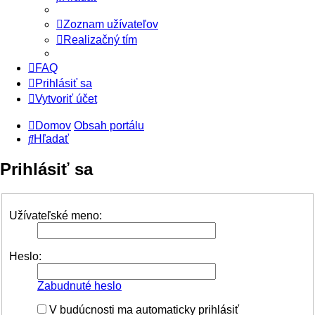
Zoznam užívateľov
Realizačný tím
FAQ
Prihlásiť sa
Vytvoriť účet
Domov
Obsah portálu
Hľadať
Prihlásiť sa
Užívateľské meno:
Heslo:
Zabudnuté heslo
V budúcnosti ma automaticky prihlásiť