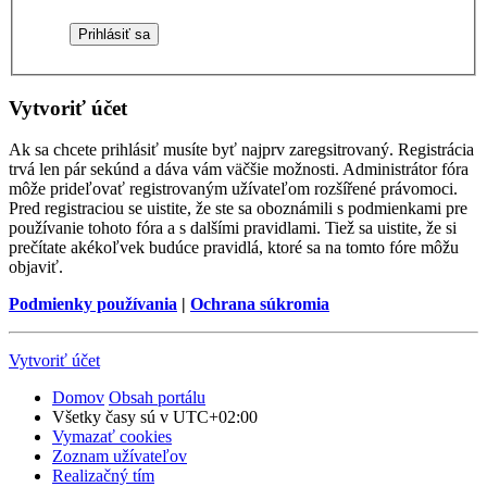
Vytvoriť účet
Ak sa chcete prihlásiť musíte byť najprv zaregsitrovaný. Registrácia
trvá len pár sekúnd a dáva vám väčšie možnosti. Administrátor fóra
môže prideľovať registrovaným užívateľom rozšířené právomoci.
Pred registraciou se uistite, že ste sa oboznámili s podmienkami pre
používanie tohoto fóra a s dalšími pravidlami. Tiež sa uistite, že si
prečítate akékoľvek budúce pravidlá, ktoré sa na tomto fóre môžu
objaviť.
Podmienky používania
|
Ochrana súkromia
Vytvoriť účet
Domov
Obsah portálu
Všetky časy sú v
UTC+02:00
Vymazať cookies
Zoznam užívateľov
Realizačný tím