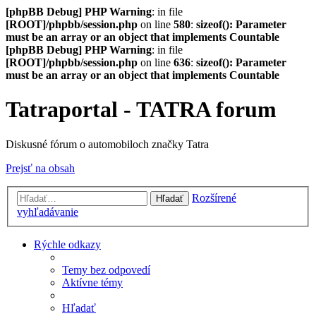
[phpBB Debug] PHP Warning
: in file
[ROOT]/phpbb/session.php
on line
580
:
sizeof(): Parameter
must be an array or an object that implements Countable
[phpBB Debug] PHP Warning
: in file
[ROOT]/phpbb/session.php
on line
636
:
sizeof(): Parameter
must be an array or an object that implements Countable
Tatraportal - TATRA forum
Diskusné fórum o automobiloch značky Tatra
Prejsť na obsah
Rozšírené
Hľadať
vyhľadávanie
Rýchle odkazy
Temy bez odpovedí
Aktívne témy
Hľadať