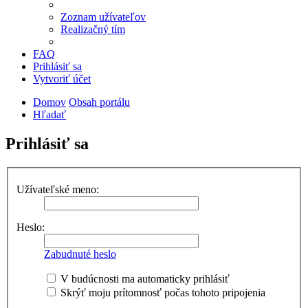
Zoznam užívateľov
Realizačný tím
FAQ
Prihlásiť sa
Vytvoriť účet
Domov
Obsah portálu
Hľadať
Prihlásiť sa
Užívateľské meno:
Heslo:
Zabudnuté heslo
V budúcnosti ma automaticky prihlásiť
Skrýť moju prítomnosť počas tohoto pripojenia